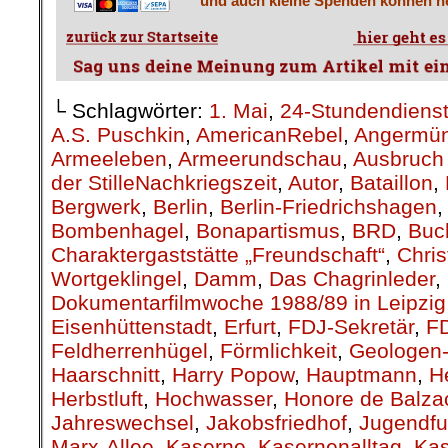
und auch kleine Spenden können he
└ Schlagwörter:
1. Mai
,
24-Stundendiens
A.S. Puschkin
,
AmericanRebel
,
Angermü
Armeeleben
,
Armeerundschau
,
Ausbruch 
der StilleNachkriegszeit
,
Autor
,
Bataillon
,
Bergwerk
,
Berlin
,
Berlin-Friedrichshagen
Bombenhagel
,
Bonapartismus
,
BRD
,
Buc
Charaktergaststätte „Freundschaft“
,
Chris
Wortgeklingel
,
Damm
,
Das Chagrinleder
,
Dokumentarfilmwoche 1988/89 in Leipzig
Eisenhüttenstadt
,
Erfurt
,
FDJ-Sekretär
,
F
Feldherrenhügel
,
Förmlichkeit
,
Geologen-
Haarschnitt
,
Harry Popow
,
Hauptmann
,
H
Herbstluft
,
Hochwasser
,
Honore de Balza
Jahreswechsel
,
Jakobsfriedhof
,
Jugendfu
Marx-Allee
,
Kaserne
,
Kasernenalltag
,
Kas