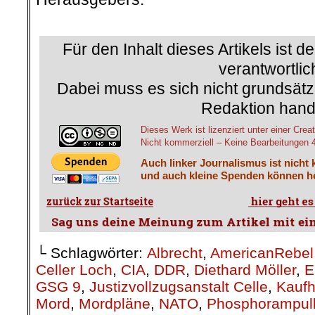
.
.
Für den Inhalt dieses Artikels ist d
verantwortlic
Dabei muss es sich nicht grundsätz
Redaktion hand
Dieses Werk ist lizenziert unter einer C
Nicht kommerziell – Keine Bearbeitungen 4.
Auch linker Journalismus ist nicht 
und auch kleine Spenden können he
└ Schlagwörter:
Albrecht
,
AmericanRebel
Celler Loch
,
CIA
,
DDR
,
Diethard Möller
,
E
GSG 9
,
Justizvollzugsanstalt Celle
,
Kauf
Mord
,
Mordpläne
,
NATO
,
Phosphorampul