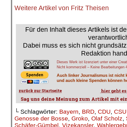
Weitere Artikel von Fritz Theisen
.
Für den Inhalt dieses Artikels ist d
verantwortlic
Dabei muss es sich nicht grundsätz
Redaktion hand
Dieses Werk ist lizenziert unter einer C
Nicht kommerziell – Keine Bearbeitungen 4.
Auch linker Journalismus ist nicht 
und auch kleine Spenden können he
└ Schlagwörter:
Bayern
,
BRD
,
CDU
,
CSU
Genosse der Bosse
,
Groko
,
Olaf Scholz
,
Schäfer-Gümbel
,
Vizekansler
,
Wahlergeb