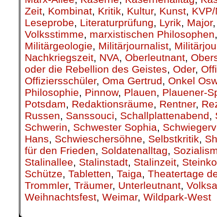
Zeit
,
Kombinat
,
Kritik
,
Kultur
,
Kunst
,
KVP/
Leseprobe
,
Literaturprüfung
,
Lyrik
,
Major
Volksstimme
,
marxistischen Philosophen
Militärgeologie
,
Militärjournalist
,
Militärjo
Nachkriegszeit
,
NVA
,
Oberleutnant
,
Obers
oder die Rebellion des Geistes
,
Oder
,
Off
Offiziersschüler
,
Oma Gertrud
,
Onkel Osw
Philosophie
,
Pinnow
,
Plauen
,
Plauener-S
Potsdam
,
Redaktionsräume
,
Rentner
,
Re
Russen
,
Sanssouci
,
Schallplattenabend
,
Schwerin
,
Schwester Sophia
,
Schwiegerv
Hans
,
Schwieschersöhne
,
Selbstkritik
,
Sh
für den Frieden
,
Soldatenalltag
,
Sozialis
Stalinallee
,
Stalinstadt
,
Stalinzeit
,
Steinko
Schütze
,
Tabletten
,
Taiga
,
Theatertage d
Trommler
,
Träumer
,
Unterleutnant
,
Volks
Weihnachtsfest
,
Weimar
,
Wildpark-West