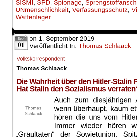
SISMI
,
SPD
,
Spionage
,
Sprengstoffansch
UNmenschlichkeit
,
Verfassungsschutz
,
V
Waffenlager
on
1. September 2019
Sep.
01
Veröffentlicht In:
Thomas Schlaack
Volkskorrespondent
Thomas Schlaack
.
Die Wahrheit über den Hitler-Stalin 
Hat Stalin den Sozialismus verraten
Auch zum diesjährigen A
wenn überhaupt, kaum e
Thomas
Schlaack
hören die uns vom Hitle
Immer wieder hören wi
„Gräultaten“ der Sowjetunion. Spi