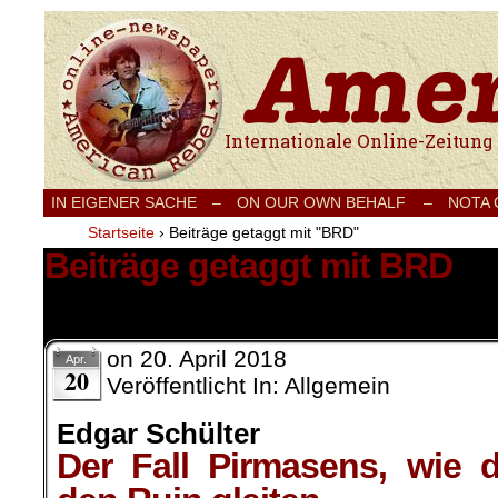
Internationale Onlinezeitung für Frieden
IN EIGENER SACHE
–
ON OUR OWN BEHALF –
NOTA
Startseite
›
Beiträge getaggt mit "BRD"
Beiträge getaggt mit BRD
7 Ergebnisse.
on
20. April 2018
Apr.
20
Veröffentlicht In: Allgemein
Edgar Schülter
Der Fall Pirmasens, wie 