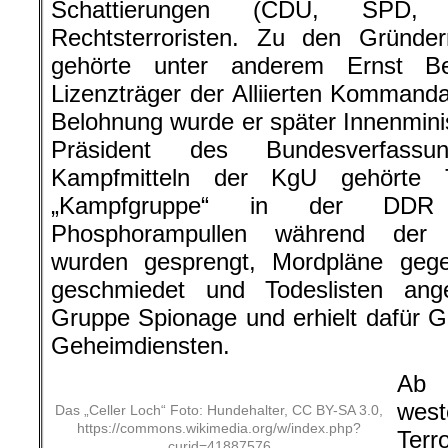
Schattierungen (CDU, SPD
Rechtsterroristen. Zu den Gründ
gehörte unter anderem Ernst B
Lizenzträger der Alliierten Kommanda
Belohnung wurde er später Innenmini
Präsident des Bundesverfassu
Kampfmitteln der KgU gehörte T
„Kampfgruppe“ in der DDR 
Phosphorampullen während der Ö
wurden gesprengt, Mordpläne geg
geschmiedet und Todeslisten ang
Gruppe Spionage und erhielt dafür 
Geheimdiensten.
Ab 
wes
Das „Celler Loch“ Foto: Hundehalter, CC BY-SA 3.0,
https://commons.wikimedia.org/w/index.php?
Terr
curid=41887576