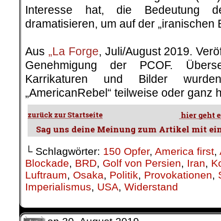
Interesse hat, die Bedeutung d
dramatisieren, um auf der „iranischen 
.
Aus
„La Forge
, Juli/August 2019. Veröf
Genehmigung der PCOF. Überset
Karrikaturen und Bilder wurd
„AmericanRebel“ teilweise oder ganz h
└ Schlagwörter:
150 Opfer
,
America first
,
Blockade
,
BRD
,
Golf von Persien
,
Iran
,
K
Luftraum
,
Osaka
,
Politik
,
Provokationen
,
Imperialismus
,
USA
,
Widerstand