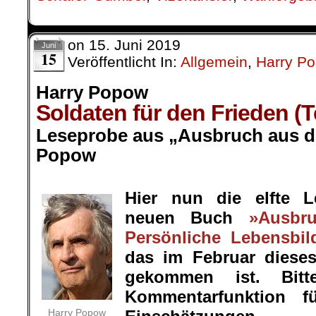
on
15. Juni 2019
Juni
15
Veröffentlicht In:
Allgemein
,
Harry P
Harry Popow
Soldaten für den Frieden (Tei
Leseprobe aus „Ausbruch aus de
Popow
.
Hier nun die elfte 
neuen Buch
»Ausbr
Persönliche Lebensbil
das im Februar diese
gekommen ist. Bit
Kommentarfunktion f
Harry Popow