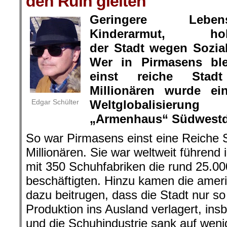
den Ruin gleiten
Geringere Leben
Kinderarmut, h
der Stadt wegen Sozial
Wer in Pirmasens ble
einst reiche Stad
Millionären wurde ei
Edgar Schülter
Weltglobalisier
„Armenhaus“ Südwestd
So war Pirmasens einst eine Reiche S
Millionären. Sie war weltweit führend
mit 350 Schuhfabriken die rund 25.
beschäftigten. Hinzu kamen die amer
dazu beitrugen, dass die Stadt nur s
Produktion ins Ausland verlagert, in
und die Schuhindustrie sank auf weni