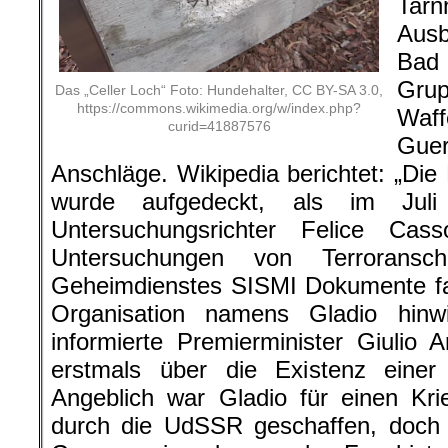
Tar
Aus
Bad
Gru
Das „Celler Loch“ Foto: Hundehalter, CC BY-SA 3.0,
https://commons.wikimedia.org/w/index.php?
Waf
curid=41887576
Gue
Anschläge. Wikipedia berichtet: „Die
wurde aufgedeckt, als im Juli 
Untersuchungsrichter Felice Ca
Untersuchungen von Terroransc
Geheimdienstes SISMI Dokumente fa
Organisation namens Gladio hin
informierte Premierminister Giulio An
erstmals über die Existenz einer
Angeblich war Gladio für einen Kr
durch die UdSSR geschaffen, doch t