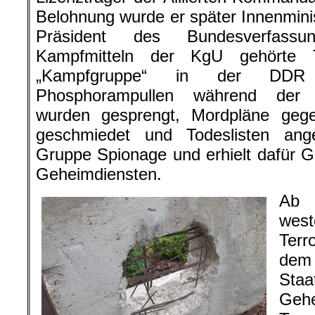
Belohnung wurde er später Innenmini
Präsident des Bundesverfassu
Kampfmitteln der KgU gehörte T
„Kampfgruppe“ in der DDR 
Phosphorampullen während der Ö
wurden gesprengt, Mordpläne geg
geschmiedet und Todeslisten ang
Gruppe Spionage und erhielt dafür 
Geheimdiensten.
Ab 
wes
Terr
dem 
Sta
Geh