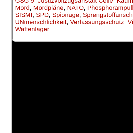
GSG 9
,
Justizvollzugsanstalt Celle
,
Kauf
Mord
,
Mordpläne
,
NATO
,
Phosphorampul
SISMI
,
SPD
,
Spionage
,
Sprengstoffansch
UNmenschlichkeit
,
Verfassungsschutz
,
V
Waffenlager