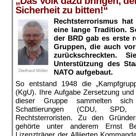
„Das Volk dazu bringen, de
Sicherheit zu bitten!“
Rechtsterrorismus hat
eine lange Tradition.
der BRD gab es erste r
Gruppen, die auch vor
zurückschreckten. 
Unterstützung des St
Diethard Möller
NATO aufgebaut.
So entstand 1948 die „Kampfgrupp
(KgU). Ihre Aufgabe Zersetzung und
dieser Gruppe sammelten sich 
Schattierungen (CDU, SPD
Rechtsterroristen. Zu den Gründ
gehörte unter anderem Ernst B
Lizenzträger der Alliierten Kommanda