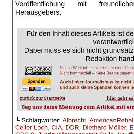
Veröffentlichung mit freundli
Herausgebers.
.
.
Für den Inhalt dieses Artikels ist d
verantwortlic
Dabei muss es sich nicht grundsätz
Redaktion hand
Dieses Werk ist lizenziert unter einer C
Nicht kommerziell – Keine Bearbeitungen 4.
Auch linker Journalismus ist nicht 
und auch kleine Spenden können he
└ Schlagwörter:
Albrecht
,
AmericanRebel
Celler Loch
,
CIA
,
DDR
,
Diethard Möller
,
E