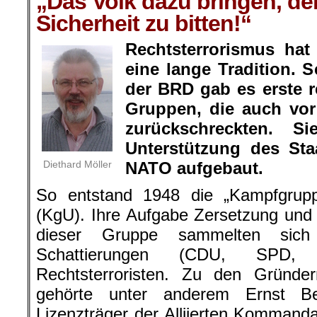
„Das Volk dazu bringen, de
Sicherheit zu bitten!“
Rechtsterrorismus hat
eine lange Tradition.
der BRD gab es erste r
Gruppen, die auch vor
zurückschreckten. 
Unterstützung des St
Diethard Möller
NATO aufgebaut.
So entstand 1948 die „Kampfgrupp
(KgU). Ihre Aufgabe Zersetzung und
dieser Gruppe sammelten sich 
Schattierungen (CDU, SPD
Rechtsterroristen. Zu den Gründ
gehörte unter anderem Ernst B
Lizenzträger der Alliierten Kommanda