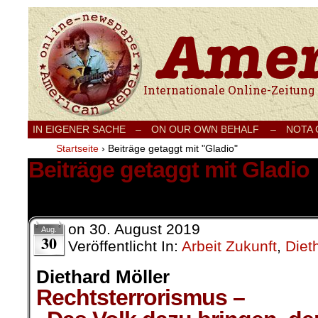
Internationale Onlinezeitung für Frieden
IN EIGENER SACHE
–
ON OUR OWN BEHALF –
NOTA
Startseite
›
Beiträge getaggt mit "Gladio"
Beiträge getaggt mit Gladio
1 Ergebnis.
on
30. August 2019
Aug.
30
Veröffentlicht In:
Arbeit Zukunft
,
Diet
Diethard Möller
Rechtsterrorismus –