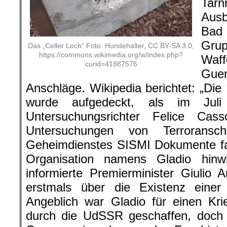
Tar
Aus
Bad
Gru
Das „Celler Loch“ Foto: Hundehalter, CC BY-SA 3.0,
https://commons.wikimedia.org/w/index.php?
Waf
curid=41887576
Gue
Anschläge. Wikipedia berichtet: „Die
wurde aufgedeckt, als im Juli 
Untersuchungsrichter Felice Ca
Untersuchungen von Terroransc
Geheimdienstes SISMI Dokumente fa
Organisation namens Gladio hin
informierte Premierminister Giulio An
erstmals über die Existenz einer
Angeblich war Gladio für einen Kr
durch die UdSSR geschaffen, doch t