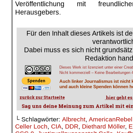
Veröffentlichung mit freundli
Herausgebers.
.
.
Für den Inhalt dieses Artikels ist d
verantwortlic
Dabei muss es sich nicht grundsätz
Redaktion hand
Dieses Werk ist lizenziert unter einer C
Nicht kommerziell – Keine Bearbeitungen 4.
Auch linker Journalismus ist nicht 
und auch kleine Spenden können he
└ Schlagwörter:
Albrecht
,
AmericanRebel
Celler Loch
,
CIA
,
DDR
,
Diethard Möller
,
E