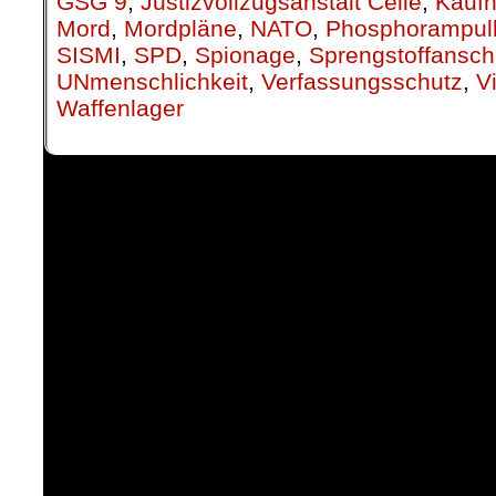
GSG 9
,
Justizvollzugsanstalt Celle
,
Kauf
Mord
,
Mordpläne
,
NATO
,
Phosphorampul
SISMI
,
SPD
,
Spionage
,
Sprengstoffansch
UNmenschlichkeit
,
Verfassungsschutz
,
V
Waffenlager