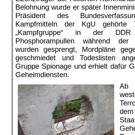
Belohnung wurde er später Innenmini
Präsident des Bundesverfassu
Kampfmitteln der KgU gehörte T
„Kampfgruppe“ in der DDR 
Phosphorampullen während der Ö
wurden gesprengt, Mordpläne geg
geschmiedet und Todeslisten ang
Gruppe Spionage und erhielt dafür 
Geheimdiensten.
Ab 
wes
Terr
dem 
Sta
Geh