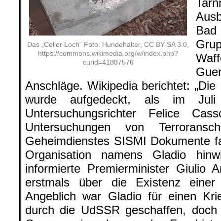
Tar
Aus
Bad
Gru
Das „Celler Loch“ Foto: Hundehalter, CC BY-SA 3.0,
https://commons.wikimedia.org/w/index.php?
Waf
curid=41887576
Gue
Anschläge. Wikipedia berichtet: „Die
wurde aufgedeckt, als im Juli 
Untersuchungsrichter Felice Ca
Untersuchungen von Terroransc
Geheimdienstes SISMI Dokumente fa
Organisation namens Gladio hin
informierte Premierminister Giulio An
erstmals über die Existenz einer
Angeblich war Gladio für einen Kr
durch die UdSSR geschaffen, doch t