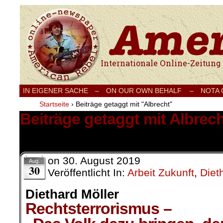
Internationale Onlinezeitung für Frieden
IN EIGENER SACHE
–
ON OUR OWN BEHALF –
NOTA
Startseite
›
Beiträge getaggt mit "Albrecht"
Beiträge getaggt mit Albrec
1 Ergebnis.
on
30. August 2019
Aug.
30
Veröffentlicht In:
Arbeit Zukunft
,
Diet
Diethard Möller
Rechtsterrorismus –