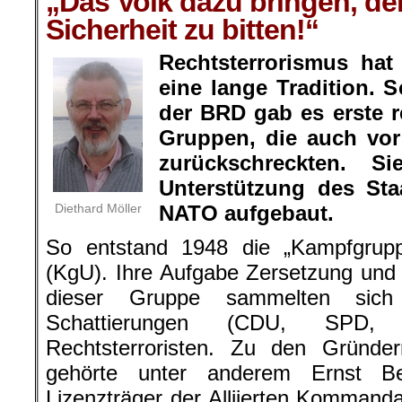
„Das Volk dazu bringen, de
Sicherheit zu bitten!“
Rechtsterrorismus hat
eine lange Tradition.
der BRD gab es erste r
Gruppen, die auch vor
zurückschreckten. 
Unterstützung des St
Diethard Möller
NATO aufgebaut.
So entstand 1948 die „Kampfgrupp
(KgU). Ihre Aufgabe Zersetzung und
dieser Gruppe sammelten sich 
Schattierungen (CDU, SPD
Rechtsterroristen. Zu den Gründ
gehörte unter anderem Ernst B
Lizenzträger der Alliierten Kommanda