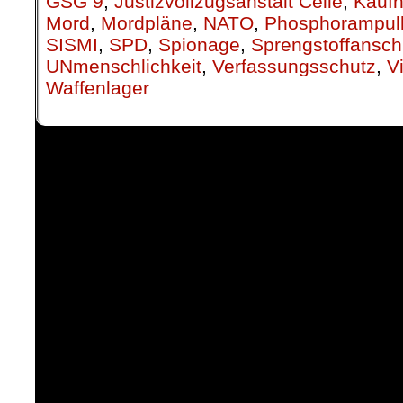
GSG 9
,
Justizvollzugsanstalt Celle
,
Kauf
Mord
,
Mordpläne
,
NATO
,
Phosphorampul
SISMI
,
SPD
,
Spionage
,
Sprengstoffansch
UNmenschlichkeit
,
Verfassungsschutz
,
V
Waffenlager