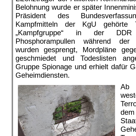
Belohnung wurde er später Innenmini
Präsident des Bundesverfassu
Kampfmitteln der KgU gehörte T
„Kampfgruppe“ in der DDR 
Phosphorampullen während der Ö
wurden gesprengt, Mordpläne geg
geschmiedet und Todeslisten ang
Gruppe Spionage und erhielt dafür 
Geheimdiensten.
Ab 
wes
Terr
dem 
Sta
Geh