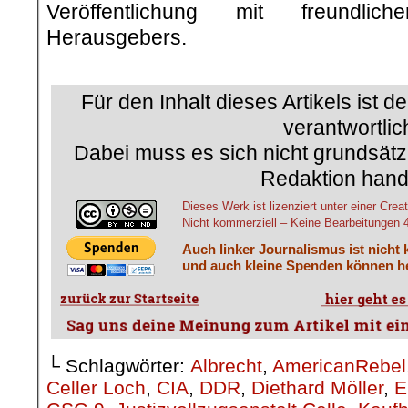
Veröffentlichung mit freundli
Herausgebers.
.
.
Für den Inhalt dieses Artikels ist d
verantwortlic
Dabei muss es sich nicht grundsätz
Redaktion hand
Dieses Werk ist lizenziert unter einer C
Nicht kommerziell – Keine Bearbeitungen 4.
Auch linker Journalismus ist nicht 
und auch kleine Spenden können he
└ Schlagwörter:
Albrecht
,
AmericanRebel
Celler Loch
,
CIA
,
DDR
,
Diethard Möller
,
E