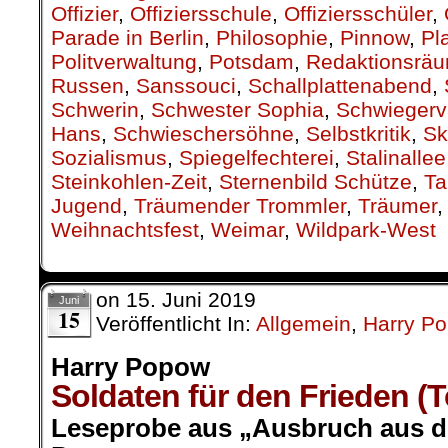
Offizier
,
Offiziersschule
,
Offiziersschüler
,
Parade in Berlin
,
Philosophie
,
Pinnow
,
Pl
Politverwaltung
,
Potsdam
,
Redaktionsrä
Russen
,
Sanssouci
,
Schallplattenabend
,
Schwerin
,
Schwester Sophia
,
Schwiegerv
Hans
,
Schwieschersöhne
,
Selbstkritik
,
Sk
Sozialismus
,
Spiegelfechterei
,
Stalinallee
Steinkohlen-Zeit
,
Sternenbild Schütze
,
Ta
Jugend
,
Träumender Trommler
,
Träumer
Weihnachtsfest
,
Weimar
,
Wildpark-West
on
15. Juni 2019
Juni
15
Veröffentlicht In:
Allgemein
,
Harry P
Harry Popow
Soldaten für den Frieden (Tei
Leseprobe aus „Ausbruch aus de