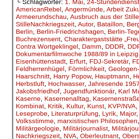
└ Schlagwörter:
1. Mai
,
24-Stundendiens
AmericanRebel
,
Angermünde
,
Arbeit Zuk
Armeerundschau
,
Ausbruch aus der Stille
StilleNachkriegszeit
,
Autor
,
Bataillon
,
Berg
Berlin
,
Berlin-Friedrichshagen
,
Berlin-Teg
Buchrezensent
,
Charaktergaststätte „Fre
Contra Wortgeklingel
,
Damm
,
DDDR
,
DD
Dokumentarfilmwoche 1988/89 in Leipzig
Eisenhüttenstadt
,
Erfurt
,
FDJ-Sekretär
,
F
Feldherrenhügel
,
Förmlichkeit
,
Geologen-
Haarschnitt
,
Harry Popow
,
Hauptmann
,
H
Herbstluft
,
Hochwasser
,
Jahresende 195
Jakobsfriedhof
,
Jugendfunktionär
,
Karl M
Kaserne
,
Kasernenalltag
,
Kasernenstraß
Kombinat
,
Kritik
,
Kultur
,
Kunst
,
KVP/NVA
Leseprobe
,
Literaturprüfung
,
Lyrik
,
Major
Volksstimme
,
marxistischen Philosophen
Militärgeologie
,
Militärjournalist
,
Militärjo
Nachkriegszeit
,
NVA
,
Oberleutnant
,
Obers