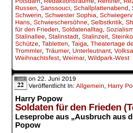
Potsdam
,
Redaktionsräume
,
Rentner
,
Re
Russen
,
Sanssouci
,
Schallplattenabend
,
Schwerin
,
Schwester Sophia
,
Schwiegerv
Hans
,
Schwieschersöhne
,
Selbstkritik
,
Sh
für den Frieden
,
Soldatenalltag
,
Sozialis
Stalinallee
,
Stalinstadt
,
Stalinzeit
,
Steinko
Schütze
,
Tabletten
,
Taiga
,
Theatertage d
Trommler
,
Träumer
,
Unterleutnant
,
Volks
Weihnachtsfest
,
Weimar
,
Wildpark-West
on
22. Juni 2019
Juni
22
Veröffentlicht In:
Allgemein
,
Harry P
Harry Popow
Soldaten für den Frieden (Te
Leseprobe aus „Ausbruch aus de
Popow