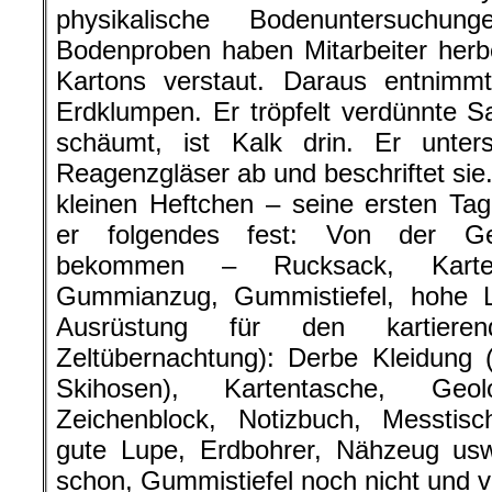
physikalische Bodenuntersuchu
Bodenproben haben Mitarbeiter herbe
Kartons verstaut. Daraus entnimm
Erdklumpen. Er tröpfelt verdünnte 
schäumt, ist Kalk drin. Er untersuc
Reagenzgläser ab und beschriftet sie.
kleinen Heftchen – seine ersten Ta
er folgendes fest: Von der Ge
bekommen – Rucksack, Karten
Gummianzug, Gummistiefel, hohe 
Ausrüstung für den kartiere
Zeltübernachtung): Derbe Kleidung 
Skihosen), Kartentasche, Geolog
Zeichenblock, Notizbuch, Messtisc
gute Lupe, Erdbohrer, Nähzeug usw
schon, Gummistiefel noch nicht und v