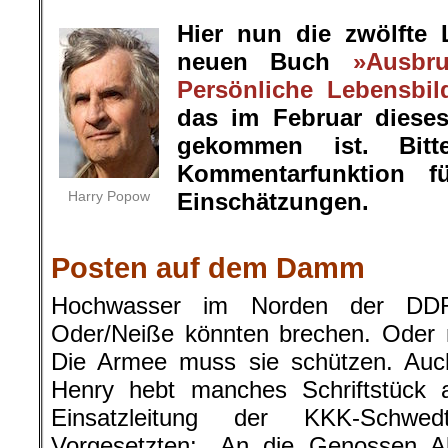
.
Hier nun die zwölfte
neuen Buch
»Ausbr
Persönliche Lebensbil
das im Februar diese
gekommen ist. Bit
Kommentarfunktion f
Harry Popow
Einschätzungen.
.
Posten auf dem Damm
Hochwasser im Norden der DD
Oder/Neiße könnten brechen. Oder m
Die Armee muss sie schützen. Au
Henry hebt manches Schriftstück a
Einsatzleitung der KKK-Schw
Vorgesetzten: „An die Genossen Abs