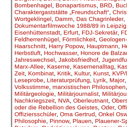
Bombenhagel
,
Bonapartismus
,
BRD
,
Buc
Charaktergaststätte „Freundschaft“
,
Chris
Wortgeklingel
,
Damm
,
Das Chagrinleder
,
Dokumentarfilmwoche 1988/89 in Leipzig
Eisenhüttenstadt
,
Erfurt
,
FDJ-Sekretär
,
F
Feldherrenhügel
,
Förmlichkeit
,
Geologen-
Haarschnitt
,
Harry Popow
,
Hauptmann
,
H
Herbstluft
,
Hochwasser
,
Honore de Balza
Jahreswechsel
,
Jakobsfriedhof
,
Jugendfu
Marx-Allee
,
Kaserne
,
Kasernenalltag
,
Kas
Zeit
,
Kombinat
,
Kritik
,
Kultur
,
Kunst
,
KVP/
Leseprobe
,
Literaturprüfung
,
Lyrik
,
Major
Volksstimme
,
marxistischen Philosophen
Militärgeologie
,
Militärjournalist
,
Militärjo
Nachkriegszeit
,
NVA
,
Oberleutnant
,
Obers
oder die Rebellion des Geistes
,
Oder
,
Off
Offiziersschüler
,
Oma Gertrud
,
Onkel Osw
Philosophie
,
Pinnow
,
Plauen
,
Plauener-S