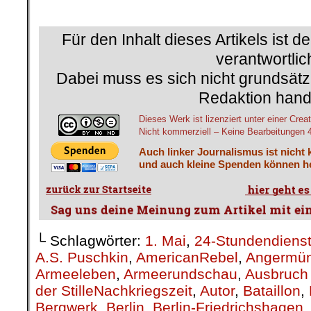
.
Für den Inhalt dieses Artikels ist d
verantwortlic
Dabei muss es sich nicht grundsätz
Redaktion hand
Dieses Werk ist lizenziert unter einer C
Nicht kommerziell – Keine Bearbeitungen 4.
Auch linker Journalismus ist nicht 
und auch kleine Spenden können he
└ Schlagwörter:
1. Mai
,
24-Stundendiens
A.S. Puschkin
,
AmericanRebel
,
Angermü
Armeeleben
,
Armeerundschau
,
Ausbruch 
der StilleNachkriegszeit
,
Autor
,
Bataillon
,
Bergwerk
,
Berlin
,
Berlin-Friedrichshagen