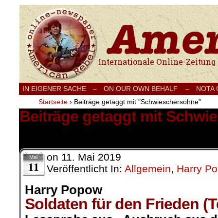
Internationale Onlinezeitung für Frieden
IN EIGENER SACHE
–
ON OUR OWN BEHALF –
NOTA
Startseite
›
Beiträge getaggt mit "Schwieschersöhne"
Beiträge getaggt mit Schwi
22 Ergebnisse.
on
11. Mai 2019
Mai
11
Veröffentlicht In:
Allgemein
,
Harry P
Harry Popow
Soldaten für den Frieden (T