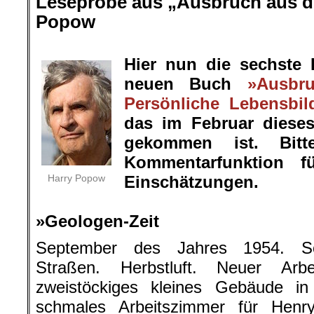
Leseprobe aus „Ausbruch aus de
Popow
.
Hier nun die sechste
neuen Buch
»Ausbr
Persönliche Lebensbil
das im Februar diese
gekommen ist. Bit
Kommentarfunktion f
Harry Popow
Einschätzungen.
.
»Geologen-Zeit
September des Jahres 1954. Sch
Straßen. Herbstluft. Neuer Arb
zweistöckiges kleines Gebäude in
schmales Arbeitszimmer für Henr