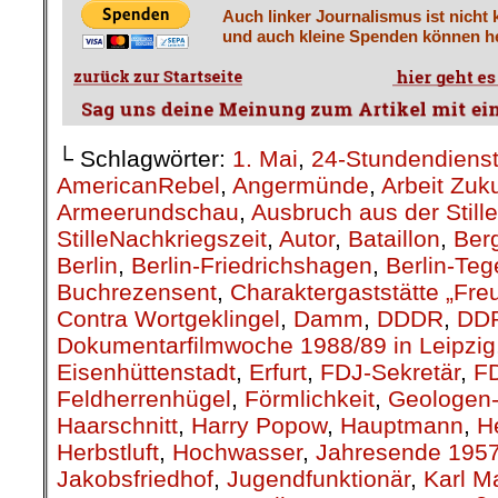
Auch linker Journalismus ist nicht 
und auch kleine Spenden können he
└ Schlagwörter:
1. Mai
,
24-Stundendiens
AmericanRebel
,
Angermünde
,
Arbeit Zuk
Armeerundschau
,
Ausbruch aus der Stille
StilleNachkriegszeit
,
Autor
,
Bataillon
,
Berg
Berlin
,
Berlin-Friedrichshagen
,
Berlin-Teg
Buchrezensent
,
Charaktergaststätte „Fre
Contra Wortgeklingel
,
Damm
,
DDDR
,
DD
Dokumentarfilmwoche 1988/89 in Leipzig
Eisenhüttenstadt
,
Erfurt
,
FDJ-Sekretär
,
F
Feldherrenhügel
,
Förmlichkeit
,
Geologen-
Haarschnitt
,
Harry Popow
,
Hauptmann
,
H
Herbstluft
,
Hochwasser
,
Jahresende 195
Jakobsfriedhof
,
Jugendfunktionär
,
Karl M