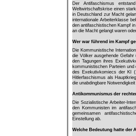
Der Antifaschismus entsta
Weltwirtschaftskrise einen st
in Deutschland zur Macht gelan
internatio­nale Arbeiterklasse
den antifaschistischen Kampf in
an die Macht gelangt waren oder 
.
Wer war führend im Kampf g
Die Kommunistische Internation
die Völker ausgehende Ge­fahr
den Tagungen ihres Exe­kutivk
kommunistischen Parteien und d
des Exekutivkomiecs der KI (
Hitlerfaschismus als Hauptkrieg
die unab­dingbare Notwendigkei
.
Antikommunismus der rechte
Die Sozialistische Arbeiter-­In
den Kommunisten im antifasch
gemeinsamen antifaschi­stis
Einstellung ab.
.
Welche Bedeutung hatte der 