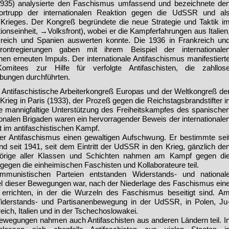
(1935) analysierte den Faschismus umfassend und bezeichnete de
rtrupp der inter­nationalen Reaktion gegen die UdSSR und al
Krieges. Der Kon­greß begründete die neue Strate­gie und Taktik i
ionseinheit, →Volksfront), wobei er die Kampferfahrungen aus Italien
kreich und Spanien auswerten konnte. Die 1936 in Frankreich un
rontregierungen gaben mit ihrem Beispiel der internationa­le
en erneuten Impuls. Der internationale Antifaschismus manifestiert
mitees zur Hilfe für verfolgte Antifaschisten, die zahllos
bungen durchführ­ten.
Antifaschistische Arbeiter­kongreß Europas und der Welt­kongreß de
ieg in Paris (1933), der Prozeß gegen die Reichstagsbrandstifter i
e mannig­faltige Unterstützung des Frei­heitskampfes des spanische
onalen Brigaden waren ein her­vorragender Beweis der inter­nationale
t im antifaschisti­schen Kampf.
er Antifaschismus einen gewalti­gen Aufschwung. Er bestimmte sei
seit 1941, seit dem Eintritt der UdSSR in den Krieg, gänzlich de
hörige aller Klassen und Schich­ten nahmen am Kampf gegen di
egen die einheimischen Faschi­sten und Kollaborateure teil.
munisti­schen Parteien entstanden Wider­stands- und national
l dieser Be­wegungen war, nach der Nieder­lage des Faschismus ein
errich­ten, in der die Wurzeln des Fa­schismus beseitigt sind. A
i­derstands- und Partisanenbewe­gung in der UdSSR, in Polen, Ju
eich, Italien und in der Tsche­choslowakei.
bewegungen nahmen auch Antifaschisten aus anderen Ländern teil. I