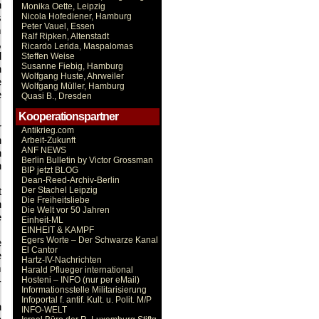
n
Monika Oette, Leipzig
s
Nicola Hofediener, Hamburg
Peter Vauel, Essen
m
Ralf Ripken, Altenstadt
,
Ricardo Lerida, Maspalomas
d
Steffen Weise
Susanne Fiebig, Hamburg
n
Wolfgang Huste, Ahrweiler
e
Wolfgang Müller, Hamburg
e
Quasi B., Dresden
Kooperationspartner
r
Antikrieg.com
n
Arbeit-Zukunft
ANF NEWS
n
Berlin Bulletin by Victor Grossman
n
BIP jetzt BLOG
Dean-Reed-Archiv-Berlin
t
Der Stachel Leipzig
Die Freiheitsliebe
n
Die Welt vor 50 Jahren
e
Einheit-ML
EINHEIT & KAMPF
Egers Worte – Der Schwarze Kanal
e
El Cantor
e
Hartz-IV-Nachrichten
m
Harald Pflueger international
­
Hosteni – INFO (nur per eMail)
Informationsstelle Militarisierung
Infoportal f. antif. Kult. u. Polit. M/P
n
INFO-WELT