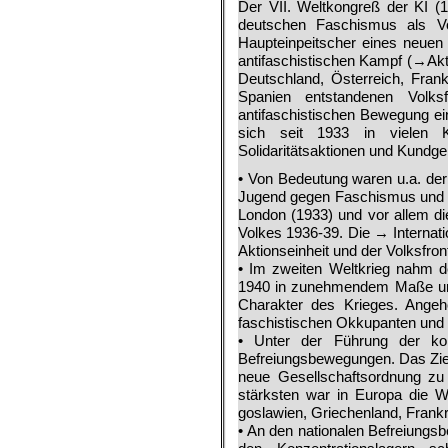
Der VII. Weltkongreß der KI 
deutschen Fa­schismus als Vo
Haupteinpeitscher eines neuen 
antifaschisti­schen Kampf (→Akt
Deutschland, Österreich, Fran
Spanien entstandenen Volks­f
antifaschistischen Bewegung ein
sich seit 1933 in vielen Ko
Solidaritätsaktionen und Kundge
• Von Bedeutung waren u.a. der 
Jugend gegen Fa­schismus und Kr
London (1933) und vor allem di
Volkes 1936-39. Die → Interna­ti
Aktionseinheit und der Volksfron
• Im zweiten Welt­krieg nahm d
1940 in zunehmendem Maße und 
Charakter des Krieges. Ange­
faschistischen Okkupanten und g
• Un­ter der Führung der kom
Befreiungs­bewegungen. Das Zie
neue Gesellschaftsordnung zu 
stärksten war in Europa die W
goslawien, Griechenland, Frank­r
• An den nationalen Befreiungs