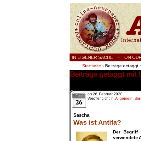
International
IN EIGENER SACHE
–
ON OU
Startseite
›
Beiträge getaggt m
Beiträge getaggt mit 
1 Ergebnis.
on
26. Februar 2020
Feb.
Veröffentlicht In:
Allgemein
,
Bor
26
Sascha
Was ist Antifa?
Der Begriff
verwendete A