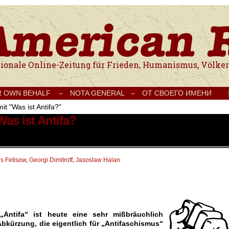
e Onlinezeitung für Frieden, Humanismus, Völkerverständigung und Kul
R OWN BEHALF –
NOTA GENERAL –
ОТ СВОЕГО ИМЕНИ
it "Was ist Antifa?"
Was ist Antifa?
is Fetisow
,
Georgi Dimitroff
,
Jasoslaw Halan
 „Antifa“ ist heute eine sehr mißbräuchlich
bkürzung, die eigentlich für „Antifaschismus“