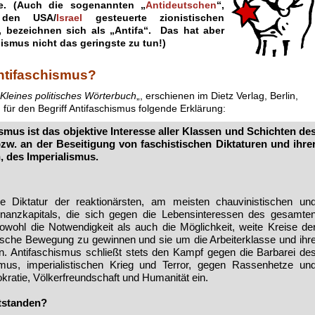
te. (Auch die sogenannten „
Antideutschen
“,
 den USA/
Israel
gesteuerte zionistischen
, bezeichnen sich als „Antifa“. Das hat aber
hismus nicht das geringste zu tun!)
ntifaschismus?
Kleines politisches Wörterbuch
„, erschienen im Dietz Verlag, Berlin,
 für den Begriff Antifaschismus folgende Erklärung:
mus ist das objektive Interesse aller Klassen und Schichten de
zw. an der Beseitigung von faschisti­schen Diktaturen und ihre
 des Impe­rialismus.
e Diktatur der reaktionär­sten, am meisten chauvinistischen un
Finanzkapitals, die sich gegen die Lebensinteressen des gesamte
o­wohl die Notwendigkeit als auch die Möglichkeit, weite Kreise de
ti­sche Bewegung zu gewinnen und sie um die Arbeiterklasse und ihr
ln. Antifaschismus schließt stets den Kampf gegen die Barbarei de
ismus, im­perialistischen Krieg und Terror, gegen Rassenhetze un
ratie, Völkerfreundschaft und Huma­nität ein.
ntstanden?