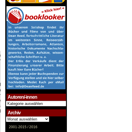
s
r
d
n
r
Autoren/-innen
e
Autoren/-
s
innen
d
Archiv
Archiv
2001-2015 /
2016