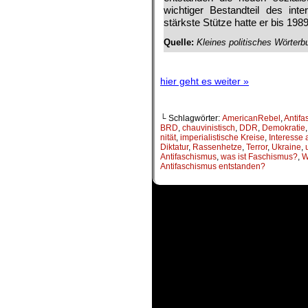
wichtiger Bestand­teil des int
stärkste Stütze hatte er bis 1989
Quelle:
Kleines politisches Wörterbu
.
hier geht es weiter »
└ Schlagwörter:
AmericanRebel
,
Antif
BRD
,
chauvinistisch
,
DDR
,
Demokratie
nität
,
imperialistische Kreise
,
Interesse 
Diktatur
,
Rassenhetze
,
Terror
,
Ukraine
,
Antifaschismus
,
was ist Faschismus?
,
W
Antifaschismus entstanden?