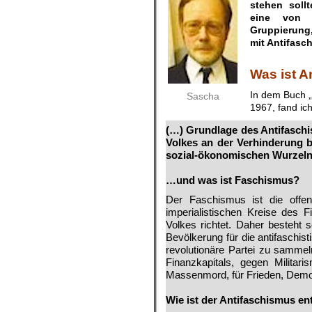
stehen soll
eine von
Gruppierung
mit Antifasc
.
Was ist A
In dem Buch „
Sascha
1967, fand ich
(…) Grundlage des Antifaschis
Volkes an der Verhinderung b
sozial-ökonomischen Wurzeln,
.
…und was ist Faschismus?
Der Faschismus ist die offen
imperialistischen Kreise des 
Volkes richtet. Daher besteht s
Bevölkerung für die antifaschis
revolutionäre Partei zu sam­me
Finanz­kapitals, gegen Militar
Massen­mord, für Frieden, Demok
.
Wie ist der Antifaschismus e