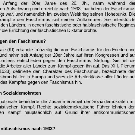
nd Anfang der 20er Jahre des 20. Jh., nahm während de
arken Aufschwung und er­reichte nach 1933, nachdem der Faschismu
gt war, und nament­lich im zweiten Weltkrieg sei­nen Höhepunkt. Di
 bekämpfte den Faschismus seit seinem Auf­kommen. Sie unterstützt
 den Ländern, in denen faschistische oder halbfaschistische Regime
die Errichtung der faschistischen Dik­tatur drohte.
egen den Faschismus?
ale (KI) erkannte frühzeitig die vom Faschismus für den Frieden un
 und nahm seit Anfang der 20er Jahre auf ihren Kongressen und au
omitees entschieden gegen den Faschismus Stellung. Sie rief di
ie Arbeiter aller Länder zum Kampf gegen ihn auf. Das XIII. Plenu
1933) definierte den Charakter des Faschismus, be­zeichnete de
sbrandstifter in Europa und wies die Arbeiter­klasse aller Länder au
t des Kampfes gegen den Faschismus hin.
n Sozialdemokraten
ternationale behinderte die Zu­sammenarbeit der Sozialdemo­kraten mi
istischen Kampf. Rechte sozialdemokratische Führer lehn­ten de
chen Kampf hauptsächlich auf Grund ihrer antikommunistische
Antifaschismus nach 1933?