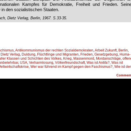
ernationalen Kamp­fes für Demokratie, Freiheit und Frieden. Sein
 in den sozialistischen Staaten.
ch, Dietz Verlag, Berlin, 1967. S.33-35.
aschismus
,
Antikommunismus der rechten Sozialdemokraten
,
Arbeit Zukunft
,
Berlin
,
,
Dietz Verlag
,
Duldung
,
Flüchtlinge und Migranten
,
Frieden
,
Gesetzgebung
,
Huma­
aller Klassen und Schichten des Volkes
,
Krieg
,
Massen­mord
,
Mordanschläge
,
offen
unbelehrbar
,
USA
,
Verharmlosung
,
Völkerfreundschaft
,
Was ist Antifa?
,
Was ist
eltwirtschaftskrise
,
Wer war führend im Kampf gegen den Faschismus?
,
Wie ist der
Commen