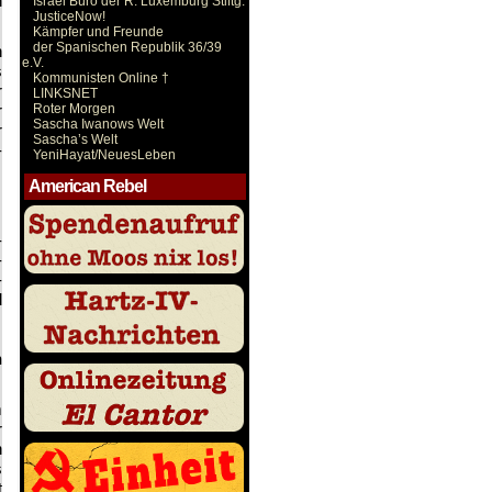
n
Israel Büro der R. Luxemburg Stiftg.
JusticeNow!
Kämpfer und Freunde
der Spanischen Republik 36/39
n
e.V.
s
Kommunisten Online †
r
LINKSNET
r
Roter Morgen
Sascha Iwanows Welt
r
Sascha’s Welt
­
YeniHayat/NeuesLeben
American Rebel
­
­
­
d
n
m
r
n
s
t