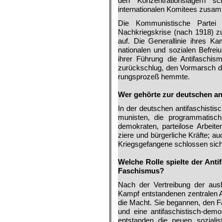
den Kon­zentrationslagern sc
internationalen Komitees zusamm
Die Kom­munistische Partei 
Nachkriegskrise (nach 1918) z
auf. Die Generallinie ihres K
nationalen und sozialen Befreiu
ihrer Führung die Antifaschis
zurückschlug, den Vormarsch de
rungsprozeß hemmte.
.
Wer gehörte zur deutschen a
In der deutschen antifaschisti
munisten, die programmatisch,
demokraten, parteilose Arbeiter
ziere und bürgerliche Kräfte; 
Kriegsgefangene schlossen sich
.
Welche Rolle spielte der Ant
Faschismus?
Nach der Vertreibung der aus
Kampf entstandenen zentralen A
die Macht. Sie begannen, den 
und eine antifaschistisch-dem
entstan­den die neuen soziali