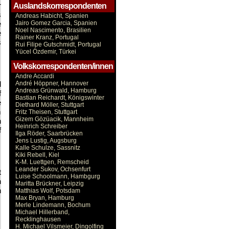
r
Auslandskorrespondenten
s
Andreas Habicht, Spanien
e
Jairo Gomez Garcia, Spanien
Noel Nascimento, Brasilien
e
Rainer Kranz, Portugal
s
Rui Filipe Gutschmidt, Portugal
Yücel Özdemir, Türkei
Volkskorrespondenten/innen
Andre Accardi
d
André Höppner, Hannover
Andreas Grünwald, Hamburg
f
Bastian Reichardt, Königswinter
e
Diethard Möller, Stuttgart
m
Fritz Theisen, Stuttgart
Gizem Gözüacik, Mannheim
n
Heinrich Schreiber
f
Ilga Röder, Saarbrücken
Jens Lustig, Augsburg
Kalle Schulze, Sassnitz
Kiki Rebell, Kiel
K-M. Luettgen, Remscheid
Leander Sukov, Ochsenfurt
t
Luise Schoolmann, Hambgurg
n
Maritta Brückner, Leipzig
n
Matthias Wolf, Potsdam
Max Bryan, Hamburg
Merle Lindemann, Bochum
Michael Hillerband,
Recklinghausen
H. Michael Vilsmeier, Dingolfing