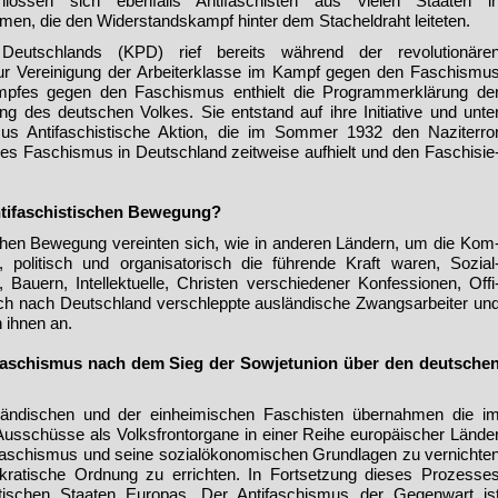
hlossen sich ebenfalls Antifaschisten aus vie­len Staaten i
en, die den Wi­derstandskampf hinter dem Stacheldraht leiteten.
Deutschlands (KPD) rief bereits während der revolutionäre
ur Vereinigung der Arbeiterklasse im Kampf gegen den Faschismu
ampfes gegen den Faschismus ent­hielt die Programmerklärung de
ng des deutschen Volkes. Sie entstand auf ihre Initiative und unte
mus Antifaschistische Aktion, die im Sommer 1932 den Naziterro
s Faschismus in Deutschland zeit­weise aufhielt und den Faschisie
ntifaschistischen Bewegung?
schen Be­wegung vereinten sich, wie in anderen Ländern, um die Kom
 politisch und organisatorisch die führende Kraft waren, Sozial
, Bauern, Intellektuelle, Christen verschiedener Konfessionen, Offi
auch nach Deutschland verschleppte ausländische Zwangsarbeiter un
 ihnen an.
ifaschismus nach dem Sieg der Sowjetunion über den deutsche
ländischen und der ein­heimischen Faschisten übernah­men die i
usschüsse als Volks­frontorgane in einer Reihe euro­päischer Lände
Faschismus und seine sozialökonomischen Grund­lagen zu vernichte
okratische Ordnung zu errichten. In Fort­setzung dieses Prozesse
stischen Staaten Europas. Der Antifaschismus der Ge­genwart is