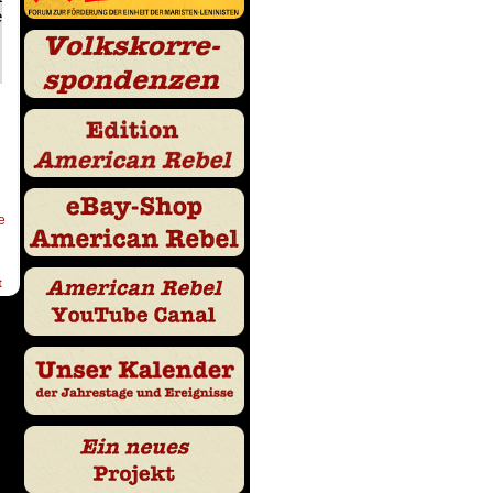
e
e
t