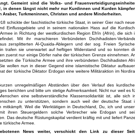
angt.
Gemeint sind die Volks- und Frauenverteidigungseinheite
, in denen längst nicht mehr nur Kurdinnen und Kurden kämpfen
 Araber, Turkmeninnen, Christen und andere Minderheiten.
18 schickte der faschistische türkische Staat, in seiner Gier nach neu
und Einflussgebiete und in seinem nationalen Hass auf die Kurdisc
 Armee in Richtung der westkurdischen Region Efrîn (Afrin), die sich 
efindet. Mit ihr marschieren Verbündeten Dschihadisten-Verbände
aus zersplitterten Al-Quaida-Ablegern und der sog. Freien Syrisch
in trafen sie unerwartet auf heftigen Widerstand und so konnten d
ten zuerst nur einige Dörfer nahe der türkischen Grenze einnehmen. 
etzten die Türkische Armee und ihre verbündeten Dschihadisten Afr
Sie wollen nun in dieser Gegend eine islamistische Diktatur aufbaue
 hat der türkische Diktator Erdogan eine weitere Militäraktion im Nordir
 kurzen unregelmäßigen Abständen über den Verlauf des kurdische
ges berichten und bitte um stetige Aufmerksamkeit. Nicht nur weil es f
Menschen eine selbstverständliche Klassensolidarität ist, alle sich 
enschen zu unterstützen, sondern auch weil der deutsche Staat i
n mitkämpft. Weil die Werktätigen in Deutschland, Du, ich und unse
t ihren Steuergeldern solche Verbrecher wie Erdogan und sei
en. Das deutsche Rüstungskapital verdient kräftig mit und liefert Panz
he türkische Armee.
ngebotenen News weiter, verschickt den Link zu dieser Seit