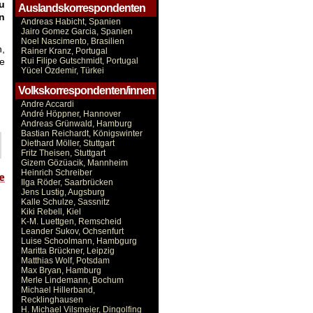
u
Auslandskorrespondenten
n
Andreas Habicht, Spanien
Jairo Gomez Garcia, Spanien
Noel Nascimento, Brasilien
n,
Rainer Kranz, Portugal
ne
Rui Filipe Gutschmidt, Portugal
Yücel Özdemir, Türkei
Volkskorrespondenten/innen
Andre Accardi
André Höppner, Hannover
Andreas Grünwald, Hamburg
Bastian Reichardt, Königswinter
Diethard Möller, Stuttgart
Fritz Theisen, Stuttgart
Gizem Gözüacik, Mannheim
Heinrich Schreiber
Ilga Röder, Saarbrücken
Jens Lustig, Augsburg
Kalle Schulze, Sassnitz
Kiki Rebell, Kiel
K-M. Luettgen, Remscheid
Leander Sukov, Ochsenfurt
Luise Schoolmann, Hambgurg
Maritta Brückner, Leipzig
Matthias Wolf, Potsdam
Max Bryan, Hamburg
Merle Lindemann, Bochum
Michael Hillerband,
Recklinghausen
H. Michael Vilsmeier, Dingolfing