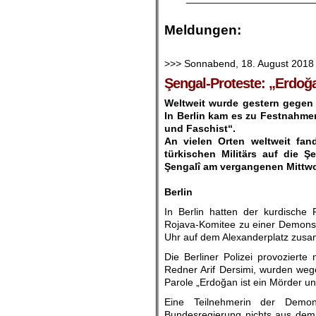
.
Meldungen:
.
>>> Sonnabend, 18. August 2018
Şengal-Proteste: „Erdoğa
Weltweit wurde gestern gegen d
In Berlin kam es zu Festnahme
und Faschist“.
An vielen Orten weltweit fan
türkischen Militärs auf die 
Şengalî am vergangenen Mittwo
.
Berlin
In Berlin hatten der kurdisch
Rojava-Komitee zu einer Demons
Uhr auf dem Alexanderplatz zus
Die Berliner Polizei provozierte
Redner Arif Dersimi, wurden weg
Parole „Erdoğan ist ein Mörder un
Eine Teilnehmerin der Demons
Bundesregierung nichts aus dem