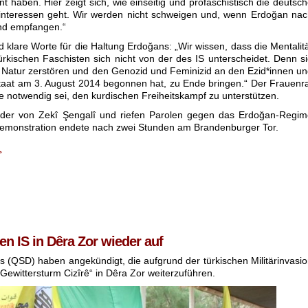
aben. Hier zeigt sich, wie einseitig und profaschistisch die deutsc
fitinteressen geht. Wir werden nicht schweigen und, wenn Erdoğan na
nd empfangen.“
klare Worte für die Haltung Erdoğans: „Wir wissen, dass die Mentalit
ürkischen Faschisten sich nicht von der des IS unterscheidet. Denn s
ie Natur zerstören und den Genozid und Feminizid an den Ezid*innen u
taat am 3. August 2014 begonnen hat, zu Ende bringen.“ Der Frauenr
e notwendig sei, den kurdischen Freiheitskampf zu unterstützen.
ilder von Zekî Şengalî und riefen Parolen gegen das Erdoğan-Regi
 Demonstration endete nach zwei Stunden am Brandenburger Tor.
>
 IS in Dêra Zor wieder auf
s (QSD) haben angekündigt, die aufgrund der türkischen Militärinvasi
„Gewittersturm Cizîrê“ in Dêra Zor weiterzuführen.