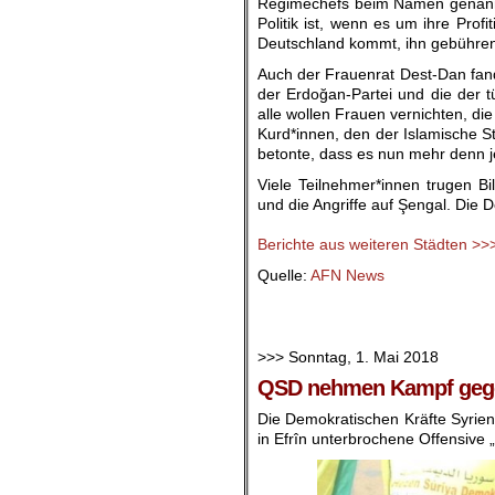
Regimechefs beim Namen genannt h
Politik ist, wenn es um ihre Pro
Deutschland kommt, ihn gebühre
Auch der Frauenrat Dest-Dan fand 
der Erdoğan-Partei und die der t
alle wollen Frauen vernichten, d
Kurd*innen, den der Islamische S
betonte, dass es nun mehr denn j
Viele Teilnehmer*innen trugen B
und die Angriffe auf Şengal. Die
.
Berichte aus weiteren Städten >>
Quelle:
AFN News
.
.
>>> Sonntag, 1. Mai 2018
QSD nehmen Kampf gegen
Die Demokratischen Kräfte Syrien
in Efrîn unterbrochene Offensive 