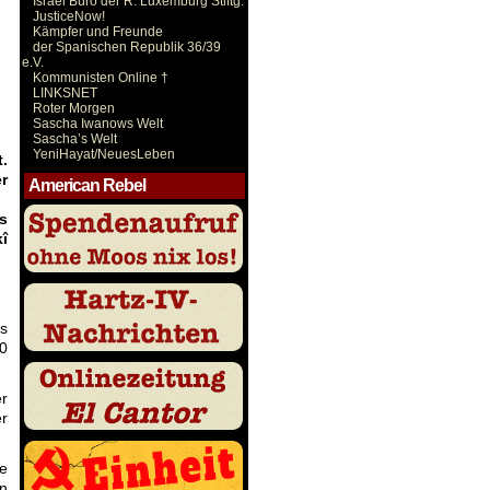
Israel Büro der R. Luxemburg Stiftg.
JusticeNow!
Kämpfer und Freunde
der Spanischen Republik 36/39
e.V.
Kommunisten Online †
LINKSNET
Roter Morgen
Sascha Iwanows Welt
Sascha’s Welt
YeniHayat/NeuesLeben
.
r
American Rebel
s
î
s
0
er
er
e
n