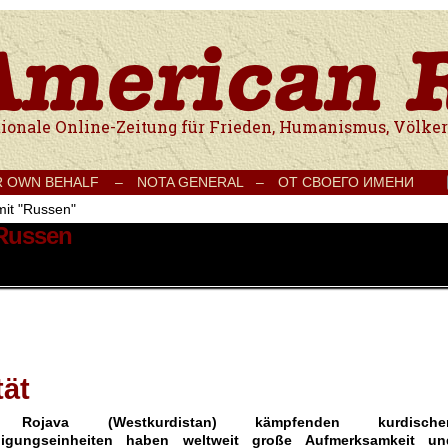
e Onlinezeitung für Frieden, Humanismus, Völkerverständigung und Kul
R OWN BEHALF –
NOTA GENERAL –
ОТ СВОЕГО ИМЕНИ
mit "Russen"
 Russen
tät
ojava (Westkurdistan) kämpfenden kurdische
idigungseinheiten haben weltweit große Aufmerksamkeit un