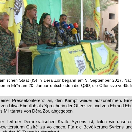
lamischen Staat (IS) in Dêra Zor begann am 9. September 2017. Na
sion in Efrîn am 20. Januar entschieden die QSD, die Offensive vorläuf
einer Pressekonferenz an, den Kampf wieder aufzunehmen. Ein
von Lilwa Ebdullah als Sprecherin der Offensive und von Ehmed Eb
Militärrats von Dêra Zor, abgegeben.
der Teil der Demokratischen Kräfte Syriens ist, teilen wir unsere
Gewittersturm Cizîrê‘ zu vollenden. Für die Bevölkerung Syriens un