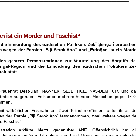
n ist ein Mörder und Faschist“
ie Ermordung des ezidischen Politikers Zekî Şengalî protestiert
n wegen der Parolen „Bijî Serok Apo“ und „Erdoğan ist ein Mörde
den gestern Demonstrationen zur Verurteilung des Angriffs de
Şengal-Region und die Ermordung des ezidischen Politikers Zek
ch statt.
e Frauenrat Dest-Dan, NAV-YEK, SEJÊ, HCÊ, NAV-DEM, CIK und da
tration aufgerufen. Es kamen mehrere hundert Menschen gegen 14.0
ammen.
 mit willkürlichen Festnahmen. Zwei Teilnehmer*innen, unter ihnen d
en der Parole „Bijî Serok Apo“ festgenommen, zwei weitere wegen d
d Faschist“.
tration erklärte hierzu gegenüber ANF „Offensichtlich hat di
 Böhmermann-Skandal gelernt und lässt Menschen im vorauseilende