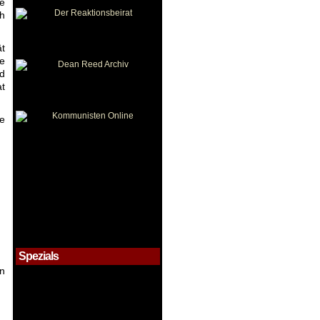
he
ch
ät
ie
nd
at
me
Spezials
on