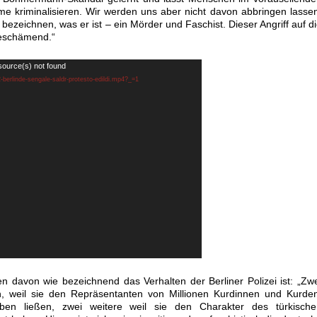
 kriminalisieren. Wir werden uns aber nicht davon abbringen lasse
 bezeichnen, was er ist – ein Mörder und Faschist. Dieser Angriff auf d
beschämend.“
source(s) not found
2-berlinde-sengale-saldr-protesto-edildi.mp4?_=1
 davon wie bezeichnend das Verhalten der Berliner Polizei ist: „Zw
 weil sie den Repräsentanten von Millionen Kurdinnen und Kurden
ben ließen, zwei weitere weil sie den Charakter des türkische