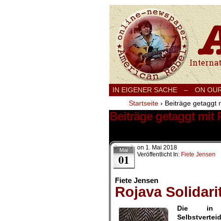
International
IN EIGENER SACHE
–
ON OU
Startseite
›
Beiträge getaggt 
Beiträge getaggt mit
28 Ergebnisse.
on
1. Mai 2018
Mai
Veröffentlicht In:
Fiete Jensen
01
Fiete Jensen
Rojava Solidari
Die in R
Selbstverte