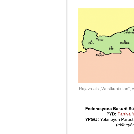
Rojava als „Westkurdistan“,
Federasyona Bakurê Sûr
PYD:
Partiya 
YPG/J:
Yekîneyên Parasti
(
ekîneyên
_______________________