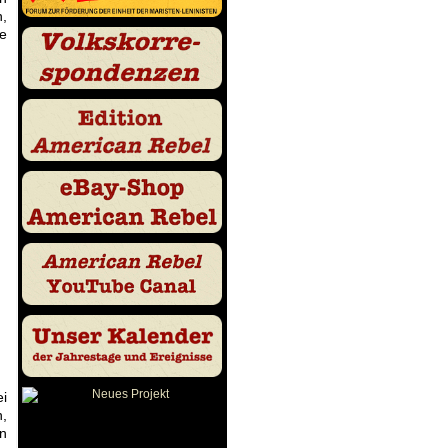
n,
ie
ei
,
n