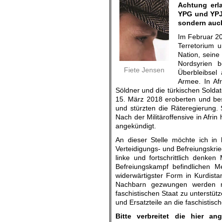
Achtung erl
YPG und YPJ
sondern auch
Im Februar 20
Terretorium 
Nation, seine
Nordsyrien b
Fiete Jensen
Überbleibsel 
Armee. In Afr
Söldner und die türkischen Solda
15. März 2018 eroberten und bes
und stürzten die Räteregierung. 
Nach der Militäroffensive in Afrin
angekündigt.
An dieser Stelle möchte ich in
Verteidigungs- und Befreiungskrie
linke und fortschrittlich denken 
Befreiungskampf befindlichen M
widerwärtigster Form in Kurdista
Nachbarn gezwungen werden mi
faschistischen Staat zu unterstütz
und Ersatzteile an die faschistisc
Bitte verbreitet die hier a