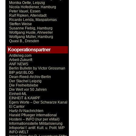
Monika Oette, Leipzig
Nicola Hofediener, Hamburg
Peter Vauel, Essen
Ralf Ripken, Altenstadt
Ricardo Lerida, Maspalomas
Steffen Weise
Susanne Fiebig, Hamburg
Wolfgang Huste, Ahrweiler
Wolfgang Müller, Hamburg
Quasi B., Dresden
Kooperationspartner
Antikrieg.com
Arbeit-Zukunft
ANF NEWS
Berlin Bulletin by Victor Grossman
BIP jetzt BLOG
Dean-Reed-Archiv-Berlin
Der Stachel Leipzig
Die Freiheitsliebe
Die Welt vor 50 Jahren
Einheit-ML
EINHEIT & KAMPF
Egers Worte – Der Schwarze Kanal
El Cantor
Hartz-IV-Nachrichten
Harald Pflueger international
Hosteni – INFO (nur per eMail)
Informationsstelle Militarisierung
Infoportal f. antif. Kult. u. Polit. M/P
INFO-WELT