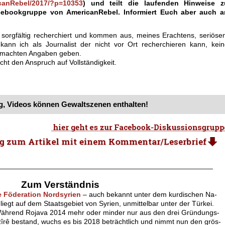
canRebel/2017/?p=10353
) und teilt die laufenden Hinweise z
cebookgruppe von AmericanRebel. Informiert Euch aber auch a
 sorgfältig recherchiert und kommen aus, meines Erachtens, seriöse
kann ich als Journalist der nicht vor Ort recherchieren kann, kei
 gemachten Angaben geben.
cht den Anspruch auf Vollständigkeit.
, Videos können Gewaltszenen enthalten!
.
_____________________________________________________
.
Zum Verständnis
 Föderation Nordsyrien
– auch bekannt unter dem kurdischen Na-
liegt auf dem Staatsgebiet von Syrien, unmittelbar unter der Türkei.
Während Rojava 2014 mehr oder minder nur aus den drei Gründungs-
îrê bestand, wuchs es bis 2018 beträchtlich und nimmt nun den grös-