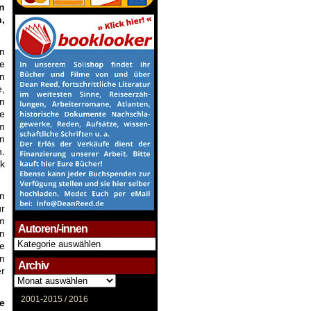
n
,
en
he
in
,
en
ie
Am
in
n.
ak
n
ür
im
Autoren/-innen
n
Autoren/-
re
innen
n
Archiv
er
Archiv
2001-2015 /
2016
e