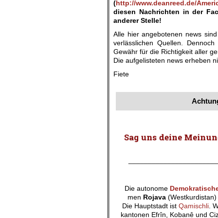
(
http://www.deanreed.de/Ameri
diesen Nachrichten in der Fa
anderer Stelle!
Alle hier angebotenen news sind
verlässlichen Quellen. Dennoch 
Gewähr für die Richtigkeit aller
Die aufgelisteten news erheben ni
Fiete
.
Achtung
_______________________
Die autonome
Demokratische
men
Rojava
(Westkurdistan) 
Die Hauptstadt ist
Qamischli
. 
kantonen Efrîn, Kobanê und Ciz