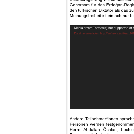
Gehorsam für das Erdoğan-Regime
den türkischen Diktator als das zu
Meinungsfreiheit ist einfach nur 
.
Video-
Media error: Format(s) not supported or 
Player
Datei herunterladen: http://anfnews.tv/files/190
.
Andere Teilnehmer*innen sprachen
Personen werden festgenommen,
Herrn Abdullah Öcalan, hochle