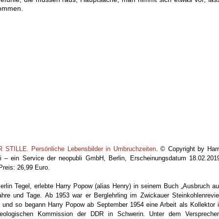
kommen.
ILLE. Persönliche Lebensbilder in Umbruchzeiten
. © Copyright by Har
li – ein Service der neopubli GmbH, Berlin, Erscheinungsdatum 18.02.201
reis: 26,99 Euro.
rlin Tegel, erlebte Harry Popow (alias Henry) in seinem Buch „Ausbruch a
sjahre und Tage. Ab 1953 war er Berglehrling im Zwickauer Steinkohlenrevie
n, und so begann Harry Popow ab September 1954 eine Arbeit als Kollektor 
 Geologischen Kommission der DDR in Schwerin. Unter dem Verspreche