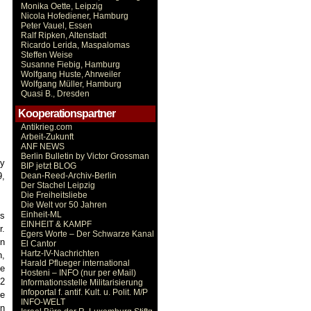
Monika Oette, Leipzig
Nicola Hofediener, Hamburg
Peter Vauel, Essen
Ralf Ripken, Altenstadt
Ricardo Lerida, Maspalomas
Steffen Weise
Susanne Fiebig, Hamburg
Wolfgang Huste, Ahrweiler
Wolfgang Müller, Hamburg
Quasi B., Dresden
Kooperationspartner
Antikrieg.com
Arbeit-Zukunft
ANF NEWS
Berlin Bulletin by Victor Grossman
ry
BIP jetzt BLOG
9,
Dean-Reed-Archiv-Berlin
Der Stachel Leipzig
Die Freiheitsliebe
Die Welt vor 50 Jahren
Einheit-ML
us
EINHEIT & KAMPF
r.
Egers Worte – Der Schwarze Kanal
in
El Cantor
Hartz-IV-Nachrichten
n,
Harald Pflueger international
ie
Hosteni – INFO (nur per eMail)
22
Informationsstelle Militarisierung
Infoportal f. antif. Kult. u. Polit. M/P
ge
INFO-WELT
en