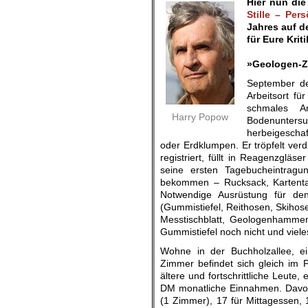
Hier nun di
Stille – Per
Jahres auf d
für Eure Kri
.
»Geologen-Z
September de
Arbeitsort fü
schmales Ar
Harry Popow
Bodenunter
herbeigeschaf
oder Erdklumpen. Er tröpfelt verd
registriert, füllt in Reagenzgläs
seine ersten Tagebucheintragu
bekommen – Rucksack, Kartenta
Notwendige Ausrüstung für den
(Gummistiefel, Reithosen, Skihose
Messtischblatt, Geologenhammer
Gummistiefel noch nicht und viele
Wohne in der Buchholzallee, ei
Zimmer befindet sich gleich im P
ältere und fortschrittliche Leute,
DM monatliche Einnahmen. Davon
(1 Zimmer), 17 für Mittagessen, 