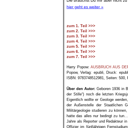
Die brauchst Du mir aber nicht zu 
hier geht es weiter »
zum 1. Teil >>>
zum 2. Teil >>>
zum 3. Teil >>>
zum 4. Teil >>>
zum 5. Teil >>>
zum 6. Teil >>>
zum 7. Teil >>>
.
Harry Popow:
AUSBRUCH AUS DER ST
Popow, Verlag: epubli, Druck: epub
ISBN: 9783748512981, Seiten: 500, P
.
Über den Autor:
Geboren 1936 in Be
der Stille“) noch die letzten Krieg
Eigentlich wollte er Geologe werde
der Außenstelle der Staatlichen
Militärgeologie studieren zu können
hatte das alles nur bedingt zu tun
Jahre als Reporter und Redakteur in
Offizier im fünfjährigen Fernstudiu