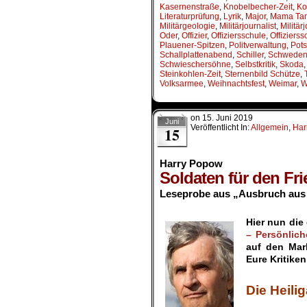
Kasernenstraße
,
Knobelbecher-Zeit
,
Ko
Literaturprüfung
,
Lyrik
,
Major
,
Mama Ta
Militärgeologie
,
Militärjournalist
,
Militär
Oder
,
Offizier
,
Offiziersschule
,
Offizierss
Plauener-Spitzen
,
Politverwaltung
,
Pot
Schallplattenabend
,
Schiller
,
Schwede
Schwieschersöhne
,
Selbstkritik
,
Skoda
Steinkohlen-Zeit
,
Sternenbild Schütze
,
Volksarmee
,
Weihnachtsfest
,
Weimar
,
W
on
15. Juni 2019
Juni
Veröffentlicht In:
Allgemein
,
Har
15
Harry Popow
Soldaten für den Frie
Leseprobe aus „Ausbruch aus 
.
Hier nun di
– Persönlich
auf den Mar
Eure Kritike
.
Die Heili