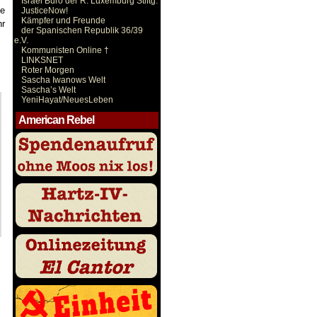
Israel Büro der R. Luxemburg Stiftg.
te
JusticeNow!
Kämpfer und Freunde
hr
der Spanischen Republik 36/39
e.V.
Kommunisten Online †
LINKSNET
Roter Morgen
Sascha Iwanows Welt
Sascha’s Welt
YeniHayat/NeuesLeben
American Rebel