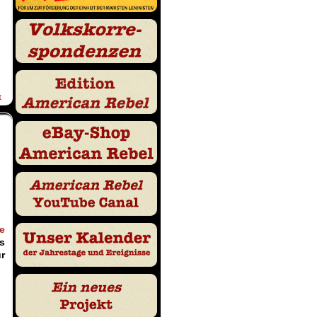
t
e
s
r