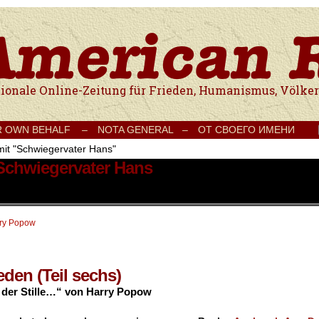
e Onlinezeitung für Frieden, Humanismus, Völkerverständigung und Kul
R OWN BEHALF –
NOTA GENERAL –
ОТ СВОЕГО ИМЕНИ
mit "Schwiegervater Hans"
 Schwiegervater Hans
ry Popow
eden (Teil sechs)
der Stille…“ von Harry Popow