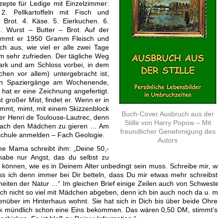
epte für Ledige mit Einzelzimmer:
 2. Pellkartoffeln mit Fisch und
d Brot. 4. Käse. 5. Eierkuchen. 6.
8. Wurst – Butter – Brot. Auf der
kommt er 1950 Gramm Fleisch und
h aus, wie viel er alle zwei Tage
em sehr zufrieden. Der tägliche Weg
ark und am Schloss vorbei, in dem
chen vor allem) untergebracht ist,
len Spaziergänge am Wochenende,
 hat er eine Zeichnung angefertigt.
t großer Mist, findet er. Wenn er in
klemmt, mimt, mit einem Skizzenblock
Buch-Cover Ausbruch aus der
er Henri de Toulouse-Lautrec, denn
Stille von Harry Popow – Mit
so nach den Mädchen zu gieren … Am
freundlicher Genehmigung des
chschule anmelden – Fach Geologie.
Autors
ne Mama schreibt ihm: „Deine 50,-
abe nur Angst, das du selbst zu
können, wie es in Deinem Alter unbedingt sein muss. Schreibe mir, 
 ich denn immer bei Dir betteln, dass Du mir etwas mehr schreibs
heiten der Natur …“ Im gleichen Brief einige Zeilen auch von Schwest
ich nicht so viel mit Mädchen abgeben, denn ich bin auch noch da u. m
genüber im Hinterhaus wohnt. Sie hat sich in Dich bis über beide Ohr
ik mündlich schon eine Eins bekommen. Das wären 0,50 DM, stimmt’