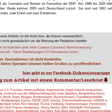
91 als Journalist und Berater im Fernsehen der DDR. Von 1996 bis 2005 leb
den. Beide kehrten 2005 nach Deutschland zurück. Sie sind seit 1961 se
 Kinder, zwei Enkel und zwei Enkelinnen.
.
ieses Artikels ist der Autor bzw. die Autorin verantwortlich.
 nicht grundsätzlich um die Meinung der Redaktion handeln.
k ist lizenziert unter einer Creative Commons Namensnennung –
rziell – Keine Bearbeitungen 4.0 International Lizenz.
er Journalismus ist nicht kostenlos
 kleine Spenden können helfen Großes zu veröffentlichen!
st
,
A.S. Puschkin
,
AmericanRebel
,
Angermünde
,
Arbeit Zukunft
,
Armeeleben
,
le
,
Ausbruch aus der StilleNachkriegszeit
,
Autor
,
Bataillon
,
Berglehrling Henry
,
en
,
Berlin-Tegel
,
Blogger
,
Bombenhagel
,
Buchrezensent
,
Charaktergaststätte
 Wortgeklingel
,
Damm
,
DDDR
,
DDR
,
Deiche
,
Dokumentarfilmwoche 1988/89 in
tenstadt
,
Erfurt
,
FDJ-Sekretär
,
FDJnik
,
Feldberg
,
Feldherrenhügel
,
Förmlichkeit
,
tt
,
Harry Popow
,
Hauptmann
,
Henry
,
Henrys Vater
,
Herbstluft
,
Hochwasser
,
bsfriedhof
,
Jugendfunktionär
,
Karl Marx
,
Karl-Marx-Allee
,
Kaserne
,
Kasernenalltag
,