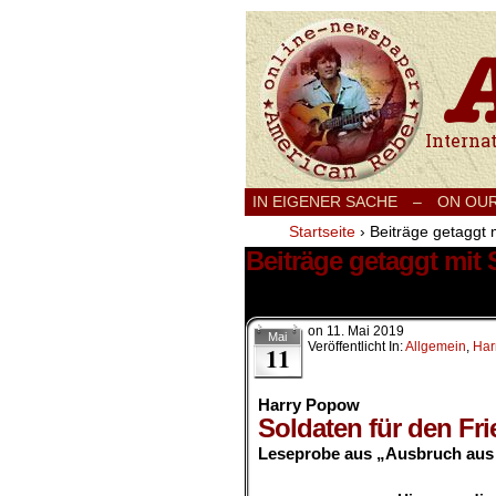
International
IN EIGENER SACHE
–
ON OU
Startseite
›
Beiträge getaggt 
Beiträge getaggt mit
22 Ergebnisse.
on
11. Mai 2019
Mai
Veröffentlicht In:
Allgemein
,
Har
11
Harry Popow
Soldaten für den Fri
Leseprobe aus „Ausbruch aus 
.