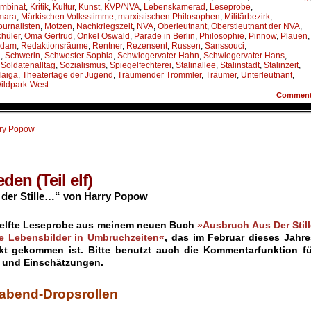
mbinat
,
Kritik
,
Kultur
,
Kunst
,
KVP/NVA
,
Lebenskamerad
,
Leseprobe
,
mara
,
Märkischen Volksstimme
,
marxistischen Philosophen
,
Militärbezirk
,
journalisten
,
Motzen
,
Nachkriegszeit
,
NVA
,
Oberleutnant
,
Oberstleutnant der NVA
,
chüler
,
Oma Gertrud
,
Onkel Oswald
,
Parade in Berlin
,
Philosophie
,
Pinnow
,
Plauen
,
sdam
,
Redaktionsräume
,
Rentner
,
Rezensent
,
Russen
,
Sanssouci
,
n
,
Schwerin
,
Schwester Sophia
,
Schwiegervater Hahn
,
Schwiegervater Hans
,
,
Soldatenalltag
,
Sozialismus
,
Spiegelfechterei
,
Stalinallee
,
Stalinstadt
,
Stalinzeit
,
Taiga
,
Theatertage der Jugend
,
Träumender Trommler
,
Träumer
,
Unterleutnant
,
ildpark-West
Commen
ry Popow
den (Teil elf)
der Stille…“ von Harry Popow
e elfte Leseprobe aus meinem neuen Buch
»Ausbruch Aus Der Still
e Lebensbilder in Umbruchzeiten«
, das im Februar dieses Jahre
kt gekommen ist. Bitte benutzt auch die Kommentarfunktion fü
n und Einschätzungen.
gabend-Dropsrollen