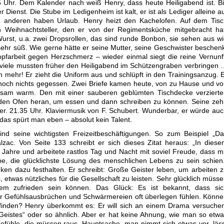
 Uhr. Dem Kalender nach weiß Henry, dass heute Heiligabend ist. B
r Dienst. Die Stube im Ledigenheim ist kalt, er ist als Lediger alleine a
e anderen haben Urlaub. Henry heizt den Kachelofen. Auf dem Tisc
n Weihnachtsteller, den er von der Regimentsküche mitgebracht ha
 Wurst, u.a. zwei Dropsrollen, das sind runde Bonbon, sie sehen aus w
hr süß. Wie gerne hätte er seine Mutter, seine Geschwister beschen
pfarbeit gegen Herzschmerz – wieder einmal siegt die reine Vernunf
ie viele mussten früher den Heiligabend im Schützengraben verbringen
h mehr! Er zieht die Uniform aus und schlüpft in den Trainingsanzug. 
noch nichts gegessen. Zwei Briefe kamen heute, von zu Hause und v
ngsam warm. Den mit einer sauberen geblümten Tischdecke verziert
 den Ofen heran, um essen und dann schreiben zu können. Seine ze
der. 21.35 Uhr. Klaviermusik von F. Schubert. Wunderbar, er würde au
das spürt man eben – absolut kein Talent.
nd seine wichtigsten Freizeitbeschäftigungen. So zum Beispiel „D
zac. Von Seite 133 schreibt er sich dieses Zitat heraus: „In dies
i Jahre und arbeitete rastlos Tag und Nacht mit soviel Freude, dass m
e, die glücklichste Lösung des menschlichen Lebens zu sein schien
en dazu festhalten. Er schreibt: Große Geister leben, um arbeiten 
 etwas nützliches für die Gesellschaft zu leisten. Sehr glücklich müss
em zufrieden sein können. Das Glück: Es ist bekannt, dass sic
r Gefühlsausbrüchen und Schwärmereien oft überlegen fühlen. Könn
finden? Henry überkommt es: Er will sich an einem Drama versuche
Geistes“ oder so ähnlich. Aber er hat keine Ahnung, wie man so etw
e Gefühle, die müssen raus, Hauptsache, man nimmt sich etwas vor, läs