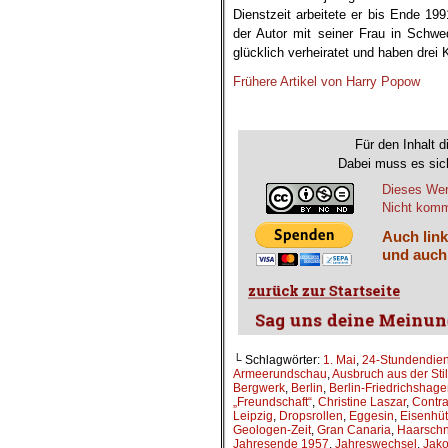
Dienstzeit arbeitete er bis Ende 19
der Autor mit seiner Frau in Schwe
glücklich verheiratet und haben drei
Frühere Artikel von Harry Popow
Für den Inhalt d
Dabei muss es sich
Dieses Wer
Nicht komme
Auch link
und auch
└ Schlagwörter:
1. Mai
,
24-Stundendien
Armeerundschau
,
Ausbruch aus der Stil
Bergwerk
,
Berlin
,
Berlin-Friedrichshag
„Freundschaft“
,
Christine Laszar
,
Contra
Leipzig
,
Dropsrollen
,
Eggesin
,
Eisenhüt
Geologen-Zeit
,
Gran Canaria
,
Haarschni
Jahresende 1957
,
Jahreswechsel
,
Jako