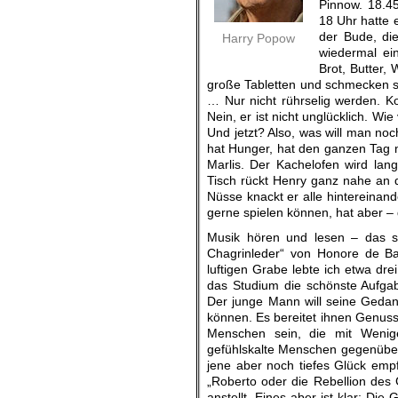
Pinnow. 18.45
18 Uhr hatte e
der Bude, di
Harry Popow
wiedermal ei
Brot, Butter,
große Tabletten und schmecken se
… Nur nicht rührselig werden. Ko
Nein, er ist nicht unglücklich. W
Und jetzt? Also, was will man noc
hat Hunger, hat den ganzen Tag 
Marlis. Der Kachelofen wird la
Tisch rückt Henry ganz nahe an
Nüsse knackt er alle hintereinan
gerne spielen können, hat aber – 
Musik hören und lesen – das si
Chagrinleder“ von Honore de Bal
luftigen Grabe lebte ich etwa dre
das Studium die schönste Aufgab
Der junge Mann will seine Gedank
können. Es bereitet ihnen Genuss,
Menschen sein, die mit Wenig
gefühlskalte Menschen gegenübe
jene aber noch tiefes Glück emp
„Roberto oder die Rebellion des 
anstellt. Eines aber ist klar: Di