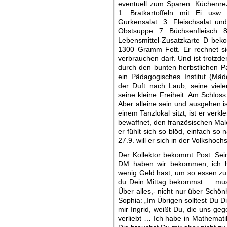
eventuell zum Sparen. Küchenrez
1. Bratkartoffeln mit Ei usw.
Gurkensalat. 3. Fleischsalat un
Obstsuppe. 7. Büchsenfleisch. 
Lebensmittel-Zusatzkarte D be
1300 Gramm Fett. Er rechnet sic
verbrauchen darf. Und ist trotzd
durch den bunten herbstlichen P
ein Pädagogisches Institut (Mäd
der Duft nach Laub, seine vie
seine kleine Freiheit. Am Schloss
Aber alleine sein und ausgehen is
einem Tanzlokal sitzt, ist er ver
bewaffnet, den französischen Mal
er fühlt sich so blöd, einfach 
27.9. will er sich in der Volksho
Der Kollektor bekommt Post. Sei
DM haben wir bekommen, ich h
wenig Geld hast, um so essen zu 
du Dein Mittag bekommst … muss
Über alles,- nicht nur über Schön
Sophia: „Im Übrigen solltest Du D
mir Ingrid, weißt Du, die uns ge
verliebt … Ich habe in Mathemat