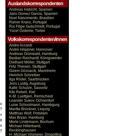
Auslandskorrespondenten
Andreas Habicht, Spanien
Jairo Gomez Garcia, Spanien
Noel Nascimento, Brasilien
Rainer Kranz, Portugal
Rui Filipe Gutschmidt, Portugal
Yücel Özdemir, Türkei
Volkskorrespondenten/innen
Andre Accardi
André Höppner, Hannover
Andreas Grünwald, Hamburg
Bastian Reichardt, Königswinter
Diethard Möller, Stuttgart
Fritz Theisen, Stuttgart
Gizem Gözüacik, Mannheim
Heinrich Schreiber
Ilga Röder, Saarbrücken
Jens Lustig, Augsburg
Kalle Schulze, Sassnitz
Kiki Rebell, Kiel
K-M. Luettgen, Remscheid
Leander Sukov, Ochsenfurt
wo
Luise Schoolmann, Hambgurg
t?
Maritta Brückner, Leipzig
Matthias Wolf, Potsdam
er
Max Bryan, Hamburg
it
Merle Lindemann, Bochum
en
Michael Hillerband,
Recklinghausen
s?
H. Michael Vilsmeier, Dingolfing