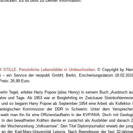
schicken. Es ist bloß zu Deiner Information.“
ILLE. Persönliche Lebensbilder in Umbruchzeiten
. © Copyright by Har
li – ein Service der neopubli GmbH, Berlin, Erscheinungsdatum 18.02.201
reis: 26,99 Euro.
rlin Tegel, erlebte Harry Popow (alias Henry) in seinem Buch „Ausbruch a
sjahre und Tage. Ab 1953 war er Berglehrling im Zwickauer Steinkohlenrevie
n, und so begann Harry Popow ab September 1954 eine Arbeit als Kollektor 
 Geologischen Kommission der DDR in Schwerin. Unter dem Verspreche
, warb man ihn für eine Offizierslaufbahn in der KVP/NVA. Doch mit Geolog
… In den bewaffneten Kräften diente er zunächst als Ausbilder und danach 
 der Wochenzeitung „Volksarmee“. Den Titel Diplomjournalist erwarb der jun
m an der Karl-Marx-Universität Leipzig. Nach Beendigung der fast 32-jährig