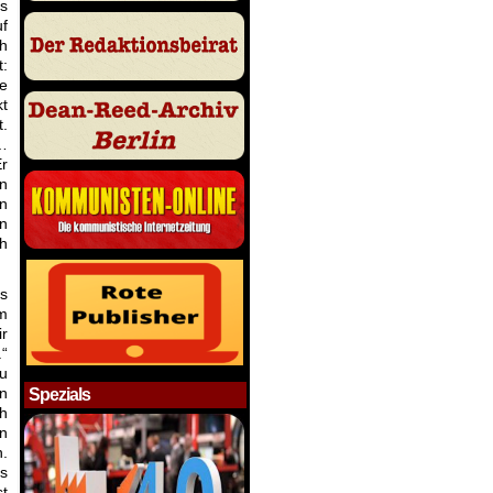
is
uf
h
t:
ie
kt
t.
 …
Er
on
en
hn
ch
as
em
ir
.“
zu
en
Spezials
h
en
n.
as
st