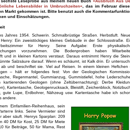
e sechste Leseprobe aus meinem neuen Buch
»Ausbruch Aus De
sönliche Lebensbilder in Umbruchzeiten«
, das im Februar diese
en Markt gekommen ist. Bitte benutzt auch die Kommentarfunktio
tiken und Einschätzungen.
eit
s Jahres 1954. Schwerin. Schmalbrüstige Straßen. Herbstluft. Neu
r Henry: Ein zweistöckiges kleines Gebäude in der Schlossstraße. E
beitszimmer für Henry. Seine Aufgabe: Erste physikalisch
suchungen vorzunehmen. Die Bodenproben haben Mitarbeite
ft und in kleinen Kartons verstaut. Daraus entnimmt Henry die Stei
ünnte Salzsäure darauf. Wenn es schäumt, ist Kalk drin. Er untersuch
er ab und beschriftet sie. Viel auf Reisen. In einem kleinen Heftchen
ngen – hält er folgendes fest: Von der Geologischen Kommissio
sche, Regenmantel, Gummianzug, Gummistiefel, hohe Lederschuhe
 kartierenden Geologen (ohne Zeltübernachtung): Derbe Kleidun
n), Kartentasche, Geologenrucksack, Bleistift, Zeichenblock, Notizbuc
, gute Lupe, Erdbohrer, Nähzeug usw. Kartentasche habe ich schon
s andere.
nem Einfamilien-Reihenhaus, sein
arterre links. Seine Vermieter sind
 er aber säuft. Henrys Sparplan: 209
 40 DM für Kost, 25 DM für Miete
10 für Beiträge, 50 für Mama, Rest