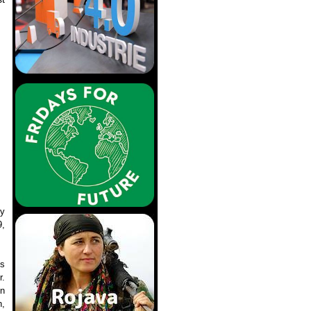
ry
9,
us
r.
in
n,