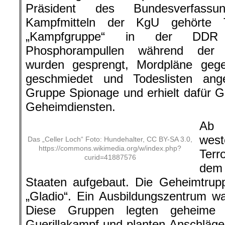
Präsident des Bundesverfassu
Kampfmitteln der KgU gehörte T
„Kampfgruppe“ in der DDR 
Phosphorampullen während der Ö
wurden gesprengt, Mordpläne geg
geschmiedet und Todeslisten ang
Gruppe Spionage und erhielt dafür 
Geheimdiensten.
Ab 
wes
Das „Celler Loch“ Foto: Hundehalter, CC BY-SA 3.0,
https://commons.wikimedia.org/w/index.php?
Terr
curid=41887576
dem 
Staaten aufgebaut. Die Geheimtrup
„Gladio“. Ein Ausbildungszentrum w
Diese Gruppen legten geheime 
Guerillakampf und planten Anschläge.