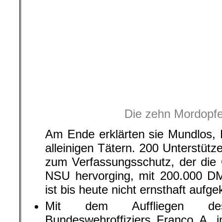
Am Ende erklärten sie Mundlos,
alleinigen Tätern. 200 Unterstüt
zum Verfassungsschutz, der die 
NSU hervorging, mit 200.000 DM 
ist bis heute nicht ernsthaft aufgek
Mit dem Auffliegen des r
Bundeswehroffiziers Franco A. 
ein rechtsterroristisches Netzw
wollte mit dem gefälschten 
Terroranschläge verüben.
Das Netzwerk „Uniter“, das als 
heute aktiv ist, hatte Verbindun
um „Nordkreuz“, „Südkreuz“, zu
bei Nordkreuz dabei war, 
Krisensituation vorbereitete
massenweise Leichensäcke und Lö