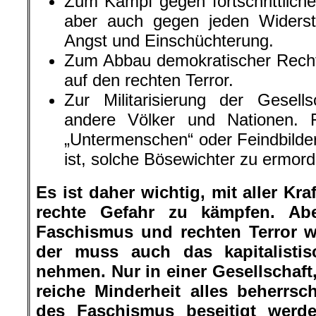
Es ist daher wichtig, mit aller K
rechte Gefahr zu kämpfen. Abe
Faschismus und rechten Terror w
der muss auch das kapitalistis
nehmen. Nur in einer Gesellschaft,
reiche Minderheit alles beherrs
des Faschismus beseitigt werd
Kampf gegen den Faschismus un
sozialistische Gesellschaft zusam
Flugi zum herunterladen und
.
Erstveröffentlichung 10. Oktober 2019
Veröffentlichung mit freundlicher Ge
Herausgebers.
Bilder und Bildunterschriften wurden k