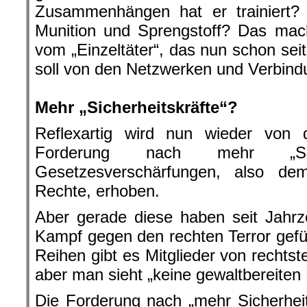
Rechte, erhoben.
Aber gerade diese haben seit Jahr
Kampf gegen den rechten Terror gefüh
Reihen gibt es Mitglieder von rechtst
aber man sieht „keine gewaltbereiten
Die Forderung nach „mehr Sicherheit
wollen das Übel nicht an der Wurze
man die Rechtsterroristen bek
Organisationen bis hin zur AfD endli
und faschistische Propaganda unter St
will der Staat nicht!
Im Gegenteil! Das ganze wir
Polizeistaates genutzt. Der itali
Vincenzo Vinciguerra sagte dazu: „D
Volk dazu bringen, den Staat um größe