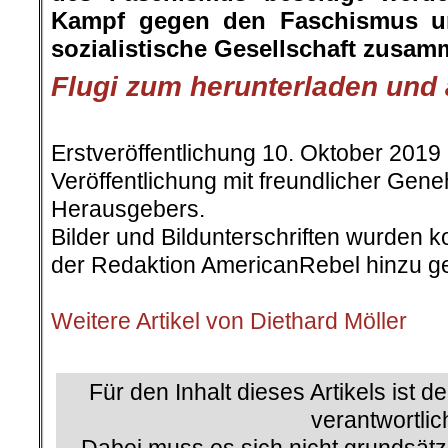
der Redaktion AmericanRebel hinzu ge
.
Weitere Artikel von Diethard Möller
.
Für den Inhalt dieses Artikels ist d
verantwortlic
Dabei muss es sich nicht grundsätz
Redaktion hand
Dieses Werk ist lizenziert unter einer C
Nicht kommerziell – Keine Bearbeitungen 4.
Auch linker Journalismus ist nicht 
und auch kleine Spenden können he
└ Schlagwörter:
AmericanRebel
,
Arbeit Z
Bombenattentat
,
Justizvollzugsanstalt Ce