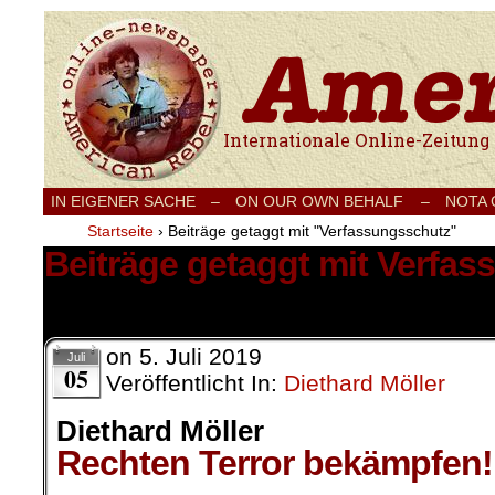
Internationale Onlinezeitung für Frieden
IN EIGENER SACHE
–
ON OUR OWN BEHALF –
NOTA
Startseite
›
Beiträge getaggt mit "Verfassungsschutz"
Beiträge getaggt mit Verfa
4 Ergebnisse.
on
5. Juli 2019
Juli
05
Veröffentlicht In:
Diethard Möller
Diethard Möller
Rechten Terror bekämpfen!