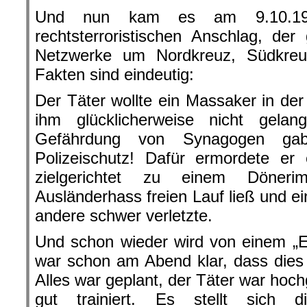
Ausländerhass freien Lauf ließ und 
andere schwer verletzte.
Und schon wieder wird von einem „Ei
war schon am Abend klar, dass dies 
Alles war geplant, der Täter war hoch
gut trainiert. Es stellt sich 
Zusammenhängen hat er trainiert?
Munition und Sprengstoff? Das mac
vom „Einzeltäter“, das nun schon seit
soll von den Netzwerken und Verbind
.
Mehr „Sicherheitskräfte“?
Reflexartig wird nun wieder von 
Forderung nach mehr „Siche
Gesetzesverschärfungen, also de