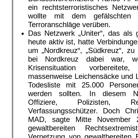
Todesliste mit 25.000 Persone
werden sollten. In diesem N
Offiziere, Polizisten, Re
Verfassungsschützer. Doch Chr
MAD, sagte Mitte November 2
gewaltbereiten Rechtsextremi
Vernetzung von gewaltbereiten E
Bundeswehr findet daher auch n
nicht statt.“
Dann kam der Mord am Kassele
Walter Lübcke vom 2. Juni 2019
rechtsterroristischen Netzwerke r
Der Täter wurde zum „Einzeltäter
bei Combat 18 war, einer rechten
ihre Mitglieder zum Kampf trainier