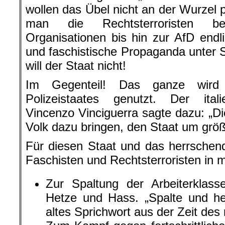
Für diesen Staat und das herrschend
Faschisten und Rechtsterroristen in m
Zur Spaltung der Arbeiterklas
Hetze und Hass. „Spalte und he
altes Sprichwort aus der Zeit des
Zum Kampf gegen fortschrittliche
aber auch gegen jeden Widers
Angst und Einschüchterung.
Zum Abbau demokratischer Rechte
auf den rechten Terror.
Zur Militarisierung der Gesell
andere Völker und Nationen. 
„Untermenschen“ oder Feindbilder
ist, solche Bösewichter zu ermord