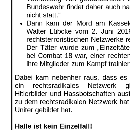
Dabei kam nebenher raus, dass es i
ein rechtsradikales Netzwerk g
Hitlerbilder und Hassbotschaften au
zu dem rechtsradikalen Netzwerk hat
Uniter gebildet hat.
.
Halle ist kein Einzelfall!
Und nun kam es am 9.10.19
rechtsterroristischen Anschlag, d
Netzwerke um Nordkreuz, Südkreuz
Fakten sind eindeutig:
Der Täter wollte ein Massaker in de
ihm glücklicherweise nicht gela
Gefährdung von Synagogen ga
Polizeischutz! Dafür ermordete er
zielgerichtet zu einem Döner