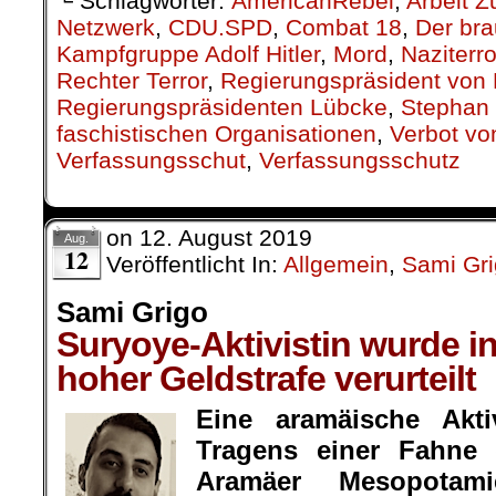
└ Schlagwörter:
AmericanRebel
,
Arbeit Z
Netzwerk
,
CDU.SPD
,
Combat 18
,
Der bra
Kampfgruppe Adolf Hitler
,
Mord
,
Naziterr
Rechter Terror
,
Regierungspräsident von 
Regierungspräsidenten Lübcke
,
Stephan 
faschistischen Organisationen
,
Verbot vo
Verfassungsschut
,
Verfassungsschutz
on
12. August 2019
Aug.
12
Veröffentlicht In:
Allgemein
,
Sami Gr
Sami Grigo
Suryoye-Aktivistin wurde i
hoher Geldstrafe verurteilt
Eine aramäische Akt
Tragens einer Fahne
Aramäer Mesopotam