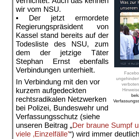
vernichtet. Auch das kennen
wir vom NSU.
• Der jetzt ermordete
Regierungspräsident von
Kassel stand bereits auf der
Todesliste des NSU, zum
dem der jetzige Täter
Stephan Ernst ebenfalls
Verbindungen unterhielt.
Faceboo
ungehindert
In Verbindung mit den vor
verboten 
kurzem aufgedeckten
Hinweise
bek
rechtsradikalen Netzwerken
Verfassungss
bei Polizei, Bundeswehr und
Verfassungsschutz (siehe
unseren Beitrag „
Der braune Sumpf u
viele ‚Einzelfälle’
“) wird immer deutlic