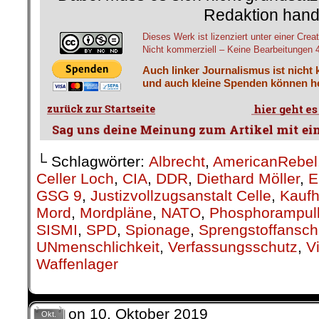
Redaktion hand
Dieses Werk ist lizenziert unter einer C
Nicht kommerziell – Keine Bearbeitungen 4.
Auch linker Journalismus ist nicht 
und auch kleine Spenden können he
└ Schlagwörter:
Albrecht
,
AmericanRebel
Celler Loch
,
CIA
,
DDR
,
Diethard Möller
,
E
GSG 9
,
Justizvollzugsanstalt Celle
,
Kauf
Mord
,
Mordpläne
,
NATO
,
Phosphorampul
SISMI
,
SPD
,
Spionage
,
Sprengstoffansch
UNmenschlichkeit
,
Verfassungsschutz
,
V
Waffenlager
on
10. Oktober 2019
Okt.