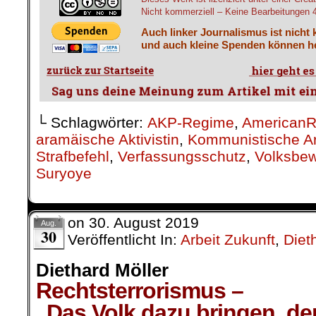
Nicht kommerziell – Keine Bearbeitungen 4.
Auch linker Journalismus ist nicht 
und auch kleine Spenden können he
└ Schlagwörter:
AKP-Regime
,
AmericanR
aramäische Aktivistin
,
Kommunistische A
Strafbefehl
,
Verfassungsschutz
,
Volksbew
Suryoye
on
30. August 2019
Aug.
30
Veröffentlicht In:
Arbeit Zukunft
,
Diet
Diethard Möller
Rechtsterrorismus –
„Das Volk dazu bringen, de