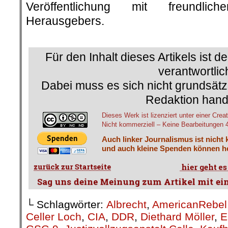
Veröffentlichung mit freundli
Herausgebers.
.
.
Für den Inhalt dieses Artikels ist d
verantwortlic
Dabei muss es sich nicht grundsätz
Redaktion hand
Dieses Werk ist lizenziert unter einer C
Nicht kommerziell – Keine Bearbeitungen 4.
Auch linker Journalismus ist nicht 
und auch kleine Spenden können he
└ Schlagwörter:
Albrecht
,
AmericanRebel
Celler Loch
,
CIA
,
DDR
,
Diethard Möller
,
E