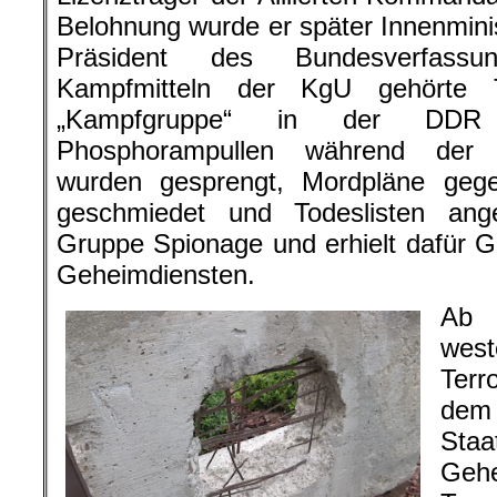
Belohnung wurde er später Innenmini
Präsident des Bundesverfassu
Kampfmitteln der KgU gehörte T
„Kampfgruppe“ in der DDR 
Phosphorampullen während der Ö
wurden gesprengt, Mordpläne geg
geschmiedet und Todeslisten ang
Gruppe Spionage und erhielt dafür 
Geheimdiensten.
Ab 
wes
Terr
dem 
Sta
Geh