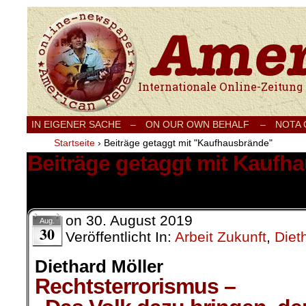
Internationale Onlinezeitung für Frieden
IN EIGENER SACHE
–
ON OUR OWN BEHALF –
NOTA
Startseite
›
Beiträge getaggt mit "Kaufhausbrände"
Beiträge getaggt mit Kaufh
1 Ergebnis.
on
30. August 2019
Aug.
30
Veröffentlicht In:
Arbeit Zukunft
,
Diet
Diethard Möller
Rechtsterrorismus –