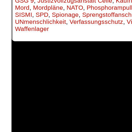
GSG 9
,
Justizvollzugsanstalt Celle
,
Kauf
Mord
,
Mordpläne
,
NATO
,
Phosphorampul
SISMI
,
SPD
,
Spionage
,
Sprengstoffansch
UNmenschlichkeit
,
Verfassungsschutz
,
V
Waffenlager