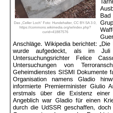
Tar
Aus
Bad
Gru
Das „Celler Loch“ Foto: Hundehalter, CC BY-SA 3.0,
https://commons.wikimedia.org/w/index.php?
Waf
curid=41887576
Gue
Anschläge. Wikipedia berichtet: „Die
wurde aufgedeckt, als im Juli 
Untersuchungsrichter Felice Ca
Untersuchungen von Terroransc
Geheimdienstes SISMI Dokumente fa
Organisation namens Gladio hin
informierte Premierminister Giulio An
erstmals über die Existenz einer
Angeblich war Gladio für einen Kr
durch die UdSSR geschaffen, doch t