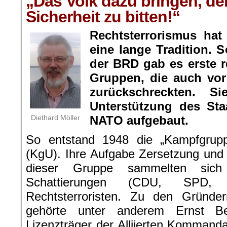
„Das Volk dazu bringen, de
Sicherheit zu bitten!“
Rechtsterrorismus hat
eine lange Tradition.
der BRD gab es erste r
Gruppen, die auch vor
zurückschreckten. 
Unterstützung des St
Diethard Möller
NATO aufgebaut.
So entstand 1948 die „Kampfgrupp
(KgU). Ihre Aufgabe Zersetzung und
dieser Gruppe sammelten sich 
Schattierungen (CDU, SPD
Rechtsterroristen. Zu den Gründ
gehörte unter anderem Ernst B
Lizenzträger der Alliierten Kommanda