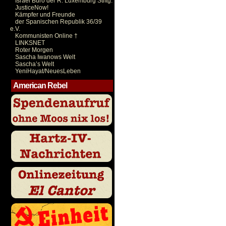
Israel Büro der R. Luxemburg Stiftg.
JusticeNow!
Kämpfer und Freunde
der Spanischen Republik 36/39
e.V.
Kommunisten Online †
LINKSNET
Roter Morgen
Sascha Iwanows Welt
Sascha’s Welt
YeniHayat/NeuesLeben
American Rebel