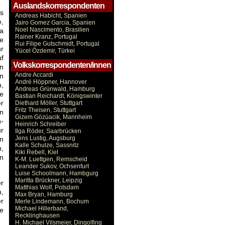
Auslandskorrespondenten
rs
Andreas Habicht, Spanien
e,
Jairo Gomez Garcia, Spanien
Noel Nascimento, Brasilien
ca
Rainer Kranz, Portugal
ie
Rui Filipe Gutschmidt, Portugal
hr
Yücel Özdemir, Türkei
uf
Volkskorrespondenten/innen
en
Andre Accardi
en
André Höppner, Hannover
n,
Andreas Grünwald, Hamburg
ge
Bastian Reichardt, Königswinter
er
Diethard Möller, Stuttgart
Fritz Theisen, Stuttgart
n
Gizem Gözüacik, Mannheim
-
Heinrich Schreiber
ur
Ilga Röder, Saarbrücken
Jens Lustig, Augsburg
n
Kalle Schulze, Sassnitz
n,
Kiki Rebell, Kiel
en
K-M. Luettgen, Remscheid
Leander Sukov, Ochsenfurt
Luise Schoolmann, Hambgurg
Maritta Brückner, Leipzig
r
Matthias Wolf, Potsdam
n,
Max Bryan, Hamburg
er
Merle Lindemann, Bochum
Michael Hillerband,
e
Recklinghausen
H. Michael Vilsmeier, Dingolfing