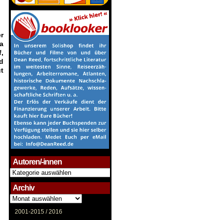
er
a
,
d
ut
Autoren/-innen
Autoren/-
innen
Archiv
Archiv
2001-2015 /
2016