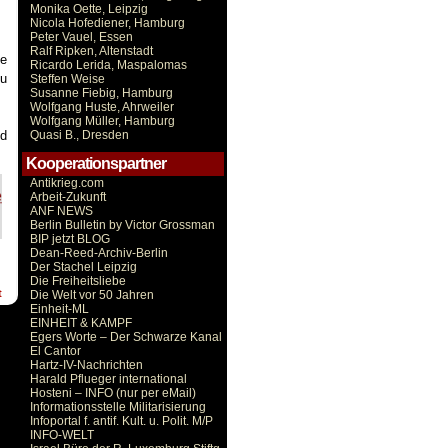
Monika Oette, Leipzig
Nicola Hofediener, Hamburg
Peter Vauel, Essen
Ralf Ripken, Altenstadt
ie
Ricardo Lerida, Maspalomas
zu
Steffen Weise
Susanne Fiebig, Hamburg
Wolfgang Huste, Ahrweiler
Wolfgang Müller, Hamburg
ed
Quasi B., Dresden
Kooperationspartner
Antikrieg.com
Arbeit-Zukunft
ANF NEWS
Berlin Bulletin by Victor Grossman
BIP jetzt BLOG
Dean-Reed-Archiv-Berlin
Der Stachel Leipzig
Die Freiheitsliebe
t
Die Welt vor 50 Jahren
Einheit-ML
EINHEIT & KAMPF
Egers Worte – Der Schwarze Kanal
El Cantor
Hartz-IV-Nachrichten
Harald Pflueger international
Hosteni – INFO (nur per eMail)
Informationsstelle Militarisierung
Infoportal f. antif. Kult. u. Polit. M/P
INFO-WELT