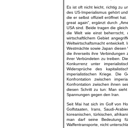
Es ist oft nicht leicht, richtig z
des US-Imperialismus gehört und
die er selbst offiziell eröffnet
great again“, ergänzt durch „Ame
USA sind. Beide tragen die gleich
die Welt wie einst beherrscht, 
wirtschaftlichem Gebiet angegrif
Weltwirtschaftsmacht entwickelt. 
Westmächte sowie Japan diesen W
die ihrerseits ihre Verbindungen
ihrer Verbündeten zu treiben. Di
Konkurrenz unter imperialist
Widersprüche des kapitalistis
imperialistischen Kriege. Die 
Konfrontation zwischen imperi
Konfrontation zwischen ihnen se
diesen Schritt zu tun: Man sie
Spannungen gegen den Iran.
Seit Mai hat sich im Golf von 
Golfstaaten, Irans, Saudi-Arabi
koreanischen, türkischen, afrikan
man darf seine Bedeutung fü
Waffentransporte, nicht unterschl