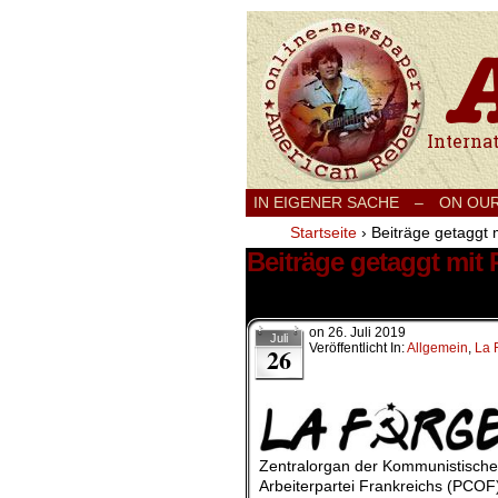
International
IN EIGENER SACHE
–
ON OU
Startseite
›
Beiträge getaggt 
Beiträge getaggt mit
1 Ergebnis.
on
26. Juli 2019
Juli
Veröffentlicht In:
Allgemein
,
La 
26
Zentralorgan der Kommunistisch
Arbeiterpartei Frankreichs (PCOF