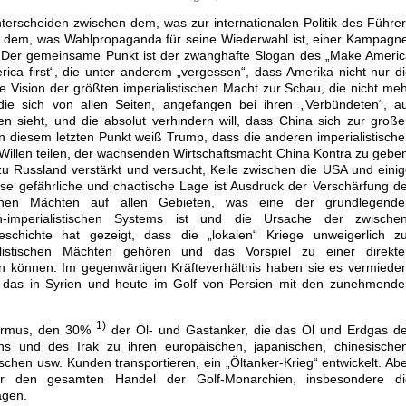
u unterscheiden zwischen dem, was zur internationalen Politik des Führe
 dem, was Wahlpropaganda für seine Wiederwahl ist, einer Kampagn
 hat. Der gemeinsame Punkt ist der zwanghafte Slogan des „Make Ameri
rica first“, die unter anderem „vergessen“, dass Amerika nicht nur d
e Vision der größten imperialistischen Macht zur Schau, die nicht me
die sich von allen Seiten, angefangen bei ihren „Verbündeten“, a
fen sieht, und die absolut verhindern will, dass China sich zur groß
In diesem letzten Punkt weiß Trump, dass die anderen imperialistisch
illen teilen, der wachsenden Wirtschaftsmacht China Kontra zu gebe
 zu Russland verstärkt und versucht, Keile zwischen die USA und eini
ese gefährliche und chaotische Lage ist Ausdruck der Verschärfung d
ischen Mächten auf allen Gebieten, was eine der grundlegende
ch-imperialistischen Systems ist und die Ursache der zwischen
Geschichte hat gezeigt, dass die „lokalen“ Kriege unweigerlich z
alistischen Mächten gehören und das Vorspiel zu einer direkte
in können. Im gegenwärtigen Kräfteverhältnis haben sie es vermiede
ht das in Syrien und heute im Golf von Persien mit den zunehmend
1)
Hormus, den 30%
der Öl- und Gastanker, die das Öl und Erdgas de
ens und des Irak zu ihren europäischen, japanischen, chinesische
ischen usw. Kunden transportieren, ein „Öltanker-Krieg“ entwickelt. Ab
r den gesamten Handel der Golf-Monarchien, insbesondere di
agen.