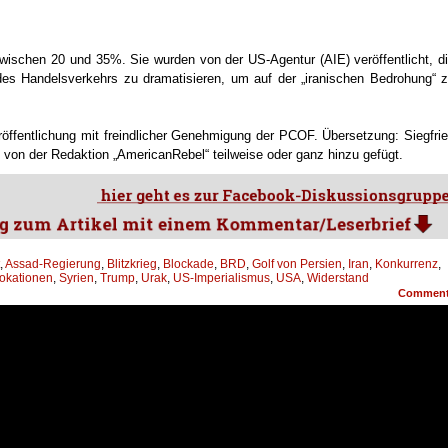
wischen 20 und 35%. Sie wurden von der US-Agentur (AIE) veröffentlicht, d
 des Handelsverkehrs zu dramatisieren, um auf der „iranischen Bedrohung“ 
eröffentlichung mit freindlicher Genehmigung der PCOF. Übersetzung: Siegfri
 von der Redaktion „AmericanRebel“ teilweise oder ganz hinzu gefügt.
,
Assad-Regierung
,
Blitzkrieg
,
Blockade
,
BRD
,
Golf von Persien
,
Iran
,
Konkurrenz
,
okationen
,
Syrien
,
Trump
,
Urak
,
US-Imperialismus
,
USA
,
Widerstand
Commen