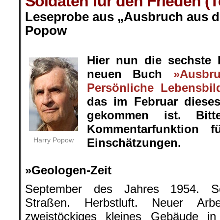
Soldaten für den Frieden (T
Leseprobe aus „Ausbruch aus de
Popow
.
Hier nun die sechste
neuen Buch
»Ausbr
Persönliche Lebensbil
das im Februar diese
gekommen ist. Bit
Kommentarfunktion f
Harry Popow
Einschätzungen.
.
»Geologen-Zeit
September des Jahres 1954. Sch
Straßen. Herbstluft. Neuer Arb
zweistöckiges kleines Gebäude in