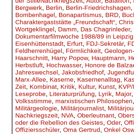
der StilleNachkriegszeit
,
Autor
,
Bataillon
,
Bergwerk
,
Berlin
,
Berlin-Friedrichshagen
Bombenhagel
,
Bonapartismus
,
BRD
,
Buc
Charaktergaststätte „Freundschaft“
,
Chris
Wortgeklingel
,
Damm
,
Das Chagrinleder
,
Dokumentarfilmwoche 1988/89 in Leipzig
Eisenhüttenstadt
,
Erfurt
,
FDJ-Sekretär
,
F
Feldherrenhügel
,
Förmlichkeit
,
Geologen-
Haarschnitt
,
Harry Popow
,
Hauptmann
,
H
Herbstluft
,
Hochwasser
,
Honore de Balza
Jahreswechsel
,
Jakobsfriedhof
,
Jugendfu
Marx-Allee
,
Kaserne
,
Kasernenalltag
,
Kas
Zeit
,
Kombinat
,
Kritik
,
Kultur
,
Kunst
,
KVP/
Leseprobe
,
Literaturprüfung
,
Lyrik
,
Major
Volksstimme
,
marxistischen Philosophen
Militärgeologie
,
Militärjournalist
,
Militärjo
Nachkriegszeit
,
NVA
,
Oberleutnant
,
Obers
oder die Rebellion des Geistes
,
Oder
,
Off
Offiziersschüler
,
Oma Gertrud
,
Onkel Osw