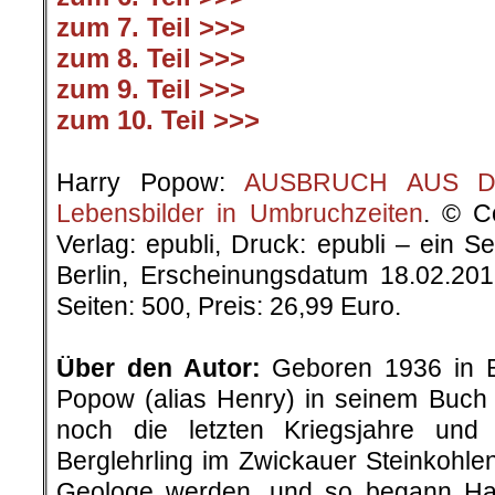
zum 7. Teil >>>
zum 8. Teil >>>
zum 9. Teil >>>
zum 10. Teil >>>
.
Harry Popow:
AUSBRUCH AUS DER
Lebensbilder in Umbruchzeiten
. © C
Verlag: epubli, Druck: epubli – ein 
Berlin, Erscheinungsdatum 18.02.20
Seiten: 500, Preis: 26,99 Euro.
.
Über den Autor:
Geboren 1936 in Be
Popow (alias Henry) in seinem Buch „
noch die letzten Kriegsjahre un
Berglehrling im Zwickauer Steinkohlenr
Geologe werden, und so begann H