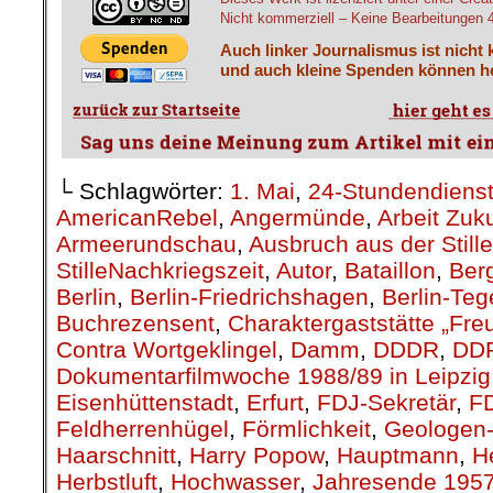
Nicht kommerziell – Keine Bearbeitungen 4.
Auch linker Journalismus ist nicht 
und auch kleine Spenden können he
└ Schlagwörter:
1. Mai
,
24-Stundendiens
AmericanRebel
,
Angermünde
,
Arbeit Zuk
Armeerundschau
,
Ausbruch aus der Stille
StilleNachkriegszeit
,
Autor
,
Bataillon
,
Berg
Berlin
,
Berlin-Friedrichshagen
,
Berlin-Teg
Buchrezensent
,
Charaktergaststätte „Fre
Contra Wortgeklingel
,
Damm
,
DDDR
,
DD
Dokumentarfilmwoche 1988/89 in Leipzig
Eisenhüttenstadt
,
Erfurt
,
FDJ-Sekretär
,
F
Feldherrenhügel
,
Förmlichkeit
,
Geologen-
Haarschnitt
,
Harry Popow
,
Hauptmann
,
H
Herbstluft
,
Hochwasser
,
Jahresende 195