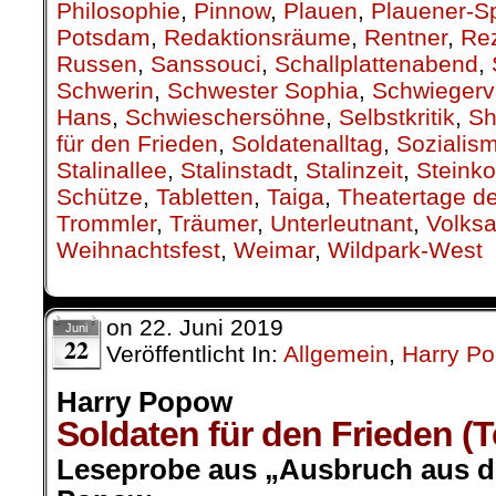
Philosophie
,
Pinnow
,
Plauen
,
Plauener-S
Potsdam
,
Redaktionsräume
,
Rentner
,
Re
Russen
,
Sanssouci
,
Schallplattenabend
,
Schwerin
,
Schwester Sophia
,
Schwiegerv
Hans
,
Schwieschersöhne
,
Selbstkritik
,
Sh
für den Frieden
,
Soldatenalltag
,
Sozialis
Stalinallee
,
Stalinstadt
,
Stalinzeit
,
Steinko
Schütze
,
Tabletten
,
Taiga
,
Theatertage d
Trommler
,
Träumer
,
Unterleutnant
,
Volks
Weihnachtsfest
,
Weimar
,
Wildpark-West
on
22. Juni 2019
Juni
22
Veröffentlicht In:
Allgemein
,
Harry P
Harry Popow
Soldaten für den Frieden (Te
Leseprobe aus „Ausbruch aus de