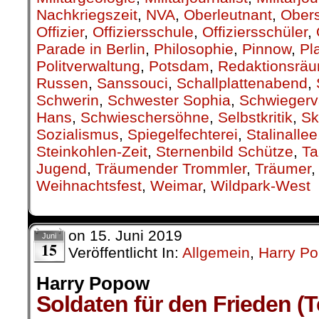
Nachkriegszeit
,
NVA
,
Oberleutnant
,
Obers
Offizier
,
Offiziersschule
,
Offiziersschüler
,
Parade in Berlin
,
Philosophie
,
Pinnow
,
Pl
Politverwaltung
,
Potsdam
,
Redaktionsrä
Russen
,
Sanssouci
,
Schallplattenabend
,
Schwerin
,
Schwester Sophia
,
Schwiegerv
Hans
,
Schwieschersöhne
,
Selbstkritik
,
Sk
Sozialismus
,
Spiegelfechterei
,
Stalinallee
Steinkohlen-Zeit
,
Sternenbild Schütze
,
Ta
Jugend
,
Träumender Trommler
,
Träumer
Weihnachtsfest
,
Weimar
,
Wildpark-West
on
15. Juni 2019
Juni
15
Veröffentlicht In:
Allgemein
,
Harry P
Harry Popow
Soldaten für den Frieden (Tei