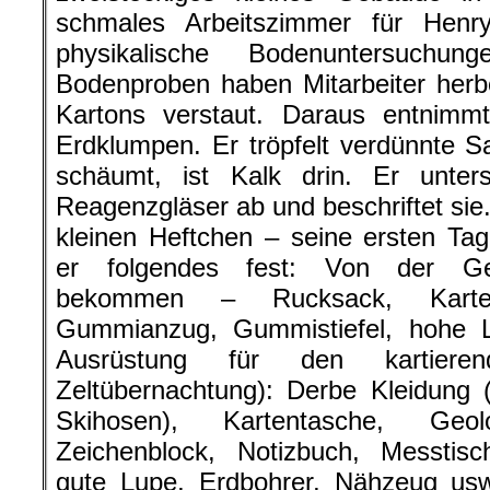
schmales Arbeitszimmer für Henr
physikalische Bodenuntersuchu
Bodenproben haben Mitarbeiter herbe
Kartons verstaut. Daraus entnimm
Erdklumpen. Er tröpfelt verdünnte 
schäumt, ist Kalk drin. Er untersuc
Reagenzgläser ab und beschriftet sie.
kleinen Heftchen – seine ersten Ta
er folgendes fest: Von der Ge
bekommen – Rucksack, Karten
Gummianzug, Gummistiefel, hohe 
Ausrüstung für den kartiere
Zeltübernachtung): Derbe Kleidung 
Skihosen), Kartentasche, Geolog
Zeichenblock, Notizbuch, Messtisc
gute Lupe, Erdbohrer, Nähzeug usw