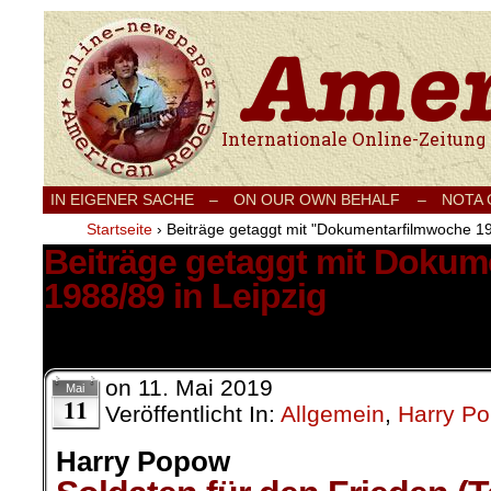
Internationale Onlinezeitung für Frieden
IN EIGENER SACHE
–
ON OUR OWN BEHALF –
NOTA
Startseite
›
Beiträge getaggt mit "Dokumentarfilmwoche 19
Beiträge getaggt mit Doku
1988/89 in Leipzig
22 Ergebnisse.
on
11. Mai 2019
Mai
11
Veröffentlicht In:
Allgemein
,
Harry P
Harry Popow