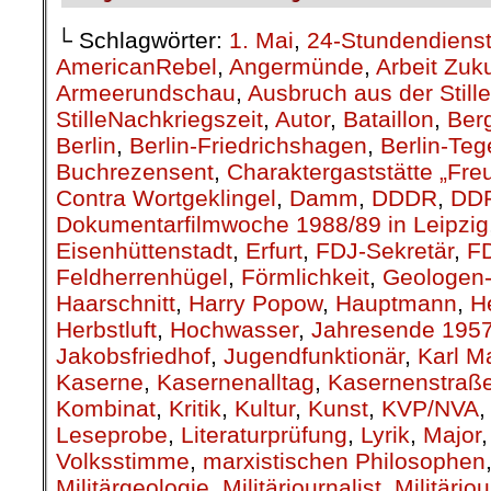
└ Schlagwörter:
1. Mai
,
24-Stundendiens
AmericanRebel
,
Angermünde
,
Arbeit Zuk
Armeerundschau
,
Ausbruch aus der Stille
StilleNachkriegszeit
,
Autor
,
Bataillon
,
Berg
Berlin
,
Berlin-Friedrichshagen
,
Berlin-Teg
Buchrezensent
,
Charaktergaststätte „Fre
Contra Wortgeklingel
,
Damm
,
DDDR
,
DD
Dokumentarfilmwoche 1988/89 in Leipzig
Eisenhüttenstadt
,
Erfurt
,
FDJ-Sekretär
,
F
Feldherrenhügel
,
Förmlichkeit
,
Geologen-
Haarschnitt
,
Harry Popow
,
Hauptmann
,
H
Herbstluft
,
Hochwasser
,
Jahresende 195
Jakobsfriedhof
,
Jugendfunktionär
,
Karl M
Kaserne
,
Kasernenalltag
,
Kasernenstraß
Kombinat
,
Kritik
,
Kultur
,
Kunst
,
KVP/NVA
Leseprobe
,
Literaturprüfung
,
Lyrik
,
Major
Volksstimme
,
marxistischen Philosophen
Militärgeologie
,
Militärjournalist
,
Militärjo