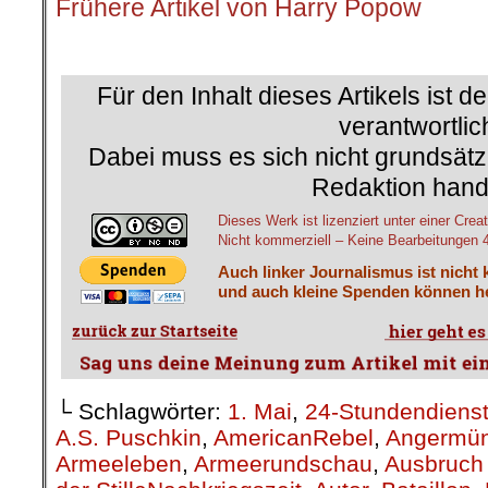
Frühere Artikel von Harry Popow
.
Für den Inhalt dieses Artikels ist d
verantwortlic
Dabei muss es sich nicht grundsätz
Redaktion hand
Dieses Werk ist lizenziert unter einer C
Nicht kommerziell – Keine Bearbeitungen 4.
Auch linker Journalismus ist nicht 
und auch kleine Spenden können he
└ Schlagwörter:
1. Mai
,
24-Stundendiens
A.S. Puschkin
,
AmericanRebel
,
Angermü
Armeeleben
,
Armeerundschau
,
Ausbruch 