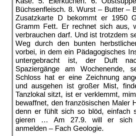
Käse. 5. Eierkuchen. 6. Obstsuppe
Büchsenfleisch. 8. Wurst – Butter – B
Zusatzkarte D bekommt er 1950 
Gramm Fett. Er rechnet sich aus, w
verbrauchen darf. Und ist trotzdem se
Weg durch den bunten herbstlich
vorbei, in dem ein Pädagogisches Ins
untergebracht ist, der Duft na
Spaziergänge am Wochenende, sei
Schloss hat er eine Zeichnung angef
und ausgehen ist großer Mist, fin
Tanzlokal sitzt, ist er verklemmt, mi
bewaffnet, den französischen Maler H
denn er fühlt sich so blöd, einfac
gieren … Am 27.9. will er sich 
anmelden – Fach Geologie.