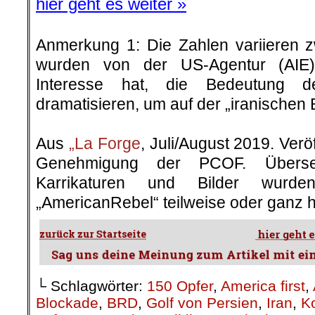
hier geht es weiter »
Anmerkung 1: Die Zahlen variieren 
wurden von der US-Agentur (AIE) v
Interesse hat, die Bedeutung d
dramatisieren, um auf der „iranischen 
.
Aus
„La Forge
, Juli/August 2019. Veröf
Genehmigung der PCOF. Überset
Karrikaturen und Bilder wurd
„AmericanRebel“ teilweise oder ganz h
└ Schlagwörter:
150 Opfer
,
America first
,
Blockade
,
BRD
,
Golf von Persien
,
Iran
,
K