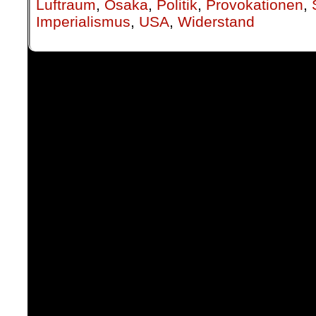
Luftraum
,
Osaka
,
Politik
,
Provokationen
,
Imperialismus
,
USA
,
Widerstand