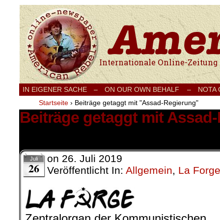
Internationale Onlinezeitung für Frieden
IN EIGENER SACHE
–
ON OUR OWN BEHALF –
NOTA
Startseite
›
Beiträge getaggt mit "Assad-Regierung"
Beiträge getaggt mit Assad
1 Ergebnis.
on
26. Juli 2019
Juli
26
Veröffentlicht In:
Allgemein
,
La Forg
Zentralorgan der Kommunistischen