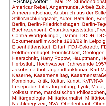
└ Schlagwörter:
1. Mai
,
24-Stundendiens
AmericanRebel
,
Angermünde
,
Arbeit Zuk
Armeerundschau
,
Ausbruch aus der Stille
StilleNachkriegszeit
,
Autor
,
Bataillon
,
Berg
Berlin
,
Berlin-Friedrichshagen
,
Berlin-Teg
Buchrezensent
,
Charaktergaststätte „Fre
Contra Wortgeklingel
,
Damm
,
DDDR
,
DD
Dokumentarfilmwoche 1988/89 in Leipzig
Eisenhüttenstadt
,
Erfurt
,
FDJ-Sekretär
,
F
Feldherrenhügel
,
Förmlichkeit
,
Geologen-
Haarschnitt
,
Harry Popow
,
Hauptmann
,
H
Herbstluft
,
Hochwasser
,
Jahresende 195
Jakobsfriedhof
,
Jugendfunktionär
,
Karl M
Kaserne
,
Kasernenalltag
,
Kasernenstraß
Kombinat
,
Kritik
,
Kultur
,
Kunst
,
KVP/NVA
Leseprobe
,
Literaturprüfung
,
Lyrik
,
Major
Volksstimme
,
marxistischen Philosophen
Militärgeologie
,
Militärjournalist
,
Militärjo
Nachkriegszeit
,
NVA
,
Oberleutnant
,
Obers