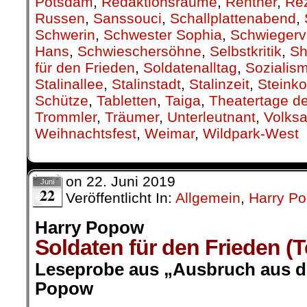
Potsdam
,
Redaktionsräume
,
Rentner
,
Re
Russen
,
Sanssouci
,
Schallplattenabend
,
Schwerin
,
Schwester Sophia
,
Schwiegerv
Hans
,
Schwieschersöhne
,
Selbstkritik
,
Sh
für den Frieden
,
Soldatenalltag
,
Sozialis
Stalinallee
,
Stalinstadt
,
Stalinzeit
,
Steinko
Schütze
,
Tabletten
,
Taiga
,
Theatertage d
Trommler
,
Träumer
,
Unterleutnant
,
Volks
Weihnachtsfest
,
Weimar
,
Wildpark-West
on
22. Juni 2019
Juni
22
Veröffentlicht In:
Allgemein
,
Harry P
Harry Popow
Soldaten für den Frieden (Te
Leseprobe aus „Ausbruch aus de
Popow