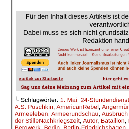
.
Für den Inhalt dieses Artikels ist d
verantwortlic
Dabei muss es sich nicht grundsätz
Redaktion hand
Dieses Werk ist lizenziert unter einer C
Nicht kommerziell – Keine Bearbeitungen 4.
Auch linker Journalismus ist nicht 
und auch kleine Spenden können he
└ Schlagwörter:
1. Mai
,
24-Stundendiens
A.S. Puschkin
,
AmericanRebel
,
Angermü
Armeeleben
,
Armeerundschau
,
Ausbruch 
der StilleNachkriegszeit
,
Autor
,
Bataillon
,
Bergwerk
,
Berlin
,
Berlin-Friedrichshagen