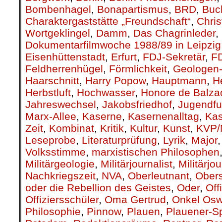
Bombenhagel
,
Bonapartismus
,
BRD
,
Buc
Charaktergaststätte „Freundschaft“
,
Chris
Wortgeklingel
,
Damm
,
Das Chagrinleder
,
Dokumentarfilmwoche 1988/89 in Leipzig
Eisenhüttenstadt
,
Erfurt
,
FDJ-Sekretär
,
F
Feldherrenhügel
,
Förmlichkeit
,
Geologen-
Haarschnitt
,
Harry Popow
,
Hauptmann
,
H
Herbstluft
,
Hochwasser
,
Honore de Balza
Jahreswechsel
,
Jakobsfriedhof
,
Jugendfu
Marx-Allee
,
Kaserne
,
Kasernenalltag
,
Kas
Zeit
,
Kombinat
,
Kritik
,
Kultur
,
Kunst
,
KVP/
Leseprobe
,
Literaturprüfung
,
Lyrik
,
Major
Volksstimme
,
marxistischen Philosophen
Militärgeologie
,
Militärjournalist
,
Militärjo
Nachkriegszeit
,
NVA
,
Oberleutnant
,
Obers
oder die Rebellion des Geistes
,
Oder
,
Off
Offiziersschüler
,
Oma Gertrud
,
Onkel Osw
Philosophie
,
Pinnow
,
Plauen
,
Plauener-S