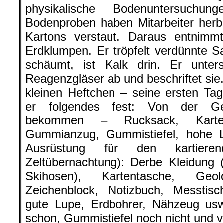
physikalische Bodenuntersuchu
Bodenproben haben Mitarbeiter herbe
Kartons verstaut. Daraus entnimm
Erdklumpen. Er tröpfelt verdünnte 
schäumt, ist Kalk drin. Er untersuc
Reagenzgläser ab und beschriftet sie.
kleinen Heftchen – seine ersten Ta
er folgendes fest: Von der Ge
bekommen – Rucksack, Karten
Gummianzug, Gummistiefel, hohe 
Ausrüstung für den kartiere
Zeltübernachtung): Derbe Kleidung 
Skihosen), Kartentasche, Geolog
Zeichenblock, Notizbuch, Messtisc
gute Lupe, Erdbohrer, Nähzeug usw
schon, Gummistiefel noch nicht und v