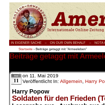
Internationale Onlinezeitung für Frieden
IN EIGENER SACHE
–
ON OUR OWN BEHALF –
NOTA
Startseite
›
Beiträge getaggt mit "Armeeleben"
Beiträge getaggt mit Armee
22 Ergebnisse.
on
11. Mai 2019
Mai
11
Veröffentlicht In:
Allgemein
,
Harry P
Harry Popow
Soldaten für den Frieden (T