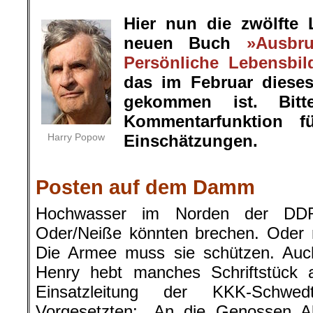
.
Hier nun die zwölfte
neuen Buch
»Ausbr
Persönliche Lebensbil
das im Februar diese
gekommen ist. Bit
Kommentarfunktion f
Harry Popow
Einschätzungen.
.
Posten auf dem Damm
Hochwasser im Norden der DD
Oder/Neiße könnten brechen. Oder m
Die Armee muss sie schützen. Au
Henry hebt manches Schriftstück a
Einsatzleitung der KKK-Schw
Vorgesetzten: „An die Genossen Abs