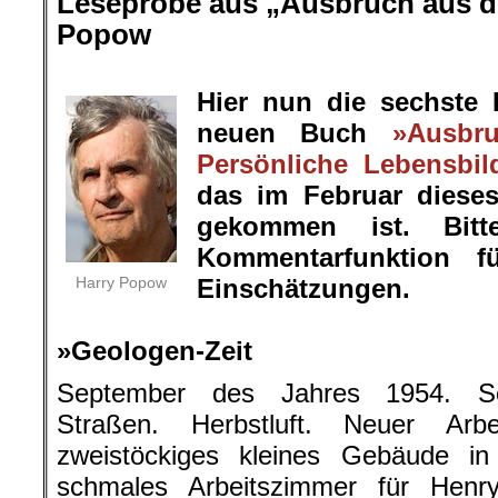
Leseprobe aus „Ausbruch aus de
Popow
.
Hier nun die sechste
neuen Buch
»Ausbr
Persönliche Lebensbil
das im Februar diese
gekommen ist. Bit
Kommentarfunktion f
Harry Popow
Einschätzungen.
.
»Geologen-Zeit
September des Jahres 1954. Sch
Straßen. Herbstluft. Neuer Arb
zweistöckiges kleines Gebäude in
schmales Arbeitszimmer für Henr