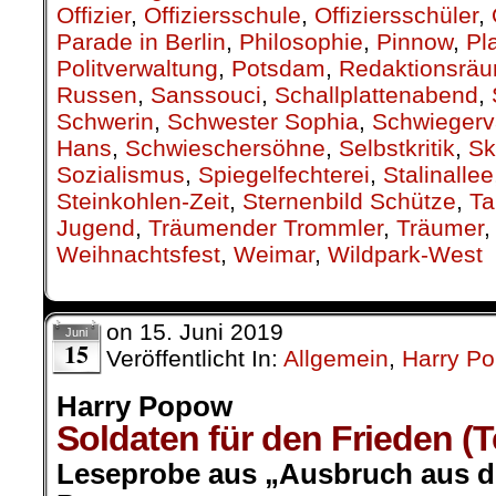
Offizier
,
Offiziersschule
,
Offiziersschüler
,
Parade in Berlin
,
Philosophie
,
Pinnow
,
Pl
Politverwaltung
,
Potsdam
,
Redaktionsrä
Russen
,
Sanssouci
,
Schallplattenabend
,
Schwerin
,
Schwester Sophia
,
Schwiegerv
Hans
,
Schwieschersöhne
,
Selbstkritik
,
Sk
Sozialismus
,
Spiegelfechterei
,
Stalinallee
Steinkohlen-Zeit
,
Sternenbild Schütze
,
Ta
Jugend
,
Träumender Trommler
,
Träumer
Weihnachtsfest
,
Weimar
,
Wildpark-West
on
15. Juni 2019
Juni
15
Veröffentlicht In:
Allgemein
,
Harry P
Harry Popow
Soldaten für den Frieden (Tei
Leseprobe aus „Ausbruch aus de