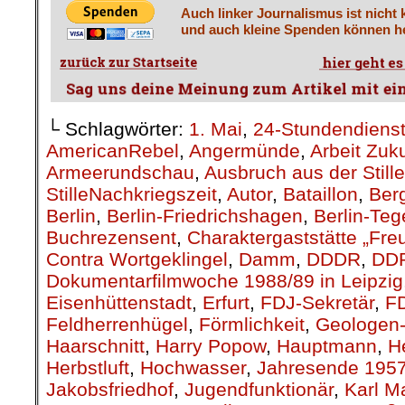
Auch linker Journalismus ist nicht 
und auch kleine Spenden können he
└ Schlagwörter:
1. Mai
,
24-Stundendiens
AmericanRebel
,
Angermünde
,
Arbeit Zuk
Armeerundschau
,
Ausbruch aus der Stille
StilleNachkriegszeit
,
Autor
,
Bataillon
,
Berg
Berlin
,
Berlin-Friedrichshagen
,
Berlin-Teg
Buchrezensent
,
Charaktergaststätte „Fre
Contra Wortgeklingel
,
Damm
,
DDDR
,
DD
Dokumentarfilmwoche 1988/89 in Leipzig
Eisenhüttenstadt
,
Erfurt
,
FDJ-Sekretär
,
F
Feldherrenhügel
,
Förmlichkeit
,
Geologen-
Haarschnitt
,
Harry Popow
,
Hauptmann
,
H
Herbstluft
,
Hochwasser
,
Jahresende 195
Jakobsfriedhof
,
Jugendfunktionär
,
Karl M