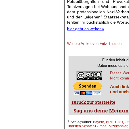
Polizeiübergriffen und Provo
Totalversagen bei Wohnungsnot u
dem professionellen Nazi-Verhar
und den „eigenen“ Staatssekret
fehlten ihr buchstäblich die Worte.
hier geht es weiter »
Weitere Artikel von Fritz Theisen
.
Für den Inhalt d
Dabei muss es sich
Dieses Wer
Nicht komme
Auch link
und auch
└ Schlagwörter:
Bayern
,
BRD
,
CDU
,
C
Thorsten Schäfer-Gümbel
,
Vizekansler
,