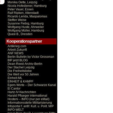
t
Monika Oette, Leipzig
Nicola Hofediener, Hamburg
Peter Vauel, Essen
Ralf Ripken, Altenstadt
Ricardo Lerida, Maspalomas
Steffen Weise
Susanne Fiebig, Hamburg
Wolfgang Huste, Ahrweiler
Wolfgang Müller, Hamburg
Quasi B., Dresden
Kooperationspartner
Antikrieg.com
Arbeit-Zukunft
ANF NEWS
Berlin Bulletin by Victor Grossman
BIP jetzt BLOG
Dean-Reed-Archiv-Berlin
Der Stachel Leipzig
Die Freiheitsliebe
Die Welt vor 50 Jahren
Einheit-ML
EINHEIT & KAMPF
Egers Worte – Der Schwarze Kanal
El Cantor
Hartz-IV-Nachrichten
Harald Pflueger international
Hosteni – INFO (nur per eMail)
Informationsstelle Militarisierung
Infoportal f. antif. Kult. u. Polit. M/P
INFO-WELT