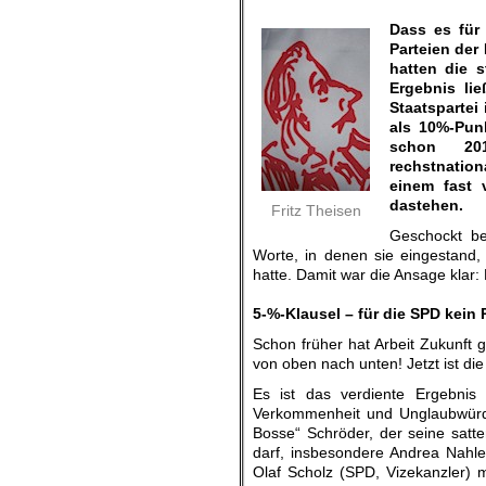
.
Dass es für
Parteien der
hatten die 
Ergebnis li
Staatspartei
als 10%-Punk
schon 201
rechstnation
einem fast 
dastehen.
Fritz Theisen
Geschockt be
Worte, in denen sie eingestand
hatte. Damit war die Ansage klar: 
.
5-%-Klausel – für die SPD kein
Schon früher hat Arbeit Zukunft 
von oben nach unten! Jetzt ist d
Es ist das verdiente Ergebnis
Verkommenheit und Unglaubwürdi
Bosse“ Schröder, der seine satte
darf, insbesondere Andrea Nahle
Olaf Scholz (SPD, Vizekanzler) m