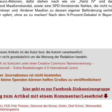
kateurs-Aktionen, dafür stehen nach wie vor „Hartz IV“ und da
nd Maaßenskandal, sowie eine SPD-Vorsitzende Nahles, die nicht n
mloser und -förderer Maaßen zu dessen eigener Beförderung verhil
är opfert, ohne es zu merken! Nach dem 9-Prozent-Debakel in Baye
ieses Artikels ist der Autor bzw. die Autorin verantwortlich.
 nicht grundsätzlich um die Meinung der Redaktion handeln.
k ist lizenziert unter einer Creative Commons Namensnennung –
rziell – Keine Bearbeitungen 4.0 International Lizenz.
er Journalismus ist nicht kostenlos
 kleine Spenden können helfen Großes zu veröffentlichen!
SU
,
FDP
,
Fritz Theisen
,
Genosse der Bosse
,
Groko
,
Olaf Scholz
,
Stimmanteil
,
Wahlergebnis