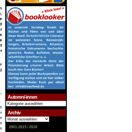
n
,
e
d
r
s
e
t
r
e
ng
 –
Autoren/-innen
Autoren/-
n
innen
r
Archiv
ln
Archiv
on
2001-2015 /
2016
en