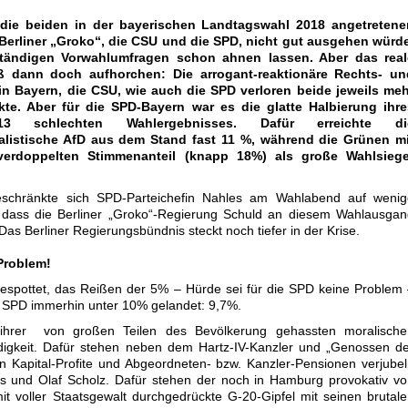
 die beiden in der bayerischen Landtagswahl 2018 angetretene
 Berliner „Groko“, die CSU und die SPD, nicht gut ausgehen würde
ständigen Vorwahlumfragen schon ahnen lassen. Aber das real
eß dann doch aufhorchen: Die arrogant-reaktionäre Rechts- un
 in Bayern, die CSU, wie auch die SPD verloren beide jeweils meh
te. Aber für die SPD-Bayern war es die glatte Halbierung ihre
3 schlechten Wahlergebnisses. Dafür erreichte di
alistische AfD aus dem Stand fast 11 %, während die Grünen mi
verdoppelten Stimmenanteil (knapp 18%) als große Wahlsiege
schränkte sich SPD-Parteichefin Nahles am Wahlabend auf wenig
, dass die Berliner „Groko“-Regierung Schuld an diesem Wahlausga
Das Berliner Regierungsbündnis steckt noch tiefer in der Krise.
 Problem!
gespottet, das Reißen der 5% – Hürde sei für die SPD keine Problem
ie SPD immerhin unter 10% gelandet: 9,7%.
 ihrer von großen Teilen des Bevölkerung gehassten moralische
gkeit. Dafür stehen neben dem Hartz-IV-Kanzler und „Genossen de
n Kapital-Profite und Abgeordneten- bzw. Kanzler-Pensionen verjube
s und Olaf Scholz. Dafür stehen der noch in Hamburg provokativ v
it voller Staatsgewalt durchgedrückte G-20-Gipfel mit seinen brutal