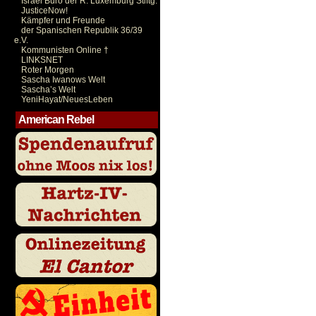
Israel Büro der R. Luxemburg Stiftg.
JusticeNow!
Kämpfer und Freunde
der Spanischen Republik 36/39
e.V.
Kommunisten Online †
LINKSNET
Roter Morgen
Sascha Iwanows Welt
Sascha’s Welt
YeniHayat/NeuesLeben
American Rebel