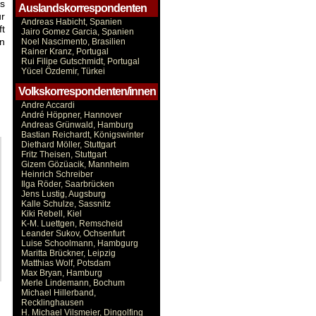
s
Auslandskorrespondenten
ur
Andreas Habicht, Spanien
ft
Jairo Gomez Garcia, Spanien
rn
Noel Nascimento, Brasilien
Rainer Kranz, Portugal
Rui Filipe Gutschmidt, Portugal
Yücel Özdemir, Türkei
Volkskorrespondenten/innen
Andre Accardi
André Höppner, Hannover
Andreas Grünwald, Hamburg
Bastian Reichardt, Königswinter
Diethard Möller, Stuttgart
Fritz Theisen, Stuttgart
Gizem Gözüacik, Mannheim
Heinrich Schreiber
Ilga Röder, Saarbrücken
Jens Lustig, Augsburg
Kalle Schulze, Sassnitz
Kiki Rebell, Kiel
K-M. Luettgen, Remscheid
Leander Sukov, Ochsenfurt
Luise Schoolmann, Hambgurg
Maritta Brückner, Leipzig
Matthias Wolf, Potsdam
Max Bryan, Hamburg
Merle Lindemann, Bochum
Michael Hillerband,
Recklinghausen
H. Michael Vilsmeier, Dingolfing