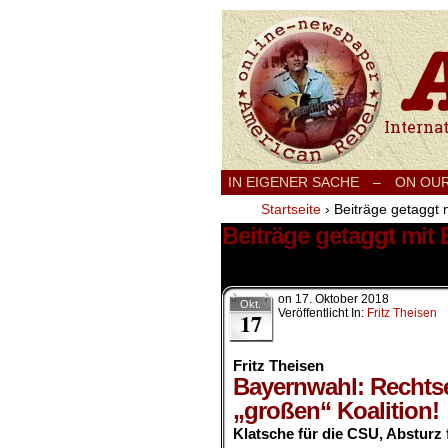
International
IN EIGENER SACHE
–
ON OU
Startseite
›
Beiträge getaggt 
Beiträge getaggt mit
1 Ergebnis.
on
17. Oktober 2018
Okt.
Veröffentlicht In:
Fritz Theisen
17
Fritz Theisen
Bayernwahl: Rechtsen
„großen“ Koalition!
Klatsche für die CSU, Absturz 