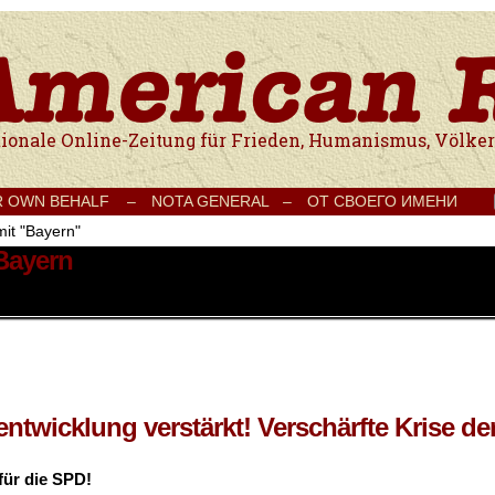
e Onlinezeitung für Frieden, Humanismus, Völkerverständigung und Kul
R OWN BEHALF –
NOTA GENERAL –
ОТ СВОЕГО ИМЕНИ
mit "Bayern"
 Bayern
twicklung verstärkt! Verschärfte Krise de
für die SPD!