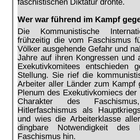
faschistischen Dik­tatur drohte.
.
Wer war führend im Kampf geg
Die Kommunistische Internat
frühzeitig die vom Faschismus f
Völker ausgehende Ge­fahr und na
Jahre auf ihren Kongressen und 
Exe­kutivkomitees entschieden
Stellung. Sie rief die kommunist
Arbeiter aller Länder zum Kampf g
Plenum des Exekutivkomiecs der K
Charakter des Faschismus
Hitlerfaschismus als Hauptkriegs
und wies die Arbeiter­klasse all
dingbare Notwendigkeit des
Faschismus hin.