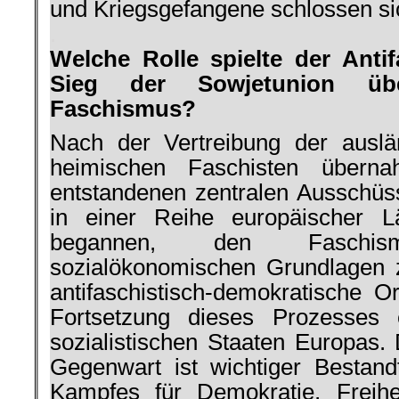
und Kriegsgefangene schlossen si
.
Welche Rolle spielte der Ant
Sieg der Sowjetunion üb
Faschismus?
Nach der Vertreibung der auslä
heimischen Faschisten übern
entstandenen zentralen Ausschüss
in einer Reihe euro­päischer 
begannen, den Faschi
sozialökonomischen Grund­lagen 
antifaschistisch-demokratische O
Fort­setzung dieses Prozesses 
sozialistischen Staaten Europas.
Ge­genwart ist wichtiger Bestand­
Kamp­fes für Demokratie, Freih