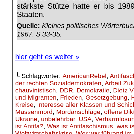
stärkste Stütze hatte er bis 1989
Staaten.
Quelle:
Kleines politisches Wörterbuch
1967. S.33-35.
.
hier geht es weiter »
└ Schlagwörter:
AmericanRebel
,
Antifas
der rechten Sozialdemokraten
,
Arbeit Zuk
chauvinistisch
,
DDR
,
Demokratie
,
Dietz V
und Migranten
,
Frieden
,
Gesetzgebung
,
H
Kreise
,
Interesse aller Klassen und Schi
Massen­mord
,
Mordanschläge
,
offene Dik
Ukraine
,
unbelehrbar
,
USA
,
Verharmlosu
ist Antifa?
,
Was ist Antifaschismus
,
was i
Weltwirtschaftskrise
,
Wer war führend im