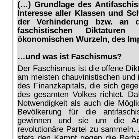
(…) Grundlage des Antifaschis
Interesse aller Klassen und Sc
der Verhinderung bzw. an d
faschisti­schen Diktaturen
ökonomischen Wurzeln, des Impe
.
…und was ist Faschismus?
Der Faschismus ist die offene Dikta
am meisten chauvinistischen und i
des Finanzkapitals, die sich geg
des gesamten Volkes richtet. Dah
Notwendigkeit als auch die Möglic
Bevölkerung für die antifasch
gewinnen und sie um die Arb
revolutionäre Partei zu sam­meln.
stets den Kampf gegen die Barbar