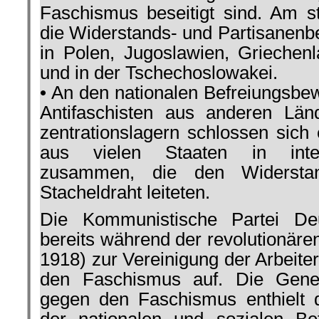
Fa­schismus beseitigt sind. Am s
die Wi­derstands- und Partisanen
in Polen, Ju­goslawien, Griechenla
und in der Tsche­choslowakei.
• An den nationalen Befreiungs
Antifaschisten aus anderen Län
zentrationslagern schlossen sich 
aus vie­len Staaten in inte
zusammen, die den Wi­dersta
Stacheldraht leiteten.
Die Kom­munistische Partei De
bereits während der revolutionäre
1918) zur Vereinigung der Arbeit
den Faschismus auf. Die Gener
gegen den Faschismus ent­hielt