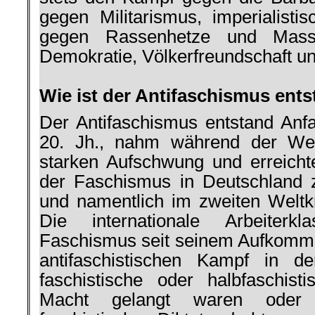
gegen Militarismus, im­perialisti
gegen Rassenhetze und Masse
Demokratie, Völkerfreundschaft un
.
Wie ist der Antifaschismus ent
Der Antifaschismus entstand Anf
20. Jh., nahm während der Welt
starken Aufschwung und er­reic
der Faschismus in Deutschland 
und nament­lich im zweiten Weltk
Die internatio­nale Arbeiter
Faschismus seit seinem Auf­komme
antifaschistischen Kampf in d
faschistische oder halbfaschis
Macht gelangt waren oder 