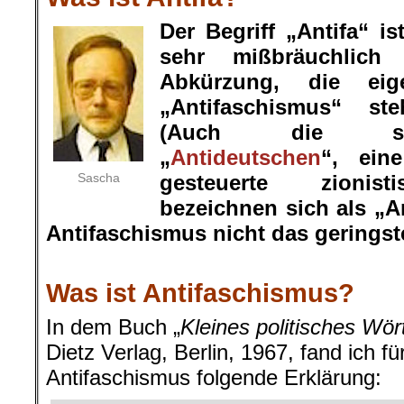
Der Begriff „Antifa“ is
sehr mißbräuchlich 
Abkürzung, die eige
„Antifaschismus“ ste
(Auch die sog
„
Antideutschen
“, ein
Sascha
gesteuerte zionist
bezeichnen sich als „A
Antifaschismus nicht das geringste
.
Was ist Antifaschismus?
In dem Buch „
Kleines politisches Wö
Dietz Verlag, Berlin, 1967, fand ich fü
Antifaschismus folgende Erklärung: