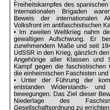
Frei­heitskampfes des spanischen
Interna­tionalen Brigaden ware
Beweis der inter­nationalen A
Volksfront im antifaschisti­schen K
• Im zweiten Welt­krieg nahm de
gewalti­gen Aufschwung. Er be
zunehmendem Maße und seit 1941,
UdSSR in den Krieg, gänzlich den
Ange­hörige aller Klassen und
Kampf gegen die faschistischen
die einheimischen Faschi­sten und 
• Un­ter der Führung der komm
entstanden Wider­stands- und 
bewegungen. Das Ziel dieser Be­
Nieder­lage des Fasch
Gesellschaftsordnung zu errich­ten