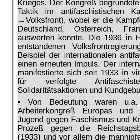
Krieges. Der Kon­greß begründete 
Taktik im antifaschisti­schen K
→Volksfront), wobei er die Kampfe
Deutschland, Österreich, Fr
auswerten konnte. Die 1936 in 
entstandenen Volks­frontregier
Beispiel der internationa­len ant
einen erneuten Impuls. Der intern
manifestierte sich seit 1933 in v
für verfolgte Antifaschi
Solidaritätsaktionen und Kundgebu
• Von Bedeutung waren u.a. d
Arbeiter­kongreß Europas und 
Jugend gegen Fa­schismus und Kri
Prozeß gegen die Reichstagsbr
(1933) und vor allem die mannig­f