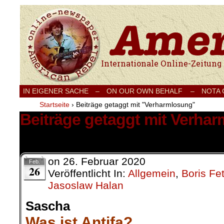
Internationale Onlinezeitung für Frieden
IN EIGENER SACHE
–
ON OUR OWN BEHALF –
NOTA
Startseite
›
Beiträge getaggt mit "Verharmlosung"
Beiträge getaggt mit Verha
1 Ergebnis.
on
26. Februar 2020
Feb.
26
Veröffentlicht In:
Allgemein
,
Boris Fe
Jasoslaw Halan
Sascha
Was ist Antifa?