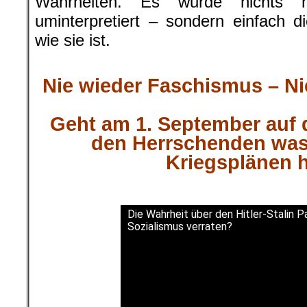
Wahrheiten. Es wurde nichts hi
uminterpretiert – sondern einfach
wie sie ist.
.
Nie wieder Faschismus – Ni
.
Geht am 1. September auf 
den Herrschenden was 
Kriegsplänen h
Die Wahrheit über den Hitler-Stalin P
Sozialismus verraten?