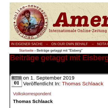
Internationale Onlinezeitung für Frieden
IN EIGENER SACHE
–
ON OUR OWN BEHALF –
NOTA
Startseite
›
Beiträge getaggt mit "Eisberg"
Beiträge getaggt mit Eisber
1 Ergebnis.
on
1. September 2019
Sep.
01
Veröffentlicht In:
Thomas Schlaack
Volkskorrespondent
Thomas Schlaack
.