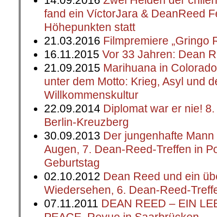
14.09.2016
Zwei Helden der chilen
fand ein VíctorJara & DeanReed Fes
Höhepunkten statt
21.03.2016
Filmpremiere „Gringo 
16.11.2015
Vor 33 Jahren: Dean R
21.09.2015
Marihuana in Colorado
unter dem Motto: Krieg, Asyl und 
Willkommenskultur
22.09.2014
Diplomat war er nie! 8
Berlin-Kreuzberg
30.09.2013
Der jungenhafte Mann 
Augen, 7. Dean-Reed-Treffen in P
Geburtstag
02.10.2012
Dean Reed und ein üb
Wiedersehen, 6. Dean-Reed-Treff
07.11.2011
DEAN REED – EIN L