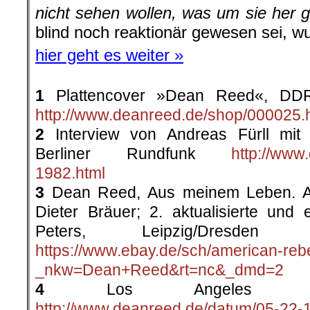
nicht sehen wollen, was um sie her g
blind noch reaktionär gewesen sei, w
hier geht es weiter »
1
Plattencover »Dean Reed«, DD
http://www.deanreed.de/shop/000025.
2
Interview von Andreas Fürll mit
Berliner Rundfunk
http://www
1982.html
3
Dean Reed, Aus meinem Leben. A
Dieter Bräuer; 2. aktualisierte und e
Peters, Leipzig/Dres
https://www.ebay.de/sch/american-reb
_nkw=Dean+Reed&rt=nc&_dmd=2
4
Los Angeles Time
http://www.deanreed.de/datum/05-22-