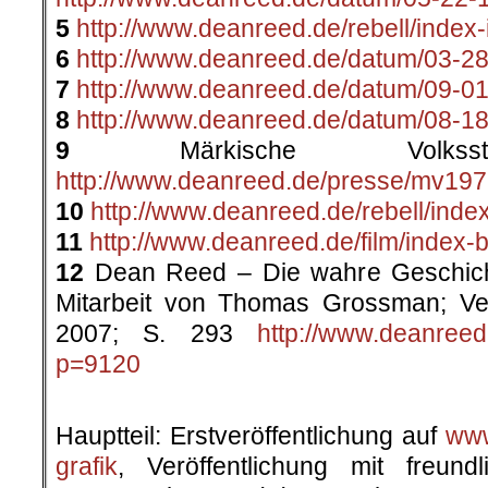
5
http://www.deanreed.de/rebell/index-i
6
http://www.deanreed.de/datum/03-28
7
http://www.deanreed.de/datum/09-01
8
http://www.deanreed.de/datum/08-18
9
Märkische Volkssti
http://www.deanreed.de/presse/mv197
10
http://www.deanreed.de/rebell/inde
11
http://www.deanreed.de/film/index-
12
Dean Reed – Die wahre Geschicht
Mitarbeit von Thomas Grossman; Ve
2007; S. 293
http://www.deanree
p=9120
.
Hauptteil: Erstveröffentlichung auf
www.
grafik
, Veröffentlichung mit freun