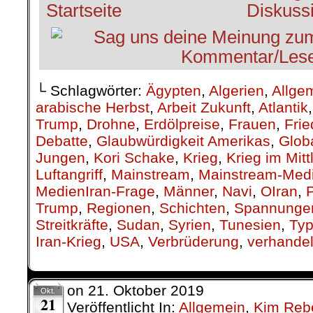
└ Schlagwörter:
Ägypten
,
Algerien
,
Allge
arabische Herbst
,
Arbeit Zukunft
,
Atlantik
Trump
,
Drohne
,
Erdölpreise
,
Frauen
,
Fri
Debatte
,
Glaubwürdigkeit Amerikas
,
Glob
Jungen
,
Kori Schake
,
Krieg
,
Krieg im Mit
Luftangriff
,
Mainstream
,
Mainstream-Med
MedienIran-Frage
,
Männer
,
Navi
,
OIran
,
P
Trump
,
Regionen
,
Schichten
,
Spannunge
Streitkräfte
,
Sudan
,
Syrien
,
Tunesien
,
Ty
Iran-Krieg
,
USA
,
Verbrüderung
,
verhande
on
21. Oktober 2019
Okt.
21
Veröffentlicht In:
Allgemein
,
Kim Rebe