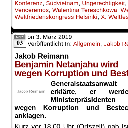
Konferenz
,
Südvietnam
,
Ungerechtigkeit
Venceremos
,
Walentina Tereschkowa
,
We
Weltfriedenskongress Helsinki
,
X. Weltfe
on
3. März 2019
März
03
Veröffentlicht In:
Allgemein
,
Jakob R
Jakob Reimann
Benjamin Netanjahu wird
wegen Korruption und Bes
Generalstaatsanwal
erklärte, er werd
Jacob Reimann
Ministerpräsidente
wegen Korruption und Bestec
anklagen.
Kurz vor 18.00 Uhr (Ortszeit) gab Is