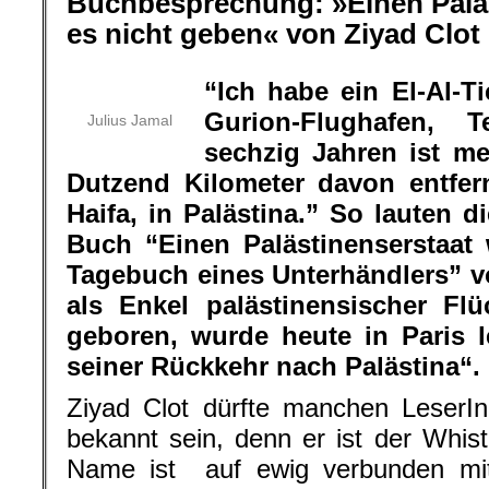
Buchbesprechung: »Einen Paläs
es nicht geben« von Ziyad Clot
“Ich habe ein El-Al-Ti
Gurion-Flughafen, T
Julius Jamal
sechzig Jahren ist m
Dutzend Kilometer davon entfer
Haifa, in Palästina.” So lauten d
Buch “Einen Palästinenserstaat
Tagebuch eines Unterhändlers” vo
als Enkel palästinensischer Flü
geboren, wurde heute in Paris 
seiner Rückkehr nach Palästina“.
Ziyad Clot dürfte manchen LeserI
bekannt sein, denn er ist der Whis
Name ist auf ewig verbunden mit