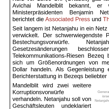
Avichai Mandelblit bekannt, er 
Ministerpräsidenten Benjamin Ne
berichtet die
Associated Press
und
Th
Seit langem ist Netanjahu in ein Net
verwickelt. Der schwerwiegendste P
Bestechungsvorwürfe. Neta
Gesetzesänderungen beschlo
Telekommunikations-Riesen Bezeq b
sich um Größenordnungen von meh
Dollar handeln. Als Gegenleistung e
Berichterstattung in Bezeqs beliebter
Mandelblit wird zwei weitere
Korruptionsvorwürfe
General
isra
verhandeln. Netanjahu soll von
Netanjahu
Geschäftsleuten undeklariert