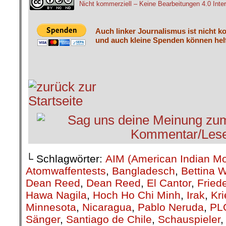
Nicht kommerziell – Keine Bearbeitungen 4.0 Inter
Auch linker Journalismus ist nicht k
und auch kleine Spenden können helf
└ Schlagwörter:
AIM (American Indian M
Atomwaffentests
,
Bangladesch
,
Bettina 
Dean Reed
,
Dean Reed
,
El Cantor
,
Fried
Hawa Nagila
,
Hoch Ho Chi Minh
,
Irak
,
Kri
Minnesota
,
Nicaragua
,
Pablo Neruda
,
PL
Sänger
,
Santiago de Chile
,
Schauspieler