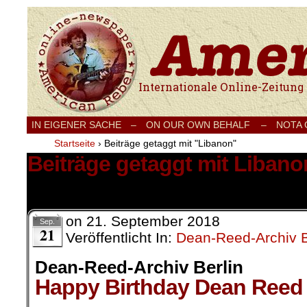
Internationale Onlinezeitung für Frieden
IN EIGENER SACHE
–
ON OUR OWN BEHALF –
NOTA
Startseite
›
Beiträge getaggt mit "Libanon"
Beiträge getaggt mit Libano
13 Ergebnisse.
on
21. September 2018
Sep.
21
Veröffentlicht In:
Dean-Reed-Archiv B
Dean-Reed-Archiv Berlin
Happy Birthday Dean Reed