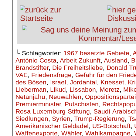
└ Schlagwörter:
1967 besetzte Gebiete
,
A
António Costa
,
Arbeit Zukunft
,
Ausland
,
B
Brandstifter
,
Die Freiheitsliebe
,
Donald T
VAE
,
Friedensfrage
,
Gefahr für den Fried
des Bösen
,
Israel
,
Jordantal
,
Knesset
,
Kr
Lieberman
,
Likud
,
Lissabon
,
Meretz
,
Mik
Netanjahu
,
Neuwahlen
,
Oppositionsparte
Premierminister
,
Putschisten
,
Rechtspopu
Rosa-Luxemburg-Stiftung
,
Saudi-Arabisc
Siedlungen
,
Syrien
,
Trump-Regierung
,
Ts
Amerikanischer Geldadel
,
US-Botschaft
,
Waffenexporte
,
Wähler
,
Wahlkampagne
,