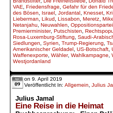
Brandstifter
,
Die Freiheitsliebe
,
Donald T
VAE
,
Friedensfrage
,
Gefahr für den Fried
des Bösen
,
Israel
,
Jordantal
,
Knesset
,
Kr
Lieberman
,
Likud
,
Lissabon
,
Meretz
,
Mik
Netanjahu
,
Neuwahlen
,
Oppositionsparte
Premierminister
,
Putschisten
,
Rechtspopu
Rosa-Luxemburg-Stiftung
,
Saudi-Arabisc
Siedlungen
,
Syrien
,
Trump-Regierung
,
Ts
Amerikanischer Geldadel
,
US-Botschaft
,
Waffenexporte
,
Wähler
,
Wahlkampagne
,
Westjordanland
on
9. April 2019
Apr.
09
Veröffentlicht In:
Allgemein
,
Julius J
Julius Jamal
Eine Reise in die Heimat