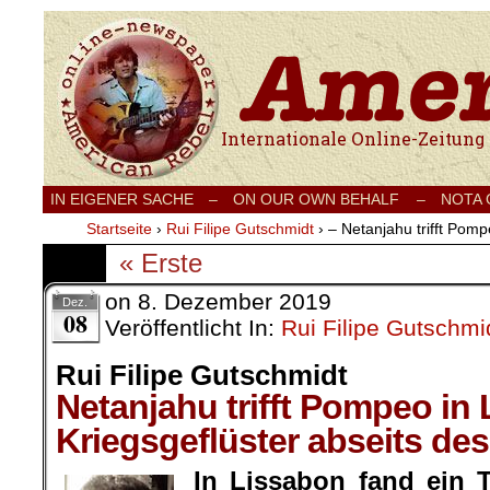
Internationale Onlinezeitung für Frieden
IN EIGENER SACHE
–
ON OUR OWN BEHALF –
NOTA
Startseite
›
Rui Filipe Gutschmidt
›
– Netanjahu trifft Pom
« Erste
on
8. Dezember 2019
Dez.
08
Veröffentlicht In:
Rui Filipe Gutschmi
Rui Filipe Gutschmidt
Netanjahu trifft Pompeo in
Kriegsgeflüster abseits de
In Lissabon fand ein T