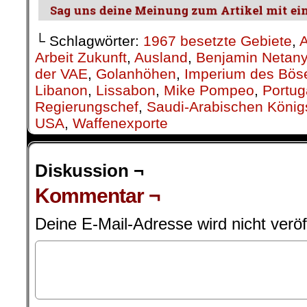
└ Schlagwörter:
1967 besetzte Gebiete
,
A
Arbeit Zukunft
,
Ausland
,
Benjamin Netan
der VAE
,
Golanhöhen
,
Imperium des Bös
Libanon
,
Lissabon
,
Mike Pompeo
,
Portug
Regierungschef
,
Saudi-Arabischen Köni
USA
,
Waffenexporte
Diskussion ¬
Kommentar ¬
Deine E-Mail-Adresse wird nicht veröff