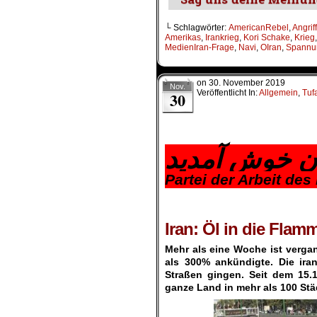
└ Schlagwörter:
AmericanRebel
,
Angriff
Amerikas
,
Irankrieg
,
Kori Schake
,
Krieg
MedienIran-Frage
,
Navi
,
OIran
,
Spannu
on
30. November 2019
Nov.
Veröffentlicht In:
Allgemein
,
Tuf
30
.
ان خوش آمدید
Partei der Arbeit des
.
.
Iran: Öl in die Flam
Mehr als eine Woche ist verga
als 300% ankündigte. Die ira
Straßen gingen. Seit dem 15.
ganze Land in mehr als 100 Stä