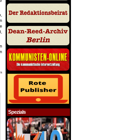
ar
,
on
ie
t,
n
on
es
Spezials