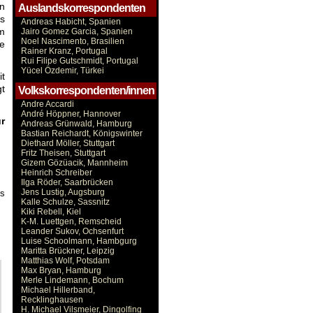
n
Auslandskorrespondenten
s
Andreas Habicht, Spanien
um
Jairo Gomez Garcia, Spanien
Noel Nascimento, Brasilien
ge
Rainer Kranz, Portugal
Rui Filipe Gutschmidt, Portugal
Yücel Özdemir, Türkei
t
gt
Volkskorrespondenten/innen
Andre Accardi
André Höppner, Hannover
r
Andreas Grünwald, Hamburg
Bastian Reichardt, Königswinter
Diethard Möller, Stuttgart
Fritz Theisen, Stuttgart
Gizem Gözüacik, Mannheim
Heinrich Schreiber
Ilga Röder, Saarbrücken
Jens Lustig, Augsburg
es
Kalle Schulze, Sassnitz
Kiki Rebell, Kiel
K-M. Luettgen, Remscheid
Leander Sukov, Ochsenfurt
Luise Schoolmann, Hambgurg
Maritta Brückner, Leipzig
Matthias Wolf, Potsdam
Max Bryan, Hamburg
Merle Lindemann, Bochum
Michael Hillerband,
Recklinghausen
H. Michael Vilsmeier, Dingolfing