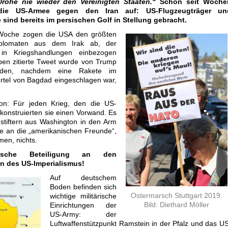
Drohe nie wieder den Vereinigten Staaten.“
Schon seit Woche
 die US-Armee gegen den Iran auf: US-Flugzeugträger un
 sind bereits im persischen Golf in Stellung gebracht.
Woche zogen die USA den größten
Diplomaten aus dem Irak ab, der
 in Kriegshandlungen einbezogen
ben zitierte Tweet wurde von Trump
nden, nachdem eine Rakete im
rtel von Bagdad eingeschlagen war,
n: Für jeden Krieg, den die US-
konstruierten sie einen Vorwand. Es
dstiftern aus Washington in den Arm
le an die „amerikanischen Freunde“,
men, nichts.
tsche Beteiligung an den
en des US-Imperialismus!
Auf deutschem
Boden befinden sich
Ostermarsch Stuttgart 2019.
wichtige militärische
Bild: Diethard Möller
Einrichtungen der
US-Army: der
Luftwaffenstützpunkt Ramstein in der Pfalz und das U