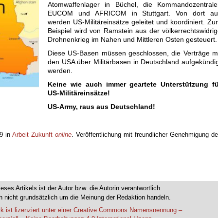
Atomwaffenlager in Büchel, die Kommandozentrale
EUCOM und AFRICOM in Stuttgart. Von dort au
werden US-Militäreinsätze geleitet und koordiniert. Z
Beispiel wird von Ramstein aus der völkerrechtswidri
Drohnenkrieg im Nahen und Mittleren Osten gesteuert.
Diese US-Basen müssen geschlossen, die Verträge mi
den USA über Militärbasen in Deutschland aufgekündi
werden.
Keine wie auch immer geartete Unterstützung fü
US-Militäreinsätze!
US-Army, raus aus Deutschland!
19 in
Arbeit Zukunft
online
. Veröffentlichung mit freundlicher Genehmigung d
ieses Artikels ist der Autor bzw. die Autorin verantwortlich.
 nicht grundsätzlich um die Meinung der Redaktion handeln.
k ist lizenziert unter einer Creative Commons Namensnennung –