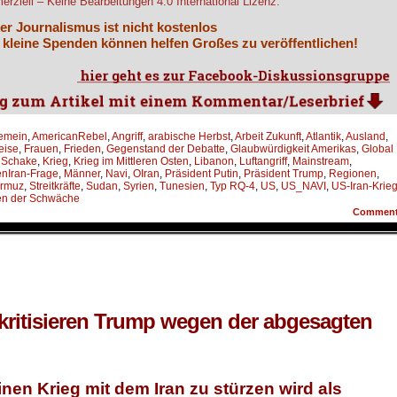
rziell – Keine Bearbeitungen 4.0 International Lizenz.
er Journalismus ist nicht kostenlos
 kleine Spenden können helfen Großes zu veröffentlichen!
gemein
,
AmericanRebel
,
Angriff
,
arabische Herbst
,
Arbeit Zukunft
,
Atlantik
,
Ausland
,
eise
,
Frauen
,
Frieden
,
Gegenstand der Debatte
,
Glaubwürdigkeit Amerikas
,
Global
 Schake
,
Krieg
,
Krieg im Mittleren Osten
,
Libanon
,
Luftangriff
,
Mainstream
,
nIran-Frage
,
Männer
,
Navi
,
OIran
,
Präsident Putin
,
Präsident Trump
,
Regionen
,
ormuz
,
Streitkräfte
,
Sudan
,
Syrien
,
Tunesien
,
Typ RQ-4
,
US
,
US_NAVI
,
US-Iran-Krie
en der Schwäche
Commen
kritisieren Trump wegen der abgesagten
einen Krieg mit dem Iran zu stürzen wird als