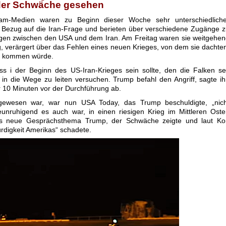
der Schwäche gesehen
eam-Medien waren zu Beginn dieser Woche sehr unterschiedliche
 Bezug auf die Iran-Frage und berieten über verschiedene Zugänge 
en zwischen den USA und dem Iran. Am Freitag waren sie weitgehen
, verärgert über das Fehlen eines neuen Krieges, von dem sie dachte
er kommen würde.
ass i der Beginn des US-Iran-Krieges sein sollte, den die Falken se
in die Wege zu leiten versuchen. Trump befahl den Angriff, sagte i
 10 Minuten vor der Durchführung ab.
ewesen war, war nun USA Today, das Trump beschuldigte, „nich
unruhigend es auch war, in einen riesigen Krieg im Mittleren Ost
s neue Gesprächsthema Trump, der Schwäche zeigte und laut Kor
rdigkeit Amerikas“ schadete.