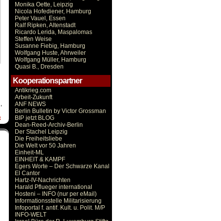
Monika Oette, Leipzig
Nicola Hofediener, Hamburg
Peter Vauel, Essen
Ralf Ripken, Altenstadt
Ricardo Lerida, Maspalomas
Steffen Weise
Susanne Fiebig, Hamburg
Wolfgang Huste, Ahrweiler
Wolfgang Müller, Hamburg
Quasi B., Dresden
Kooperationspartner
Antikrieg.com
Arbeit-Zukunft
g
,
ANF NEWS
Berlin Bulletin by Victor Grossman
BIP jetzt BLOG
t
Dean-Reed-Archiv-Berlin
Der Stachel Leipzig
Die Freiheitsliebe
Die Welt vor 50 Jahren
Einheit-ML
EINHEIT & KAMPF
Egers Worte – Der Schwarze Kanal
El Cantor
Hartz-IV-Nachrichten
Harald Pflueger international
Hosteni – INFO (nur per eMail)
Informationsstelle Militarisierung
Infoportal f. antif. Kult. u. Polit. M/P
INFO-WELT