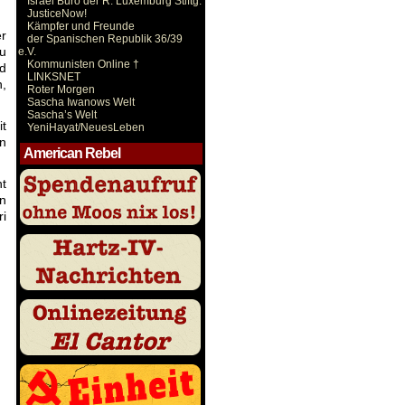
Israel Büro der R. Luxemburg Stiftg.
JusticeNow!
Kämpfer und Freunde
r
der Spanischen Republik 36/39
zu
e.V.
Kommunisten Online †
d
LINKSNET
n,
Roter Morgen
Sascha Iwanows Welt
Sascha’s Welt
it
YeniHayat/NeuesLeben
hn
American Rebel
t
en
i