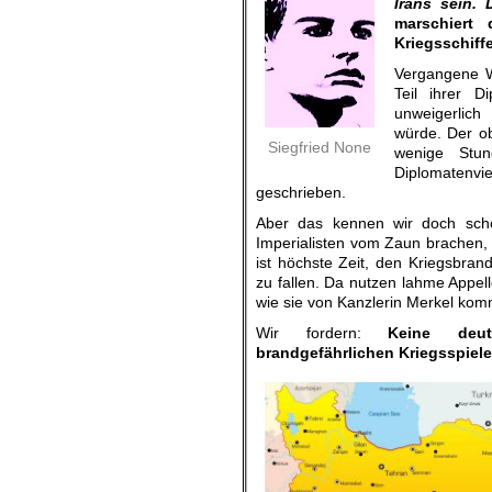
Irans sein. 
marschiert
Kriegsschiffe
Vergangene 
Teil ihrer 
unweigerlich
würde. Der o
Siegfried None
wenige Stu
Diplomatenvie
geschrieben.
Aber das kennen wir doch scho
Imperialisten vom Zaun brachen, 
ist höchste Zeit, den Kriegsbran
zu fallen. Da nutzen lahme Appel
wie sie von Kanzlerin Merkel kom
Wir fordern:
Keine deu
brandgefährlichen Kriegsspiel