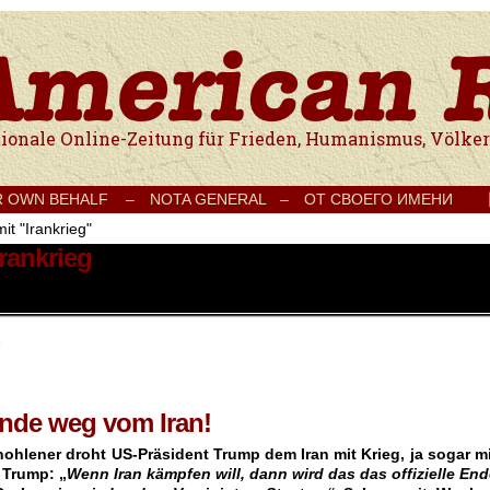
e Onlinezeitung für Frieden, Humanismus, Völkerverständigung und Kul
R OWN BEHALF –
NOTA GENERAL –
ОТ СВОЕГО ИМЕНИ
it "Irankrieg"
Irankrieg
e
ände weg vom Iran!
ohlener droht US-Präsident Trump dem Iran mit Krieg, ja sogar mi
 Trump: „
Wenn Iran kämpfen will, dann wird das das offizielle En