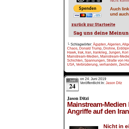
Nicht komme
Auch link
und auch
└ Schlagwörter:
Ägypten
,
Algerien
,
All
Chaos
,
Donald Trump
,
Drohne
,
Erdölpr
Hawk
,
Irak
,
Iran
,
Irankrieg
,
Jungen
,
Kori
Mainstream-Medien
,
Mainstream-Medie
Schichten
,
Spannungen
,
Straße von H
USA
,
Verbrüderung
,
verhandeln
,
Zeich
on
24. Juni 2019
Juni
Veröffentlicht In:
Jason Ditz
24
Jason Ditzi
Mainstream-Medien 
Angriffe auf den Iran
.
Nicht in 