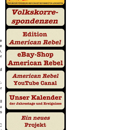
ge
ge
n,
or
nd
C-
er
ll
zu
s
BC