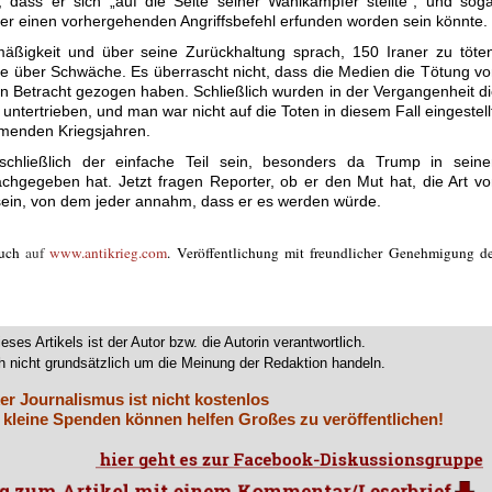
e, dass er sich „auf die Seite seiner Wahlkämpfer stellte“, und sog
er einen vorhergehenden Angriffsbefehl erfunden worden sein könnte.
ßigkeit und über seine Zurückhaltung sprach, 150 Iraner zu töten
 über Schwäche. Es überrascht nicht, dass die Medien die Tötung v
n Betracht gezogen haben. Schließlich wurden in der Vergangenheit d
untertrieben, und man war nicht auf die Toten in diesem Fall eingestell
mmenden Kriegsjahren.
schließlich der einfache Teil sein, besonders da Trump in seine
chgegeben hat. Jetzt fragen Reporter, ob er den Mut hat, die Art v
sein, von dem jeder annahm, dass er es werden würde.
uch
auf
www.antikrieg.com
. Veröffentlichung mit freundlicher Genehmigung d
ieses Artikels ist der Autor bzw. die Autorin verantwortlich.
 nicht grundsätzlich um die Meinung der Redaktion handeln.
er Journalismus ist nicht kostenlos
 kleine Spenden können helfen Großes zu veröffentlichen!