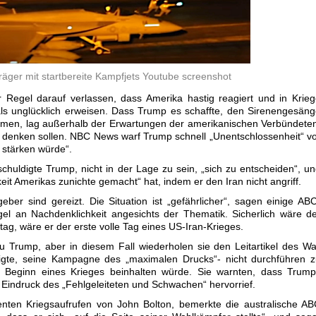
äger mit startbereite Kampfjets Youtube screenshot
r Regel darauf verlassen, dass Amerika hastig reagiert und in Krie
 als unglücklich erweisen. Dass Trump es schaffte, den Sirenengesän
men, lag außerhalb der Erwartungen der amerikanischen Verbündete
ie denken sollen. NBC News warf Trump schnell „Unentschlossenheit“ v
n stärken würde“.
uldigte Trump, nicht in der Lage zu sein, „sich zu entscheiden“, u
eit Amerikas zunichte gemacht“ hat, indem er den Iran nicht angriff.
ber sind gereizt. Die Situation ist „gefährlicher“, sagen einige AB
l an Nachdenklichkeit angesichts der Thematik. Sicherlich wäre d
tag, wäre er der erste volle Tag eines US-Iran-Krieges.
u Trump, aber in diesem Fall wiederholen sie den Leitartikel des Wa
digte, seine Kampagne des „maximalen Drucks“- nicht durchführen 
 Beginn eines Krieges beinhalten würde. Sie warnten, dass Trump
 Eindruck des „Fehlgeleiteten und Schwachen“ hervorrief.
nten Kriegsaufrufen von John Bolton, bemerkte die australische A