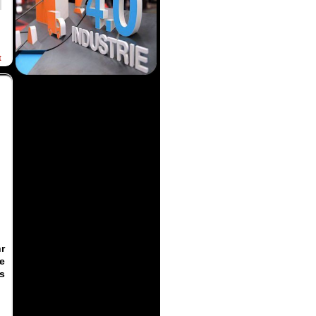
t
r
e
s