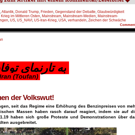
,
Atlantik
,
Donald Trump
,
Frieden
,
Gegenstand der Debatte
,
Glaubwürdigkeit
,
Krieg im Mittleren Osten
,
Mainstream
,
Mainstream-Medien
,
Mainstream-
ngen
,
US
,
US_NAVI
,
US-Iran-Krieg
,
USA
,
verhandeln
,
Zeichen der Schwäche
Commen
an
به تارنمای توف
 Iran (Toufan)
men der Volkswut!
ngen, seit das Regime eine Erhöhung des Benzinpreises von meh
nischen Massen haben rasch darauf reagiert, indem sie auf di
11.19 haben sich große Proteste und Demonstrationen über da
dten ausgebreitet.