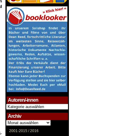
n
d
Autoren/-innen
Autoren/-
innen
Archiv
Archiv
2001-2015 /
2016
S-