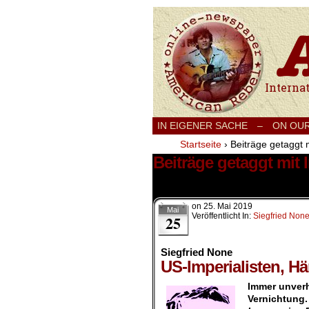
International
IN EIGENER SACHE
–
ON OU
Startseite
›
Beiträge getaggt m
Beiträge getaggt mit 
3 Ergebnisse.
on
25. Mai 2019
Mai
Veröffentlicht In:
Siegfried Non
25
Siegfried None
US-Imperialisten, H
Immer unverh
Vernichtung.