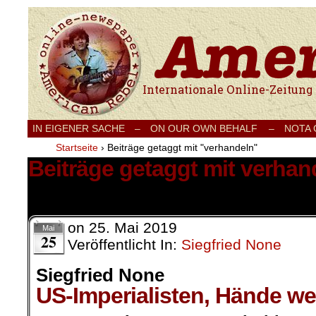
Internationale Onlinezeitung für Frieden
IN EIGENER SACHE
–
ON OUR OWN BEHALF –
NOTA
Startseite
›
Beiträge getaggt mit "verhandeln"
Beiträge getaggt mit verhan
3 Ergebnisse.
on
25. Mai 2019
Mai
25
Veröffentlicht In:
Siegfried None
Siegfried None
US-Imperialisten, Hände we