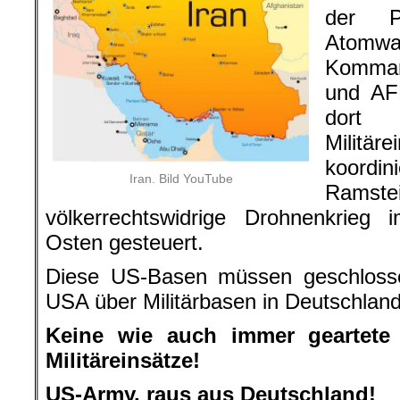
der 
Atomwaf
Komma
und AF
dort
Militä
koordini
Iran. Bild YouTube
Ram
völkerrechtswidrige Drohnenkrieg
Osten gesteuert.
Diese US-Basen müssen geschlosse
USA über Militärbasen in Deutschlan
Keine wie auch immer geartete 
Militäreinsätze!
US-Army, raus aus Deutschland!