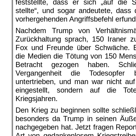
feststellte, dass er sich „auf die
stellte“, und sogar andeutete, das
vorhergehenden Angriffsbefehl erfun
Nachdem Trump von Verhältnismä
Zurückhaltung sprach, 150 Iraner z
Fox und Freunde über Schwäche. Es
die Medien die Tötung von 150 Mens
Betracht gezogen haben. Schli
Vergangenheit die Todesopfer b
untertrieben, und man war nicht auf
eingestellt, sondern auf die T
Kriegsjahren.
Den Krieg zu beginnen sollte schließl
besonders da Trump in seinen Äußer
nachgegeben hat. Jetzt fragen Report
Art von gedankenlosem Kriegstreibe