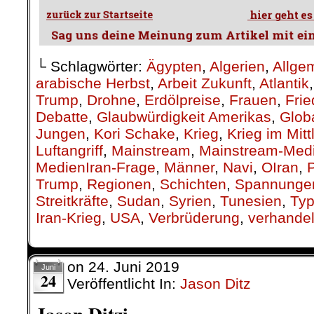
└ Schlagwörter:
Ägypten
,
Algerien
,
Allge
arabische Herbst
,
Arbeit Zukunft
,
Atlantik
Trump
,
Drohne
,
Erdölpreise
,
Frauen
,
Fri
Debatte
,
Glaubwürdigkeit Amerikas
,
Glob
Jungen
,
Kori Schake
,
Krieg
,
Krieg im Mit
Luftangriff
,
Mainstream
,
Mainstream-Med
MedienIran-Frage
,
Männer
,
Navi
,
OIran
,
P
Trump
,
Regionen
,
Schichten
,
Spannunge
Streitkräfte
,
Sudan
,
Syrien
,
Tunesien
,
Ty
Iran-Krieg
,
USA
,
Verbrüderung
,
verhande
on
24. Juni 2019
Juni
24
Veröffentlicht In:
Jason Ditz