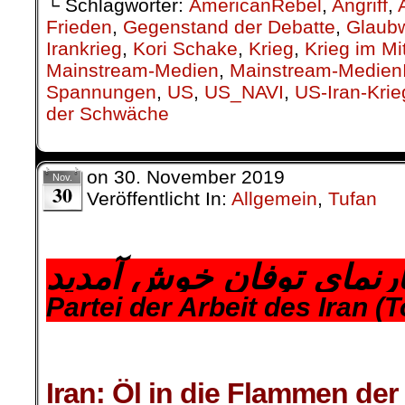
└ Schlagwörter:
AmericanRebel
,
Angriff
,
Frieden
,
Gegenstand der Debatte
,
Glaubw
Irankrieg
,
Kori Schake
,
Krieg
,
Krieg im Mi
Mainstream-Medien
,
Mainstream-MedienI
Spannungen
,
US
,
US_NAVI
,
US-Iran-Krie
der Schwäche
on
30. November 2019
Nov.
30
Veröffentlicht In:
Allgemein
,
Tufan
.
ارنمای توفان خوش آمدید
Partei der Arbeit des Iran (
.
.
Iran: Öl in die Flammen der