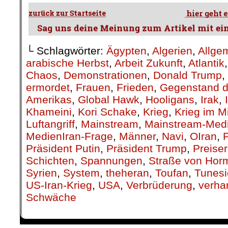
└ Schlagwörter:
Ägypten
,
Algerien
,
Allge
arabische Herbst
,
Arbeit Zukunft
,
Atlantik
Chaos
,
Demonstrationen
,
Donald Trump
,
ermordet
,
Frauen
,
Frieden
,
Gegenstand d
Amerikas
,
Global Hawk
,
Hooligans
,
Irak
,
Khameini
,
Kori Schake
,
Krieg
,
Krieg im M
Luftangriff
,
Mainstream
,
Mainstream-Med
MedienIran-Frage
,
Männer
,
Navi
,
OIran
,
P
Präsident Putin
,
Präsident Trump
,
Preise
Schichten
,
Spannungen
,
Straße von Hor
Syrien
,
System
,
theheran
,
Toufan
,
Tunesi
US-Iran-Krieg
,
USA
,
Verbrüderung
,
verha
Schwäche