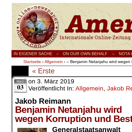
Internationale Onlinezeitung für Frieden
IN EIGENER SACHE
–
ON OUR OWN BEHALF –
NOTA
Startseite
›
Allgemein
›
– Benjamin Netanjahu wird wegen 
« Erste
on
3. März 2019
März
03
Veröffentlicht In:
Allgemein
,
Jakob R
Jakob Reimann
Benjamin Netanjahu wird
wegen Korruption und Bes
Generalstaatsanwal