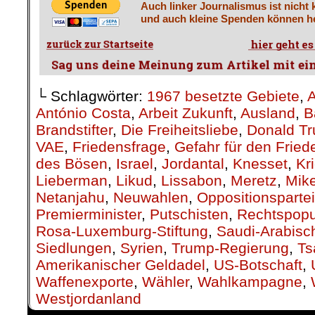
Auch linker Journalismus ist nicht 
und auch kleine Spenden können he
└ Schlagwörter:
1967 besetzte Gebiete
,
A
António Costa
,
Arbeit Zukunft
,
Ausland
,
B
Brandstifter
,
Die Freiheitsliebe
,
Donald T
VAE
,
Friedensfrage
,
Gefahr für den Fried
des Bösen
,
Israel
,
Jordantal
,
Knesset
,
Kr
Lieberman
,
Likud
,
Lissabon
,
Meretz
,
Mik
Netanjahu
,
Neuwahlen
,
Oppositionsparte
Premierminister
,
Putschisten
,
Rechtspopu
Rosa-Luxemburg-Stiftung
,
Saudi-Arabisc
Siedlungen
,
Syrien
,
Trump-Regierung
,
Ts
Amerikanischer Geldadel
,
US-Botschaft
,
Waffenexporte
,
Wähler
,
Wahlkampagne
,
Westjordanland