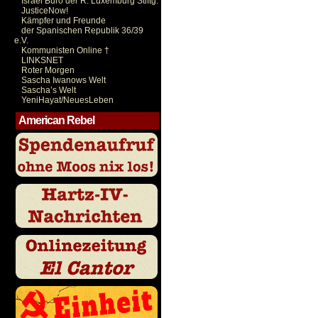
Israel Büro der R. Luxemburg Stiftg.
JusticeNow!
Kämpfer und Freunde
der Spanischen Republik 36/39
e.V.
Kommunisten Online †
LINKSNET
Roter Morgen
Sascha Iwanows Welt
Sascha’s Welt
YeniHayat/NeuesLeben
American Rebel