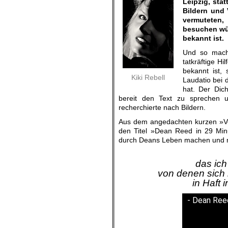
Leipzig, sta
Bildern und 
vermuteten,
besuchen wü
bekannt ist.
Und so macht
tatkräftige Hil
bekannt ist,
Kiki Rebell
Laudatio bei 
hat. Der Dic
bereit den Text zu sprechen u
recherchierte
nach Bildern.
Aus dem angedachten kurzen »Vo
den Titel »Dean Reed in 29 Minut
durch Deans Leben machen und me
das ic
von denen sich
in Haft 
- Dean Reed