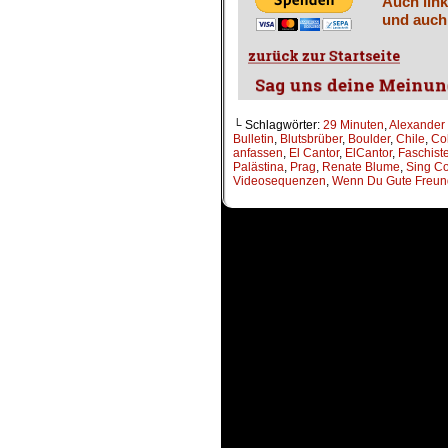
Auch link
und auch
└ Schlagwörter:
29 Minuten
,
Alexander
Bulletin
,
Blutsbrüber
,
Boulder
,
Chile
,
Co
anfassen
,
El Cantor
,
ElCantor
,
Faschist
Palästina
,
Prag
,
Renate Blume
,
Sing C
Videosequenzen
,
Wenn Du Gute Freun