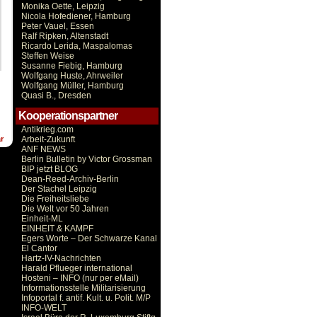
Monika Oette, Leipzig
Nicola Hofediener, Hamburg
Peter Vauel, Essen
Ralf Ripken, Altenstadt
Ricardo Lerida, Maspalomas
Steffen Weise
Susanne Fiebig, Hamburg
Wolfgang Huste, Ahrweiler
Wolfgang Müller, Hamburg
Quasi B., Dresden
Kooperationspartner
Antikrieg.com
Arbeit-Zukunft
r
ANF NEWS
Berlin Bulletin by Victor Grossman
BIP jetzt BLOG
Dean-Reed-Archiv-Berlin
Der Stachel Leipzig
Die Freiheitsliebe
Die Welt vor 50 Jahren
Einheit-ML
EINHEIT & KAMPF
Egers Worte – Der Schwarze Kanal
El Cantor
Hartz-IV-Nachrichten
Harald Pflueger international
Hosteni – INFO (nur per eMail)
Informationsstelle Militarisierung
Infoportal f. antif. Kult. u. Polit. M/P
INFO-WELT