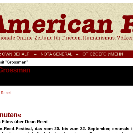
e Onlinezeitung für Frieden, Humanismus, Völkerverständigung und Kul
R OWN BEHALF –
NOTA GENERAL –
ОТ СВОЕГО ИМЕНИ
 mit "Grossman"
t Grossman
 Rebell
inuten«
 Films über Dean Reed
-Reed-Festival, das vom 20. bis zum 22. September, erstmals i