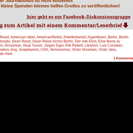
er Journalismus ist nicht kostenlos
 kleine Spenden können helfen Großes zu veröffentlichen!
 Reed
,
American rebel
,
AmericanRebel
,
Arbeiterkampf
,
Argentinien
,
Berlin
,
Berlin
lorado
,
Dean Reed
,
Dean-Reed-Archiv Berlin
,
Der rote Elvis
,
Eine Ikone zu
en
,
Grossman
,
Grup Yurum
,
Jürgen Eger
,
Kiki Rebell
,
Libanon
,
Luis Corvalan
,
owboy sing
,
Sowjetunion
,
USA
,
Venceremos
,
Victor Grosman
,
Victor Jara
,
de Hast
1
Kommenta