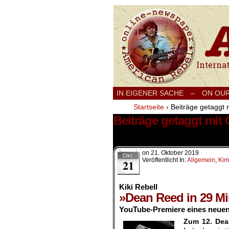
International
IN EIGENER SACHE
–
ON OU
Startseite
›
Beiträge getaggt
Beiträge getaggt mi
1 Ergebnis.
on
21. Oktober 2019
Okt.
Veröffentlicht In:
Allgemein
,
Kim
21
Kiki Rebell
»Dean Reed in 29 M
YouTube-Premiere eines neuen
Zum 12. Dean