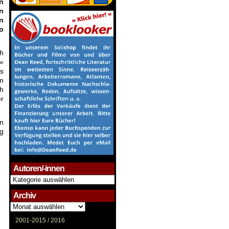
n
n
n
o
h
«
ls
en
ch
r
en
ug
Autoren/-innen
Autoren/-
innen
Archiv
Archiv
2001-2015 /
2016