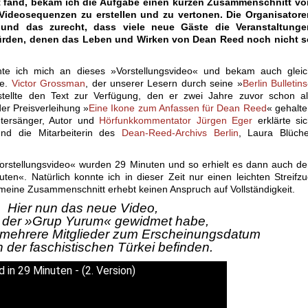
tt fand, bekam ich die Aufgabe einen kurzen Zusammenschnitt vo
Videosequenzen zu erstellen und zu vertonen. Die Organisatore
 und das zurecht, dass viele neue Gäste die Veranstaltunge
rden, denen das Leben und Wirken von Dean Reed noch nicht s
e ich mich an dieses »Vorstellungsvideo« und bekam auch gleic
fe.
Victor Grossman
, der unserer Lesern durch seine »
Berlin Bulletins
 stellte den Text zur Verfügung, den er zwei Jahre zuvor schon a
der Preisverleihung »
Eine Ikone zum Anfassen für Dean Reed
« gehalt
htersänger, Autor und
Hörfunkkommentator
Jürgen Eger
erklärte si
nd die Mitarbeiterin des
Dean-Reed-Archivs Berlin
, Laura Blüche
rstellungsvideo« wurden 29 Minuten und so erhielt es dann auch d
en«. Natürlich konnte ich in dieser Zeit nur einen leichten Streifz
ine Zusammenschnitt erhebt keinen Anspruch auf Vollständigkeit.
Hier nun das neue Video,
h der »Grup Yurum« gewidmet habe,
 mehrere Mitglieder zum Erscheinungsdatum
in der faschistischen Türkei befinden.
 in 29 Minuten - (2. Version)