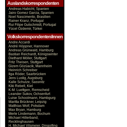
Auslandskorrespondenten
Andreas Habicht, Spanien
Jairo Gomez Garcia, Spanien
Noel Nascimento, Brasilien
Rainer Kranz, Portugal
Rui Filipe Gutschmidt, Portugal
Yücel Özdemir, Türkei
Volkskorrespondenten/innen
Andre Accardi
André Höppner, Hannover
Andreas Grünwald, Hamburg
Bastian Reichardt, Königswinter
Diethard Möller, Stuttgart
Fritz Theisen, Stuttgart
Gizem Gözüacik, Mannheim
Heinrich Schreiber
Ilga Röder, Saarbrücken
Jens Lustig, Augsburg
Kalle Schulze, Sassnitz
Kiki Rebell, Kiel
K-M. Luettgen, Remscheid
Leander Sukov, Ochsenfurt
Luise Schoolmann, Hambgurg
Maritta Brückner, Leipzig
Matthias Wolf, Potsdam
Max Bryan, Hamburg
Merle Lindemann, Bochum
Michael Hillerband,
Recklinghausen
H. Michael Vilsmeier, Dingolfing