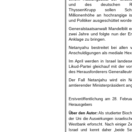
und des deutschen Rüst
ThyssenKrupp sollen Sch
Millionenhöhe an hochrangige isr
und Politiker ausgeschüttet worde
Generalstaatsanwalt Mandelblit er
zwei Jahre und folgte nun der Em
Anklage zu bringen.
Netanyahu bestreitet bei allen 
Anschuldigungen als mediale Hex
Im April werden in Israel lande
Likud-Partei gleichauf mit der v
des Herausforderers Generalleut
Der Fall Netanjahu wird ein N
amtierender Ministerpräsident ang
.
Erstveröffentlichung am 28. Febru
Herausgebers
Über den Autor:
Als studierter Bioc
der Uni die Auswirkungen israelisc
Westbank erforscht. Nach einiger Zei
Israel und kennt daher „beide Sei