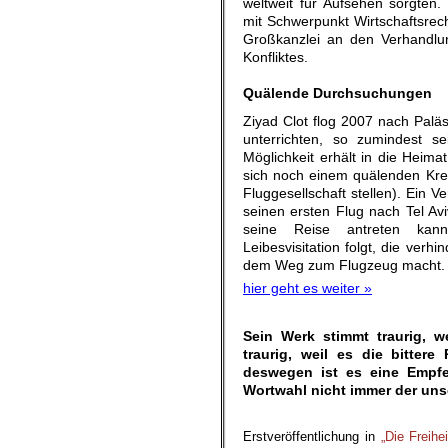
weltweit für Aufsehen sorgten. 
mit Schwerpunkt Wirtschaftsrec
Großkanzlei an den Verhandlun
Konfliktes.
.
Quälende Durchsuchungen
Ziyad Clot flog 2007 nach Paläs
unterrichten, so zumindest se
Möglichkeit erhält in die Heima
sich noch einem quälenden Kreu
Fluggesellschaft stellen). Ein V
seinen ersten Flug nach Tel Av
seine Reise antreten kan
Leibesvisitation folgt, die ver
dem Weg zum Flugzeug macht.
hier geht es weiter »
Sein Werk stimmt traurig, 
traurig, weil es die bitter
deswegen ist es eine Empfe
Wortwahl nicht immer der uns
.
Erstveröffentlichung in
„Die Freihei