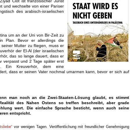
Ziyad Clot ist französischer Jurist
ht und wechselte von einer Pariser
gstisch des arabisch-israelischen
tina um an der Uni von Bir-Zeit zu
in Plan. Bevor er allerdings die
t seiner Mutter zu fliegen, muss er
verhör der El-Al (der israelischen
erhör, das so lange dauert, dass er
iv verpasst und 2 Tage später erst
n. Ein Kreuverhör, dem eine
hindert, dass er seinen Vater nochmal umarmen kann, bevor er sich auf
wenn man noch an die Zwei-Staaten-Lösung glaubt, es stimmt
e Realität des Nahen Ostens so treffen beschreibt, aber grade
hlung wert. Die einfache Sprache besticht, wenn auch seine
eren entspricht.
tsliebe“
vor wenigen Tagen. Veröffentlichung mit freundlicher Genehmigung