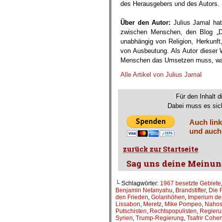
des Herausgebers und des Autors.
.
Über den Autor:
Julius Jamal hat
zwischen Menschen, den Blog „Di
unabhängig von Religion, Herkunft,
von Ausbeutung. Als Autor dieser We
Menschen das Umsetzen muss, was 
Alle Artikel von Julius Jamal
Für den Inhalt d
Dabei muss es sich
Auch link
und auch
└ Schlagwörter:
1967 besetzte Gebiete
Benjamin Netanyahu
,
Brandstifter
,
Die F
den Frieden
,
Golanhöhen
,
Imperium de
Lissabon
,
Meretz
,
Mike Pompeo
,
Nahos
Putschisten
,
Rechtspopulisten
,
Regieru
Syrien
,
Trump-Regierung
,
Tsafrir Cohe