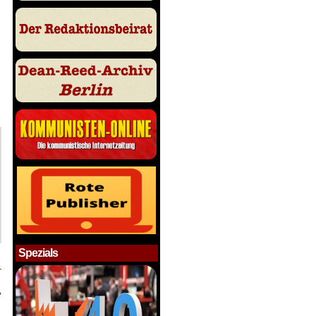
Spezials
r
,