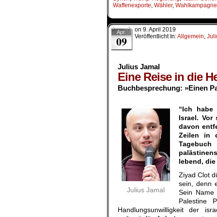
Waffenexporte
,
Wähler
,
Wahlkampagne
on
9. April 2019
Apr.
Veröffentlicht In:
Allgemein
,
Jul
09
Julius Jamal
Eine Reise in die H
Buchbesprechung: »Einen Pal
“Ich habe 
Israel. Vo
davon entfe
Zeilen in
Tagebuch 
palästinens
lebend, die
Ziyad Clot 
sein, denn 
Julius Jamal
Sein Name 
Palestine 
Handlungsunwilligkeit der is