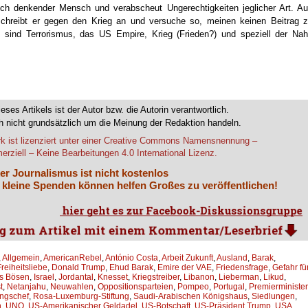
tisch denkender Mensch und verabscheut Ungerechtigkeiten jeglicher Art. A
 schreibt er gegen den Krieg an und versuche so, meinen keinen Beitrag 
 sind Terrorismus, das US Empire, Krieg (Frieden?) und speziell der Na
ieses Artikels ist der Autor bzw. die Autorin verantwortlich.
 nicht grundsätzlich um die Meinung der Redaktion handeln.
k ist lizenziert unter einer Creative Commons Namensnennung –
rziell – Keine Bearbeitungen 4.0 International Lizenz.
er Journalismus ist nicht kostenlos
 kleine Spenden können helfen Großes zu veröffentlichen!
,
Allgemein
,
AmericanRebel
,
António Costa
,
Arbeit Zukunft
,
Ausland
,
Barak
,
reiheitsliebe
,
Donald Trump
,
Ehud Barak
,
Emire der VAE
,
Friedensfrage
,
Gefahr fü
s Bösen
,
Israel
,
Jordantal
,
Knesset
,
Kriegstreiber
,
Libanon
,
Lieberman
,
Likud
,
t
,
Netanjahu
,
Neuwahlen
,
Oppositionsparteien
,
Pompeo
,
Portugal
,
Premierminister
ngschef
,
Rosa-Luxemburg-Stiftung
,
Saudi-Arabischen Königshaus
,
Siedlungen
,
n
,
UNO
,
US-Amerikanischer Geldadel
,
US-Botschaft
,
US-Präsident Trump
,
USA
,