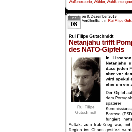
Waffenexporte
,
Wähler
,
Wahlkampagne
on
8. Dezember 2019
Dez.
Veröffentlicht In:
Rui Filipe Gut
08
Rui Filipe Gutschmidt
Netanjahu trifft Pom
des NATO-Gipfels
In Lissabon
Netanjahu 
dass jeden F
aber vor dem
wird spekuli
eher um ein
Der Gipfel au
dem Portugal
späte
Rui Filipe
Kommissions
Gutschmidt
Barroso (PSD
fungiert ha
Auftakt zum Irak-Krieg war, mi
Region ins Chaos gestürzt wur