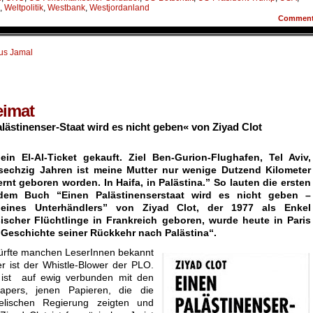
,
Weltpolitik
,
Westbank
,
Westjordanland
Commen
ius Jamal
eimat
ästinenser-Staat wird es nicht geben« von Ziyad Clot
ein El-Al-Ticket gekauft. Ziel Ben-Gurion-Flughafen, Tel Aviv,
r sechzig Jahren ist meine Mutter nur wenige Dutzend Kilometer
rnt geboren worden. In Haifa, in Palästina.” So lauten die ersten
 dem Buch “Einen Palästinenserstaat wird es nicht geben –
eines Unterhändlers” von Ziyad Clot, der 1977 als Enkel
ischer Flüchtlinge in Frankreich geboren, wurde heute in Paris
 Geschichte seiner Rückkehr nach Palästina“.
dürfte manchen LeserInnen bekannt
er ist der Whistle-Blower der PLO.
ist auf ewig verbunden mit den
Papers, jenen Papieren, die die
raelischen Regierung zeigten und