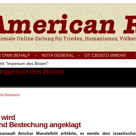
e Onlinezeitung für Frieden, Humanismus, Völkerverständigung und Kul
R OWN BEHALF –
NOTA GENERAL –
ОТ СВОЕГО ИМЕНИ
mit "Imperium des Bösen"
 Imperium des Bösen
ob Reimann
 wird
nd Bestechung angeklagt
sanwalt Avichai Mandelblit erklärte, er werde den israelische