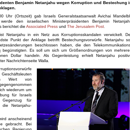
sidenten Benjamin Netanjahu wegen Korruption und Bestechung i
nklagen.
0 Uhr (Ortszeit) gab Israels Generalstaatsanwalt Avichai Mandelbl
 werde den israelischen Ministerpräsidenten Benjamin Netanjah
s berichtet die
Associated Press
und
The Jerusalem Post
.
ist Netanjahu in ein Netz aus Korruptionsskandalen verwickelt. D
dste Punkt der Anklage betrifft Bestechungsvorwürfe. Netanjahu so
etzesänderungen beschlossen haben, die den Telekommunikations
 begünstigten. Es soll um sich um Größenordnungen von mehrere
ionen Dollar handeln. Als Gegenleistung erhielt Netanjahu positi
ter Nachrichtenseite Walla.
rruptionsvorwürfe
 Geschäftsleuten
 im Wert von
tgegengenommen
 sich wiederum um
bung für Israels
m Gegenzug für
r die Netanjahu-
wird anscheinend
ge gebracht. Bei
ischen Regierung