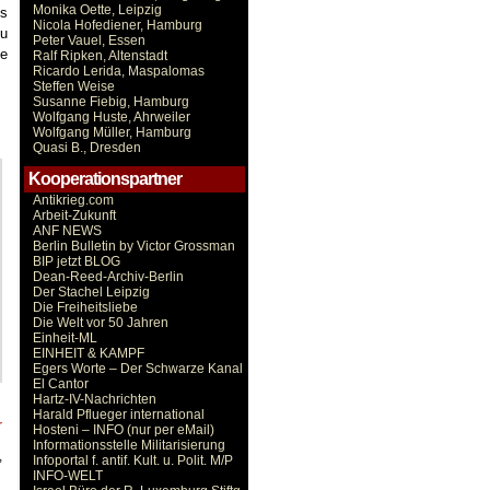
Monika Oette, Leipzig
us
Nicola Hofediener, Hamburg
zu
Peter Vauel, Essen
he
Ralf Ripken, Altenstadt
Ricardo Lerida, Maspalomas
Steffen Weise
Susanne Fiebig, Hamburg
Wolfgang Huste, Ahrweiler
Wolfgang Müller, Hamburg
Quasi B., Dresden
Kooperationspartner
Antikrieg.com
Arbeit-Zukunft
ANF NEWS
Berlin Bulletin by Victor Grossman
BIP jetzt BLOG
Dean-Reed-Archiv-Berlin
Der Stachel Leipzig
Die Freiheitsliebe
Die Welt vor 50 Jahren
Einheit-ML
EINHEIT & KAMPF
Egers Worte – Der Schwarze Kanal
El Cantor
Hartz-IV-Nachrichten
Harald Pflueger international
r
Hosteni – INFO (nur per eMail)
Informationsstelle Militarisierung
,
Infoportal f. antif. Kult. u. Polit. M/P
INFO-WELT