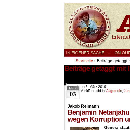
International
IN EIGENER SACHE
–
ON OU
Startseite
›
Beiträge getaggt 
Beiträge getaggt mit
4 Ergebnisse.
on
3. März 2019
März
Veröffentlicht In:
Allgemein
,
Jak
03
Jakob Reimann
Benjamin Netanjahu
wegen Korruption u
Generalstaat