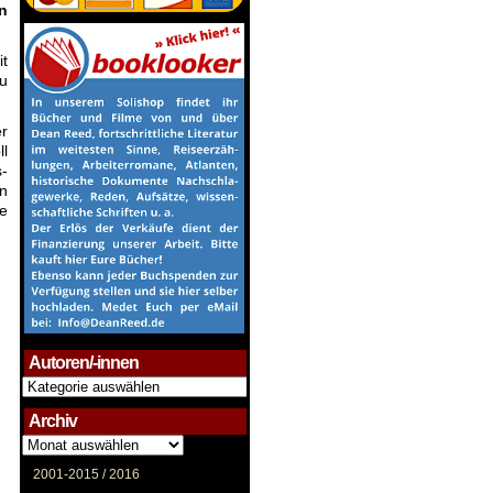
n
it
u
er
ll
-
n
ve
Autoren/-innen
Autoren/-
innen
Archiv
Archiv
2001-2015 /
2016