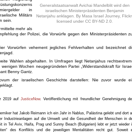
ungskonzerns
Generalstaatsanwalt Avichai Mandelblit wird den
miergelder in
israelischen Ministerpräsidenten Benjamin
aelische Militärs
Netanjahu anklagen. By Masa Israel Journey, Flickr
n sein.
licensed under CC BY-ND 2.0.
mittelte mehr als
pfehlung der Polizei, die Vorwürfe gegen den Ministerpräsidenten z
vier Vorwürfen vehement jegliches Fehlverhalten und bezeichnet d
enjagd.
sweite Wahlen abgehalten. In Umfragen liegt Netanjahus rechtsextre
or wenigen Wochen neugegründeten Partei „Widerstandskraft für Israe
nant Benny Gantz.
ovum der israelischen Geschichte darstellen: Nie zuvor wurde ei
eklagt.
ar 2019 auf
JusticeNow
. Veröffentlichung mit freundlicher Genehmigung d
hemiker hat Jakob Reimann ich ein Jahr in Nablus, Palästina gelebt und dort 
her Industrieanlagen auf die Umwelt und die Gesundheit der Menschen in d
t in Tel Aviv, Haifa, Prag und Sunny Beach (Bulgarien) lebt er jetzt wieder 
ten“ des Konflikts und die jeweiligen Mentalitäten recht gut. Soweit 