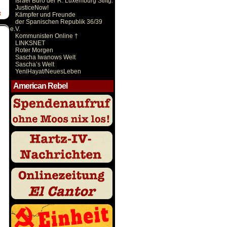
Israel Büro der R. Luxemburg Stiftg.
JusticeNow!
t
Kämpfer und Freunde
der Spanischen Republik 36/39
e.V.
Kommunisten Online †
LINKSNET
Roter Morgen
Sascha Iwanows Welt
Sascha’s Welt
YeniHayat/NeuesLeben
American Rebel