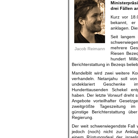
Ministerprä
drei Fällen a
Kurz vor 18.0
bekannt, er
anklagen. Die
Seit langem 
schwerwiegen
mehrere Ges
Jacob Reimann
Riesen Bezeq
hundert Mill
Berichterstattung in Bezeqs belieb
Mandelblit wird zwei weitere Ko
verhandeln. Netanjahu soll von
undeklariert Geschenke
Hunderttausenden Schekel en
haben. Der letzte Vorwurf dreht
Angebote vorteilhafter Gesetzge
zweitgrößte Tageszeitung i
günstige Berichterstattung übe
Regierung.
Der weit schwerwiegendste Fall 
jedoch (noch) nicht zur Ankla
einem Rüstungsdeal der israel