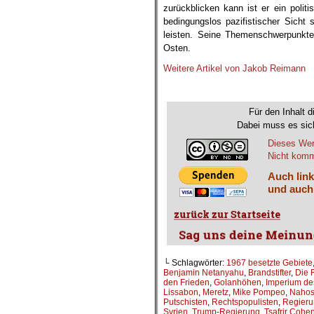
zurückblicken kann ist er ein poli
bedingungslos pazifistischer Sicht
leisten. Seine Themenschwerpunkte
Osten.
Weitere Artikel von Jakob Reimann
.
Für den Inhalt d
Dabei muss es sich
Dieses Wer
Nicht komme
Auch link
und auch
└ Schlagwörter:
1967 besetzte Gebiete
Benjamin Netanyahu
,
Brandstifter
,
Die F
den Frieden
,
Golanhöhen
,
Imperium de
Lissabon
,
Meretz
,
Mike Pompeo
,
Nahos
Putschisten
,
Rechtspopulisten
,
Regieru
Syrien
,
Trump-Regierung
,
Tsafrir Cohe