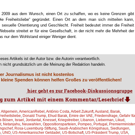
 2009 aus dem Wunsch, einen Ort zu schaffen, wo es keine Grenzen gibt
e Freiheitsliebe“ gegründet. Einen Ort an dem man sich mitteilen kann,
 sexuelle Orientierung und Geschlecht. Freiheit bedeutet immer die Freiheit
bseite streitet er für eine Gesellschaft, in der nicht mehr die Mehrheit der
nur dem Wohlstand einiger Weniger dient.
ieses Artikels ist der Autor bzw. die Autorin verantwortlich.
 nicht grundsätzlich um die Meinung der Redaktion handeln.
er Journalismus ist nicht kostenlos
 kleine Spenden können helfen Großes zu veröffentlichen!
,
Allgemein
,
AmericanRebel
,
António Costa
,
Arbeit Zukunft
,
Ausland
,
Barak
,
reiheitsliebe
,
Donald Trump
,
Ehud Barak
,
Emire der VAE
,
Friedensfrage
,
Gefahr fü
s Bösen
,
Israel
,
Jordantal
,
Knesset
,
Kriegstreiber
,
Libanon
,
Lieberman
,
Likud
,
t
,
Netanjahu
,
Neuwahlen
,
Oppositionsparteien
,
Pompeo
,
Portugal
,
Premierminister
ngschef
,
Rosa-Luxemburg-Stiftung
,
Saudi-Arabischen Königshaus
,
Siedlungen
,
n
,
UNO
,
US-Amerikanischer Geldadel
,
US-Botschaft
,
US-Präsident Trump
,
USA
,