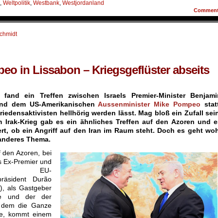
,
Weltpolitik
,
Westbank
,
Westjordanland
Commen
schmidt
peo in Lissabon – Kriegsgeflüster abseits
 fand ein Treffen zwischen Israels Premier-Minister Benjami
und dem US-Amerikanischen
Aussenminister Mike Pompeo
statt
riedensaktivisten hellhörig werden lässt. Mag bloß ein Zufall sei
 Irak-Krieg gab es ein ähnliches Treffen auf den Azoren und e
ert, ob ein Angriff auf den Iran im Raum steht. Doch es geht woh
 anderes Thema.
f den Azoren, bei
s Ex-Premier und
rer EU-
präsident Durão
), als Gastgeber
tte und der der
t dem die Ganze
de, kommt einem