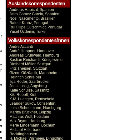
Auslandskorrespondenten
Andreas Habicht, Spanien
Jairo Gomez Garcia, Spanien
,
Noel Nascimento, Brasilien
Rainer Kranz, Portugal
Rui Filipe Gutschmidt, Portugal
Yücel Özdemir, Türkei
ur
Volkskorrespondenten/innen
Andre Accardi
ie
André Höppner, Hannover
Andreas Grünwald, Hamburg
Bastian Reichardt, Königswinter
Diethard Möller, Stuttgart
me
Fritz Theisen, Stuttgart
l“
Gizem Gözüacik, Mannheim
Heinrich Schreiber
Ilga Röder, Saarbrücken
n
Jens Lustig, Augsburg
Kalle Schulze, Sassnitz
Kiki Rebell, Kiel
K-M. Luettgen, Remscheid
Leander Sukov, Ochsenfurt
es
Luise Schoolmann, Hambgurg
Maritta Brückner, Leipzig
Matthias Wolf, Potsdam
an
Max Bryan, Hamburg
Merle Lindemann, Bochum
er
Michael Hillerband,
in
Recklinghausen
er
H. Michael Vilsmeier, Dingolfing