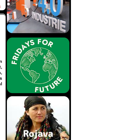
t
n
,
n,
s
l