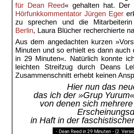
für Dean Reed
« gehalten hat. Der 
Hörfunkkommentator
Jürgen Eger
erk
zu sprechen und die Mitarbeiter
Berlin
, Laura Blücher
recherchierte
na
Aus dem angedachten kurzen »Vorst
Minuten und so erhielt es dann auch
in 29 Minuten«. Natürlich konnte ich
leichten Streifzug durch Deans 
Zusammenschnitt erhebt keinen Anspru
Hier nun das neu
das ich der »Grup Yurum
von denen sich mehrere 
Erscheinungs
in Haft in der faschistische
- Dean Reed in 29 Minuten - (2. Versi