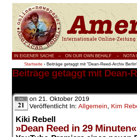
Internationale Onlinezeitung für Frieden
IN EIGENER SACHE
–
ON OUR OWN BEHALF –
NOTA
Startseite
›
Beiträge getaggt mit "Dean-Reed-Archiv Berlin
Beiträge getaggt mit Dean-R
1 Ergebnis.
on
21. Oktober 2019
Okt.
21
Veröffentlicht In:
Allgemein
,
Kim Rebe
Kiki Rebell
»Dean Reed in 29 Minuten«