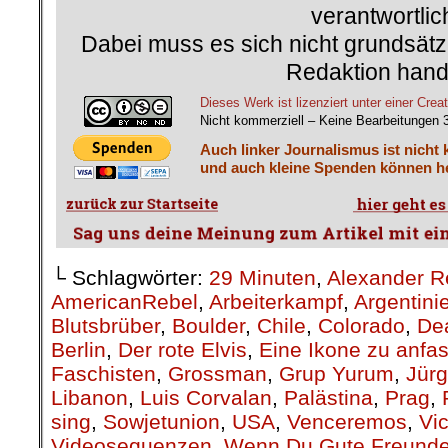
verantwortlic
Dabei muss es sich nicht grundsätz
Redaktion hand
Dieses Werk ist lizenziert unter einer C
Nicht kommerziell – Keine Bearbeitungen 
Auch linker Journalismus ist nicht 
und auch kleine Spenden können he
└ Schlagwörter:
29 Minuten
,
Alexander R
AmericanRebel
,
Arbeiterkampf
,
Argentini
Blutsbrüber
,
Boulder
,
Chile
,
Colorado
,
De
Berlin
,
Der rote Elvis
,
Eine Ikone zu anfa
Faschisten
,
Grossman
,
Grup Yurum
,
Jür
Libanon
,
Luis Corvalan
,
Palästina
,
Prag
,
sing
,
Sowjetunion
,
USA
,
Venceremos
,
Vi
Videosequenzen
,
Wenn Du Gute Freunde