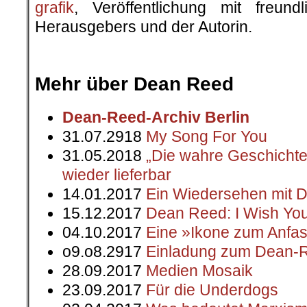
grafik
, Veröffentlichung mit freun
Herausgebers und der Autorin.
.
.
Mehr über Dean Reed
Dean-Reed-Archiv Berlin
31.07.2918
My Song For You
31.05.2018
„Die wahre Geschicht
wieder lieferbar
14.01.2017
Ein Wiedersehen mit 
15.12.2017
Dean Reed: I Wish Yo
04.10.2017
Eine »Ikone zum Anfa
o9.o8.2917
Einladung zum Dean-R
28.09.2017
Medien Mosaik
23.09.2017
Für die Underdogs