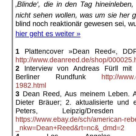
‚Blinde‘, die in den Tag hineinleben
nicht sehen wollen, was um sie her g
blind noch reaktionär gewesen sei, w
hier geht es weiter »
1
Plattencover »Dean Reed«, DD
http://www.deanreed.de/shop/000025.
2
Interview von Andreas Fürll mit
Berliner Rundfunk
http://www
1982.html
3
Dean Reed, Aus meinem Leben. A
Dieter Bräuer; 2. aktualisierte und e
Peters, Leipzig/Dres
https://www.ebay.de/sch/american-reb
_nkw=Dean+Reed&rt=nc&_dmd=2