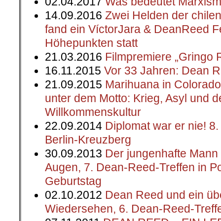
02.04.2017
Was bedeutet Marxismu
14.09.2016
Zwei Helden der chilen
fand ein VíctorJara & DeanReed Fes
Höhepunkten statt
21.03.2016
Filmpremiere „Gringo 
16.11.2015
Vor 33 Jahren: Dean R
21.09.2015
Marihuana in Colorado
unter dem Motto: Krieg, Asyl und 
Willkommenskultur
22.09.2014
Diplomat war er nie! 8
Berlin-Kreuzberg
30.09.2013
Der jungenhafte Mann 
Augen, 7. Dean-Reed-Treffen in P
Geburtstag
02.10.2012
Dean Reed und ein üb
Wiedersehen, 6. Dean-Reed-Treff