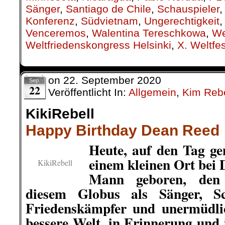
Sänger
,
Santiago de Chile
,
Schauspieler
Konferenz
,
Südvietnam
,
Ungerechtigkeit
Venceremos
,
Walentina Tereschkowa
,
We
Weltfriedenskongress Helsinki
,
X. Weltfe
on
22. September 2020
Sep.
22
Veröffentlicht In:
Allgemein
,
Kim Rebe
KikiRebell
Happy Birthday Dean Reed
Heute, auf den Tag ge
einem kleinen Ort bei 
KikiRebell
Mann geboren, den
diesem Globus als Sänger, Sch
Friedenskämpfer und unermüdli
bessere Welt, in Erinnerung und 