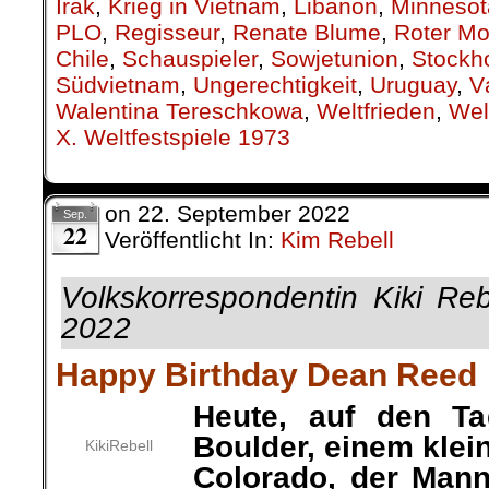
Irak
,
Krieg in Vietnam
,
Libanon
,
Minnesot
PLO
,
Regisseur
,
Renate Blume
,
Roter M
Chile
,
Schauspieler
,
Sowjetunion
,
Stockh
Südvietnam
,
Ungerechtigkeit
,
Uruguay
,
V
Walentina Tereschkowa
,
Weltfrieden
,
Wel
X. Weltfestspiele 1973
on
22. September 2022
Sep.
22
Veröffentlicht In:
Kim Rebell
Volkskorrespondentin Kiki Re
2022
Happy Birthday Dean Reed
Heute, auf den T
Boulder, einem klei
KikiRebell
Colorado, der Mann