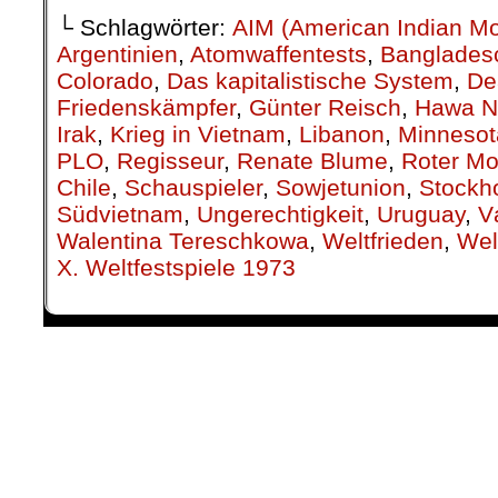
└ Schlagwörter:
AIM (American Indian M
Argentinien
,
Atomwaffentests
,
Banglades
Colorado
,
Das kapitalistische System
,
De
Friedenskämpfer
,
Günter Reisch
,
Hawa N
Irak
,
Krieg in Vietnam
,
Libanon
,
Minnesot
PLO
,
Regisseur
,
Renate Blume
,
Roter M
Chile
,
Schauspieler
,
Sowjetunion
,
Stockh
Südvietnam
,
Ungerechtigkeit
,
Uruguay
,
V
Walentina Tereschkowa
,
Weltfrieden
,
Wel
X. Weltfestspiele 1973