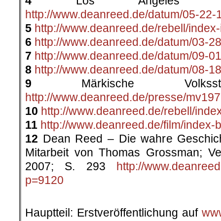
4
Los Angeles Time
http://www.deanreed.de/datum/05-22-
5
http://www.deanreed.de/rebell/index-i
6
http://www.deanreed.de/datum/03-28
7
http://www.deanreed.de/datum/09-01
8
http://www.deanreed.de/datum/08-18
9
Märkische Volkssti
http://www.deanreed.de/presse/mv197
10
http://www.deanreed.de/rebell/inde
11
http://www.deanreed.de/film/index-
12
Dean Reed – Die wahre Geschicht
Mitarbeit von Thomas Grossman; Ve
2007; S. 293
http://www.deanree
p=9120
.
Hauptteil: Erstveröffentlichung auf
www.