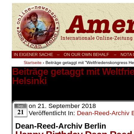
Internationale Onlinezeitung für Frieden
IN EIGENER SACHE
–
ON OUR OWN BEHALF –
NOTA
Startseite
›
Beiträge getaggt mit "Weltfriedenskongress Hel
Beiträge getaggt mit Weltfr
Helsinki
3 Ergebnisse.
on
21. September 2018
Sep.
21
Veröffentlicht In:
Dean-Reed-Archiv B
Dean-Reed-Archiv Berlin