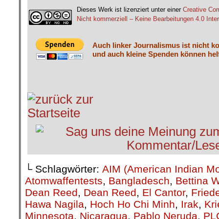
Dieses Werk ist lizenziert unter einer
Creative C
Nicht kommerziell – Keine Bearbeitungen 4.0 Inter
Auch linker Journalismus ist nicht k
und auch kleine Spenden können helf
└ Schlagwörter:
AIM (American Indian M
Atomwaffentests
,
Bangladesch
,
Bettina 
Dean Reed
,
Dean Reed
,
El Cantor
,
Fried
Hawa Nagila
,
Hoch Ho Chi Minh
,
Irak
,
Kri
Minnesota
,
Nicaragua
,
Pablo Neruda
,
PL