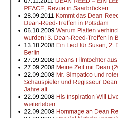
07.11.2011
DEAN REED – EIN L
PEACE, Revue in Saarbrücken
28.09.2011
Kommt das Dean-Reed-T
Dean-Reed-Treffen in Potsdam
06.10.2009
Warum Platten verhinde
wurden! 3. Dean-Reed-Treffen in B
13.10.2008
Ein Lied für Susan, 2.
Berlin
27.09.2008
Deans Filmtochter aus 
27.09.2008
Meine Zeit mit Dean (
22.09.2008
Mr. Simpatico und rote
Schauspieler und Regisseur Dean
Jahre alt
22.09.2008
His Inspiration Will Li
weiterleben
22.09.2008
Hommage an Dean R