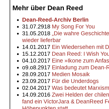
.
Mehr über Dean Reed
Dean-Reed-Archiv Berlin
31.07.2918
My Song For You
31.05.2018
„Die wahre Geschicht
wieder lieferbar
14.01.2017
Ein Wiedersehen mit 
15.12.2017
Dean Reed: I Wish Yo
04.10.2017
Eine »Ikone zum Anfa
o9.o8.2917
Einladung zum Dean-R
28.09.2017
Medien Mosaik
23.09.2017
Für die Underdogs
02.04.2017
Was bedeutet Marxismu
14.09.2016
Zwei Helden der chilen
fand ein VíctorJara & DeanReed Fes
Höhepunkten statt