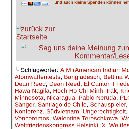
und auch kleine Spenden können helf
└ Schlagwörter:
AIM (American Indian M
Atomwaffentests
,
Bangladesch
,
Bettina 
Dean Reed
,
Dean Reed
,
El Cantor
,
Fried
Hawa Nagila
,
Hoch Ho Chi Minh
,
Irak
,
Kri
Minnesota
,
Nicaragua
,
Pablo Neruda
,
PL
Sänger
,
Santiago de Chile
,
Schauspieler
Konferenz
,
Südvietnam
,
Ungerechtigkeit
Venceremos
,
Walentina Tereschkowa
,
We
Weltfriedenskongress Helsinki
,
X. Weltfe