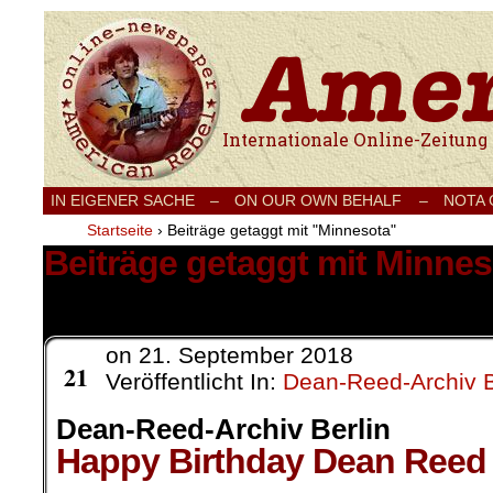
Internationale Onlinezeitung für Frieden
IN EIGENER SACHE
–
ON OUR OWN BEHALF –
NOTA
Startseite
›
Beiträge getaggt mit "Minnesota"
Beiträge getaggt mit Minnes
3 Ergebnisse.
on
21. September 2018
Sep.
21
Veröffentlicht In:
Dean-Reed-Archiv B
Dean-Reed-Archiv Berlin
Happy Birthday Dean Reed