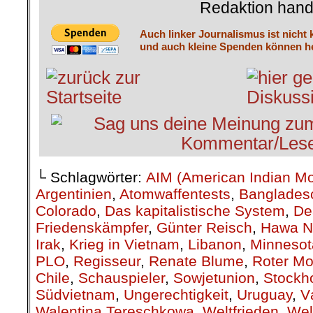
Redaktion hand
Auch linker Journalismus ist nicht 
und auch kleine Spenden können he
└ Schlagwörter:
AIM (American Indian M
Argentinien
,
Atomwaffentests
,
Banglades
Colorado
,
Das kapitalistische System
,
De
Friedenskämpfer
,
Günter Reisch
,
Hawa N
Irak
,
Krieg in Vietnam
,
Libanon
,
Minnesot
PLO
,
Regisseur
,
Renate Blume
,
Roter M
Chile
,
Schauspieler
,
Sowjetunion
,
Stockh
Südvietnam
,
Ungerechtigkeit
,
Uruguay
,
V
Walentina Tereschkowa
,
Weltfrieden
,
Wel