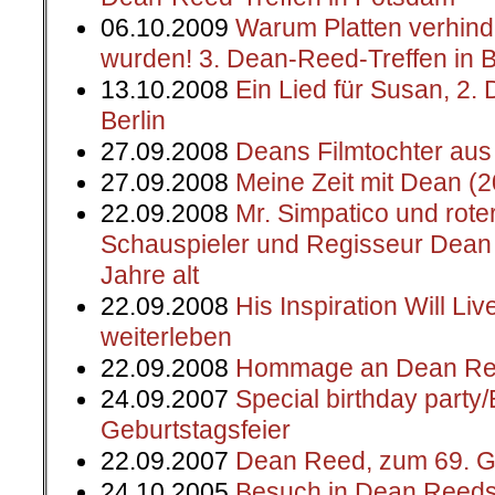
06.10.2009
Warum Platten verhinde
wurden! 3. Dean-Reed-Treffen in B
13.10.2008
Ein Lied für Susan, 2.
Berlin
27.09.2008
Deans Filmtochter aus 
27.09.2008
Meine Zeit mit Dean (
22.09.2008
Mr. Simpatico und rote
Schauspieler und Regisseur Dean
Jahre alt
22.09.2008
His Inspiration Will Li
weiterleben
22.09.2008
Hommage an Dean R
24.09.2007
Special birthday part
Geburtstagsfeier
22.09.2007
Dean Reed, zum 69. G
24.10.2005
Besuch in Dean Reeds