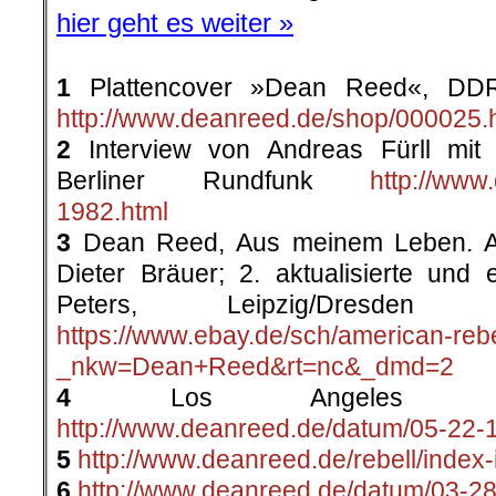
hier geht es weiter »
1
Plattencover »Dean Reed«, DD
http://www.deanreed.de/shop/000025.
2
Interview von Andreas Fürll mit
Berliner Rundfunk
http://www
1982.html
3
Dean Reed, Aus meinem Leben. A
Dieter Bräuer; 2. aktualisierte und e
Peters, Leipzig/Dres
https://www.ebay.de/sch/american-reb
_nkw=Dean+Reed&rt=nc&_dmd=2
4
Los Angeles Time
http://www.deanreed.de/datum/05-22-
5
http://www.deanreed.de/rebell/index-i
6
http://www.deanreed.de/datum/03-28