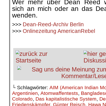
Wer mehr über Dean Reed w
sich an mich oder an das Dea
wenden.
>>>
Dean-Reed-Archiv Berlin
>>>
Onlinezeitung AmericanRebel
.
└ Schlagwörter:
AIM (American Indian M
Argentinien
,
Atomwaffentests
,
Banglades
Colorado
,
Das kapitalistische System
,
De
Friedenskämpfer
,
Günter Reisch
,
Hawa N