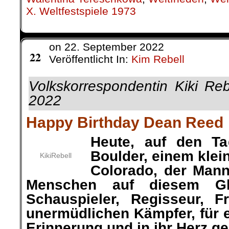
X. Weltfestspiele 1973
on
22. September 2022
Sep.
22
Veröffentlicht In:
Kim Rebell
Volkskorrespondentin Kiki Re
2022
Happy Birthday Dean Reed
Heute, auf den T
Boulder, einem klei
KikiRebell
Colorado, der Mann
Menschen auf diesem Gl
Schauspieler, Regisseur, F
unermüdlichen Kämpfer, für e
Erinnerung und in ihr Herz g