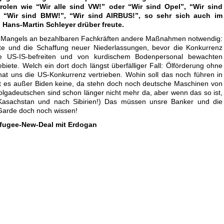
arolen wie “Wir alle sind VW!” oder “Wir sind Opel”, “Wir sind
 “Wir sind BMW!”, “Wir sind AIRBUS!”, so sehr sich auch im
Hans-Martin Schleyer drüber freute.
s Mangels an bezahlbaren Fachkräften andere Maßnahmen notwendig:
orte und die Schaffung neuer Niederlassungen, bevor die Konkurrenz
ie US-IS-befreiten und von kurdischem Bodenpersonal bewachten
iete. Welch ein dort doch längst überfälliger Fall: Ölförderung ohne
hat uns die US-Konkurrenz vertrieben. Wohin soll das noch führen in
bt es außer Biden keine, da stehn doch noch deutsche Maschinen von
lgadeutschen sind schon länger nicht mehr da, aber wenn das so ist,
 Kasachstan und nach Sibirien!) Das müssen unsre Banker und die
 Garde doch noch wissen!
efugee-New-Deal mit Erdogan