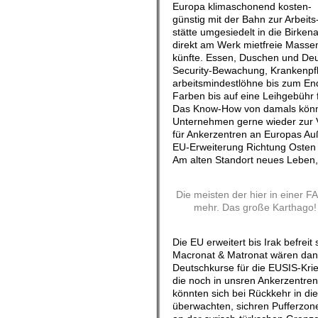
Europa klimaschonend kosten-
günstig mit der Bahn zur Arbeits
stätte umgesiedelt in die Birken
direkt am Werk mietfreie Masse
künfte. Essen, Duschen und De
Security-Bewachung, Krankenpfl
arbeitsmindestlöhne bis zum End
Farben bis auf eine Leihgebühr 
Das Know-How von damals könn
Unternehmen gerne wieder zur V
für Ankerzentren an Europas A
EU-Erweiterung Richtung Osten 
Am alten Standort neues Leben,
Die meisten der hier in einer F
mehr. Das große Karthago! 
Die EU erweitert bis Irak befreit
Macronat & Matronat wären dan
Deutschkurse für die EUSIS-Krie
die noch in unsren Ankerzentre
könnten sich bei Rückkehr in di
überwachten, sichren Pufferzon