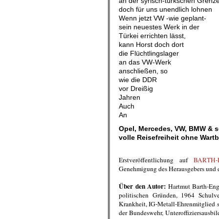
an der syrisch-türkschen Grenz
doch für uns unendlich lohnen
Wenn jetzt VW -wie geplant-
sein neuestes Werk in der
Türkei errichten lässt,
kann Horst doch dort
die Flüchtlingslager
an das VW-Werk
anschließen, so
wie die DDR
vor Dreißig
Jahren
Auch
An
Opel, Mercedes, VW, BMW & 
volle Reisefreiheit ohne Wart
.
Erstveröffentlichung auf
BARTH-E
Genehmigung des Herausgebers und d
.
Über den Autor:
Hartmut Barth-Enge
politischen Gründen, 1964 Schulve
Krankheit, IG-Metall-Ehrenmitglied se
der Bundeswehr, Unteroffiziersausb