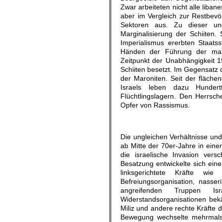
Zwar arbeiteten nicht alle liban
aber im Vergleich zur Restbev
Sektoren aus. Zu dieser ung
Marginalisierung der Schiiten. 
Imperialismus ererbten Staatss
Händen der Führung der maro
Zeitpunkt der Unabhängigkeit 1
Schiiten besetzt. Im Gegensatz
der Maroniten. Seit der fläch
Israels leben dazu Hundertt
Flüchtlingslagern. Den Herrsc
Opfer von Rassismus.
.
Die ungleichen Verhältnisse un
ab Mitte der 70er-Jahre in eine
die israelische Invasion vers
Besatzung entwickelte sich eine
linksgerichtete Kräfte wie
Befreiungsorganisation, nasse
angreifenden Truppen I
Widerstandsorganisationen bek
Miliz und andere rechte Kräfte d
Bewegung wechselte mehrmals d