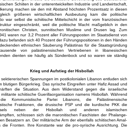
esischen Schiiten in der unterentwickelten Industrie und Landwirtschaft,
ölkerung machen sie den mit Abstand höchsten Prozentsatz in diesen
leich größeren wirtschaftlichen Ausbeutung kam die politische
So war selbst die schiitische Mittelschicht in der vom französischen
truktur eingeschränkt, weil die politische Macht maßgeblich in den
nitischen Christen, sunnitischen Muslime und Drusen lag. Zum
941 waren nur 3,2 Prozent aller Führungsposten im Staatsdienst von
 dazu befanden sich 40 Prozent der Führungspositionen in den Händen
endeckenden ethnischen Säuberung Palästinas für die Staatsgründung
ausende von palästinensischen Vertriebenen in libanesischen
henden dienten sie häufig als Sündenbock und so waren sie ständig
Krieg und Aufstieg der Hisbollah
d sektiererischen Spannungen im postkolonialen Libanon entluden sich
m blutigen Bürgerkrieg. Das syrische Eingreifen unter Hafiz Assad und
chärften die Situation. Aus dem Widerstand gegen die israelische
 militante schiitische Guerillaorganisation namens Hisbollah. Während
 die Kommunistische Partei Libanons, die Palästinensische
ristische Fraktionen, die drusische PSP und die kurdische PKK die
sraels neben der Hisbollah und anderen islamischen
ämpften, schlossen sich die maronitischen Faschisten der Phalange-
en Besatzern an. Der militärische Arm der ebenfalls schiitischen Amal-
ie Fronten. Ihre Konstante war die pro-syrische Ausrichtung. Die