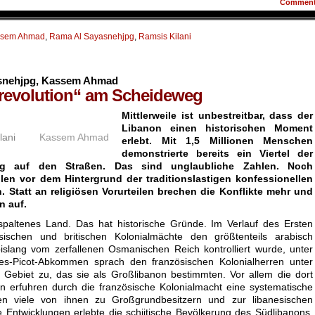
Commen
ssem Ahmad
,
Rama Al Sayasnehjpg
,
Ramsis Kilani
snehjpg,
Kassem Ahmad
revolution“ am Scheideweg
Mittlerweile ist unbestreitbar, dass der
Libanon einen historischen Moment
lani
Kassem Ahmad
erlebt. Mit 1,5 Millionen Menschen
demonstrierte bereits ein Viertel der
ng auf den Straßen. Das sind unglaubliche Zahlen. Noch
len vor dem Hintergrund der traditionslastigen konfessionellen
 Statt an religiösen Vorurteilen brechen die Konflikte mehr und
n auf.
espaltenes Land. Das hat historische Gründe. Im Verlauf des Ersten
ösischen und britischen Kolonialmächte den größtenteils arabisch
bislang vom zerfallenen Osmanischen Reich kontrolliert wurde, unter
es-Picot-Abkommen sprach den französischen Kolonialherren unter
 Gebiet zu, das sie als Großlibanon bestimmten. Vor allem die dort
n erfuhren durch die französische Kolonialmacht eine systematische
en viele von ihnen zu Großgrundbesitzern und zur libanesischen
e Entwicklungen erlebte die schiitische Bevölkerung des Südlibanons.