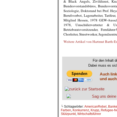
& Black Angels, Zivildienst, Knast
Bundesvorstandsbüros, Bundesvorsta
Soziologie, Doktorand bei Prof. Hey
Berufsverbot, Lagerarbeiter, Tarifeu
Mitglied Hessen, 1978 GEW-Ausschl
1978, Umschülervertreter & Umsc
Betriebsratsvorsitzender, Fernfahre
Chorleiter, Streetworker, Jugendzentr
Weitere Artikel von Hartmut Barth-E
.
Für den Inhalt d
Dabei muss es sich
Auch link
und auch
└ Schlagwörter:
AmericanRebel
,
Banke
Farben
,
Konkurrenz
,
Krupp
,
Refugee-N
Stützpunkt
,
Wirtschaftsführer