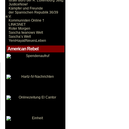
Israel Büro der R. Luxemburg Stiftg.
JusticeNow!
Kämpfer und Freunde
der Spanischen Republik 36/39
e.V.
Kommunisten Online †
LINKSNET
Roter Morgen
Sascha Iwanows Welt
Sascha’s Welt
YeniHayat/NeuesLeben
American Rebel