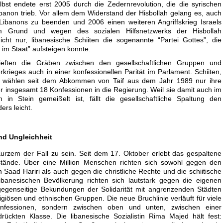
elbst endete erst 2005 durch die Zedernrevolution, die die syrischen
banon trieb. Vor allem dem Widerstand der Hisbollah gelang es, auch
 Libanons zu beenden und 2006 einen weiteren Angriffskrieg Israels
m Grund und wegen des sozialen Hilfsnetzwerks der Hisbollah
icht nur, libanesische Schiiten die sogenannte “Partei Gottes”, die
im Staat” aufsteigen konnte.
ieften die Gräben zwischen den gesellschaftlichen Gruppen und
ieges auch in einer konfessionellen Parität im Parlament. Schiiten,
n wählen seit dem Abkommen von Taif aus dem Jahr 1989 nur ihre
der insgesamt 18 Konfessionen in die Regierung. Weil sie damit auch im
men in Stein gemeißelt ist, fällt die gesellschaftliche Spaltung den
rs leicht.
nd Ungleichheit
urzem der Fall zu sein. Seit dem 17. Oktober erlebt das gespaltene
tände. Über eine Million Menschen richten sich sowohl gegen den
 Saad Hariri als auch gegen die christliche Rechte und die schiitische
libanesischen Bevölkerung richten sich lautstark gegen die eigenen
gegenseitige Bekundungen der Solidarität mit angrenzenden Städten
igiösen und ethnischen Gruppen. Die neue Bruchlinie verläuft für viele
nfessionen, sondern zwischen oben und unten, zwischen einer
rückten Klasse. Die libanesische Sozialistin Rima Majed hält fest: