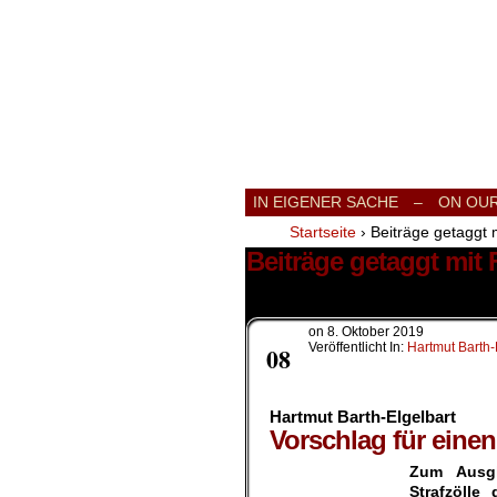
International
IN EIGENER SACHE
–
ON OU
Startseite
›
Beiträge getaggt m
Beiträge getaggt mit 
2 Ergebnisse.
on
8. Oktober 2019
Okt.
Veröffentlicht In:
Hartmut Barth-
08
Hartmut Barth-Elgelbart
Vorschlag für eine
Zum Ausgl
Strafzöll