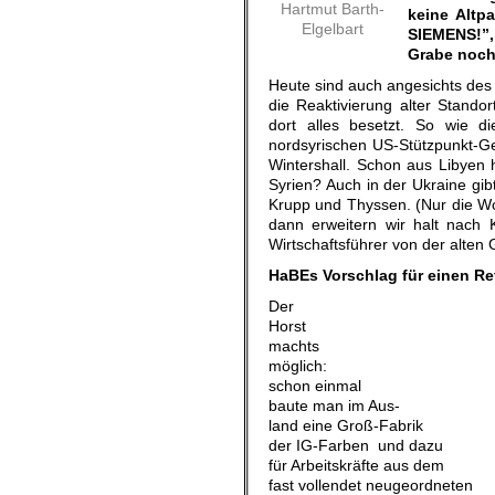
Hartmut Barth-
keine Altp
Elgelbart
SIEMENS!”,
Grabe noch 
Heute sind auch angesichts de
die Reaktivierung alter Stand
dort alles besetzt. So wie d
nordsyrischen US-Stützpunkt-Geb
Wintershall. Schon aus Libyen 
Syrien? Auch in der Ukraine gi
Krupp und Thyssen. (Nur die Wo
dann erweitern wir halt nach
Wirtschaftsführer von der alten
HaBEs Vorschlag für einen R
Der
Horst
machts
möglich:
schon einmal
baute man im Aus-
land eine Groß-Fabrik
der IG-Farben und dazu
für Arbeitskräfte aus dem
fast vollendet neugeordneten