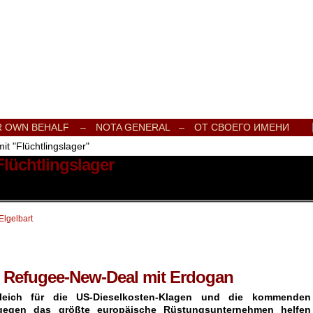
e Onlinezeitung für Frieden, Humanismus, Völkerverständigung und Kul
R OWN BEHALF –
NOTA GENERAL –
ОТ СВОЕГО ИМЕНИ
it "Flüchtlingslager"
Flüchtlingslager
Elgelbart
n Refugee-New-Deal mit Erdogan
eich für die US-Dieselkosten-Klagen und die kommenden
e gegen das größte europäische Rüstungsunternehmen helfen