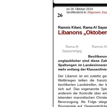
on
26. Oktober 2019
Okt.
Veröffentlicht In:
Allgemein
,
Ka
26
Ramsis Kilani, Rama Al Saya
Libanons „Oktober
Rama Al
Ramsis Ki
Sayasnehjpg
Bevölkeru
unglaublicher sind diese Zah
Spaltungen im Landesinneren.
mehr entlang der Klassenlinie
Der Libanon ist ein zutiefst g
Weltkrieges teilten die franz
bevölkerten Landstreifen, der 
sich auf. Das sogenannte Syk
anderem die Kontrolle über ein
lebenden maronitischen Christe
Bevorzugung. Als Folge stieg
Bourgeoisie auf. Gegensätzlich