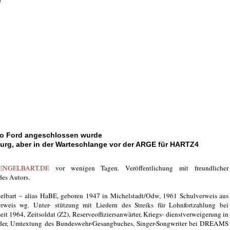
e
so Ford angeschlossen wurde
burg, aber in der Warteschlange vor der ARGE für HARTZ4
NGELBART.DE
vor wenigen Tagen. Veröffentlichung mit freundlicher
es Autors.
lbart – alias HaBE, geboren 1947 in Michelstadt/Odw, 1961 Schulverweis aus
rweis wg. Unter- stützung mit Liedern des Streiks für Lohnfortzahlung bei
it 1964, Zeitsoldat (Z2), Reserveoffiziersanwärter, Kriegs- dienstverweigerung in
ilder, Umtextung des Bundeswehr-Gesangbuches, Singer-Songwriter bei DREAMS