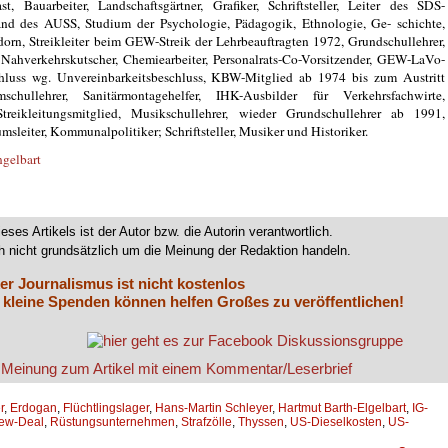
, Bauarbeiter, Landschaftsgärtner, Grafiker, Schriftsteller, Leiter des SDS-
nd des AUSS, Studium der Psychologie, Pädagogik, Ethnologie, Ge- schichte,
dorn, Streikleiter beim GEW-Streik der Lehrbeauftragten 1972, Grundschullehrer,
r, Nahverkehrskutscher, Chemiearbeiter, Personalrats-Co-Vorsitzender, GEW-LaVo-
uss wg. Unvereinbarkeitsbeschluss, KBW-Mitglied ab 1974 bis zum Austritt
hullehrer, Sanitärmontagehelfer, IHK-Ausbilder für Verkehrsfachwirte,
r-Streikleitungsmitglied, Musikschullehrer, wieder Grundschullehrer ab 1991,
umsleiter, Kommunalpolitiker; Schriftsteller, Musiker und Historiker.
ngelbart
ieses Artikels ist der Autor bzw. die Autorin verantwortlich.
 nicht grundsätzlich um die Meinung der Redaktion handeln.
er Journalismus ist nicht kostenlos
 kleine Spenden können helfen Großes zu veröffentlichen!
r
,
Erdogan
,
Flüchtlingslager
,
Hans-Martin Schleyer
,
Hartmut Barth-Elgelbart
,
IG-
ew-Deal
,
Rüstungsunternehmen
,
Strafzölle
,
Thyssen
,
US-Dieselkosten
,
US-