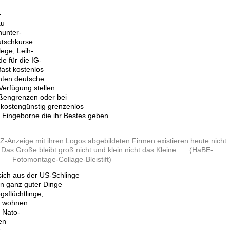
-
au
nunter-
utschkurse
ege, Leih-
e für die IG-
fast kostenlos
ten deutsche
erfügung stellen
ußengrenzen oder bei
kostengünstig grenzenlos
 Eingeborne die ihr Bestes geben ….
AZ-Anzeige mit ihren Logos abgebildeten Firmen existieren heute nicht
Das Große bleibt groß nicht und klein nicht das Kleine …. (HaBE-
Fotomontage-Collage-Bleistift)
 sich aus der US-Schlinge
n ganz guter Dinge
gsflüchtlinge,
n wohnen
e Nato-
en