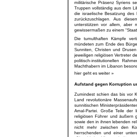
militärische Präsenz Syriens s
Truppen vollständig aus dem Li
die israelische Besatzung des
zurückzuschlagen. Aus diese
unterstützen vor allem, aber n
gewissermaßen zu einem “Staat 
Die tumulthaften Kämpfe vert
mündeten zum Ende des Bürgerkr
Sunniten, Christen und Druse
jeweiligen religiösen Vertreter 
politisch-institutionellen Rah
Machthabern im Libanon besonde
hier geht es weiter »
Aufstand gegen Korruption u
Zumindest schien das bis vor K
Land revolutionäre Massenaufs
sunnitischen Ministerpräsidenten
Amal-Partei. Große Teile der 
religiösen Führer und äußern 
sowie den in ihnen lebenden rel
nicht mehr zwischen den Ko
herrschenden und einer unterd