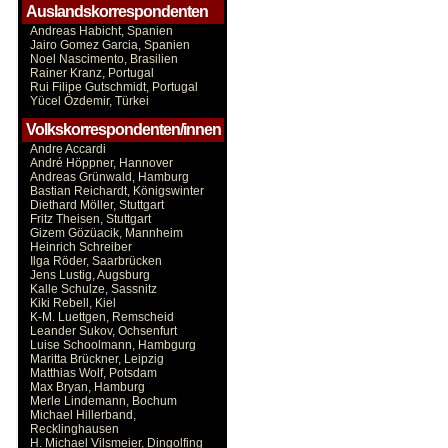
Auslandskorrespondenten
Andreas Habicht, Spanien
Jairo Gomez Garcia, Spanien
Noel Nascimento, Brasilien
Rainer Kranz, Portugal
Rui Filipe Gutschmidt, Portugal
Yücel Özdemir, Türkei
Volkskorrespondenten/innen
Andre Accardi
André Höppner, Hannover
Andreas Grünwald, Hamburg
Bastian Reichardt, Königswinter
Diethard Möller, Stuttgart
Fritz Theisen, Stuttgart
Gizem Gözüacik, Mannheim
Heinrich Schreiber
Ilga Röder, Saarbrücken
Jens Lustig, Augsburg
Kalle Schulze, Sassnitz
Kiki Rebell, Kiel
K-M. Luettgen, Remscheid
Leander Sukov, Ochsenfurt
Luise Schoolmann, Hambgurg
Maritta Brückner, Leipzig
Matthias Wolf, Potsdam
Max Bryan, Hamburg
Merle Lindemann, Bochum
Michael Hillerband,
Recklinghausen
H. Michael Vilsmeier, Dingolfing