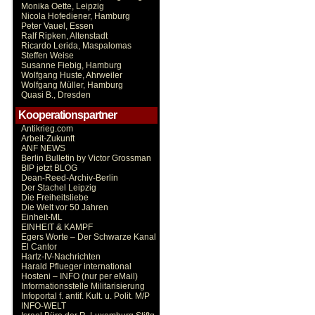
Monika Oette, Leipzig
Nicola Hofediener, Hamburg
Peter Vauel, Essen
Ralf Ripken, Altenstadt
Ricardo Lerida, Maspalomas
Steffen Weise
Susanne Fiebig, Hamburg
Wolfgang Huste, Ahrweiler
Wolfgang Müller, Hamburg
Quasi B., Dresden
Kooperationspartner
Antikrieg.com
Arbeit-Zukunft
ANF NEWS
Berlin Bulletin by Victor Grossman
BIP jetzt BLOG
Dean-Reed-Archiv-Berlin
Der Stachel Leipzig
Die Freiheitsliebe
Die Welt vor 50 Jahren
Einheit-ML
EINHEIT & KAMPF
Egers Worte – Der Schwarze Kanal
El Cantor
Hartz-IV-Nachrichten
Harald Pflueger international
Hosteni – INFO (nur per eMail)
Informationsstelle Militarisierung
Infoportal f. antif. Kult. u. Polit. M/P
INFO-WELT