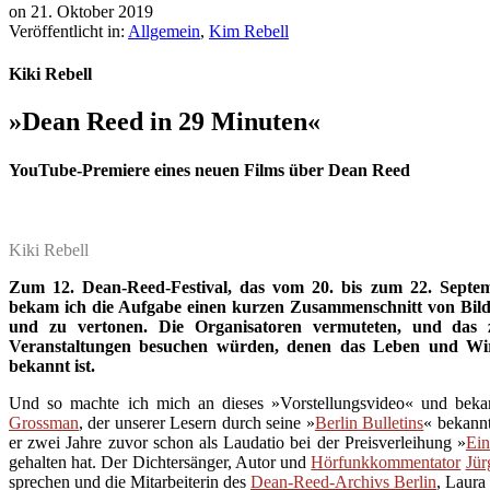
on
21. Oktober 2019
Veröffentlicht in:
Allgemein
,
Kim Rebell
Kiki Rebell
»Dean Reed in 29 Minuten«
YouTube-Premiere eines neuen Films über Dean Reed
Kiki Rebell
Zum 12. Dean-Reed-Festival, das vom 20. bis zum 22. Septembe
bekam ich die Aufgabe einen kurzen Zusammenschnitt von Bild
und zu vertonen. Die Organisatoren vermuteten, und das z
Veranstaltungen besuchen würden, denen das Leben und Wi
bekannt ist.
Und so machte ich mich an dieses »Vorstellungsvideo« und bekam
Grossman
, der unserer Lesern durch seine »
Berlin Bulletins
« bekannt
er zwei Jahre zuvor schon als Laudatio bei der Preisverleihung »
Ein
gehalten hat. Der Dichtersänger, Autor und
Hörfunkkommentator
Jür
sprechen und die Mitarbeiterin des
Dean-Reed-Archivs Berlin
, Laura