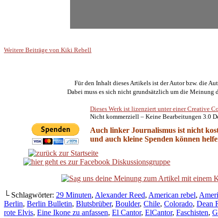
.
Weitere Beiträge von Kiki Rebell
.
Für den Inhalt dieses Artikels ist der Autor bzw. die Au
Dabei muss es sich nicht grundsätzlich um die Meinung 
Dieses Werk ist lizenziert unter einer Creati
Nicht kommerziell – Keine Bearbeitungen 3.0 D
Auch linker Journalismus ist nicht kos
und auch kleine Spenden können helfen
└ Schlagwörter:
29 Minuten
,
Alexander Reed
,
American rebel
,
Ameri
Berlin
,
Berlin Bulletin
,
Blutsbrüber
,
Boulder
,
Chile
,
Colorado
,
Dean 
rote Elvis
,
Eine Ikone zu anfassen
,
El Cantor
,
ElCantor
,
Faschisten
,
G