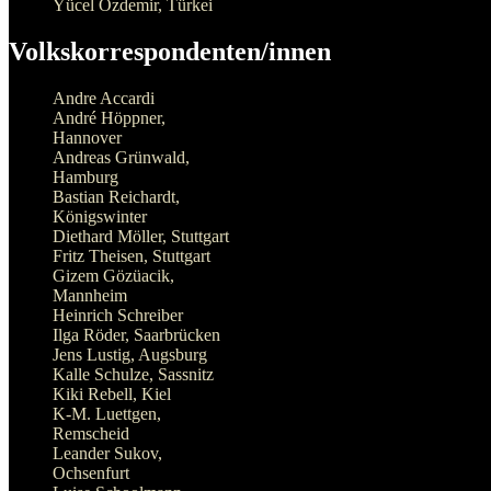
Yücel Özdemir, Türkei
Volkskorrespondenten/innen
Andre Accardi
André Höppner,
Hannover
Andreas Grünwald,
Hamburg
Bastian Reichardt,
Königswinter
Diethard Möller, Stuttgart
Fritz Theisen, Stuttgart
Gizem Gözüacik,
Mannheim
Heinrich Schreiber
Ilga Röder, Saarbrücken
Jens Lustig, Augsburg
Kalle Schulze, Sassnitz
Kiki Rebell, Kiel
K-M. Luettgen,
Remscheid
Leander Sukov,
Ochsenfurt