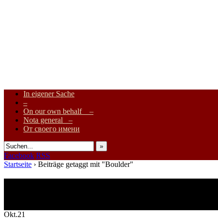
In eigener Sache
–
Internationale Onlinezeitung für Frieden, Humanismus, Völkerverstä
On our own behalf –
Nota general –
От своего имени
»
Facebook
RSS
Startseite
›
Beiträge getaggt mit "Boulder"
Beiträge getaggt mit Boulder
1 Ergebnis.
Okt.
21