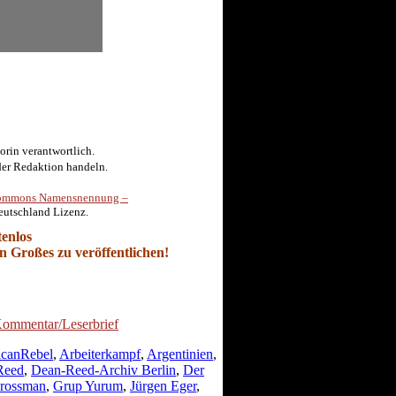
torin verantwortlich.
der Redaktion handeln.
ve Commons Namensnennung –
eutschland Lizenz.
tenlos
 Großes zu veröffentlichen!
canRebel
,
Arbeiterkampf
,
Argentinien
,
Reed
,
Dean-Reed-Archiv Berlin
,
Der
rossman
,
Grup Yurum
,
Jürgen Eger
,