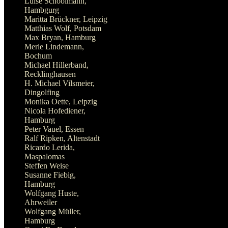
Luise Schoolmann,
Hambgurg
Maritta Brückner, Leipzig
Matthias Wolf, Potsdam
Max Bryan, Hamburg
Merle Lindemann,
Bochum
Michael Hillerband,
Recklinghausen
H. Michael Vilsmeier,
Dingolfing
Monika Oette, Leipzig
Nicola Hofediener,
Hamburg
Peter Vauel, Essen
Ralf Ripken, Altenstadt
Ricardo Lerida,
Maspalomas
Steffen Weise
Susanne Fiebig,
Hamburg
Wolfgang Huste,
Ahrweiler
Wolfgang Müller,
Hamburg