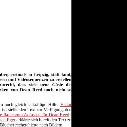
r, erstmals in Leipzig, statt fand,
ern und Videosequenzen zu erstellen
urecht, dass viele neue Gäste die
rken von Dean Reed noch nicht so
 auch gleich tatkräftige Hilfe.
Victor
 ist, stellte den Text zur Verfügung, den
e Ikone zum Anfassen für Dean Reed
«
gen Eger
erklärte sich bereit den Text zu
 Blücher
recherchierte
nach Bildern.