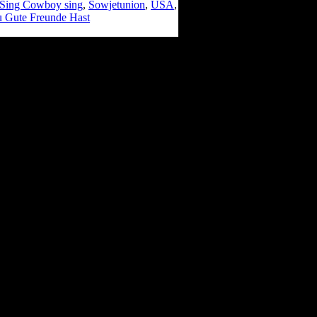
Sing Cowboy sing
,
Sowjetunion
,
USA
,
 Gute Freunde Hast