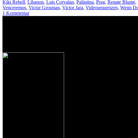
Kiki Rebell
,
Libanon
,
Luis Corvalan
,
Palästina
,
Prag
,
Renate Blume
,
Venceremos
,
Victor Grosman
,
Victor Jara
,
Videosequenzen
,
Wenn Du
1
Kommentar
.