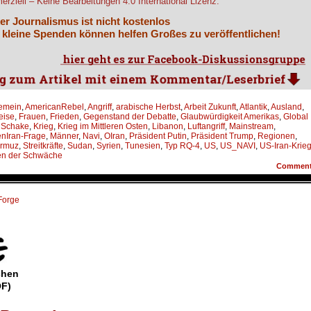
rziell – Keine Bearbeitungen 4.0 International Lizenz.
er Journalismus ist nicht kostenlos
 kleine Spenden können helfen Großes zu veröffentlichen!
gemein
,
AmericanRebel
,
Angriff
,
arabische Herbst
,
Arbeit Zukunft
,
Atlantik
,
Ausland
,
eise
,
Frauen
,
Frieden
,
Gegenstand der Debatte
,
Glaubwürdigkeit Amerikas
,
Global
 Schake
,
Krieg
,
Krieg im Mittleren Osten
,
Libanon
,
Luftangriff
,
Mainstream
,
nIran-Frage
,
Männer
,
Navi
,
OIran
,
Präsident Putin
,
Präsident Trump
,
Regionen
,
ormuz
,
Streitkräfte
,
Sudan
,
Syrien
,
Tunesien
,
Typ RQ-4
,
US
,
US_NAVI
,
US-Iran-Krie
en der Schwäche
Commen
Forge
chen
OF)