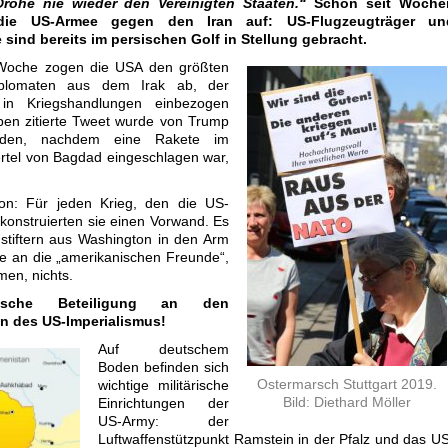
Drohe nie wieder den Vereinigten Staaten.“
Schon seit Woche
 die US-Armee gegen den Iran auf: US-Flugzeugträger un
 sind bereits im persischen Golf in Stellung gebracht.
Woche zogen die USA den größten
Diplomaten aus dem Irak ab, der
 in Kriegshandlungen einbezogen
ben zitierte Tweet wurde von Trump
nden, nachdem eine Rakete im
rtel von Bagdad eingeschlagen war,
n: Für jeden Krieg, den die US-
konstruierten sie einen Vorwand. Es
dstiftern aus Washington in den Arm
le an die „amerikanischen Freunde“,
men, nichts.
tsche Beteiligung an den
en des US-Imperialismus!
Auf deutschem
Boden befinden sich
Ostermarsch Stuttgart 2019.
wichtige militärische
Bild: Diethard Möller
Einrichtungen der
US-Army: der
Luftwaffenstützpunkt Ramstein in der Pfalz und das U