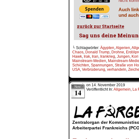
Nicht komme
Auch link
und auch
└ Schlagwörter:
Ägypten
,
Algerien
,
All
Chaos
,
Donald Trump
,
Drohne
,
Erdölpr
Hawk
,
Irak
,
Iran
,
Irankrieg
,
Jungen
,
Kori
Mainstream-Medien
,
Mainstream-Medie
Schichten
,
Spannungen
,
Straße von H
USA
,
Verbrüderung
,
verhandeln
,
Zeich
on
14. November 2019
Nov.
Veröffentlicht In:
Allgemein
,
La 
14
.
Zentralorgan der Kommunistis
Arbeiterpartei Frankreichs (PC
.