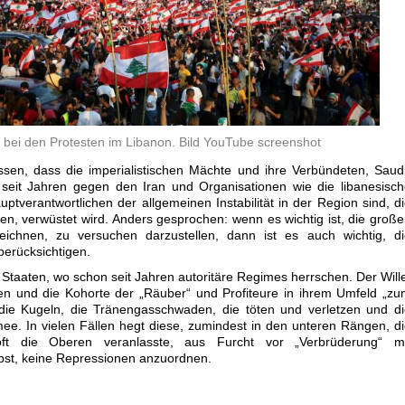
e bei den Protesten im Libanon. Bild YouTube screenshot
ssen, dass die imperialistischen Mächte und ihre Verbündeten, Saud
e seit Jahren gegen den Iran und Organisationen wie die libanesisc
uptverantwortlichen der allgemeinen Instabilität in der Region sind, d
ren, verwüstet wird. Anders gesprochen: wenn es wichtig ist, die groß
zeichnen, zu versuchen darzustellen, dann ist es auch wichtig, d
erücksichtigen.
taaten, wo schon seit Jahren autoritäre Regimes herrschen. Der Will
ren und die Kohorte der „Räuber“ und Profiteure in ihrem Umfeld „z
s die Kugeln, die Tränengasschwaden, die töten und verletzen und d
e. In vielen Fällen hegt diese, zumindest in den unteren Rängen, d
ft die Oberen veranlasste, aus Furcht vor „Verbrüderung“ mi
bst, keine Repressionen anzuordnen.