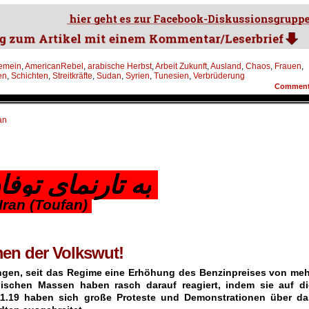
gemein
,
AmericanRebel
,
arabische Herbst
,
Arbeit Zukunft
,
Ausland
,
Chaos
,
Frauen
,
en
,
Schichten
,
Streitkräfte
,
Sudan
,
Syrien
,
Tunesien
,
Verbrüderung
Commen
an
به تارنمای توف
 Iran (Toufan)
men der Volkswut!
ngen, seit das Regime eine Erhöhung des Benzinpreises von meh
nischen Massen haben rasch darauf reagiert, indem sie auf di
11.19 haben sich große Proteste und Demonstrationen über da