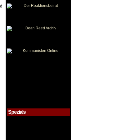
ed
Spezials