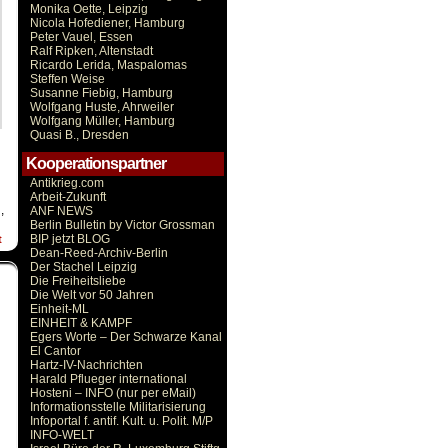
Monika Oette, Leipzig
Nicola Hofediener, Hamburg
Peter Vauel, Essen
Ralf Ripken, Altenstadt
Ricardo Lerida, Maspalomas
Steffen Weise
Susanne Fiebig, Hamburg
Wolfgang Huste, Ahrweiler
Wolfgang Müller, Hamburg
Quasi B., Dresden
Kooperationspartner
Antikrieg.com
Arbeit-Zukunft
g
,
ANF NEWS
Berlin Bulletin by Victor Grossman
BIP jetzt BLOG
t
Dean-Reed-Archiv-Berlin
Der Stachel Leipzig
Die Freiheitsliebe
Die Welt vor 50 Jahren
Einheit-ML
EINHEIT & KAMPF
Egers Worte – Der Schwarze Kanal
El Cantor
Hartz-IV-Nachrichten
Harald Pflueger international
Hosteni – INFO (nur per eMail)
Informationsstelle Militarisierung
Infoportal f. antif. Kult. u. Polit. M/P
INFO-WELT