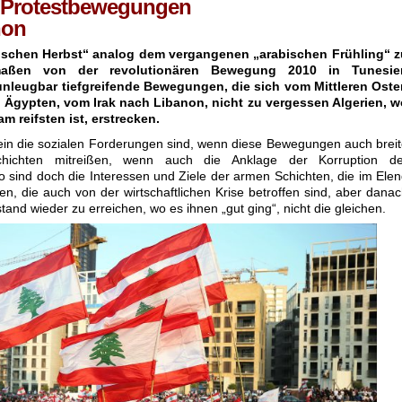
 Protestbewegungen
non
abischen Herbst“ analog dem vergangenen „arabischen Frühling“ z
maßen von der revolutionären Bewegung 2010 in Tunesie
unleugbar tiefgreifende Bewegungen, die sich vom Mittleren Oste
gypten, vom Irak nach Libanon, nicht zu vergessen Algerien, w
m reifsten ist, erstrecken.
ein die sozialen Forderungen sind, wenn diese Bewegungen auch brei
chichten mitreißen, wenn auch die Anklage der Korruption de
so sind doch die Interessen und Ziele der armen Schichten, die im Ele
en, die auch von der wirtschaftlichen Krise betroffen sind, aber dana
nd wieder zu erreichen, wo es ihnen „gut ging“, nicht die gleichen.