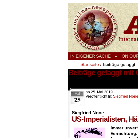
International
IN EIGENER SACHE
–
ON OU
Startseite
›
Beiträge getaggt 
Beiträge getaggt mit
3 Ergebnisse.
on
25. Mai 2019
Mai
Veröffentlicht In:
Siegfried Non
25
Siegfried None
US-Imperialisten, H
Immer unverh
Vernichtung.