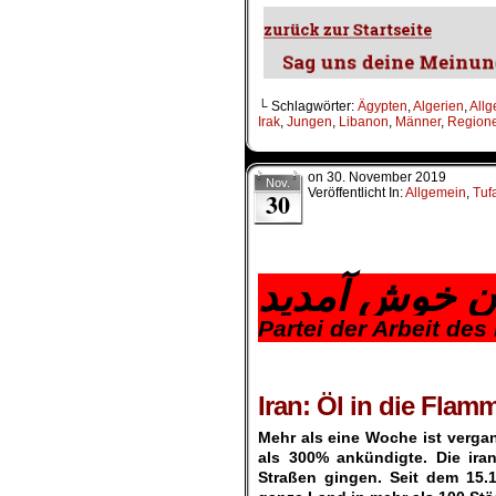
└ Schlagwörter:
Ägypten
,
Algerien
,
All
Irak
,
Jungen
,
Libanon
,
Männer
,
Region
on
30. November 2019
Nov.
Veröffentlicht In:
Allgemein
,
Tuf
30
.
ان خوش آمدید
Partei der Arbeit des
.
.
Iran: Öl in die Flam
Mehr als eine Woche ist verga
als 300% ankündigte. Die ira
Straßen gingen. Seit dem 15.