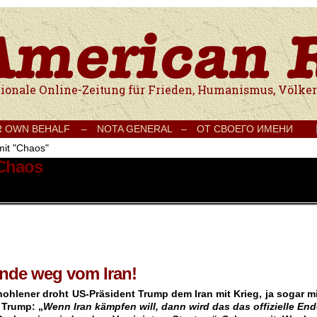
e Onlinezeitung für Frieden, Humanismus, Völkerverständigung und Kul
R OWN BEHALF –
NOTA GENERAL –
ОТ СВОЕГО ИМЕНИ
mit "Chaos"
 Chaos
e
ände weg vom Iran!
ohlener droht US-Präsident Trump dem Iran mit Krieg, ja sogar mi
 Trump: „
Wenn Iran kämpfen will, dann wird das das offizielle En