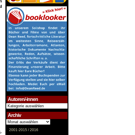
n
d
Autoren/-innen
Autoren/-
innen
Archiv
Archiv
2001-2015 /
2016
S-