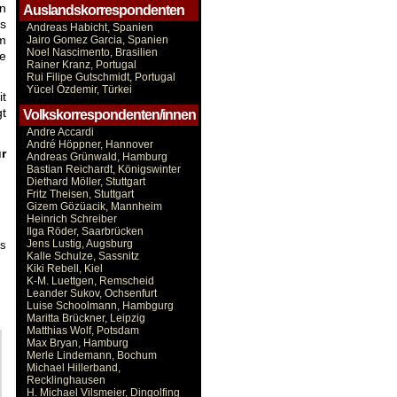
n
Auslandskorrespondenten
s
Andreas Habicht, Spanien
um
Jairo Gomez Garcia, Spanien
Noel Nascimento, Brasilien
ge
Rainer Kranz, Portugal
Rui Filipe Gutschmidt, Portugal
Yücel Özdemir, Türkei
t
gt
Volkskorrespondenten/innen
Andre Accardi
André Höppner, Hannover
r
Andreas Grünwald, Hamburg
Bastian Reichardt, Königswinter
Diethard Möller, Stuttgart
Fritz Theisen, Stuttgart
Gizem Gözüacik, Mannheim
Heinrich Schreiber
Ilga Röder, Saarbrücken
Jens Lustig, Augsburg
es
Kalle Schulze, Sassnitz
Kiki Rebell, Kiel
K-M. Luettgen, Remscheid
Leander Sukov, Ochsenfurt
Luise Schoolmann, Hambgurg
Maritta Brückner, Leipzig
Matthias Wolf, Potsdam
Max Bryan, Hamburg
Merle Lindemann, Bochum
Michael Hillerband,
Recklinghausen
H. Michael Vilsmeier, Dingolfing