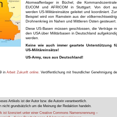
Atomwaffenlager in Büchel, die Kommandozentrale
EUCOM und AFRICOM in Stuttgart. Von dort au
werden US-Militäreinsätze geleitet und koordiniert. Z
Beispiel wird von Ramstein aus der völkerrechtswidri
Drohnenkrieg im Nahen und Mittleren Osten gesteuert.
Diese US-Basen müssen geschlossen, die Verträge mi
den USA über Militärbasen in Deutschland aufgekündi
werden.
Keine wie auch immer geartete Unterstützung fü
US-Militäreinsätze!
US-Army, raus aus Deutschland!
19 in
Arbeit Zukunft
online
. Veröffentlichung mit freundlicher Genehmigung d
ieses Artikels ist der Autor bzw. die Autorin verantwortlich.
 nicht grundsätzlich um die Meinung der Redaktion handeln.
k ist lizenziert unter einer Creative Commons Namensnennung –