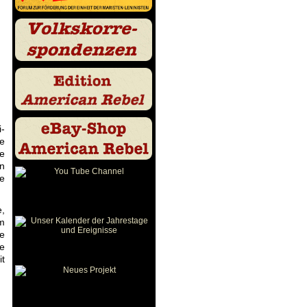
i-
he
ie
en
ie
e,
um
ie
ie
t