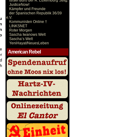
Israel Büro der R. Luxemburg Stiftg.
JusticeNow!
Kämpfer und Freunde
der Spanischen Republik 36/39
e.V.
u
Kommunisten Online †
n
LINKSNET
n
Roter Morgen
Sascha Iwanows Welt
o
Sascha’s Welt
YeniHayat/NeuesLeben
te
American Rebel
r
nd
ch