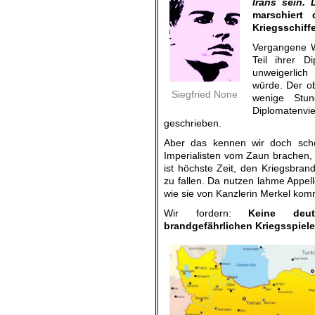
Irans sein. 
marschiert
Kriegsschiffe
Vergangene 
Teil ihrer 
unweigerlich
würde. Der o
Siegfried None
wenige Stu
Diplomatenvie
geschrieben.
Aber das kennen wir doch scho
Imperialisten vom Zaun brachen, 
ist höchste Zeit, den Kriegsbran
zu fallen. Da nutzen lahme Appel
wie sie von Kanzlerin Merkel kom
Wir fordern:
Keine deu
brandgefährlichen Kriegsspiel