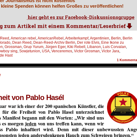
er Journalismus ist nicht kostenlos
 kleine Spenden können helfen Großes zu veröffentlichen!
 Reed
,
American rebel
,
AmericanRebel
,
Arbeiterkampf
,
Argentinien
,
Berlin
,
Berlin
lorado
,
Dean Reed
,
Dean-Reed-Archiv Berlin
,
Der rote Elvis
,
Eine Ikone zu
en
,
Grossman
,
Grup Yurum
,
Jürgen Eger
,
Kiki Rebell
,
Libanon
,
Luis Corvalan
,
owboy sing
,
Sowjetunion
,
USA
,
Venceremos
,
Victor Grosman
,
Victor Jara
,
de Hast
1
Kommenta
r
iheit von Pablo Hasél
ar war ich einer der 200 spanischen Künstler, die
 für die Freiheit von Pablo Hasel unterzeichnet
s Manifest begann mit den Worten: „Wir sind uns
s es morgen
jeden
von uns treffen kann, wenn wir
ass Pablo inhaftiert wird. Denn mit dieser unbewussten Angs
nsonsten jeden andersdenkenen Hauch zum Schweigen bringen.“