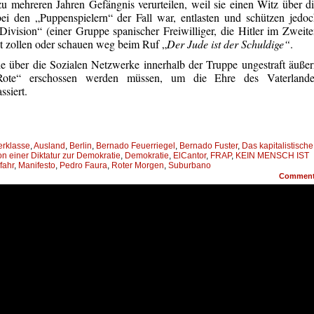
zu mehreren Jahren Gefängnis verurteilen, weil sie einen Witz über d
ei den „Puppenspielern“ der Fall war, entlasten und schützen jedo
ivision“ (einer Gruppe spanischer Freiwilliger, die Hitler im Zweit
ut zollen oder schauen weg beim Ruf „
Der Jude ist der Schuldige“
.
ie über die Sozialen Netzwerke innerhalb der Truppe ungestraft äuße
Rote“ erschossen werden müssen, um die Ehre des Vaterlande
ssiert.
erklasse
,
Ausland
,
Berlin
,
Bernado Feuerriegel
,
Bernado Fuster
,
Das kapitalistische
 einer Diktatur zur Demokratie
,
Demokratie
,
ElCantor
,
FRAP
,
KEIN MENSCH IST
fahr
,
Manifesto
,
Pedro Faura
,
Roter Morgen
,
Suburbano
Commen