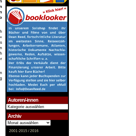
n
n
n
o
h
«
ls
en
ch
r
en
ug
Autoren/-innen
Autoren/-
innen
Archiv
Archiv
2001-2015 /
2016