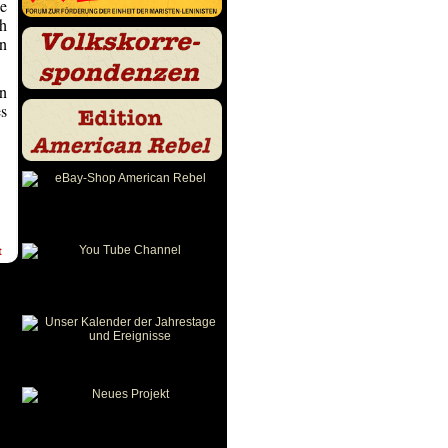
ie
ch
en
rn
s
t