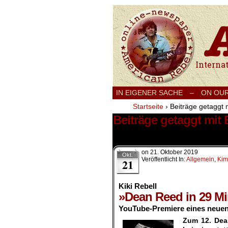
International
IN EIGENER SACHE
–
ON OU
Startseite
›
Beiträge getaggt 
Beiträge getaggt mit 
2 Ergebnisse.
on
21. Oktober 2019
Okt.
Veröffentlicht In:
Allgemein
,
Kim
21
Kiki Rebell
»Dean Reed in 29 M
YouTube-Premiere eines neuen
Zum 12. Dean