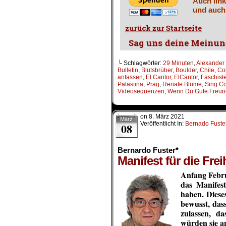
Auch link
und auch
└ Schlagwörter:
29 Minuten
,
Alexander
Bulletin
,
Blutsbrüber
,
Boulder
,
Chile
,
Co
anfassen
,
El Cantor
,
ElCantor
,
Faschist
Palästina
,
Prag
,
Renate Blume
,
Sing C
Videosequenzen
,
Wenn Du Gute Freun
on
8. März 2021
März
Veröffentlicht In:
Bernado Fuste
08
Bernardo Fuster*
Manifest für die Fre
Anfang Febru
das Manifest
haben. Diese
bewusst,
das
zulassen, d
würden sie a