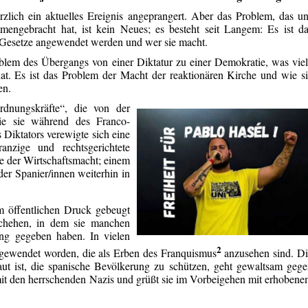
zlich ein aktuelles Ereignis angeprangert. Aber das Problem, das u
engebracht hat, ist kein Neues; es besteht seit Langem: Es ist d
Gesetze angewendet werden und wer sie macht.
oblem des Übergangs von einer Diktatur zu einer Demokratie, was vie
 hat. Es ist das Problem der Macht der reaktionären Kirche und wie s
en.
rdnungskräfte“, die von der
die sie während des Franco-
 Diktators verewigte sich eine
, ranzige und rechtsgerichtete
ee der Wirtschaftsmacht; einem
der Spanier/innen weiterhin in
 öffentlichen Druck gebeugt
schehen, in dem sie manchen
ung gegeben haben. In vielen
2
ngewendet worden, die als Erben des Franquismus
anzusehen sind. Di
traut ist, die spanische Bevölkerung zu schützen, geht gewaltsam geg
 mit den herrschenden Nazis und grüßt sie im Vorbeigehen mit erhoben