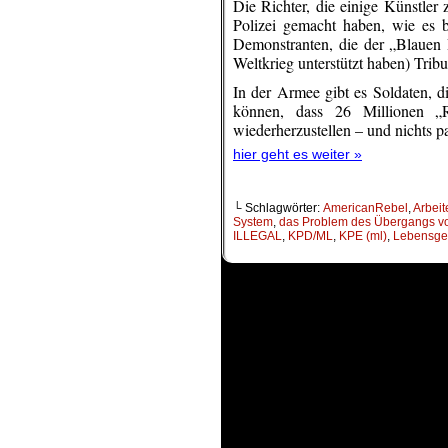
Die Richter, die einige Künstler 
Polizei gemacht haben, wie es b
Demonstranten, die der „Blauen D
Weltkrieg unterstützt haben) Trib
In der Armee gibt es Soldaten, d
können, dass 26 Millionen „
wiederherzustellen – und nichts pa
hier geht es weiter »
└ Schlagwörter:
AmericanRebel
,
Arbeit
System
,
das Problem des Übergangs von
ILLEGAL
,
KPD/ML
,
KPE (ml)
,
Lebensge