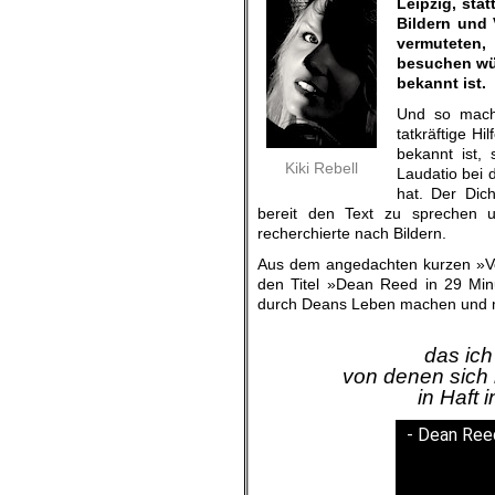
Leipzig, sta
Bildern und 
vermuteten,
besuchen wü
bekannt ist.
Und so macht
tatkräftige Hil
bekannt ist,
Kiki Rebell
Laudatio bei 
hat. Der Dic
bereit den Text zu sprechen u
recherchierte
nach Bildern.
Aus dem angedachten kurzen »Vo
den Titel »Dean Reed in 29 Minut
durch Deans Leben machen und me
das ic
von denen sich
in Haft 
- Dean Reed