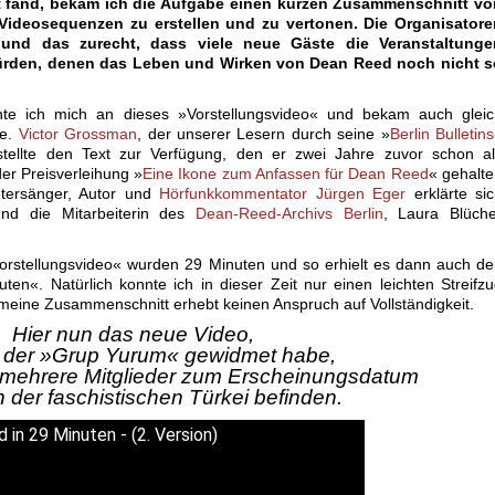
tt fand, bekam ich die Aufgabe einen kurzen Zusammenschnitt vo
Videosequenzen zu erstellen und zu vertonen. Die Organisatore
 und das zurecht, dass viele neue Gäste die Veranstaltunge
rden, denen das Leben und Wirken von Dean Reed noch nicht s
e ich mich an dieses »Vorstellungsvideo« und bekam auch gleic
fe.
Victor Grossman
, der unserer Lesern durch seine »
Berlin Bulletins
 stellte den Text zur Verfügung, den er zwei Jahre zuvor schon a
der Preisverleihung »
Eine Ikone zum Anfassen für Dean Reed
« gehalt
htersänger, Autor und
Hörfunkkommentator
Jürgen Eger
erklärte si
nd die Mitarbeiterin des
Dean-Reed-Archivs Berlin
, Laura Blüche
rstellungsvideo« wurden 29 Minuten und so erhielt es dann auch d
en«. Natürlich konnte ich in dieser Zeit nur einen leichten Streifz
ine Zusammenschnitt erhebt keinen Anspruch auf Vollständigkeit.
Hier nun das neue Video,
h der »Grup Yurum« gewidmet habe,
 mehrere Mitglieder zum Erscheinungsdatum
in der faschistischen Türkei befinden.
 in 29 Minuten - (2. Version)