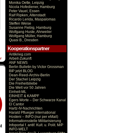
Monika Oette, Leipzig
Nicola Hofediener, Hamburg
Peter Vauel, Essen
Ralf Ripken, Altenstadt
Ricardo Lerida, Maspalomas
Steffen Weise
Susanne Fiebig, Hamburg
Wolfgang Huste, Ahrweiler
Wolfgang Müller, Hamburg
Quasi B., Dresden
Kooperationspartner
Antikrieg.com
Arbeit-Zukunft
r
ANF NEWS
Berlin Bulletin by Victor Grossman
BIP jetzt BLOG
Dean-Reed-Archiv-Berlin
Der Stachel Leipzig
Die Freiheitsliebe
Die Welt vor 50 Jahren
Einheit-ML
EINHEIT & KAMPF
Egers Worte – Der Schwarze Kanal
El Cantor
Hartz-IV-Nachrichten
Harald Pflueger international
Hosteni – INFO (nur per eMail)
Informationsstelle Militarisierung
t
Infoportal f. antif. Kult. u. Polit. M/P
INFO-WELT