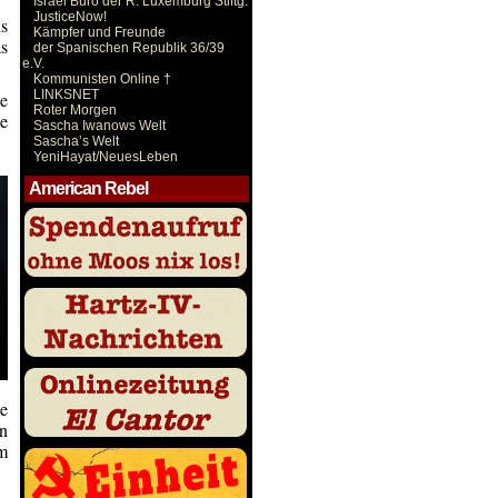
Israel Büro der R. Luxemburg Stiftg.
JusticeNow!
ns
Kämpfer und Freunde
as
der Spanischen Republik 36/39
e.V.
Kommunisten Online †
LINKSNET
le
Roter Morgen
ie
Sascha Iwanows Welt
Sascha’s Welt
YeniHayat/NeuesLeben
American Rebel
e
en
em