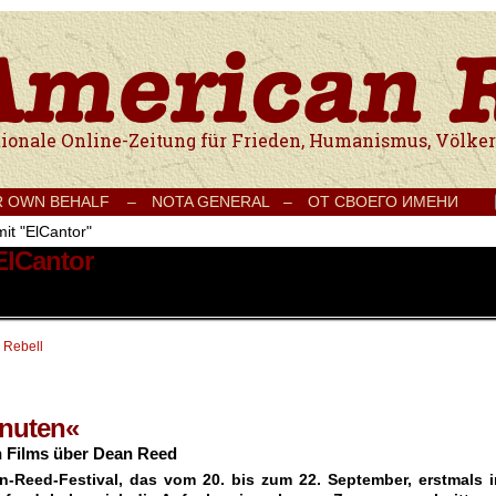
e Onlinezeitung für Frieden, Humanismus, Völkerverständigung und Kul
R OWN BEHALF –
NOTA GENERAL –
ОТ СВОЕГО ИМЕНИ
mit "ElCantor"
ElCantor
 Rebell
inuten«
 Films über Dean Reed
-Reed-Festival, das vom 20. bis zum 22. September, erstmals i