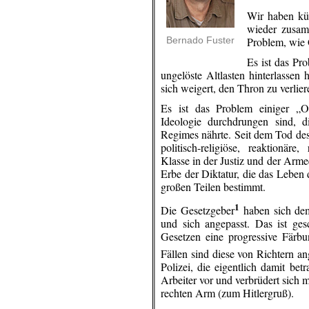
Wir haben kür
wieder zusamm
Bernado Fuster
Problem, wie 
Es ist das Pr
ungelöste Altlasten hinterlassen
sich weigert, den Thron zu verlier
Es ist das Problem einiger „O
Ideologie durchdrungen sind, 
Regimes nährte. Seit dem Tod des
politisch-religiöse, reaktionäre
Klasse in der Justiz und der Arm
Erbe der Diktatur, die das Leben 
großen Teilen bestimmt.
1
Die Gesetzgeber
haben sich dem
und sich angepasst. Das ist ge
Gesetzen eine progressive Färb
Fällen sind diese von Richtern a
Polizei, die eigentlich damit be
Arbeiter vor und verbrüdert sich
rechten Arm (zum Hitlergruß).