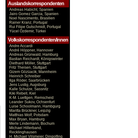
Auslandskorrespondenten
Andreas Habicht, Spanien
Jairo Gomez Garcia, Spanien
Noel Nascimento, Brasilien
Rainer Kranz, Portugal
Rui Filipe Gutschmidt, Portugal
Yücel Özdemir, Türkei
Volkskorrespondenten/innen
Andre Accardi
André Höppner, Hannover
Andreas Grünwald, Hamburg
Bastian Reichardt, Königswinter
Diethard Möller, Stuttgart
Fritz Theisen, Stuttgart
Gizem Gözüacik, Mannheim
Heinrich Schreiber
Ilga Röder, Saarbrücken
Jens Lustig, Augsburg
Kalle Schulze, Sassnitz
Kiki Rebell, Kiel
K-M. Luettgen, Remscheid
Leander Sukov, Ochsenfurt
Luise Schoolmann, Hambgurg
Maritta Brückner, Leipzig
Matthias Wolf, Potsdam
Max Bryan, Hamburg
Merle Lindemann, Bochum
Michael Hillerband,
Recklinghausen
H. Michael Vilsmeier, Dingolfing