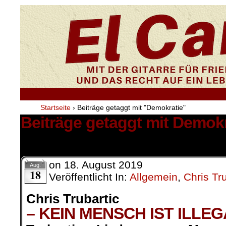
Startseite
›
Beiträge getaggt mit "Demokratie"
Beiträge getaggt mit Demokr
7 Ergebnisse.
on
18. August 2019
Aug.
18
Veröffentlicht In:
Allgemein
,
Chris Tru
Chris Trubartic
– KEIN MENSCH IST ILLEG