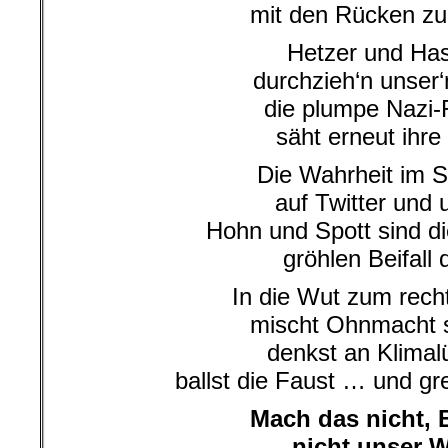
mit den Rücken z
Hetzer und Ha
durchzieh‘n unser‘
die plumpe Nazi-
säht erneut ihre
Die Wahrheit im S
auf Twitter und
Hohn und Spott sind d
gröhlen Beifall
In die Wut zum rec
mischt Ohnmacht s
denkst an Klimal
ballst die Faust … und gr
Mach das nicht, 
nicht unser 