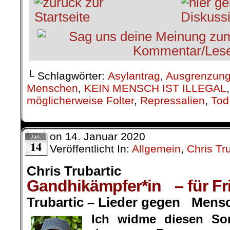
└ Schlagwörter:
Asylantrag
,
Ausgrenzun
Menschen
,
KEIN MENSCH IST ILLEGAL
möglicherweise Folter
,
Repressalien
,
Tod
on
14. Januar 2020
Jan.
14
Veröffentlicht In:
Allgemein
,
Chris Tru
Chris Trubartic
Gandhikämpfer*in – für Fri
Trubartic – Lieder gegen Mens
Ich widme diesen So