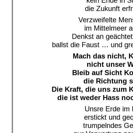
kein Ende in S
die Zukunft erfr
Verzweifelte Me
im Mittelmeer al
Denkst an geächtet
ballst die Faust … und gr
Mach das nicht, K
nicht unser 
Bleib auf Sicht Ko
die Richtung s
Die Kraft, die uns zum
die ist weder Hass noc
Unsre Erde im 
erstickt und geq
trumpelndes Geb