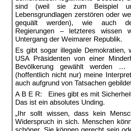
sind (weil sie zum Beispiel um
Lebensgrundlagen zerstören oder weil
gequält werden), wie auch dem
Regierungen – letzteres wissen w
Untergang der Weimarer Republik.
Es gibt sogar illegale Demokratien,
USA Präsidenten von einer Minderh
Bevölkerung gewählt werden 
(hoffentlich nicht nur) meine Interp
auch aufgrund von Tatsachen gebild
A B E R: Eines gibt es mit Sicherheit
Das ist ein absolutes Unding.
„Ihr sollt wissen, dass kein Mensch
Widerspruch in sich. Menschen kön
schöner. Sie können gerecht sein ode