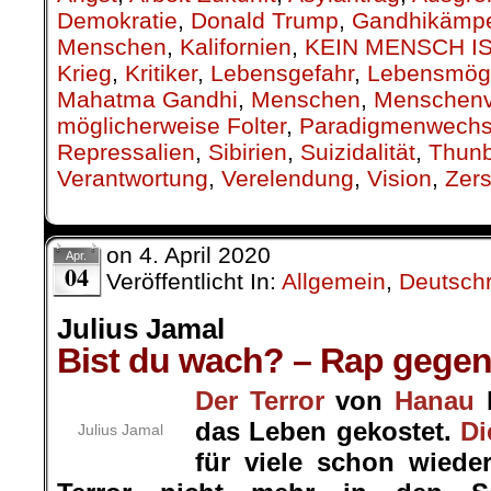
Demokratie
,
Donald Trump
,
Gandhikämpe
Menschen
,
Kalifornien
,
KEIN MENSCH IS
Krieg
,
Kritiker
,
Lebensgefahr
,
Lebensmögl
Mahatma Gandhi
,
Menschen
,
Menschenv
möglicherweise Folter
,
Paradigmenwechs
Repressalien
,
Sibirien
,
Suizidalität
,
Thun
Verantwortung
,
Verelendung
,
Vision
,
Zers
on
4. April 2020
Apr.
04
Veröffentlicht In:
Allgemein
,
Deutsch
Julius Jamal
Bist du wach? – Rap gege
Der Terror
von
Hanau
h
das Leben gekostet.
Di
Julius Jamal
für viele schon wiede