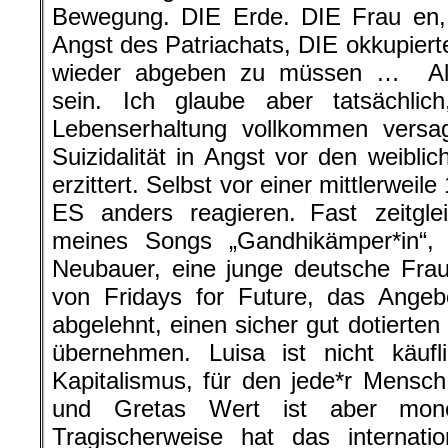
Bewegung. DIE Erde. DIE Frau en, 
Angst des Patriachats, DIE okkupiert
wieder abgeben zu müssen … All
sein. Ich glaube aber tatsächli
Lebenserhaltung vollkommen versag
Suizidalität in Angst vor den weibli
erzittert. Selbst vor einer mittlerweil
ES anders reagieren. Fast zeitgl
meines Songs „Gandhikämper*in“, 
Neubauer, eine junge deutsche Frau
von Fridays for Future, das Ange
abgelehnt, einen sicher gut dotierten
übernehmen. Luisa ist nicht käufl
Kapitalismus, für den jede*r Mensc
und Gretas Wert ist aber mone
Tragischerweise hat das internatio