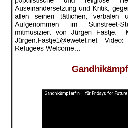
populistische und religiöse H
Auseinandersetzung und Kritik, gegen
allen seinen tätlichen, verbale
Aufgenommen im Sunstreet-St
mitmusiziert von Jürgen Fastje. K
Jürgen.Fastje1@ewetel.net Vide
Refugees Welcome…
Gandhikämpfe
Gandhikämpfer*in – für Fridays for Future