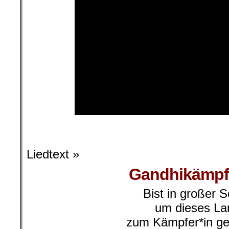
l
Liedtext »
Gandhikämpfe
Bist in großer 
um dieses La
zum Kämpfer*in g