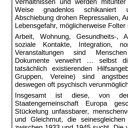
Verhältnissen und werden mitunter
Weise gnadenlos schikaniert 
Abschiebung drohen Repressalien, A
Lebensgefahr, möglicherweise Folter
Arbeit, Wohnung, Gesundheits-, Al
soziale Kontakte, Integration, nor
Veranstaltungen sind Mensche
Dokumente verwehrt … selbst d
tatsächlich existierenden Hilfsange
Gruppen, Vereine) sind angstbe
deswegen oft psychisch verunmöglich
Insgesamt ist diese, von d
Staatengemeinschaft Europa gesch
Stückelung unfassbarer, menschenv
und Gleichmut, die seinesgleichen 
zwischen 1933 und 1945 sucht. Die v