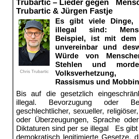
Trubartic – Lieder gegen Men
Trubartic & Jürgen Fastje
Es gibt viele Dinge,
illegal sind: Men
Beispiel, ist mit dem
unvereinbar und desw
Würde von Menschen 
Stehlen und morde
Chris Trubartic
Volksverhetzung, 
Rassismus und Mobbing 
Bis auf die gesetzlich eingeschrän
illegal. Bevorzugung oder Ben
geschlechtlicher, sexueller, religiöser
oder Überzeugungen, Sprache oder 
Diktaturen sind per se illegal Es gib
demokratisch legitimierte Gesetze, d