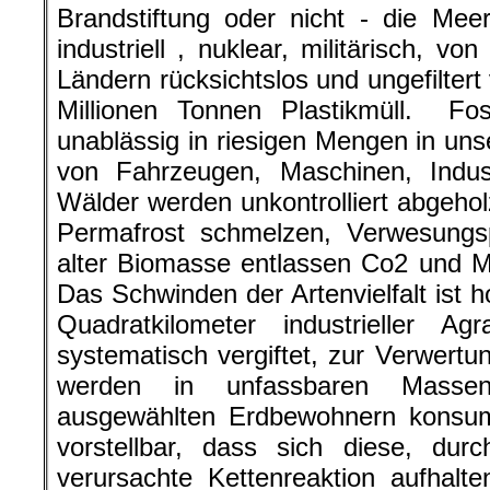
Brandstiftung oder nicht - die Mee
industriell , nuklear, militärisch, 
Ländern rücksichtslos und ungefiltert
Millionen Tonnen Plastikmüll. Fos
unablässig in riesigen Mengen in u
von Fahrzeugen, Maschinen, Indu
Wälder werden unkontrolliert abgehol
Permafrost schmelzen, Verwesungsp
alter Biomasse entlassen Co2 und M
Das Schwinden der Artenvielfalt ist 
Quadratkilometer industrieller Agr
systematisch vergiftet, zur Verwert
werden in unfassbaren Masse
ausgewählten Erdbewohnern konsum
vorstellbar, dass sich diese, dur
verursachte Kettenreaktion aufhalt