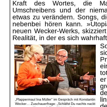
Kraft des Wortes, die Ma
Umschreibens und der niema
etwas zu verändern. Songs, d
nebenbei hören kann.
»Utopi
neuen Wecker-Werks, skizziert
Realität, in der es sich wahrhaft
So
s
P
e
t
e
gr
de
li
„Plappermaul Ina Müller“ im Gespräch mit Konstantin
Wecker… Zuschauerfrage: „Schläfst Du nachts nackt
de