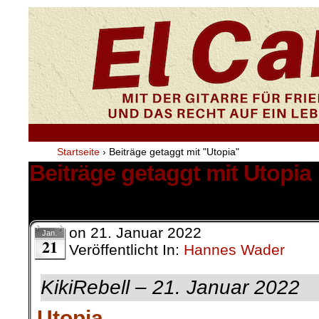
Startseite
›
Beiträge getaggt mit "Utopia"
Beiträge getaggt mit Utopia
1 Ergebnis.
on
21. Januar 2022
Jan.
21
Veröffentlicht In:
Hannes Wader
KikiRebell – 21. Januar 2022
Utopia