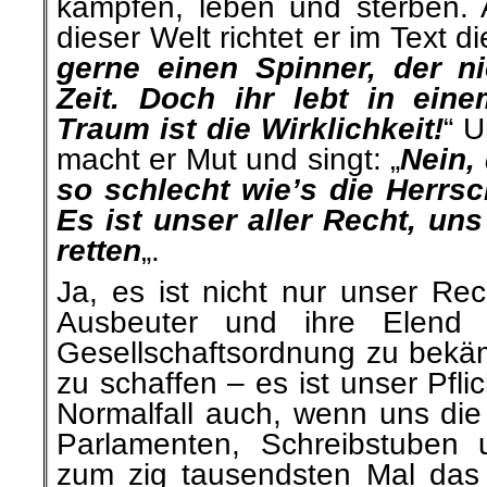
kämpfen, leben und sterben.
dieser Welt richtet er im Text di
gerne einen Spinner, der ni
Zeit. Doch ihr lebt in ein
Traum ist die Wirklichkeit!
“ 
macht er Mut und singt: „
Nein,
so schlecht wie’s die Herrs
Es ist unser aller Recht, un
retten
„.
Ja, es
ist nicht nur unser
Rec
Ausbeuter und ihre Elend
Gesellschaftsordnung zu bekäm
zu schaffen – es ist unser Pflic
Normalfall auch,
wenn uns die 
Parlamenten, Schreibstuben 
zum
zig
tausendsten
Mal das 