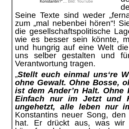
Konstantin?“…
Bild: YouTube
d
Seine Texte sind weder „ferna
zum „mal nebenbei hören“! Si
die gesellschaftspolitische La
wie
es besser sein könnte, m
und
hungrig
auf eine Welt die 
uns selber gestalten und fü
Verantwortung tragen.
„
Stellt euch einmal uns‘
re
We
ohne Gewalt. Ohne Bosse, oh
ist dem
Ander
’n Halt. Ohne
Einfach nur im Jetzt und H
ungehetzt
, alle leben nur i
Konstantins neuer Song, den
hat. Er drückt
aus, was
wir 