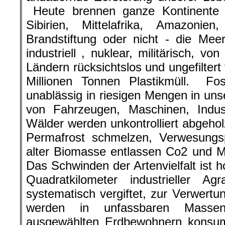
Heute brennen ganze Kontinente u
Sibirien, Mittelafrika, Amazonie
Brandstiftung oder nicht - die Mee
industriell , nuklear, militärisch, 
Ländern rücksichtslos und ungefiltert
Millionen Tonnen Plastikmüll. Fos
unablässig in riesigen Mengen in u
von Fahrzeugen, Maschinen, Indu
Wälder werden unkontrolliert abgehol
Permafrost schmelzen, Verwesungsp
alter Biomasse entlassen Co2 und M
Das Schwinden der Artenvielfalt ist 
Quadratkilometer industrieller Agr
systematisch vergiftet, zur Verwert
werden in unfassbaren Masse
ausgewählten Erdbewohnern konsum