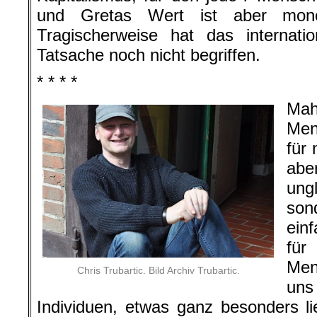
und Gretas Wert ist aber mone
Tragischerweise hat das internatio
Tatsache noch nicht begriffen.
* * * *
Mah
Men
für 
abe
ung
son
ein
fü
Men
Chris Trubartic. Bild Archiv Trubartic.
uns
Individuen, etwas ganz besonders 