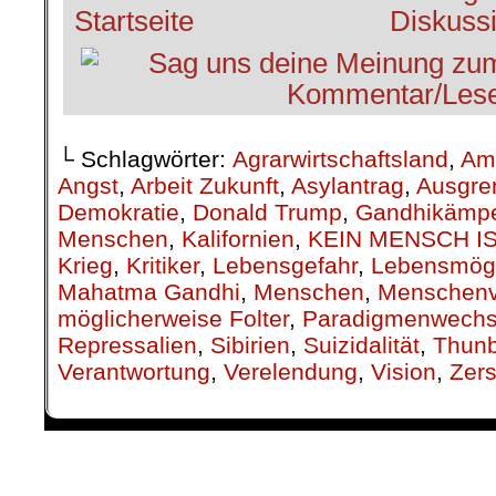
└ Schlagwörter:
Agrarwirtschaftsland
,
Am
Angst
,
Arbeit Zukunft
,
Asylantrag
,
Ausgre
Demokratie
,
Donald Trump
,
Gandhikämpe
Menschen
,
Kalifornien
,
KEIN MENSCH IS
Krieg
,
Kritiker
,
Lebensgefahr
,
Lebensmögl
Mahatma Gandhi
,
Menschen
,
Menschenv
möglicherweise Folter
,
Paradigmenwechs
Repressalien
,
Sibirien
,
Suizidalität
,
Thun
Verantwortung
,
Verelendung
,
Vision
,
Zers