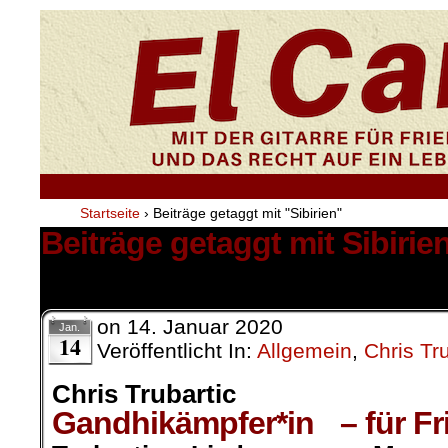
Startseite
›
Beiträge getaggt mit "Sibirien"
Beiträge getaggt mit Sibirie
1 Ergebnis.
on
14. Januar 2020
Jan.
14
Veröffentlicht In:
Allgemein
,
Chris Tru
Chris Trubartic
Gandhikämpfer*in – für Fri