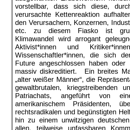
vorstellbar, dass sich diese, dur
verursachte Kettenreaktion aufhalt
den Verursachern, Konzernen, Indust
etc. zu diesem Fiasko ist grun
Klimawandel wird arrogant geleugne
Aktivist*innen und Kritiker*i
Wissenschaftler*innen, die sich d
Future angeschlossen haben oder s
massiv diskreditiert. Ein breites 
„alter weißer Männer“, die Repräsent
gewaltbrutalen, kriegstreibenden u
Patriachats, angeführt von ei
amerikanischem Präsidenten, übe
rechtsradikalen und begünstigten Helfe
hin zu einem unwitzigen deutschen 
allen, teilweise unfassbaren Komm