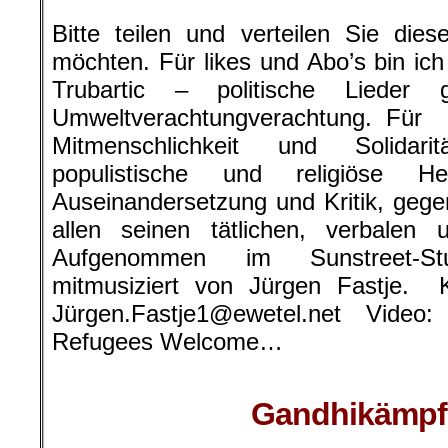
Bitte teilen und verteilen Sie di
möchten. Für likes und Abo’s bin ic
Trubartic – politische Lieder
Umweltverachtungverachtung. Für
Mitmenschlichkeit und Solidari
populistische und religiöse H
Auseinandersetzung und Kritik, gegen
allen seinen tätlichen, verbale
Aufgenommen im Sunstreet-St
mitmusiziert von Jürgen Fastje. K
Jürgen.Fastje1@ewetel.net Vide
Refugees Welcome…
Gandhikämpfe