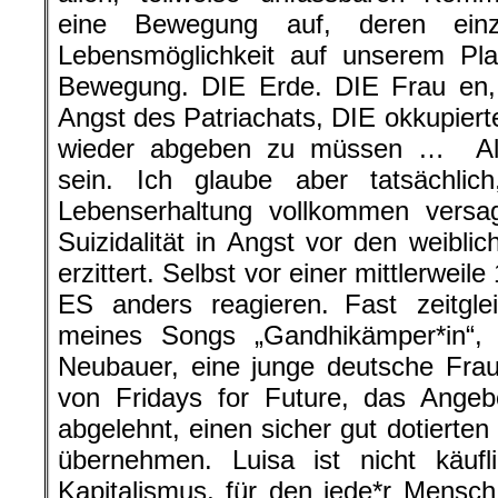
eine Bewegung auf, deren einz
Lebensmöglichkeit auf unserem Pl
Bewegung. DIE Erde. DIE Frau en, 
Angst des Patriachats, DIE okkupiert
wieder abgeben zu müssen … All
sein. Ich glaube aber tatsächli
Lebenserhaltung vollkommen versag
Suizidalität in Angst vor den weibli
erzittert. Selbst vor einer mittlerweil
ES anders reagieren. Fast zeitgl
meines Songs „Gandhikämper*in“, 
Neubauer, eine junge deutsche Frau
von Fridays for Future, das Ange
abgelehnt, einen sicher gut dotierten
übernehmen. Luisa ist nicht käufl
Kapitalismus, für den jede*r Mensc