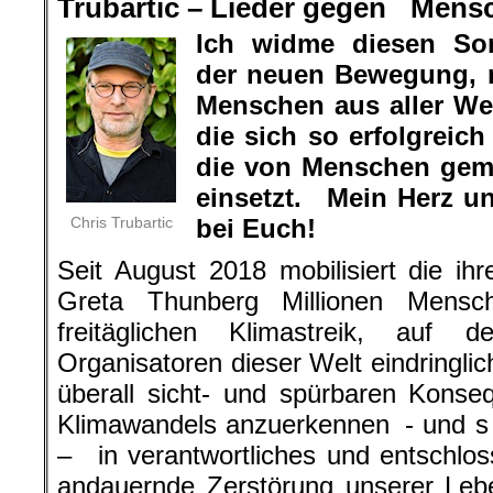
Trubartic – Lieder gegen Mens
Ich widme diesen So
der neuen Bewegung, 
Menschen aus aller Wel
die sich so erfolgrei
die von Menschen gem
einsetzt. Mein Herz u
Chris Trubartic
bei Euch!
Seit August 2018 mobilisiert die ihr
Greta Thunberg Millionen Mensc
freitäglichen Klimastreik, auf d
Organisatoren dieser Welt eindringlic
überall sicht- und spürbaren Kons
Klimawandels anzuerkennen - und s o
– in verantwortliches und entschlo
andauernde Zerstörung unserer Leb