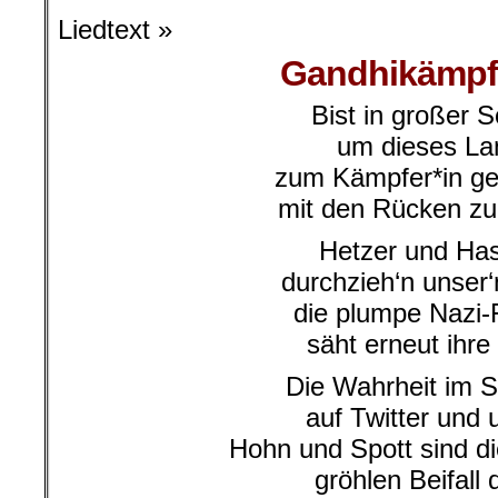
Liedtext »
Gandhikämpfe
Bist in großer 
um dieses La
zum Kämpfer*in g
mit den Rücken z
Hetzer und Ha
durchzieh‘n unser‘
die plumpe Nazi-
säht erneut ihre
Die Wahrheit im S
auf Twitter und
Hohn und Spott sind d
gröhlen Beifall