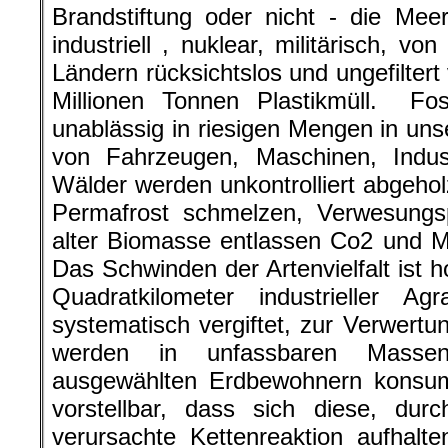
Brandstiftung oder nicht - die Mee
industriell , nuklear, militärisch, 
Ländern rücksichtslos und ungefiltert
Millionen Tonnen Plastikmüll. Fos
unablässig in riesigen Mengen in u
von Fahrzeugen, Maschinen, Indu
Wälder werden unkontrolliert abgehol
Permafrost schmelzen, Verwesungsp
alter Biomasse entlassen Co2 und M
Das Schwinden der Artenvielfalt ist 
Quadratkilometer industrieller Agr
systematisch vergiftet, zur Verwert
werden in unfassbaren Masse
ausgewählten Erdbewohnern konsum
vorstellbar, dass sich diese, dur
verursachte Kettenreaktion aufhalt