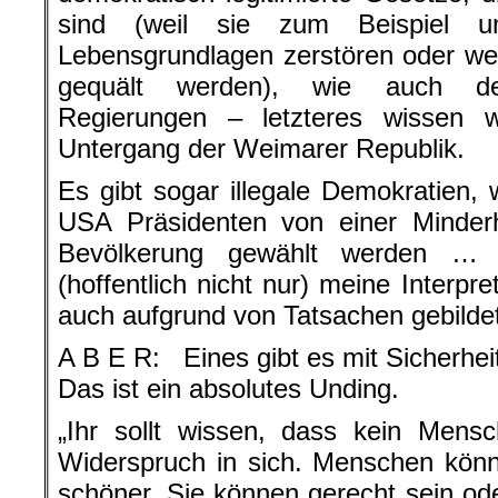
sind (weil sie zum Beispiel um
Lebensgrundlagen zerstören oder weil
gequält werden), wie auch dem
Regierungen – letzteres wissen w
Untergang der Weimarer Republik.
Es gibt sogar illegale Demokratien,
USA Präsidenten von einer Minderh
Bevölkerung gewählt werden 
(hoffentlich nicht nur) meine Interp
auch aufgrund von Tatsachen gebild
A B E R: Eines gibt es mit Sicherheit
Das ist ein absolutes Unding.
„Ihr sollt wissen, dass kein Mensch
Widerspruch in sich. Menschen kön
schöner. Sie können gerecht sein ode