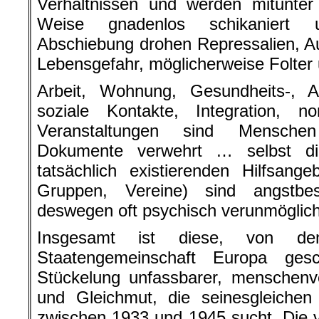
Verhältnissen und werden mitunter
Weise gnadenlos schikaniert 
Abschiebung drohen Repressalien, A
Lebensgefahr, möglicherweise Folter
Arbeit, Wohnung, Gesundheits-, Al
soziale Kontakte, Integration, nor
Veranstaltungen sind Mensche
Dokumente verwehrt … selbst d
tatsächlich existierenden Hilfsange
Gruppen, Vereine) sind angstbe
deswegen oft psychisch verunmöglich
Insgesamt ist diese, von d
Staatengemeinschaft Europa gesch
Stückelung unfassbarer, menschenv
und Gleichmut, die seinesgleichen 
zwischen 1933 und 1945 sucht. Die v