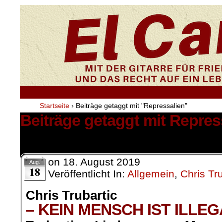
Startseite
›
Beiträge getaggt mit "Repressalien"
Beiträge getaggt mit Repres
3 Ergebnisse.
on
18. August 2019
Aug.
18
Veröffentlicht In:
Allgemein
,
Chris Tru
Chris Trubartic
– KEIN MENSCH IST ILLEG