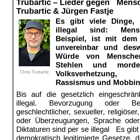
Trubartic – Lieder gegen Men
Trubartic & Jürgen Fastje
Es gibt viele Dinge,
illegal sind: Men
Beispiel, ist mit dem
unvereinbar und desw
Würde von Menschen 
Stehlen und morde
Chris Trubartic
Volksverhetzung, 
Rassismus und Mobbing 
Bis auf die gesetzlich eingeschrän
illegal. Bevorzugung oder Ben
geschlechtlicher, sexueller, religiöser
oder Überzeugungen, Sprache oder 
Diktaturen sind per se illegal Es gib
demokratisch legitimierte Gesetze, d