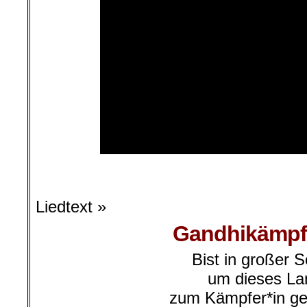
l
Liedtext »
Gandhikämpfe
Bist in großer 
um dieses La
zum Kämpfer*in g