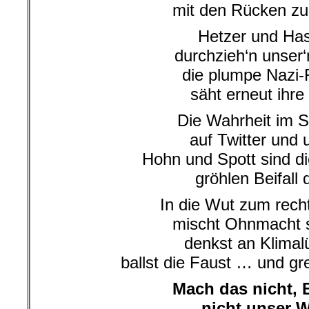
mit den Rücken z
Hetzer und Ha
durchzieh‘n unser‘
die plumpe Nazi-
säht erneut ihre
Die Wahrheit im S
auf Twitter und
Hohn und Spott sind d
gröhlen Beifall
In die Wut zum rec
mischt Ohnmacht s
denkst an Klimal
ballst die Faust … und gr
Mach das nicht, 
nicht unser 