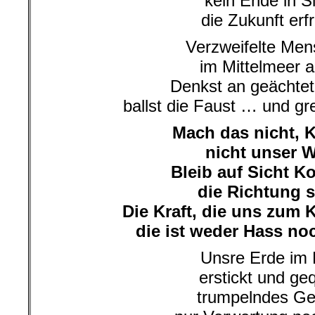
kein Ende in S
die Zukunft erfr
Verzweifelte Me
im Mittelmeer al
Denkst an geächtet
ballst die Faust … und gr
Mach das nicht, K
nicht unser 
Bleib auf Sicht Ko
die Richtung s
Die Kraft, die uns zum
die ist weder Hass noc
Unsre Erde im 
erstickt und geq
trumpelndes Geb