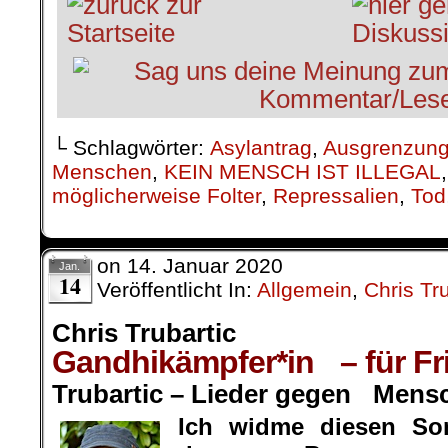
└ Schlagwörter:
Asylantrag
,
Ausgrenzun
Menschen
,
KEIN MENSCH IST ILLEGAL
möglicherweise Folter
,
Repressalien
,
Tod
on
14. Januar 2020
Jan.
14
Veröffentlicht In:
Allgemein
,
Chris Tru
Chris Trubartic
Gandhikämpfer*in – für Fri
Trubartic – Lieder gegen Mens
Ich widme diesen So