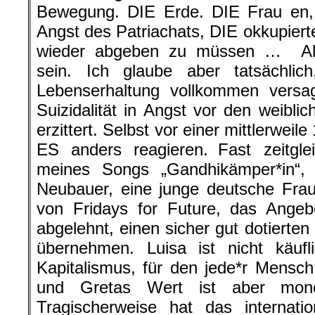
Bewegung. DIE Erde. DIE Frau en, 
Angst des Patriachats, DIE okkupiert
wieder abgeben zu müssen … All
sein. Ich glaube aber tatsächli
Lebenserhaltung vollkommen versag
Suizidalität in Angst vor den weibli
erzittert. Selbst vor einer mittlerweil
ES anders reagieren. Fast zeitgl
meines Songs „Gandhikämper*in“, 
Neubauer, eine junge deutsche Frau
von Fridays for Future, das Ange
abgelehnt, einen sicher gut dotierten
übernehmen. Luisa ist nicht käufl
Kapitalismus, für den jede*r Mensc
und Gretas Wert ist aber mone
Tragischerweise hat das internatio