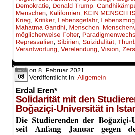
Demokratie
,
Donald Trump
,
Gandhikämpe
Menschen
,
Kalifornien
,
KEIN MENSCH IS
Krieg
,
Kritiker
,
Lebensgefahr
,
Lebensmögl
Mahatma Gandhi
,
Menschen
,
Menschenv
möglicherweise Folter
,
Paradigmenwechs
Repressalien
,
Sibirien
,
Suizidalität
,
Thun
Verantwortung
,
Verelendung
,
Vision
,
Zers
on
8. Februar 2021
Feb.
08
Veröffentlicht In:
Allgemein
Erdal Eren*
Solidarität mit den Studier
Boğaziçi-Universität in Ista
Die Studierenden der Boğaziçi-Un
seit Anfang Januar gegen de