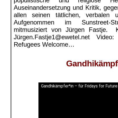
populistische und religiöse H
Auseinandersetzung und Kritik, gegen
allen seinen tätlichen, verbale
Aufgenommen im Sunstreet-St
mitmusiziert von Jürgen Fastje. K
Jürgen.Fastje1@ewetel.net Vide
Refugees Welcome…
Gandhikämpfe
Gandhikämpfer*in – für Fridays for Future