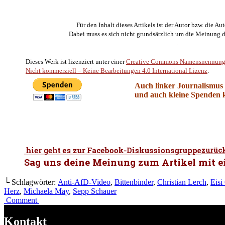
.
Für den Inhalt dieses Artikels ist der Autor bzw. die Au
Dabei muss es sich nicht grundsätzlich um die Meinung 
.
Dieses Werk ist lizenziert unter einer
Creative Commons Namensnennung
Nicht kommerziell – Keine Bearbeitungen 4.0 International Lizenz
.
Auch linker Journalismus i
und auch kleine Spenden k
└ Schlagwörter:
Anti-AfD-Video
,
Bittenbinder
,
Christian Lerch
,
Eisi
Herz
,
Michaela May
,
Sepp Schauer
Comment
Kontakt