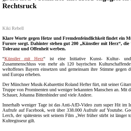
Rechtsruck
Kiki Rebell
Klare Worte gegen Hetze und Fremdenfeindlichkeit findet ein Mu
Furore sorgt. Dahinter stehen gut 200 „Künstler mit Herz“, di
Toleranz und Offenheit werben.
“
Künstler mit Herz
“ ist eine Initiative Kunst- Kultur- un
Zusammenschluss von mehr als 120 bayrischen Kulturschaffenden, 
weltoffenes Bayern einsetzen und gemeinsam ihre Stimme gegen d
und Europa erheben.
Der Münchner Musik-Kabarettist Roland Hefter fürt, mit seiner Gitar
Truppe von Prominenten und weniger bekannten Manschen an. Mit da
Schauer, Johanna Bittenbinder und viele Andere.
Innerhalb weniger Tage ist das Anti-AfD-Video zum super Hit im I
Aufrufe auf Facebook, weit über
338.000 Aufrufe
auf Youtube. Ged
Lerch, der spätestens seit seinem Film „Wer früher stirbt ist länger
Kultregisseur gilt.
.