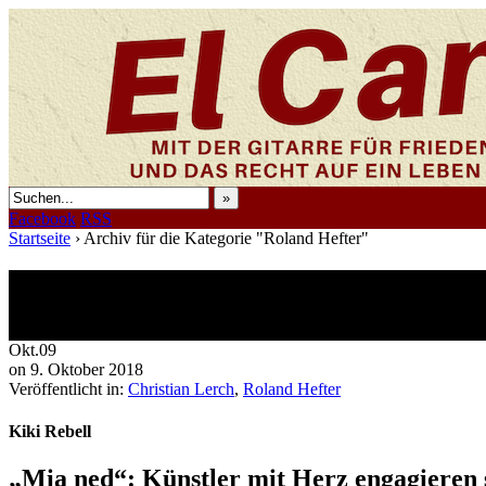
»
Facebook
RSS
Startseite
›
Archiv für die Kategorie "Roland Hefter"
Archiv für Roland Hefter
1 Ergebnis.
Okt.
09
on
9. Oktober 2018
Veröffentlicht in:
Christian Lerch
,
Roland Hefter
Kiki Rebell
„Mia ned“: Künstler mit Herz engagieren 