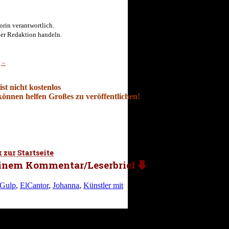
torin verantwortlich.
der Redaktion handeln.
 –
st nicht kostenlos
önnen helfen Großes zu veröffentlichen!
 Gulp
,
ElCantor
,
Johanna
,
Künstler mit