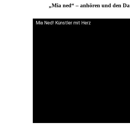
„Mia ned“ – anhören und den D
.
Mia Ned! Künstler mit Herz