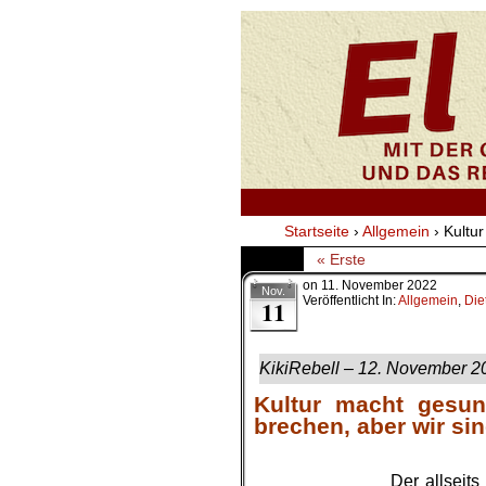
Startseite
›
Allgemein
›
Kultur
« Erste
on
11. November 2022
Nov.
Veröffentlicht In:
Allgemein
,
Die
11
KikiRebell – 12. November 2
Kultur macht gesun
brechen, aber wir sin
Der allseits