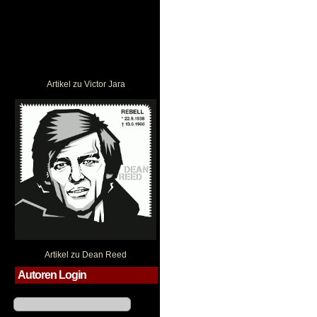
Artikel zu Victor Jara
Dean Reed
Artikel zu Dean Reed
Autoren Login
Benutzername