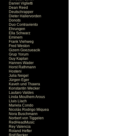
Daniel Viglietti
Dean Reed
Deutschrapper
Dieter Hallervorden
Donots
Duo Contraviento
Ehrungen
Ella Schwarz
Eminem
Frank Viehweg
Fred Weston
Gizem Goezueacik
Grup Yorum
Guy Kaplan
Hannes Wader
Horst Rathmann
Hosteni
Julia Neigel
Jürgen Eger
Kaveh und Thawra
Konstantin Wecker
Lautaro Valdes
Linda Moulhem Arous
Lluis Llach
Mariela Condo
Nicolás Rodrigo Miquea
Nora Buschmann
Norbert von Tiggelen
RedHeadMusic
Rey Valencia
Roland Hefter
Rolf Becker