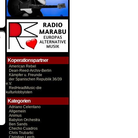
S
Koperationspartner
American Rebel
Dean-Reed-Archiv-Berlin
Kämpfer u. Freunde
der Spanischen Republik 36/39
e.V.
RedHeadMusic-die
kulturlobbyisten
Kategorien
Adriano Celentano
Allgemein
Animus
Babylon Orchestra
Ben Sands
Checho Cuadros
Chris Trubartic
Christian Lerch