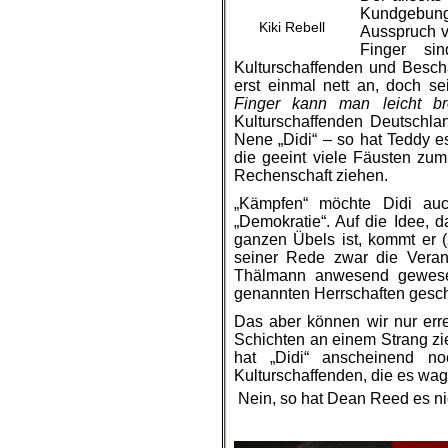
Kundgebung
Kiki Rebell
Ausspruch v
Finger s
Kulturschaffenden und Besch
erst einmal nett an, doch s
Finger kann man leicht br
Kulturschaffenden Deutschl
Nene „Didi“ – so hat Teddy e
die
geeint viele Fäusten zu
Rechenschaft ziehen.
„Kämpfen“ möchte Didi au
„Demokratie“. Auf die
Idee,
d
ganzen Übels
ist, kommt
er (
seiner Rede zwar die Veran
Thälmann anwesend gewe
genannten Herrschaften gesch
Das aber können wir nur
err
Schichten an einem
Strang
zi
hat „Didi“ anscheinend n
Kulturschaffenden, die
es
wag
Nein, so hat Dean Reed es n