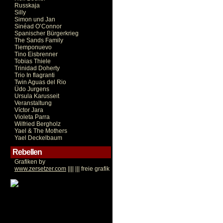
Russkaja
Silly
Simon und Jan
Sinéad O’Connor
Spanischer Bürgerkrieg
The Sands Family
Tiemponuevo
Tino Eisbrenner
Tobias Thiele
Trinidad Doherty
Trio In flagranti
Twin Aguas del Rio
Üdo Jurgens
Ursula Karusseit
Veranstaltung
Víctor Jara
Violeta Parra
Wilfried Bergholz
Yael & The Mothers
Yael Deckelbaum
Rebellen
Grafiken by
www.zersetzer.com
|||| ||| freie grafik
Victor Jara