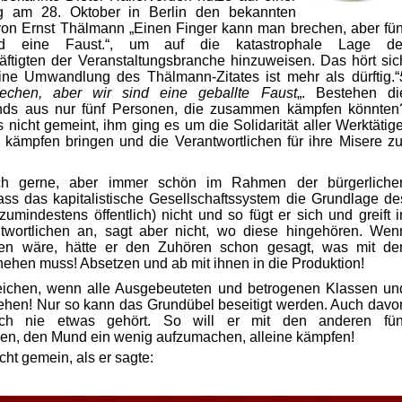
 am 28. Oktober in Berlin den bekannten
on Ernst Thälmann „Einen Finger kann man brechen, aber fün
ind eine
Faust.“, um
auf die
katastrophale
Lage de
äftigten der
Veranstaltungsbranche hinzuweisen.
Das hört sic
eine Umwandlung des Thälmann-Zitates ist mehr als dürftig.“
echen, aber wir sind eine geballte Faust
„. Bestehen di
ands aus nur fünf Personen, die zusammen kämpfen könnten
s nicht gemeint, ihm
ging
es um die
Solidarität
aller
Werktätige
m
kämpfen
bringen und die Verantwortlichen für ihre
Misere
zu
ch gerne, aber immer schön im Rahmen der bürgerliche
ass
das kapitalistische Gesellschaftssystem die
Grundlage
de
zumindestens öffentlich) nicht und so fügt er sich und greift i
twortlichen an, sagt aber
nicht, wo
diese hingehören. Wen
sen
wäre, hätte
er den Zuhören schon
gesagt, was
mit de
ehen muss! Absetzen und ab mit ihnen in die Produktion!
eichen, wenn
alle Ausgebeuteten und b
etrogenen
Klassen un
ehen! Nur so kann das Grundübel beseitigt werden. Auch davo
och nie etwas gehört. So will er mit den anderen fün
en, den
Mund ein wenig
aufzumachen, alleine
kämpfen!
icht
gemein, als
er sagte: