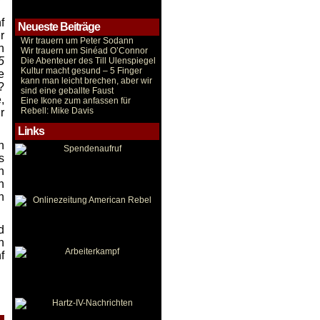
f
Neueste Beiträge
r
Wir trauern um Peter Sodann
h
Wir trauern um Sinéad O’Connor
5
Die Abenteuer des Till Ulenspiegel
Kultur macht gesund – 5 Finger
e
kann man leicht brechen, aber wir
?
sind eine geballte Faust
,
Eine Ikone zum anfassen für
Rebell: Mike Davis
r
Links
n
s
n
n
n
d
n
f