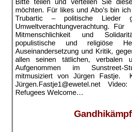
Bitte teilen und verteilen Sie di
möchten. Für likes und Abo’s bin ic
Trubartic – politische Lieder
Umweltverachtungverachtung. Für
Mitmenschlichkeit und Solidari
populistische und religiöse H
Auseinandersetzung und Kritik, gegen
allen seinen tätlichen, verbale
Aufgenommen im Sunstreet-St
mitmusiziert von Jürgen Fastje. K
Jürgen.Fastje1@ewetel.net Vide
Refugees Welcome…
Gandhikämpfe