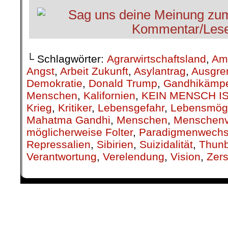
└ Schlagwörter:
Agrarwirtschaftsland
,
Am
Angst
,
Arbeit Zukunft
,
Asylantrag
,
Ausgre
Demokratie
,
Donald Trump
,
Gandhikämpe
Menschen
,
Kalifornien
,
KEIN MENSCH IS
Krieg
,
Kritiker
,
Lebensgefahr
,
Lebensmögl
Mahatma Gandhi
,
Menschen
,
Menschenv
möglicherweise Folter
,
Paradigmenwechs
Repressalien
,
Sibirien
,
Suizidalität
,
Thun
Verantwortung
,
Verelendung
,
Vision
,
Zers