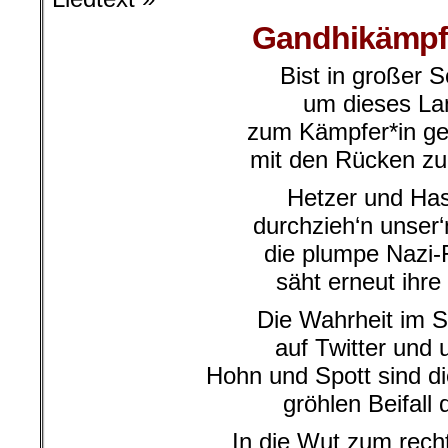
Gandhikämpfe
Bist in großer 
um dieses La
zum Kämpfer*in g
mit den Rücken z
Hetzer und Ha
durchzieh‘n unser‘
die plumpe Nazi-
säht erneut ihre
Die Wahrheit im S
auf Twitter und
Hohn und Spott sind d
gröhlen Beifall
In die Wut zum rec