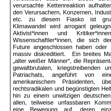
verursachte Kettenreaktion aufhalt
den Verursachern, Konzernen, Indust
etc. zu diesem Fiasko ist grun
Klimawandel wird arrogant geleugne
Aktivist*innen und Kritiker*i
Wissenschaftler*innen, die sich d
Future angeschlossen haben oder s
massiv diskreditiert. Ein breites 
„alter weißer Männer“, die Repräsent
gewaltbrutalen, kriegstreibenden u
Patriachats, angeführt von ei
amerikanischem Präsidenten, übe
rechtsradikalen und begünstigten Helfe
hin zu einem unwitzigen deutschen 
allen, teilweise unfassbaren Komm
eine Bewegung auf, deren einz