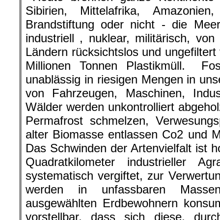
Sibirien, Mittelafrika, Amazonie
Brandstiftung oder nicht - die Mee
industriell , nuklear, militärisch, 
Ländern rücksichtslos und ungefiltert
Millionen Tonnen Plastikmüll. Fos
unablässig in riesigen Mengen in u
von Fahrzeugen, Maschinen, Indu
Wälder werden unkontrolliert abgehol
Permafrost schmelzen, Verwesungsp
alter Biomasse entlassen Co2 und M
Das Schwinden der Artenvielfalt ist 
Quadratkilometer industrieller Agr
systematisch vergiftet, zur Verwert
werden in unfassbaren Masse
ausgewählten Erdbewohnern konsum
vorstellbar, dass sich diese, dur