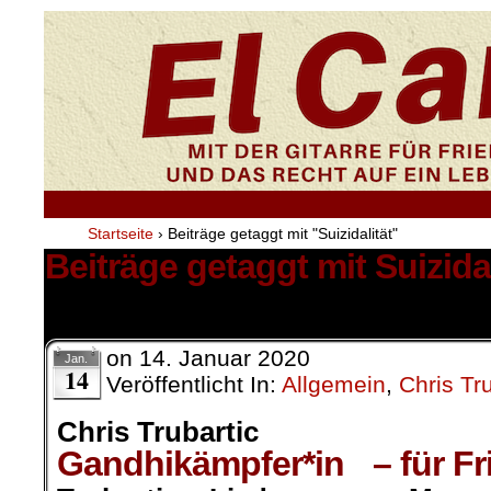
Startseite
›
Beiträge getaggt mit "Suizidalität"
Beiträge getaggt mit Suizidal
1 Ergebnis.
on
14. Januar 2020
Jan.
14
Veröffentlicht In:
Allgemein
,
Chris Tru
Chris Trubartic
Gandhikämpfer*in – für Fri