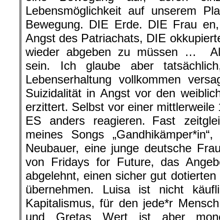
Lebensmöglichkeit auf unserem Pl
Bewegung. DIE Erde. DIE Frau en, 
Angst des Patriachats, DIE okkupiert
wieder abgeben zu müssen … All
sein. Ich glaube aber tatsächli
Lebenserhaltung vollkommen versag
Suizidalität in Angst vor den weibli
erzittert. Selbst vor einer mittlerweil
ES anders reagieren. Fast zeitgl
meines Songs „Gandhikämper*in“, 
Neubauer, eine junge deutsche Frau
von Fridays for Future, das Ange
abgelehnt, einen sicher gut dotierten
übernehmen. Luisa ist nicht käufl
Kapitalismus, für den jede*r Mensc
und Gretas Wert ist aber mone