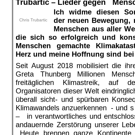
Trubartic – Lieder gegen Mens
Ich widme diesen So
der neuen Bewegung, 
Chris Trubartic
Menschen aus aller Wel
die sich so erfolgreich und ko
Menschen gemachte Klimakatast
Herz und meine Hoffnung sind bei
Seit August 2018 mobilisiert die ihr
Greta Thunberg Millionen Mensc
freitäglichen Klimastreik, auf d
Organisatoren dieser Welt eindringlic
überall sicht- und spürbaren Kons
Klimawandels anzuerkennen - und s o
– in verantwortliches und entschlo
andauernde Zerstörung unserer Leb
Heute brennen ganze Kontinente u