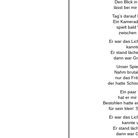
Den Blick i
lässt bei mi
Tag’s darauf 
Ein Kamerad 
spielt bald
zwischen 
Er war das Lic
kannt
Er stand läch
dann war Gr
Unser Spie
Nahm brutal
nur das Fri
der hatte Schis
Ein paar
hat er mir
Bestohlen hatte e
für sein klein‘
Er war das Lic
kannte 
Er stand läc
dann war G