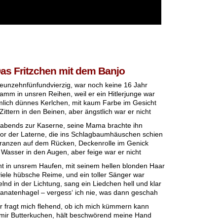
as Fritzchen mit dem Banjo
eunzehnfünfundvierzig, war noch keine 16 Jahr
ramm in unsren Reihen, weil er ein Hitlerjunge war
mlich dünnes Kerlchen, mit kaum Farbe im Gesicht
ittern in den Beinen, aber ängstlich war er nicht
abends zur Kaserne, seine Mama brachte ihn
 vor der Laterne, die ins Schlagbaumhäuschen schien
lranzen auf dem Rücken, Deckenrolle im Genick
l Wasser in den Augen, aber feige war er nicht
ht in unsrem Haufen, mit seinem hellen blonden Haar
iele hübsche Reime, und ein toller Sänger war
elnd in der Lichtung, sang ein Liedchen hell und klar
anatenhagel – vergess‘ ich nie, was dann geschah
r fragt mich flehend, ob ich mich kümmern kann
n mir Butterkuchen, hält beschwörend meine Hand