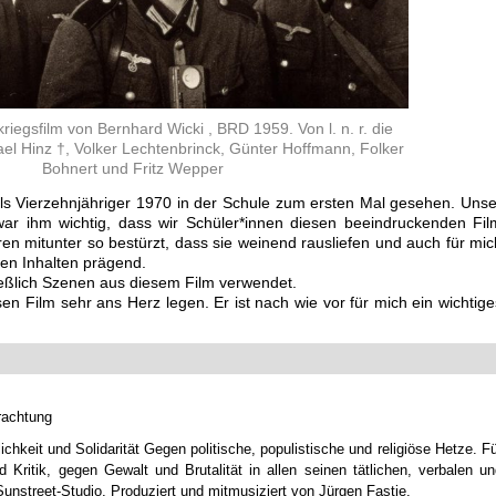
riegsfilm von Bernhard Wicki , BRD 1959. Von l. n. r. die
el Hinz †, Volker Lechtenbrinck, Günter Hoffmann, Folker
Bohnert und Fritz Wepper
ls Vierzehnjähriger 1970 in der Schule zum ersten Mal gesehen. Unse
ar ihm wichtig, dass wir Schüler*innen diesen beeindruckenden Fil
 mitunter so bestürzt, dass sie weinend rausliefen und auch für mic
en Inhalten prägend.
ießlich Szenen aus diesem Film verwendet.
n Film sehr ans Herz legen. Er ist nach wie vor für mich ein wichtige
rachtung
chkeit und Solidarität Gegen politische, populistische und religiöse Hetze. F
Kritik, gegen Gewalt und Brutalität in allen seinen tätlichen, verbalen un
street-Studio, Produziert und mitmusiziert von Jürgen Fastje.