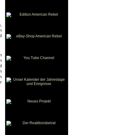
,
n
d
n
n
d
n
n
r