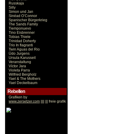
Russkaja
Silly
Simon und Jan
Sinéad O’Connor
Spanischer Bürgerkrieg
The Sands Family
Tiemponuevo
Tino Eisbrenner
Tobias Thiele
Trinidad Doherty
Trio In flagranti
Twin Aguas del Rio
Üdo Jurgens
Ursula Karusseit
Veranstaltung
Víctor Jara
Violeta Parra
Wilfried Bergholz
Yael & The Mothers
Yael Deckelbaum
Rebellen
Grafiken by
www.zersetzer.com
|||| ||| freie grafik
Victor Jara