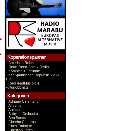
Koperationspartner
American Rebel
Dean-Reed-Archiv-Berlin
Kämpfer u. Freunde
der Spanischen Republik 36/39
e.V.
RedHeadMusic-die
kulturlobbyisten
Kategorien
Adriano Celentano
Allgemein
Animus
Babylon Orchestra
Ben Sands
Checho Cuadros
Chris Trubartic
Christian Lerch