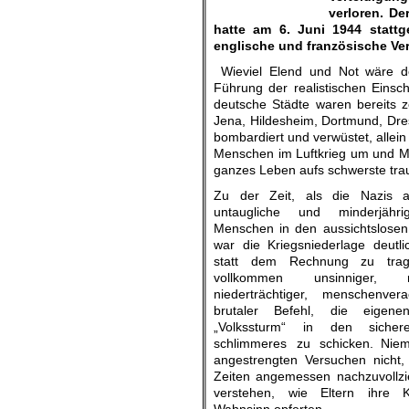
verloren. De
hatte am 6. Juni 1944 stattg
englische und französische Ve
Wieviel Elend und Not wäre de
Führung der realistischen Einsch
deutsche Städte waren bereits z
Jena, Hildesheim, Dortmund, Dre
bombardiert und verwüstet, alle
Menschen im Luftkrieg um und Mil
ganzes Leben aufs schwerste tra
Zu der Zeit, als die Nazis alt
untaugliche und minderjähri
Menschen in den aussichtslosen
war die Kriegsniederlage deutl
statt dem Rechnung zu tra
vollkommen unsinniger, rück
niederträchtiger, menschenver
brutaler Befehl, die eigene
„Volkssturm“ in den sich
schlimmeres zu schicken. Niem
angestrengten Versuchen nicht,
Zeiten angemessen nachzuvollzi
verstehen, wie Eltern ihre 