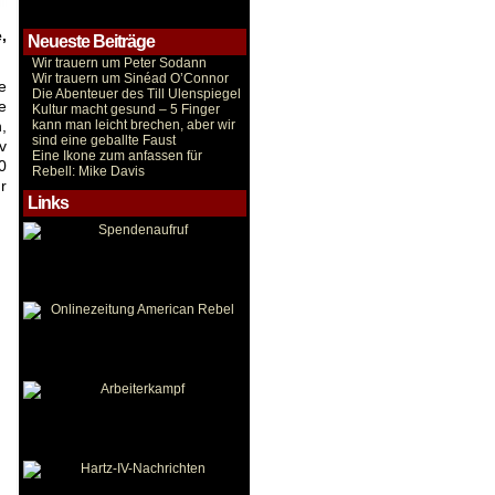
,
Neueste Beiträge
Wir trauern um Peter Sodann
Wir trauern um Sinéad O’Connor
e
Die Abenteuer des Till Ulenspiegel
e
Kultur macht gesund – 5 Finger
,
kann man leicht brechen, aber wir
sind eine geballte Faust
v
Eine Ikone zum anfassen für
0
Rebell: Mike Davis
r
Links