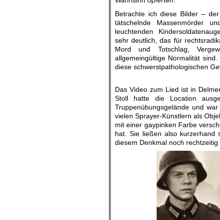
Wahnsinn opferten.
Betrachte ich diese Bilder – der
tätschelnde Massenmörder und
leuchtenden Kindersoldatenaug
sehr deutlich, das für rechtsrad
Mord und Totschlag, Vergewa
allgemeingültige Normalität sind.
diese schwerstpathologischen G
.
Das Video zum Lied ist in Delme
Stoll hatte die Location aus
Truppenübungsgelände und war e
vielen Sprayer-Künstlern als Ob
mit einer gaypinken Farbe verschö
hat. Sie ließen also kurzerhand
diesem Denkmal noch rechtzeitig 