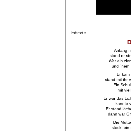
Liedtext »
D
Anfang n
stand er st
War ein zie
und `nem Z
Er kam 
stand mit ihr
Ein Schu
mit vie
Er war das Lic
kannte v
Er stand läch
dann war Gr
Die Mutte
steckt ei