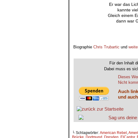
Er war das Lic
kannte vi
Gleich einem En
dann war G
.
Biographie
Chris Trubartic
und
weite
.
Für den Inhalt d
Dabei muss es sich
Dieses Wer
Nicht komme
Auch link
und auch
└ Schlagwörter:
American Rebel
,
Amer
Brücke
,
Dortmund
,
Dresden
,
ElCantor
,