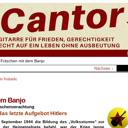
 Fritzchen mit dem Banjo
Nächster ›
is Trubartic
em Banjo
nschenverachtung
das letzte Aufgebot Hitlers
m September 1944 die Bildung des „Volkssturms“ zur
g der Heimatgebiete befahl, war der Krieg lange