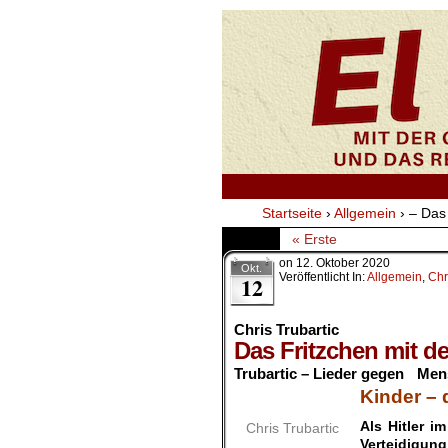
Startseite
›
Allgemein
›
– Das
« Erste
on
12. Oktober 2020
Okt.
Veröffentlicht In:
Allgemein
,
Chr
12
Chris Trubartic
Das Fritzchen mit d
Trubartic – Lieder gegen Me
Kinder – 
Als Hitler i
Chris Trubartic
Verteidigun