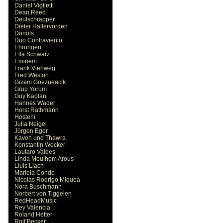
Daniel Viglietti
Dean Reed
Deutschrapper
Dieter Hallervorden
Donots
Duo Contraviento
Ehrungen
Ella Schwarz
Eminem
Frank Viehweg
Fred Weston
Gizem Goezueacik
Grup Yorum
Guy Kaplan
Hannes Wader
Horst Rathmann
Hosteni
Julia Neigel
Jürgen Eger
Kaveh und Thawra
Konstantin Wecker
Lautaro Valdes
Linda Moulhem Arous
Lluis Llach
Mariela Condo
Nicolás Rodrigo Miquea
Nora Buschmann
Norbert von Tiggelen
RedHeadMusic
Rey Valencia
Roland Hefter
Rolf Becker