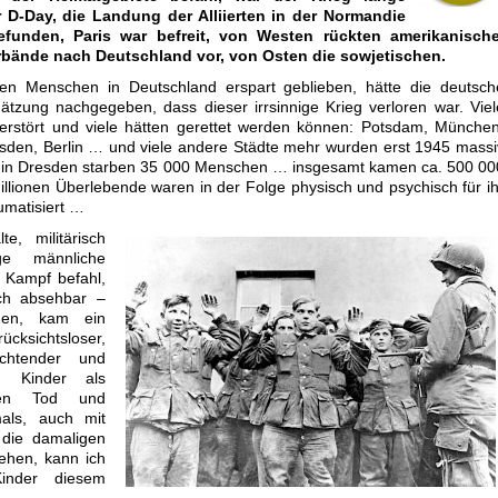
r D-Day, die Landung der Alliierten in der Normandie
efunden, Paris war befreit, von Westen rückten amerikanische
rbände nach Deutschland vor, von Osten die sowjetischen.
n Menschen in Deutschland erspart geblieben, hätte die deutsch
ätzung nachgegeben, dass dieser irrsinnige Krieg verloren war. Viel
erstört und viele hätten gerettet werden können: Potsdam, München
sden, Berlin … und viele andere Städte mehr wurden erst 1945 massi
in in Dresden starben 35 000 Menschen … insgesamt kamen ca. 500 00
lionen Überlebende waren in der Folge physisch und psychisch für ih
umatisiert …
e, militärisch
ge männliche
 Kampf befahl,
ich absehbar –
gen, kam ein
sichtsloser,
achtender und
n Kinder als
eren Tod und
als, auch mit
 die damaligen
ehen, kann ich
Kinder diesem