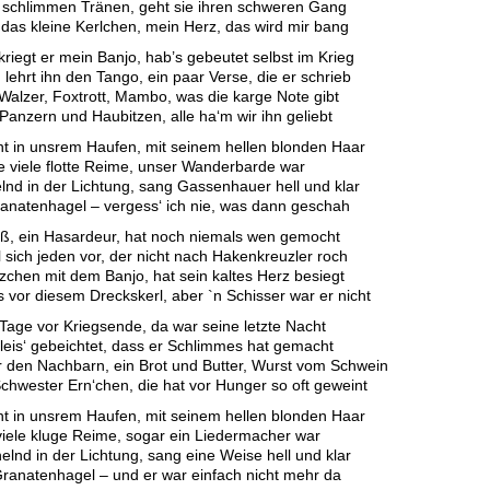
n schlimmen Tränen, geht sie ihren schweren Gang
r das kleine Kerlchen, mein Herz, das wird mir bang
kriegt er mein Banjo, hab’s gebeutet selbst im Krieg
lehrt ihn den Tango, ein paar Verse, die er schrieb
 Walzer, Foxtrott, Mambo, was die karge Note gibt
Panzern und Haubitzen, alle ha‘m wir ihn geliebt
ht in unsrem Haufen, mit seinem hellen blonden Haar
e viele flotte Reime, unser Wanderbarde war
elnd in der Lichtung, sang Gassenhauer hell und klar
anatenhagel – vergess‘ ich nie, was dann geschah
ß, ein Hasardeur, hat noch niemals wen gemocht
 sich jeden vor, der nicht nach Hakenkreuzler roch
tzchen mit dem Banjo, hat sein kaltes Herz besiegt
s vor diesem Dreckskerl, aber `n Schisser war er nicht
 Tage vor Kriegsende, da war seine letzte Nacht
 leis‘ gebeichtet, dass er Schlimmes hat gemacht
r den Nachbarn, ein Brot und Butter, Wurst vom Schwein
 Schwester Ern‘chen, die hat vor Hunger so oft geweint
ht in unsrem Haufen, mit seinem hellen blonden Haar
viele kluge Reime, sogar ein Liedermacher war
helnd in der Lichtung, sang eine Weise hell und klar
ranatenhagel – und er war einfach nicht mehr da