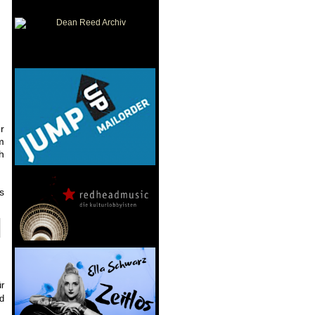
r
m
h
s
ür
d