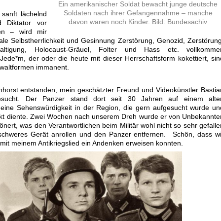
Ein amerikanischer Soldat bewacht junge deutsche
Soldaten nach ihrer Gefangennahme – manche
 sanft lächelnd
davon waren noch Kinder. Bild: Bundesachiv
 Diktator vor
en – wird mir
ikale Selbstherrlichkeit und Gesinnung Zerstörung, Genozid, Zerstörung
ltigung, Holocaust-Gräuel, Folter und Hass etc. vollkomme
 Jede*m, der oder die heute mit dieser Herrschaftsform kokettiert, sin
ewaltformen immanent.
nhorst entstanden, mein geschätzter Freund und Videokünstler Bastia
gesucht. Der Panzer stand dort seit 30 Jahren auf einem alte
ine Sehenswürdigkeit in der Region, die gern aufgesucht wurde un
jekt diente. Zwei Wochen nach unserem Dreh wurde er von Unbekannte
nert, was den Verantwortlichen beim Militär wohl nicht so sehr gefalle
 schweres Gerät anrollen und den Panzer entfernen. Schön, dass wi
mit meinem Antikriegslied ein Andenken erweisen konnten.