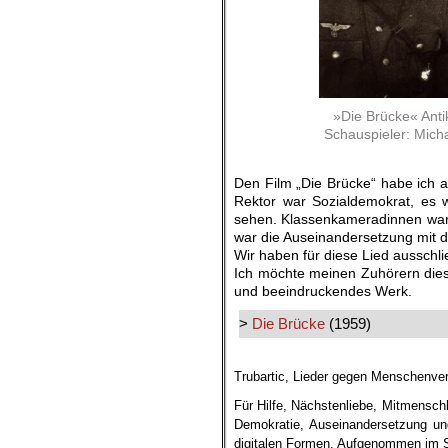
»Die Brücke« Antik
Schauspieler: Micha
Den Film „Die Brücke“ habe ich a
Rektor war Sozialdemokrat, es w
sehen. Klassenkameradinnen waren
war die Auseinandersetzung mit d
Wir haben für diese Lied ausschl
Ich möchte meinen Zuhörern diese
und beeindruckendes Werk.
>
Die Brücke
(1959)
.
Trubartic, Lieder gegen Menschenve
Für Hilfe, Nächstenliebe, Mitmenschli
Demokratie, Auseinandersetzung und 
digitalen Formen.
Aufgenommen im Sun