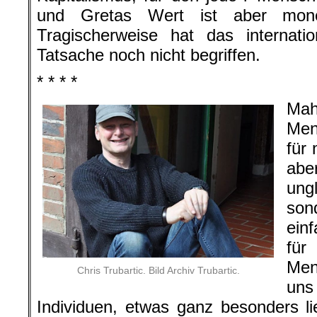
und Gretas Wert ist aber mone
Tragischerweise hat das internatio
Tatsache noch nicht begriffen.
* * * *
Mah
Men
für 
abe
ung
son
ein
fü
Men
Chris Trubartic. Bild Archiv Trubartic.
uns
Individuen, etwas ganz besonders 