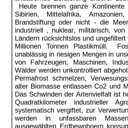
Heute brennen ganze Kontinente u
Sibirien, Mittelafrika, Amazonie
Brandstiftung oder nicht - die Mee
industriell , nuklear, militärisch, 
Ländern rücksichtslos und ungefiltert
Millionen Tonnen Plastikmüll. Fos
unablässig in riesigen Mengen in u
von Fahrzeugen, Maschinen, Indu
Wälder werden unkontrolliert abgehol
Permafrost schmelzen, Verwesungsp
alter Biomasse entlassen Co2 und M
Das Schwinden der Artenvielfalt ist 
Quadratkilometer industrieller Agr
systematisch vergiftet, zur Verwert
werden in unfassbaren Masse
ausgewählten Erdbewohnern konsum