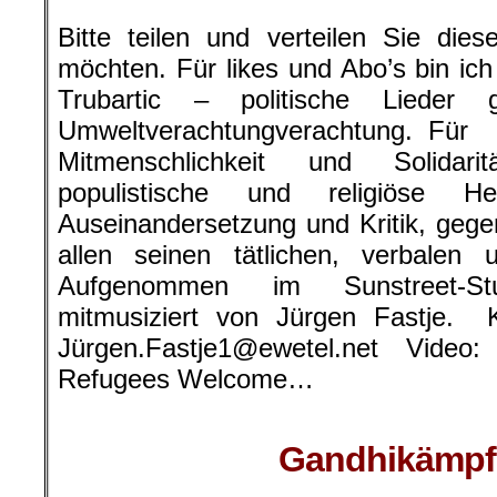
Bitte teilen und verteilen Sie di
möchten. Für likes und Abo’s bin ic
Trubartic – politische Lieder
Umweltverachtungverachtung. Für
Mitmenschlichkeit und Solidari
populistische und religiöse H
Auseinandersetzung und Kritik, gegen
allen seinen tätlichen, verbale
Aufgenommen im Sunstreet-St
mitmusiziert von Jürgen Fastje. K
Jürgen.Fastje1@ewetel.net Vide
Refugees Welcome…
Gandhikämpfe