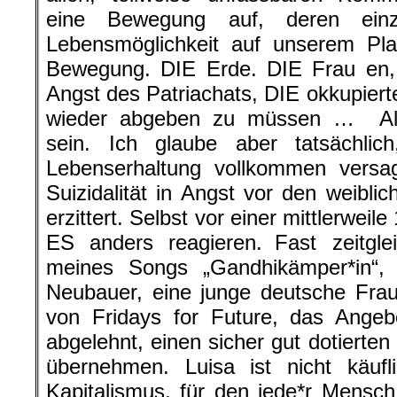
eine Bewegung auf, deren einz
Lebensmöglichkeit auf unserem Pl
Bewegung. DIE Erde. DIE Frau en, 
Angst des Patriachats, DIE okkupiert
wieder abgeben zu müssen … All
sein. Ich glaube aber tatsächli
Lebenserhaltung vollkommen versag
Suizidalität in Angst vor den weibli
erzittert. Selbst vor einer mittlerweil
ES anders reagieren. Fast zeitgl
meines Songs „Gandhikämper*in“, 
Neubauer, eine junge deutsche Frau
von Fridays for Future, das Ange
abgelehnt, einen sicher gut dotierten
übernehmen. Luisa ist nicht käufl
Kapitalismus, für den jede*r Mensc