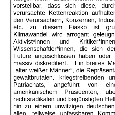
vorstellbar, dass sich diese, dur
verursachte Kettenreaktion aufhalt
den Verursachern, Konzernen, Indust
etc. zu diesem Fiasko ist grun
Klimawandel wird arrogant geleugne
Aktivist*innen und Kritiker*i
Wissenschaftler*innen, die sich d
Future angeschlossen haben oder s
massiv diskreditiert. Ein breites 
„alter weißer Männer“, die Repräsent
gewaltbrutalen, kriegstreibenden u
Patriachats, angeführt von ei
amerikanischem Präsidenten, übe
rechtsradikalen und begünstigten Helfe
hin zu einem unwitzigen deutschen 
allen, teilweise unfassbaren Komm