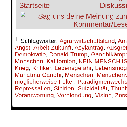
└ Schlagwörter:
Agrarwirtschaftsland
,
Am
Angst
,
Arbeit Zukunft
,
Asylantrag
,
Ausgre
Demokratie
,
Donald Trump
,
Gandhikämpe
Menschen
,
Kalifornien
,
KEIN MENSCH IS
Krieg
,
Kritiker
,
Lebensgefahr
,
Lebensmögl
Mahatma Gandhi
,
Menschen
,
Menschenv
möglicherweise Folter
,
Paradigmenwechs
Repressalien
,
Sibirien
,
Suizidalität
,
Thun
Verantwortung
,
Verelendung
,
Vision
,
Zers