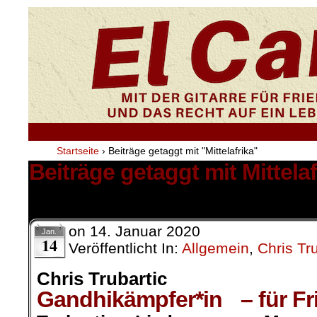
Startseite
›
Beiträge getaggt mit "Mittelafrika"
Beiträge getaggt mit Mittelaf
1 Ergebnis.
on
14. Januar 2020
Jan.
14
Veröffentlicht In:
Allgemein
,
Chris Tru
Chris Trubartic
Gandhikämpfer*in – für Fri