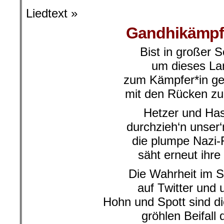
Liedtext »
Gandhikämpfe
Bist in großer 
um dieses La
zum Kämpfer*in g
mit den Rücken z
Hetzer und Ha
durchzieh‘n unser‘
die plumpe Nazi-
säht erneut ihre
Die Wahrheit im S
auf Twitter und
Hohn und Spott sind d
gröhlen Beifall