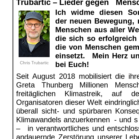
Trubartic – Lieder gegen Mens
Ich widme diesen So
der neuen Bewegung, 
Menschen aus aller Wel
die sich so erfolgrei
die von Menschen gem
einsetzt. Mein Herz u
Chris Trubartic
bei Euch!
Seit August 2018 mobilisiert die ihr
Greta Thunberg Millionen Mensc
freitäglichen Klimastreik, auf d
Organisatoren dieser Welt eindringlic
überall sicht- und spürbaren Kons
Klimawandels anzuerkennen - und s o
– in verantwortliches und entschlo
andauernde Zerstörung unserer Leb