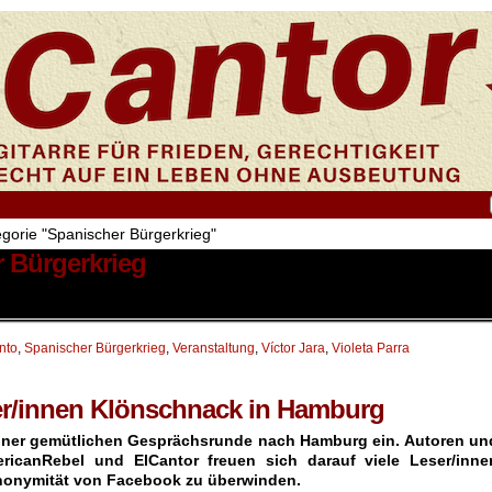
tegorie "Spanischer Bürgerkrieg"
r Bürgerkrieg
nto
,
Spanischer Bürgerkrieg
,
Veranstaltung
,
Víctor Jara
,
Violeta Parra
r/innen Klönschnack in Hamburg
 einer gemütlichen Gesprächsrunde nach Hamburg ein. Autoren un
ricanRebel und ElCantor freuen sich darauf viele Leser/inne
Anonymität von Facebook zu überwinden.