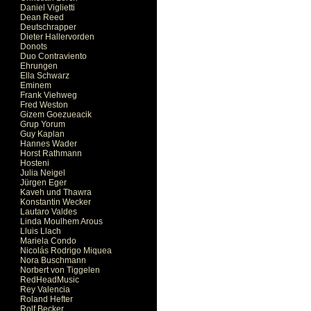
Daniel Viglietti
Dean Reed
Deutschrapper
Dieter Hallervorden
Donots
Duo Contraviento
Ehrungen
Ella Schwarz
Eminem
Frank Viehweg
Fred Weston
Gizem Goezueacik
Grup Yorum
Guy Kaplan
Hannes Wader
Horst Rathmann
Hosteni
Julia Neigel
Jürgen Eger
Kaveh und Thawra
Konstantin Wecker
Lautaro Valdes
Linda Moulhem Arous
Lluis Llach
Mariela Condo
Nicolás Rodrigo Miquea
Nora Buschmann
Norbert von Tiggelen
RedHeadMusic
Rey Valencia
Roland Hefter
Rolf Becker