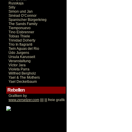
Russkaja
Silly
Simon und Jan
Sinéad O’Connor
Spanischer Bürgerkrieg
The Sands Family
Tiemponuevo
Tino Eisbrenner
Tobias Thiele
Trinidad Doherty
Trio In flagranti
Twin Aguas del Rio
Üdo Jurgens
Ursula Karusseit
Veranstaltung
Víctor Jara
Violeta Parra
Wilfried Bergholz
Yael & The Mothers
Yael Deckelbaum
Rebellen
Grafiken by
www.zersetzer.com
|||| ||| freie grafik
Victor Jara