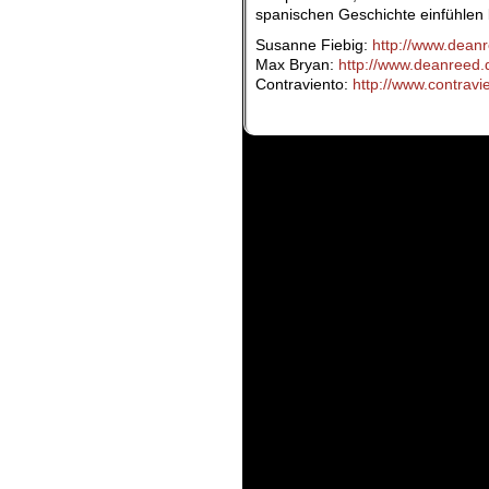
spanischen Geschichte einfühlen
Susanne Fiebig:
http://www.dean
Max Bryan:
http://www.deanreed
Contraviento:
http://
www.contravie