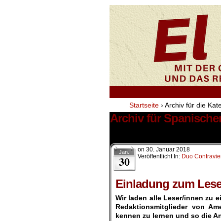
Startseite
›
Archiv für die Ka
Archiv für Spanische
1 Ergebnis.
on
30. Januar 2018
Jan.
Veröffentlicht In:
Duo Contravie
30
Einladung zum Lese
Wir laden alle Leser/innen zu
Redaktionsmitglieder von Ame
kennen zu lernen und so die 