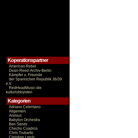
Koperationspartner
American Rebel
Dean-Reed-Archiv-Berlin
Kämpfer u. Freunde
der Spanischen Republik 36/39
e.V.
RedHeadMusic-die
kulturlobbyisten
Kategorien
Adriano Celentano
Allgemein
Animus
Babylon Orchestra
Ben Sands
Checho Cuadros
Chris Trubartic
Christian Lerch