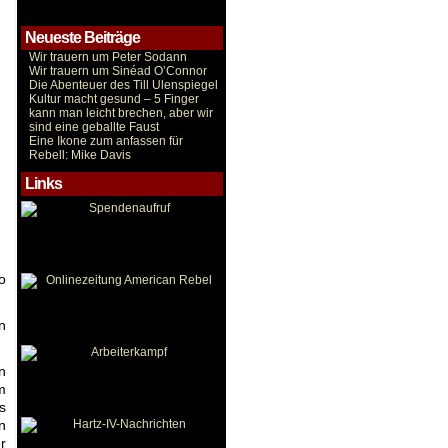
Neueste Beiträge
Wir trauern um Peter Sodann
Wir trauern um Sinéad O’Connor
Die Abenteuer des Till Ulenspiegel
Kultur macht gesund – 5 Finger
kann man leicht brechen, aber wir
sind eine geballte Faust
Eine Ikone zum anfassen für
Rebell: Mike Davis
Links
o
n
n
m
s
n
r