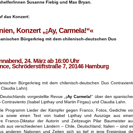
nhelfer/innen Susanne Fiebig und Max Bryan.
uf das Konzert:
ien, Konzert „¡Ay, Carmela!“«
Spanischen Bürgerkrieg
mit dem chilenisch-deutschen Duo
nnabend, 24. März ab 16:00 Uhr
nce, Schröderstiftstraße 7, 20146 Hamburg
anischen Bürgerkrieg mit dem chilenisch-deutschen Duo Contravient
d Claudia Lahn).
Deutschlands vorgestellte Revue „
¡Ay Carmela!
“ über den spanische
Contraviento (Isabel Lipthay und Martin Firgau) und Claudia Lahn.
iale Programm Lieder der Kämpfer gegen Franco, Fotos, Gedichte vo
ca sowie einen Text von Isabel Lipthay und Auszüge aus eine
e Franco-Diktatur der Autorin und Zeitzeugin Pilar Baumeister au
ds aus verschiedenen Ländern – Chile, Deutschland, Italien – sind ei
us anderen Nationen und Zeiten sich so tief in jene Ereignisse de