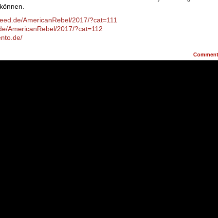
 können.
reed.de/AmericanRebel/2017/?cat=111
.de/AmericanRebel/2017/?cat=112
nto.de/
Commen