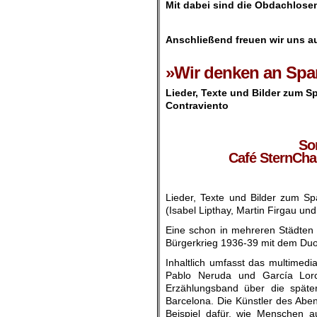
Mit dabei sind die Obdachlose
.
Anschließend freuen wir uns a
.
»Wir denken an Span
Lieder, Texte und Bilder zum 
Contraviento
.
So
Café SternCha
Lieder, Texte und Bilder zum Sp
(Isabel Lipthay, Martin Firgau un
Eine schon in mehreren Städten 
Bürgerkrieg 1936-39 mit dem Duo 
Inhaltlich umfasst das multimed
Pablo Neruda und García Lor
Erzählungsband über die später
Barcelona. Die Künstler des Aben
Beispiel dafür, wie Menschen a