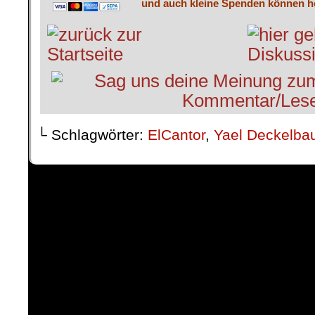
und auch kleine Spenden können he
└ Schlagwörter:
ElCantor
,
Yael Deckelb