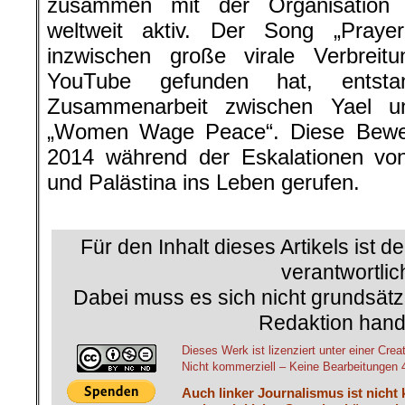
zusammen mit der Organisatio
weltweit aktiv. Der Song „Praye
inzwischen große virale Verbrei
YouTube gefunden hat, entst
Zusammenarbeit zwischen Yael u
„Women Wage Peace“. Diese Bew
2014 während der Eskalationen von
und Palästina ins Leben gerufen.
.
Für den Inhalt dieses Artikels ist d
verantwortlic
Dabei muss es sich nicht grundsätz
Redaktion hand
Dieses Werk ist lizenziert unter einer 
Nicht kommerziell – Keine Bearbeitungen 4.
Auch linker Journalismus ist nicht