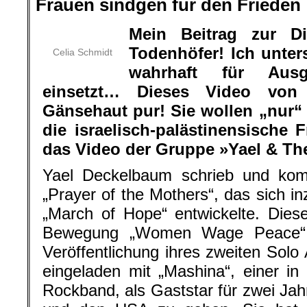
Frauen sindgen für den Frieden
Mein Beitrag zur D
Todenhöfer! Ich unter
Celia Schmidt
wahrhaft für Aus
einsetzt… Dieses Video vo
Gänsehaut pur! Sie wollen „nur“
die israelisch-palästinensische F
das Video der Gruppe »Yael & Th
Yael Deckelbaum schrieb und kom
„Prayer of the Mothers“, das sich 
„March of Hope“ entwickelte. Dieser
Bewegung „Women Wage Peace“.
Veröffentlichung ihres zweiten Sol
eingeladen mit „Mashina“, einer i
Rockband, als Gaststar für zwei Jahr