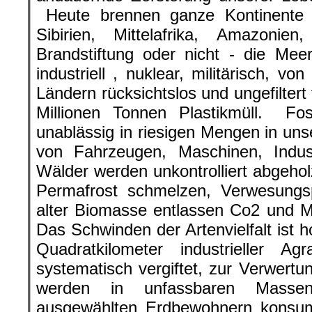
Heute brennen ganze Kontinente u
Sibirien, Mittelafrika, Amazonie
Brandstiftung oder nicht - die Mee
industriell , nuklear, militärisch, 
Ländern rücksichtslos und ungefiltert
Millionen Tonnen Plastikmüll. Fos
unablässig in riesigen Mengen in u
von Fahrzeugen, Maschinen, Indu
Wälder werden unkontrolliert abgehol
Permafrost schmelzen, Verwesungsp
alter Biomasse entlassen Co2 und M
Das Schwinden der Artenvielfalt ist 
Quadratkilometer industrieller Agr
systematisch vergiftet, zur Verwert
werden in unfassbaren Masse
ausgewählten Erdbewohnern konsum