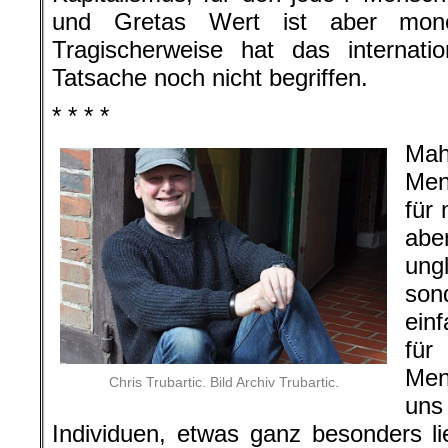
und Gretas Wert ist aber mone
Tragischerweise hat das internatio
Tatsache noch nicht begriffen.
* * * *
Mah
Men
für 
abe
ung
son
ein
fü
Men
Chris Trubartic. Bild Archiv Trubartic.
uns
Individuen, etwas ganz besonders 