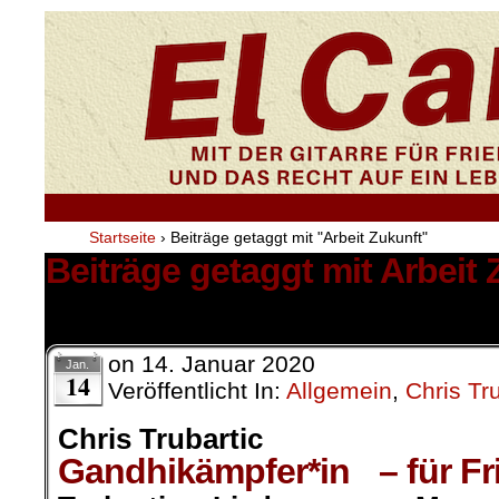
Startseite
›
Beiträge getaggt mit "Arbeit Zukunft"
Beiträge getaggt mit Arbeit 
1 Ergebnis.
on
14. Januar 2020
Jan.
14
Veröffentlicht In:
Allgemein
,
Chris Tru
Chris Trubartic
Gandhikämpfer*in – für Fri