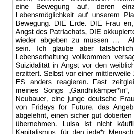
eine Bewegung auf, deren einz
Lebensmöglichkeit auf unserem Pl
Bewegung. DIE Erde. DIE Frau en, 
Angst des Patriachats, DIE okkupiert
wieder abgeben zu müssen … All
sein. Ich glaube aber tatsächli
Lebenserhaltung vollkommen versag
Suizidalität in Angst vor den weibli
erzittert. Selbst vor einer mittlerweil
ES anders reagieren. Fast zeitgl
meines Songs „Gandhikämper*in“, 
Neubauer, eine junge deutsche Frau
von Fridays for Future, das Ange
abgelehnt, einen sicher gut dotierten
übernehmen. Luisa ist nicht käufl
Kapitalismus, für den jede*r Mensc