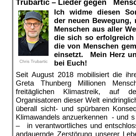
Trubartic – Lieder gegen Mens
Ich widme diesen So
der neuen Bewegung, 
Menschen aus aller Wel
die sich so erfolgrei
die von Menschen gem
einsetzt. Mein Herz u
Chris Trubartic
bei Euch!
Seit August 2018 mobilisiert die ihr
Greta Thunberg Millionen Mensc
freitäglichen Klimastreik, auf d
Organisatoren dieser Welt eindringlic
überall sicht- und spürbaren Kons
Klimawandels anzuerkennen - und s o
– in verantwortliches und entschlo
andauernde Zerstörung unserer Leb