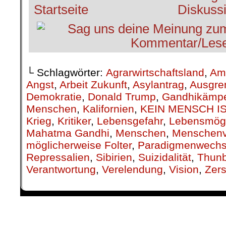
└ Schlagwörter:
Agrarwirtschaftsland
,
Am
Angst
,
Arbeit Zukunft
,
Asylantrag
,
Ausgre
Demokratie
,
Donald Trump
,
Gandhikämpe
Menschen
,
Kalifornien
,
KEIN MENSCH IS
Krieg
,
Kritiker
,
Lebensgefahr
,
Lebensmögl
Mahatma Gandhi
,
Menschen
,
Menschenv
möglicherweise Folter
,
Paradigmenwechs
Repressalien
,
Sibirien
,
Suizidalität
,
Thun
Verantwortung
,
Verelendung
,
Vision
,
Zers