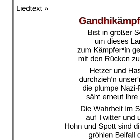
Liedtext »
Gandhikämpfe
Bist in großer 
um dieses La
zum Kämpfer*in g
mit den Rücken z
Hetzer und Ha
durchzieh‘n unser‘
die plumpe Nazi-
säht erneut ihre
Die Wahrheit im S
auf Twitter und
Hohn und Spott sind d
gröhlen Beifall