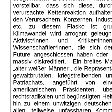
vorstellbar, dass sich diese, dur
verursachte Kettenreaktion aufhalt
den Verursachern, Konzernen, Indust
etc. zu diesem Fiasko ist grun
Klimawandel wird arrogant geleugne
Aktivist*innen und Kritiker*i
Wissenschaftler*innen, die sich d
Future angeschlossen haben oder s
massiv diskreditiert. Ein breites 
„alter weißer Männer“, die Repräsent
gewaltbrutalen, kriegstreibenden u
Patriachats, angeführt von ei
amerikanischem Präsidenten, übe
rechtsradikalen und begünstigten Helfe
hin zu einem unwitzigen deutschen 
allen, teilweise unfassbaren Komm