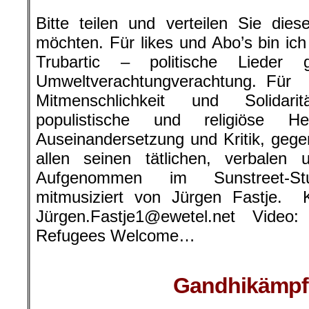
Bitte teilen und verteilen Sie di
möchten. Für likes und Abo’s bin ic
Trubartic – politische Lieder
Umweltverachtungverachtung. Für
Mitmenschlichkeit und Solidari
populistische und religiöse H
Auseinandersetzung und Kritik, gegen
allen seinen tätlichen, verbale
Aufgenommen im Sunstreet-St
mitmusiziert von Jürgen Fastje. K
Jürgen.Fastje1@ewetel.net Vide
Refugees Welcome…
Gandhikämpfe