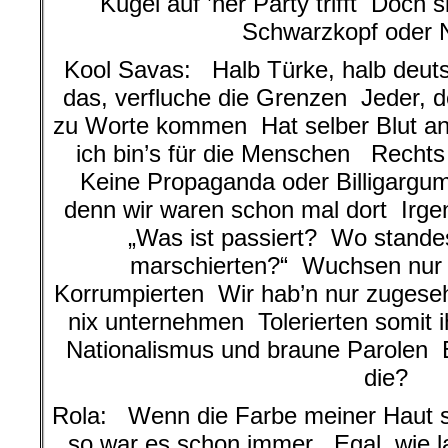
Kugel auf ’ner Party trifft Doch si
Schwarzkopf oder N
Kool Savas: Halb Türke, halb deuts
das, verfluche die Grenzen Jeder, d
zu Worte kommen Hat selber Blut a
ich bin’s für die Menschen Recht
Keine Propaganda oder Billigargum
denn wir waren schon mal dort Irge
„Was ist passiert? Wo standes
marschierten?“ Wuchsen nur 
Korrumpierten Wir hab’n nur zugese
nix unternehmen Tolerierten somit i
Nationalismus und braune Parolen E
die?
Rola: Wenn die Farbe meiner Haut s
so war es schon immer Egal, wie la