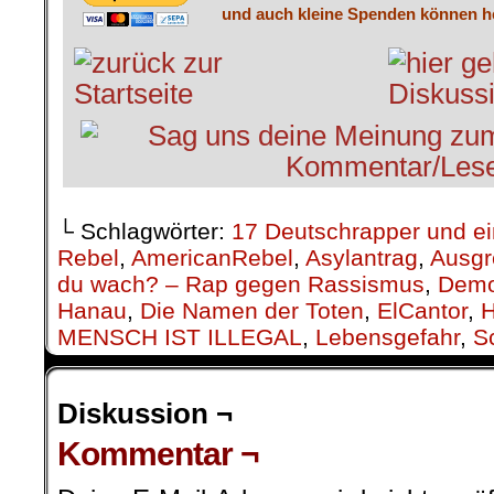
und auch kleine Spenden können he
└ Schlagwörter:
17 Deutschrapper und e
Rebel
,
AmericanRebel
,
Asylantrag
,
Ausgr
du wach? – Rap gegen Rassismus
,
Demo
Hanau
,
Die Namen der Toten
,
ElCantor
,
MENSCH IST ILLEGAL
,
Lebensgefahr
,
S
Diskussion ¬
Kommentar ¬