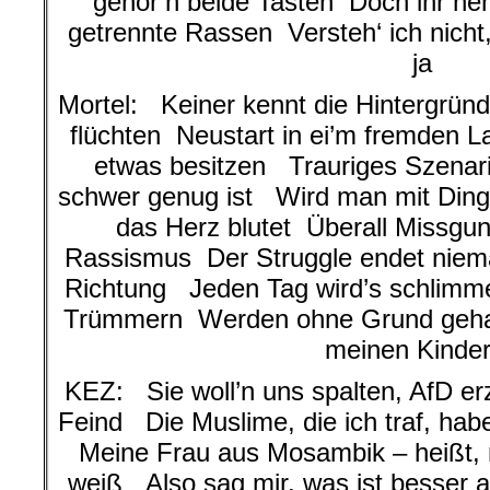
gehör’n beide Tasten Doch ihr neh
getrennte Rassen Versteh‘ ich nicht,
ja
Mortel: Keiner kennt die Hintergrü
flüchten Neustart in ei’m fremden
etwas besitzen Trauriges Szenar
schwer genug ist Wird man mit Dinge
das Herz blutet Überall Missgu
Rassismus Der Struggle endet niemal
Richtung Jeden Tag wird’s schlimmer
Trümmern Werden ohne Grund gehass
meinen Kinde
KEZ: Sie woll’n uns spalten, AfD e
Feind Die Muslime, die ich traf, habe
Meine Frau aus Mosambik – heißt, m
weiß Also sag mir, was ist besser a