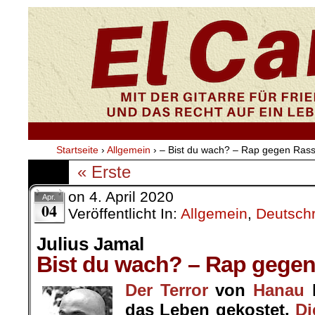
Startseite
›
Allgemein
›
– Bist du wach? – Rap gegen Ras
« Erste
on
4. April 2020
Apr.
04
Veröffentlicht In:
Allgemein
,
Deutsch
Julius Jamal
Bist du wach? – Rap gege
Der Terror
von
Hanau
h
das Leben gekostet.
Di