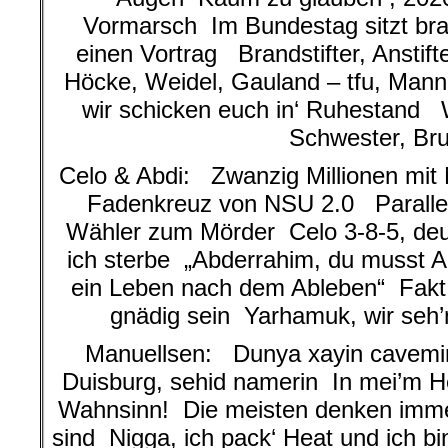
Vormarsch Im Bundestag sitzt bra
einen Vortrag Brandstifter, Anstif
Höcke, Weidel, Gauland – tfu, Mann!
wir schicken euch in‘ Ruhestand W
Schwester, Br
Celo & Abdi: Zwanzig Millionen mit 
Fadenkreuz von NSU 2.0 Parallel
Wähler zum Mörder Celo 3-8-5, deu
ich sterbe „Abderrahim, du musst A
ein Leben nach dem Ableben“ Fakt
gnädig sein Yarhamuk, wir seh’n
Manuellsen: Dunya xayin cavemi
Duisburg, sehid namerin In mei’m He
Wahnsinn! Die meisten denken imme
sind Nigga, ich pack‘ Heat und ich b