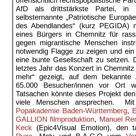
offensichtlich rechtspopulistische Par
AfD als drittstärkste Partei, in
selbsternannte „Patriotische Europäe
des Abendlandes“ (kurz PEGIDA) m
eines Bürgers in Chemnitz für ras
gegen migrantische Menschen instru
notwendig Flagge zu zeigen und ein
eine bunte Gesellschaft zu setzen. D
letztes Jahr das Konzert in Chemnitz
mehr“ gezeigt, auf dem bekannte 
65.000 Besucher/innen vor Ort wa
Tatsachen könnte dieses Projekt den 
viele Menschen ansprechen. Mit
Popakademie Baden-Württemberg
,
E
GALLION filmproduktion
,
Manuel Re
Keck
(Epic4Visual Emotion), den ta