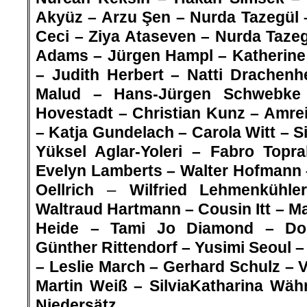
Akyüz – Arzu Şen – Nurda Tazegül 
Ceci – Ziya Ataseven – Nurda Tazeg
Adams – Jürgen Hampl – Katherine 
– Judith Herbert – Natti Drachenh
Malud – Hans-Jürgen Schwebk
Hovestadt – Christian Kunz – A
mrei
– Katja Gundelach – Carola Witt – Si
Yüksel Aglar-Yoleri –
Fabro Topra
Evelyn Lamberts – Walter Hofmann 
–
Oellrich
Wilfried Lehmenkühle
Waltraud Hartmann – Cousin Itt – Ma
Heide – Tami Jo Diamond – Dori
Günther Rittendorf – Yusimi Seoul –
– Leslie March –
Gerhard Schulz – V
Martin Weiß – SilviaKatharina Wäh
Niedersätz