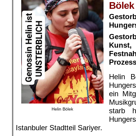
Bölek
Gestor
Hungers
Gestorb
Kunst,
Festn
Prozess
Helin B
Hungers
ein Mitg
Musikg
starb 
Helin Bölek
Hungers
Istanbuler Stadtteil Sariyer.