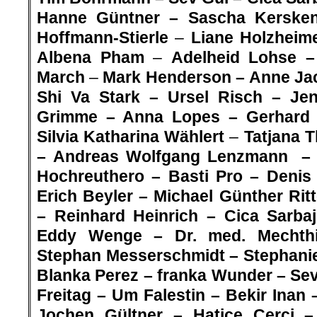
Hanne Güntner – Sascha Kerske
Hoffmann-Stierle
–
Liane Holzheime
Albena Pham
–
A
delheid Lohse 
March
–
Mark Henderson –
Anne Jac
Shi Va Stark
– Ursel Risch –
Jen
Grimme – Anna Lopes – Gerhard 
Silvia Katharina Wählert
–
Tatjana 
–
Andreas Wolfgang Lenzmann – 
Hochreuthero – Basti Pro – Denis
Erich Beyler – Michael Günther Rit
– Reinhard Heinrich – Cica Sarba
Eddy Wenge – Dr. med. Mechthil
Stephan Messerschmidt – Stephanie
Blanka Perez – franka Wunder –
Sev
Freitag – Um Falestin –
Bekir Inan
Jochen Gültner –
Hatice Cerci