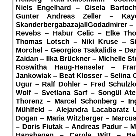
Niels Engelhard – Gisela Barto
Günter Andreas Zeller – Ka
SkanderbergabazajallGodadmirer – 
Revebs – Habur Celic – Elke Tho
Thomas Lotsch – Niki Kruse – Si
Mörchel –
Georgios Tsakalidis – Da
Zaidan – Ilka Brückner – Michelle S
Roswitha Haug-Henseler – Fr
Jankowiak – Beat Klosser – Selina 
Ugur – Ralf Döhler – Fred Schulzk
Wolf – Svetlana Sarf – Songül At
Thorenz – Marcel Schönberg – Ing
Mühlfeld –
Alejandra Lacabaratz U
Dogan
– Maria Witzberger – Marcu
– Doris Fiutak – Andreas Padur – M
Hanshagen – Carola Witt – Bea