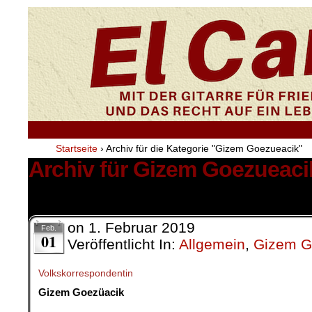
Startseite
›
Archiv für die Kategorie "Gizem Goezueacik"
Archiv für Gizem Goezueaci
2 Ergebnisse.
on
1. Februar 2019
Feb.
01
Veröffentlicht In:
Allgemein
,
Gizem G
Volkskorrespondentin
Gizem Goezüacik
.