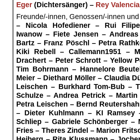
Eger
(Dichtersänger) –
Rey Valencia
Freunde/-innen, Genossen/-innen und
– Nicola Hofediener – Rui Fili
Iwanow – Fiete Jensen – Andreas 
Bartz – Franz Pöschl – Petra Rathk
Kiki Rebell – Callemann1951 – 
Drachert – Peter Schrott – Yellow 
Tim Bohrmann – Hannelore Beute
Meier – Diethard Möller – Claudia D
Leischen – Burkhard Tom-Bub – 
Schulze – Andrea Petrick – Marti
Petra Leischen – Bernd Reutershahn
– Dieter Kuhlmann – KI Ramsey 
Schliep – Gabriele Schönberger – 
Fries – Theres Zindel – Marion Frits
Heiberg – Rita Klussmann – Joche