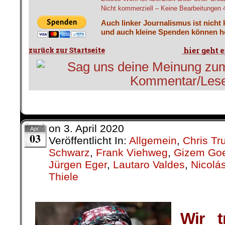
Nicht kommerziell – Keine Bearbeitungen 4.
Auch linker Journalismus ist nicht
und auch kleine Spenden können he
on
3. April 2020
Apr.
03
Veröffentlicht In:
Allgemein
,
Chris Tru
Schwarz
,
Frank Viehweg
,
Gizem Go
Jürgen Eger
,
Lautaro Valdes
,
Nicolá
Thiele
.
Wir t