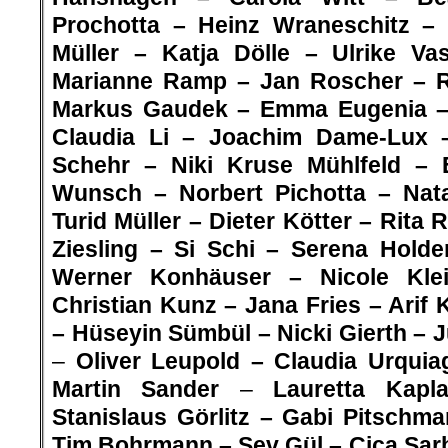
Prochotta – Heinz Wraneschitz – 
Müller – Katja Dölle – Ulrike V
Marianne Ramp – Jan Roscher – Ra
Markus Gaudek – Emma Eugenia – 
Claudia Li – Joachim Dame-Lux 
Schehr – Niki Kruse Mühlfeld –
Wunsch – Norbert Pichotta – Nata
Turid Müller – Dieter Kötter –
Rita R
Ziesling – Si Schi – Serena Holde
Werner Konhäuser – Nicole Kle
Christian Kunz – Jana Fries –
Arif 
–
Hüseyin Sümbül –
Nicki Gierth – J
–
Oliver Leupold – Claudia Urquia
Martin Sander
–
Lauretta Kapl
S
tanislaus Görlitz
– Gabi Pitschma
Tim Bohrmann – Sev Gül –
Cica Sar