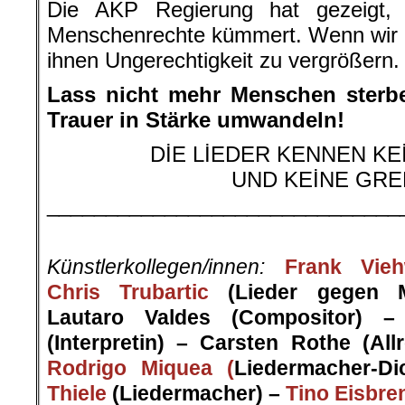
Die AKP Regierung hat gezeigt,
Menschenrechte kümmert. Wenn wir n
ihnen Ungerechtigkeit zu vergrößern.
Lass nicht mehr Menschen sterb
Trauer in Stärke umwandeln!
DİE LİEDER KENNEN K
UND KEİNE GRE
______________________________
.
Künstlerkollegen/innen:
Frank Vie
Chris Trubartic
(Lieder gegen M
Lautaro Valdes (
Compositor
) 
(Interpretin) –
Car
sten Rothe (
All­
Rodrigo Miquea (
Liedermacher-Dic
Thiele
(Liedermacher) –
Tino Eisbre