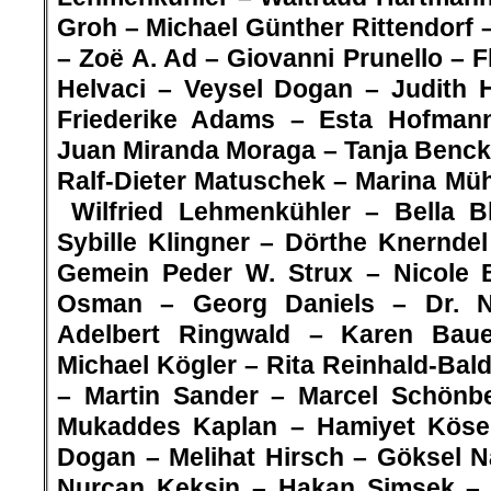
Groh – Michael Günther Rittendorf 
–
Zoë A. Ad
– Giovanni Prunello –
F
Helvaci – Veysel Dogan – Judith H
Friederike Adams – Esta Hofman
Juan Miranda Moraga – Tanja Benck
Ralf-Dieter Matuschek –
Marina Müh
Wilfried Lehmenkühler – Bella 
Sybille Klingner – Dörthe Knerndel
Gemein Peder W. Strux –
Nicole 
Osman – Georg Daniels – Dr. N
Adelbert Ringwald – Karen Baue
Michael Kögler – Rita Reinhald-Ba
– Martin Sander – Marcel Schön
Mukaddes Kaplan – Hamiyet Köse
Dogan – Melihat Hirsch – Göksel N
Nurcan Keksin – Hakan Simsek –