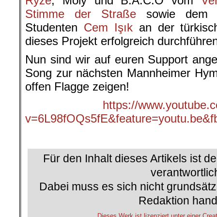
Ryze
, Moly und B.A.C.O vom
Ver
Stimme der Straße
sowie dem Po
Studenten
Cem Işık
an der türkisc
dieses Projekt erfolgreich durchführen
Nun sind wir auf euren Support ang
Song zur nächsten Mannheimer Hym
offen Flagge zeigen!
https://www.youtube.
v=6L98fOQs5fE&feature=youtu.be
.
Für den Inhalt dieses Artikels ist d
verantwortlic
Dabei muss es sich nicht grundsätz
Redaktion hand
Dieses Werk ist lizenziert unter einer 