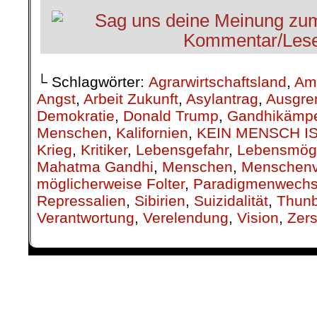
└ Schlagwörter:
Agrarwirtschaftsland
,
Am
Angst
,
Arbeit Zukunft
,
Asylantrag
,
Ausgre
Demokratie
,
Donald Trump
,
Gandhikämpe
Menschen
,
Kalifornien
,
KEIN MENSCH IS
Krieg
,
Kritiker
,
Lebensgefahr
,
Lebensmögl
Mahatma Gandhi
,
Menschen
,
Menschenv
möglicherweise Folter
,
Paradigmenwechs
Repressalien
,
Sibirien
,
Suizidalität
,
Thun
Verantwortung
,
Verelendung
,
Vision
,
Zers