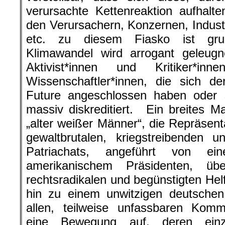
verursachte Kettenreaktion aufhalt
den Verursachern, Konzernen, Indust
etc. zu diesem Fiasko ist grun
Klimawandel wird arrogant geleugne
Aktivist*innen und Kritiker*i
Wissenschaftler*innen, die sich d
Future angeschlossen haben oder s
massiv diskreditiert. Ein breites 
„alter weißer Männer“, die Repräsent
gewaltbrutalen, kriegstreibenden u
Patriachats, angeführt von ei
amerikanischem Präsidenten, übe
rechtsradikalen und begünstigten Helfe
hin zu einem unwitzigen deutschen 
allen, teilweise unfassbaren Komm
eine Bewegung auf, deren einz