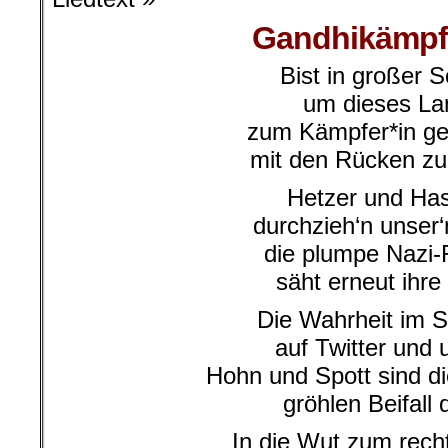
Gandhikämpfe
Bist in großer 
um dieses La
zum Kämpfer*in g
mit den Rücken z
Hetzer und Ha
durchzieh‘n unser‘
die plumpe Nazi-
säht erneut ihre
Die Wahrheit im S
auf Twitter und
Hohn und Spott sind d
gröhlen Beifall
In die Wut zum rec