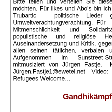
Bitte teilen und verteilen Sie di
möchten. Für likes und Abo’s bin ic
Trubartic – politische Lieder
Umweltverachtungverachtung. Für
Mitmenschlichkeit und Solidari
populistische und religiöse H
Auseinandersetzung und Kritik, gegen
allen seinen tätlichen, verbale
Aufgenommen im Sunstreet-St
mitmusiziert von Jürgen Fastje. K
Jürgen.Fastje1@ewetel.net Vide
Refugees Welcome…
Gandhikämpfe