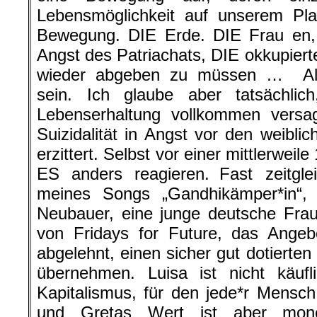
Lebensmöglichkeit auf unserem Pl
Bewegung. DIE Erde. DIE Frau en, 
Angst des Patriachats, DIE okkupiert
wieder abgeben zu müssen … All
sein. Ich glaube aber tatsächli
Lebenserhaltung vollkommen versag
Suizidalität in Angst vor den weibli
erzittert. Selbst vor einer mittlerweil
ES anders reagieren. Fast zeitgl
meines Songs „Gandhikämper*in“, 
Neubauer, eine junge deutsche Frau
von Fridays for Future, das Ange
abgelehnt, einen sicher gut dotierten
übernehmen. Luisa ist nicht käufl
Kapitalismus, für den jede*r Mensc
und Gretas Wert ist aber mone