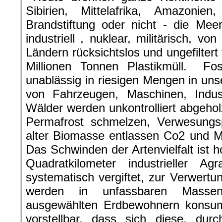
Sibirien, Mittelafrika, Amazonie
Brandstiftung oder nicht - die Mee
industriell , nuklear, militärisch, 
Ländern rücksichtslos und ungefiltert
Millionen Tonnen Plastikmüll. Fos
unablässig in riesigen Mengen in u
von Fahrzeugen, Maschinen, Indu
Wälder werden unkontrolliert abgehol
Permafrost schmelzen, Verwesungsp
alter Biomasse entlassen Co2 und M
Das Schwinden der Artenvielfalt ist 
Quadratkilometer industrieller Agr
systematisch vergiftet, zur Verwert
werden in unfassbaren Masse
ausgewählten Erdbewohnern konsum
vorstellbar, dass sich diese, dur