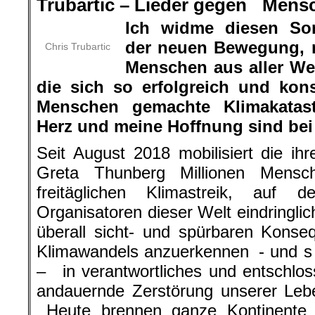
Trubartic – Lieder gegen Mens
Ich widme diesen So
der neuen Bewegung, 
Chris Trubartic
Menschen aus aller Wel
die sich so erfolgreich und ko
Menschen gemachte Klimakatast
Herz und meine Hoffnung sind bei
Seit August 2018 mobilisiert die ihr
Greta Thunberg Millionen Mensc
freitäglichen Klimastreik, auf d
Organisatoren dieser Welt eindringlic
überall sicht- und spürbaren Kons
Klimawandels anzuerkennen - und s o
– in verantwortliches und entschlo
andauernde Zerstörung unserer Leb
Heute brennen ganze Kontinente u