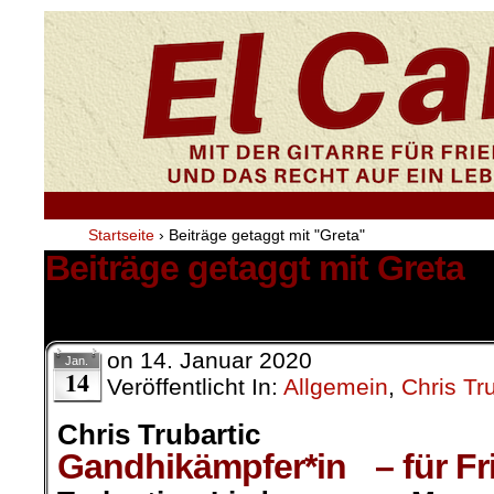
Startseite
›
Beiträge getaggt mit "Greta"
Beiträge getaggt mit Greta
1 Ergebnis.
on
14. Januar 2020
Jan.
14
Veröffentlicht In:
Allgemein
,
Chris Tru
Chris Trubartic
Gandhikämpfer*in – für Fri