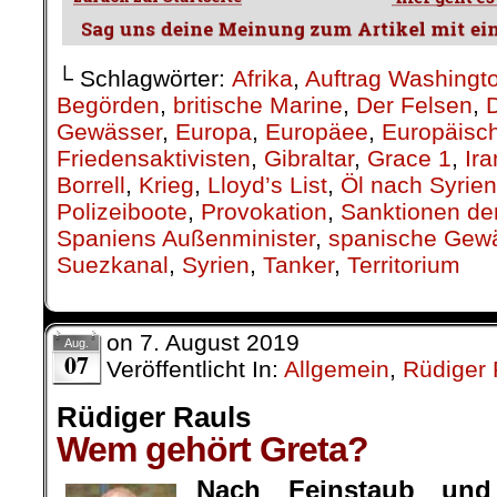
└ Schlagwörter:
Afrika
,
Auftrag Washingt
Begörden
,
britische Marine
,
Der Felsen
,
Gewässer
,
Europa
,
Europäee
,
Europäisc
Friedensaktivisten
,
Gibraltar
,
Grace 1
,
Ira
Borrell
,
Krieg
,
Lloyd’s List
,
Öl nach Syrien
Polizeiboote
,
Provokation
,
Sanktionen de
Spaniens Außenminister
,
spanische Gew
Suezkanal
,
Syrien
,
Tanker
,
Territorium
on
7. August 2019
Aug.
07
Veröffentlicht In:
Allgemein
,
Rüdiger 
Rüdiger Rauls
Wem gehört Greta?
Nach Feinstaub und