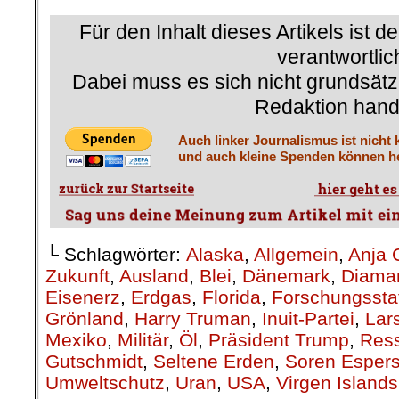
Für den Inhalt dieses Artikels ist d
verantwortlic
Dabei muss es sich nicht grundsätz
Redaktion hand
Auch linker Journalismus ist nicht 
und auch kleine Spenden können he
└ Schlagwörter:
Alaska
,
Allgemein
,
Anja 
Zukunft
,
Ausland
,
Blei
,
Dänemark
,
Diama
Eisenerz
,
Erdgas
,
Florida
,
Forschungssta
Grönland
,
Harry Truman
,
Inuit-Partei
,
Lar
Mexiko
,
Militär
,
Öl
,
Präsident Trump
,
Res
Gutschmidt
,
Seltene Erden
,
Soren Esper
Umweltschutz
,
Uran
,
USA
,
Virgen Islands