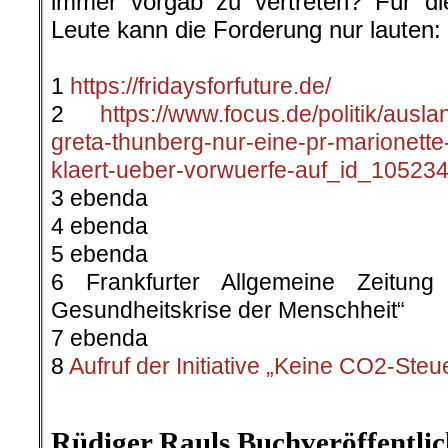
immer vorgab zu vertreten? Für di
Leute kann die Forderung nur lauten
.
1
https://fridaysforfuture.de/
2
https://www.focus.de/politik/auslan
greta-thunberg-nur-eine-pr-marionette
klaert-ueber-vorwuerfe-auf_id_105234
3 ebenda
4 ebenda
5 ebenda
6 Frankfurter Allgemeine Zeitun
Gesundheitskrise der Menschheit“
7 ebenda
8
Aufruf der Initiative „Keine CO2-Steu
.
Rüdiger Rauls Buchveröffentli