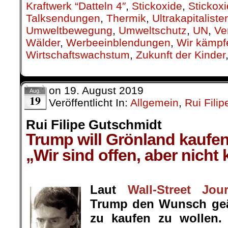
Kraftwerk “Datteln 4″
,
Stickoxide
,
Stickox
Talksendungen
,
Thermik
,
Ultrakapitaliste
Umweltbewegung
,
Umweltschutz
,
UN
,
Ve
Wälder
,
Werbeeinblendungen
,
Wir kämpf
Wirtschaftswachstum
,
Zukunft der Kinder
on
19. August 2019
Aug.
19
Veröffentlicht In:
Allgemein
,
Rui Fili
Rui Filipe Gutschmidt
Trump will Grönland kaufe
„Wir sind offen, aber nicht 
.
Laut
Wall-Street Jour
Trump den Wunsch geä
zu kaufen zu wollen.