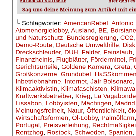
└ Schlagwörter:
AmericanRebel
,
Antonio 
Atomenergielobby
,
Ausland
,
BE
,
Börsiane
und Naturschutz
,
Bundesregierung
,
CO2
Demo-Route
,
Deutsche Umwelthilfe
,
Disk
Dreckschleuder
,
DUH
,
Fälder
,
Feinstaub
,
Finanzheinis
,
Flugblätter
,
Fördermittel
,
Fr
Gerichtsurteile
,
Goldene Kamera
,
Greta
,
Großkonzerne
,
Grundübel
,
HaSSkommen
Inbetriebnahme
,
Internet
,
Jaír Bolsonaro
Klimaaktivistin
,
Klimafaschisten
,
Klimawa
Kraftwerksbetreiber
,
Krieg
,
La Vagabonde
Lissabon
,
Lobbyisten
,
Mächtigen
,
Madrid
Meinungsfreiheit
,
Natur
,
Öffentlichkeit
,
ök
Wirtschaftsformen
,
Öl-Lobby
,
Palmölfarm
Portugal
,
Preisverleihung
,
Rechtmäßigkei
Rentzhog
,
Rostock
,
Schweden
,
Spanien
,