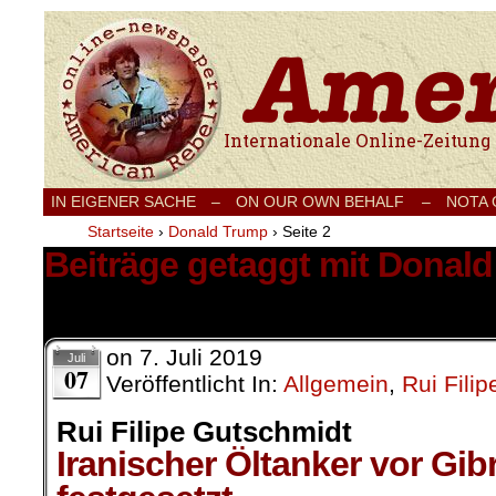
Internationale Onlinezeitung für Frieden
IN EIGENER SACHE
–
ON OUR OWN BEHALF –
NOTA
Startseite
›
Donald Trump
›
Seite 2
Beiträge getaggt mit Donal
30 Ergebnisse.
on
7. Juli 2019
Juli
07
Veröffentlicht In:
Allgemein
,
Rui Fili
Rui Filipe Gutschmidt
Iranischer Öltanker vor Gibr