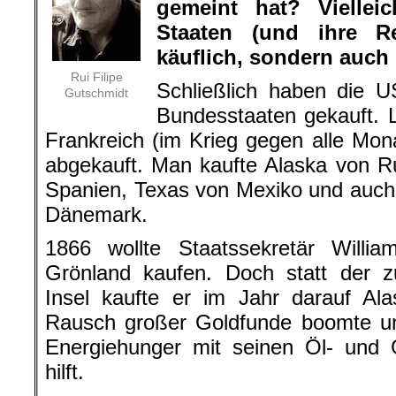
gemeint hat? Viellei
Staaten (und ihr
e Re
käuflich, sondern auch 
Rui Filipe
Schließlich haben die U
Gutschmidt
Bundesstaaten gekauft. 
Frankreich (im Krieg gegen alle Mon
abgekauft. Man kaufte Alaska von R
Spanien, Texas von Mexiko und auch
Dänemark.
1866 wollte Staatssekretär Will
Grönland kaufen. Doch statt der
Insel kaufte er im Jahr darauf Al
Rausch großer Goldfunde boomte un
Energiehunger mit seinen Öl- und 
hilft.