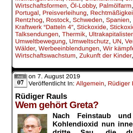
Wirtschaftsformen
,
Öl-Lobby
,
Palmölfarm
Portugal
,
Preisverleihung
,
Rechtmäßigkei
Rentzhog
,
Rostock
,
Schweden
,
Spanien
,
Kraftwerk “Datteln 4″
,
Stickoxide
,
Stickox
Talksendungen
,
Thermik
,
Ultrakapitaliste
Umweltbewegung
,
Umweltschutz
,
UN
,
Ve
Wälder
,
Werbeeinblendungen
,
Wir kämpf
Wirtschaftswachstum
,
Zukunft der Kinder
on
7. August 2019
Aug.
07
Veröffentlicht In:
Allgemein
,
Rüdiger 
Rüdiger Rauls
Wem gehört Greta?
Nach Feinstaub und
Kohlendioxid nun inner
dritte Sau, die 