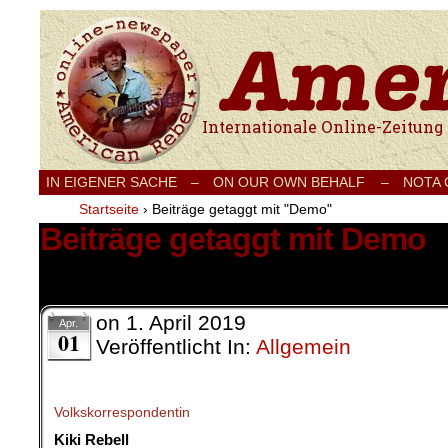
Internationale Onlinezeitung für Frieden
IN EIGENER SACHE
–
ON OUR OWN BEHALF –
NOTA
Startseite
›
Beiträge getaggt mit "Demo"
Beiträge getaggt mit Demo
9 Ergebnisse.
on
1. April 2019
Apr.
01
Veröffentlicht In:
Allgemein
Volkskorrespondentin
Kiki Rebell