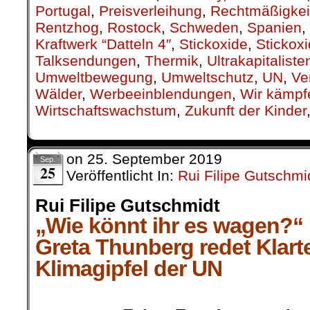
Portugal
,
Preisverleihung
,
Rechtmäßigkei
Rentzhog
,
Rostock
,
Schweden
,
Spanien
,
Kraftwerk “Datteln 4″
,
Stickoxide
,
Stickox
Talksendungen
,
Thermik
,
Ultrakapitaliste
Umweltbewegung
,
Umweltschutz
,
UN
,
Ve
Wälder
,
Werbeeinblendungen
,
Wir kämpf
Wirtschaftswachstum
,
Zukunft der Kinder
on
25. September 2019
Sep.
25
Veröffentlicht In:
Rui Filipe Gutschmi
Rui Filipe Gutschmidt
„Wie könnt ihr es wagen?“
Greta Thunberg redet Klart
Klimagipfel der UN
.