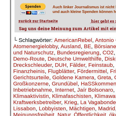
Auch linker Journalismus ist nicht
und auch kleine Spenden können he
└ Schlagwörter:
AmericanRebel
,
Antonio 
Atomenergielobby
,
Ausland
,
BE
,
Börsiane
und Naturschutz
,
Bundesregierung
,
CO2
Demo-Route
,
Deutsche Umwelthilfe
,
Disk
Dreckschleuder
,
DUH
,
Fälder
,
Feinstaub
,
Finanzheinis
,
Flugblätter
,
Fördermittel
,
Fr
Gerichtsurteile
,
Goldene Kamera
,
Greta
,
Großkonzerne
,
Grundübel
,
HaSSkommen
Inbetriebnahme
,
Internet
,
Jaír Bolsonaro
Klimaaktivistin
,
Klimafaschisten
,
Klimawa
Kraftwerksbetreiber
,
Krieg
,
La Vagabonde
Lissabon
,
Lobbyisten
,
Mächtigen
,
Madrid
Meinungsfreiheit
,
Natur
,
Öffentlichkeit
,
ök