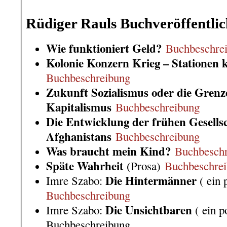
.
Rüdiger Rauls Buchveröffentli
Wie funktioniert Geld?
Buchbeschre
Kolonie Konzern Krieg – Stationen k
Buchbeschreibung
Zukunft Sozialismus oder die Grenz
Kapitalismus
Buchbeschreibung
Die Entwicklung der frühen Gesells
Afghanistans
Buchbeschreibung
Was braucht mein Kind?
Buchbesch
Späte Wahrheit
(Prosa)
Buchbeschre
Die Hintermänner
Imre Szabo:
( ein 
Buchbeschreibung
Die Unsichtbaren
Imre Szabo:
( ein p
Buchbeschreibung