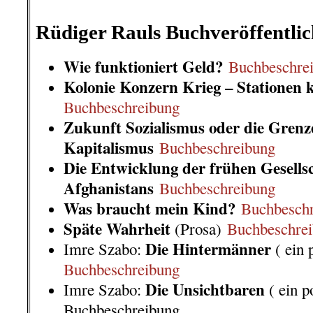
.
Rüdiger Rauls Buchveröffentli
Wie funktioniert Geld?
Buchbeschre
Kolonie Konzern Krieg – Stationen k
Buchbeschreibung
Zukunft Sozialismus oder die Grenz
Kapitalismus
Buchbeschreibung
Die Entwicklung der frühen Gesells
Afghanistans
Buchbeschreibung
Was braucht mein Kind?
Buchbesch
Späte Wahrheit
(Prosa)
Buchbeschre
Die Hintermänner
Imre Szabo:
( ein 
Buchbeschreibung
Die Unsichtbaren
Imre Szabo:
( ein p
Buchbeschreibung