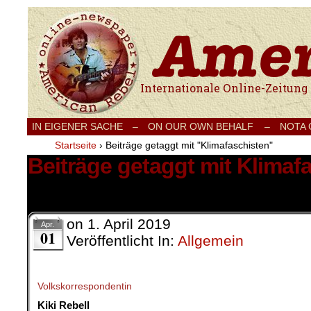
Internationale Onlinezeitung für Frieden
IN EIGENER SACHE
–
ON OUR OWN BEHALF –
NOTA
Startseite
›
Beiträge getaggt mit "Klimafaschisten"
Beiträge getaggt mit Klimaf
5 Ergebnisse.
on
1. April 2019
Apr.
01
Veröffentlicht In:
Allgemein
Volkskorrespondentin
Kiki Rebell