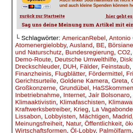
und auch kleine Spenden können he
└ Schlagwörter:
AmericanRebel
,
Antonio 
Atomenergielobby
,
Ausland
,
BE
,
Börsiane
und Naturschutz
,
Bundesregierung
,
CO2
Demo-Route
,
Deutsche Umwelthilfe
,
Disk
Dreckschleuder
,
DUH
,
Fälder
,
Feinstaub
,
Finanzheinis
,
Flugblätter
,
Fördermittel
,
Fr
Gerichtsurteile
,
Goldene Kamera
,
Greta
,
Großkonzerne
,
Grundübel
,
HaSSkommen
Inbetriebnahme
,
Internet
,
Jaír Bolsonaro
Klimaaktivistin
,
Klimafaschisten
,
Klimawa
Kraftwerksbetreiber
,
Krieg
,
La Vagabonde
Lissabon
,
Lobbyisten
,
Mächtigen
,
Madrid
Meinungsfreiheit
,
Natur
,
Öffentlichkeit
,
ök
Wirtschaftsformen
,
Öl-Lobby
,
Palmölfarm