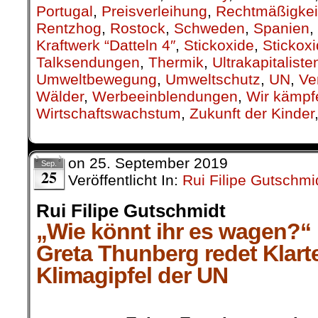
Portugal
,
Preisverleihung
,
Rechtmäßigkei
Rentzhog
,
Rostock
,
Schweden
,
Spanien
,
Kraftwerk “Datteln 4″
,
Stickoxide
,
Stickox
Talksendungen
,
Thermik
,
Ultrakapitaliste
Umweltbewegung
,
Umweltschutz
,
UN
,
Ve
Wälder
,
Werbeeinblendungen
,
Wir kämpf
Wirtschaftswachstum
,
Zukunft der Kinder
on
25. September 2019
Sep.
25
Veröffentlicht In:
Rui Filipe Gutschmi
Rui Filipe Gutschmidt
„Wie könnt ihr es wagen?“
Greta Thunberg redet Klart
Klimagipfel der UN
.