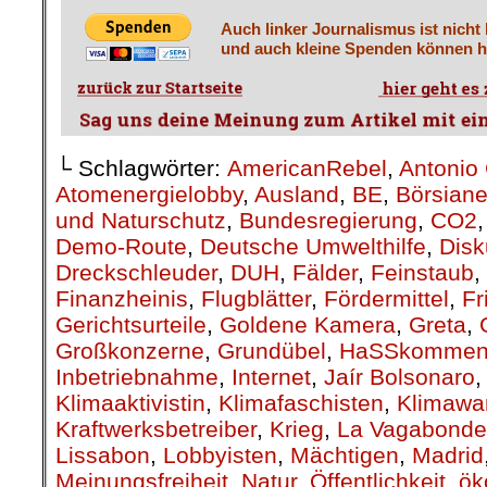
Auch linker Journalismus ist nicht
und auch kleine Spenden können he
└ Schlagwörter:
AmericanRebel
,
Antonio 
Atomenergielobby
,
Ausland
,
BE
,
Börsiane
und Naturschutz
,
Bundesregierung
,
CO2
Demo-Route
,
Deutsche Umwelthilfe
,
Disk
Dreckschleuder
,
DUH
,
Fälder
,
Feinstaub
,
Finanzheinis
,
Flugblätter
,
Fördermittel
,
Fr
Gerichtsurteile
,
Goldene Kamera
,
Greta
,
Großkonzerne
,
Grundübel
,
HaSSkommen
Inbetriebnahme
,
Internet
,
Jaír Bolsonaro
Klimaaktivistin
,
Klimafaschisten
,
Klimawa
Kraftwerksbetreiber
,
Krieg
,
La Vagabonde
Lissabon
,
Lobbyisten
,
Mächtigen
,
Madrid
Meinungsfreiheit
,
Natur
,
Öffentlichkeit
,
ök