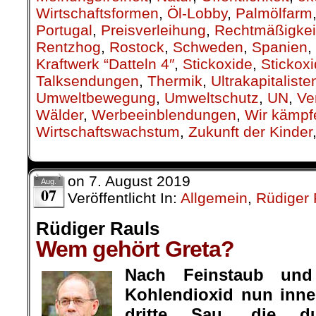
Wirtschaftsformen
,
Öl-Lobby
,
Palmölfarm
Portugal
,
Preisverleihung
,
Rechtmäßigkei
Rentzhog
,
Rostock
,
Schweden
,
Spanien
,
Kraftwerk “Datteln 4″
,
Stickoxide
,
Stickox
Talksendungen
,
Thermik
,
Ultrakapitaliste
Umweltbewegung
,
Umweltschutz
,
UN
,
Ve
Wälder
,
Werbeeinblendungen
,
Wir kämpf
Wirtschaftswachstum
,
Zukunft der Kinder
on
7. August 2019
Aug.
07
Veröffentlicht In:
Allgemein
,
Rüdiger 
Rüdiger Rauls
Wem gehört Greta?
Nach Feinstaub und
Kohlendioxid nun inner
dritte Sau, die 