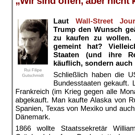
„Wir sind offen, aber nicht 
.
Laut
Wall-Street Jour
Trump den Wunsch geä
zu kaufen zu wollen.
gemeint hat? Viellei
Staaten (und ihr
e Re
käuflich, sondern auch 
Rui Filipe
Schließlich haben die U
Gutschmidt
Bundesstaaten gekauft. 
Frankreich (im Krieg gegen alle Mon
abgekauft. Man kaufte Alaska von R
Spanien, Texas von Mexiko und auch
Dänemark.
1866 wollte Staatssekretär Will