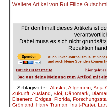
Weitere Artikel von Rui Filipe Gutschm
.
Für den Inhalt dieses Artikels ist d
verantwortlic
Dabei muss es sich nicht grundsätz
Redaktion hand
Auch linker Journalismus ist nicht 
und auch kleine Spenden können he
└ Schlagwörter:
Alaska
,
Allgemein
,
Anja 
Zukunft
,
Ausland
,
Blei
,
Dänemark
,
Diama
Eisenerz
,
Erdgas
,
Florida
,
Forschungssta
Grönland
,
Harry Truman
,
Inuit-Partei
,
Lar