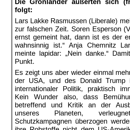
Die Grönländer äußerten sich (f
folgt:
Lars Lakke Rasmussen (Liberale) mein
zur falschen Zeit. Soren Esperson (V
ernst gemeint hat, dann ist es der e
wahnsinnig ist.“ Anja Chemnitz Lar
meinte lapidar: „Nein danke.“ Dami
Punkt.
Es zeigt uns aber wieder einmal me
der USA, und des Donald Trump i
internationaler Politik, praktisc
Kein Wunder also, dass Bemühu
betreffend und Kritik an der Au
unseres Planeten, verleugnet
Schutzkampagnen überzogen werde
ihre Rohstoffe nicht dem US-Amerik