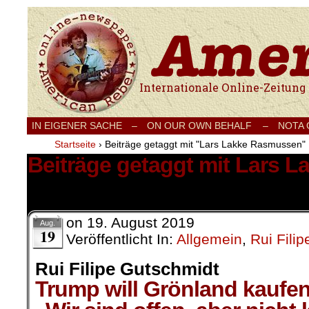
Internationale Onlinezeitung für Frieden
IN EIGENER SACHE
–
ON OUR OWN BEHALF –
NOTA
Startseite
›
Beiträge getaggt mit "Lars Lakke Rasmussen"
Beiträge getaggt mit Lars 
1 Ergebnis.
on
19. August 2019
Aug.
19
Veröffentlicht In:
Allgemein
,
Rui Fili
Rui Filipe Gutschmidt
Trump will Grönland kaufe